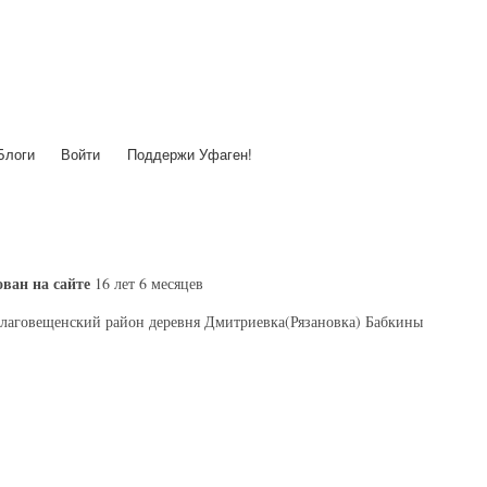
Перейти
к
основному
содержанию
Блоги
Войти
Поддержи Уфаген!
ван на сайте
16 лет 6 месяцев
лаговещенский район деревня Дмитриевка(Рязановка) Бабкины