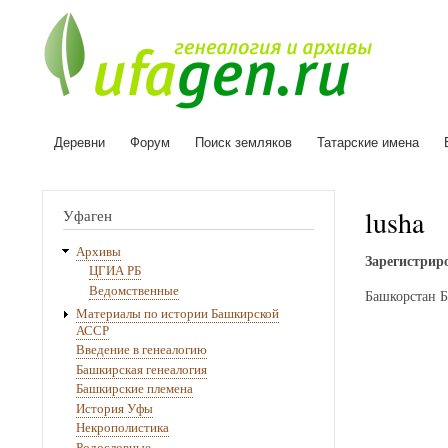
Деревни
Форум
Поиск земляков
Татарские имена
Основная
навигация
lusha
Уфаген
Архивы
Зарегистриро
ЦГИА РБ
Ведомственные
Башкорстан Б
Материалы по истории Башкирской
АССР
Введение в генеалогию
Башкирская генеалогия
Башкирские племена
История Уфы
Некрополистика
Родословные