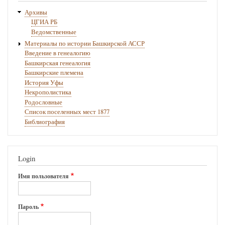
Архивы
ЦГИА РБ
Ведомственные
Материалы по истории Башкирской АССР
Введение в генеалогию
Башкирская генеалогия
Башкирские племена
История Уфы
Некрополистика
Родословные
Список поселенных мест 1877
Библиография
Login
Имя пользователя
Пароль