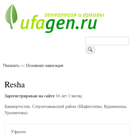
Перейти
к
основному
содержанию
Поиск
Показать — Основная навигация
Основная
навигация
Деревни
Форум
Поиск земляков
Татарские имена
Блоги
Войти
Поддержи Уфаген!
Resha
Зарегистрирован на сайте
16 лет 1 месяц
Башкортостан, Стерлитамакский район (Шафи(е)евы, Курамшины,
Уразметовы)
Уфаген