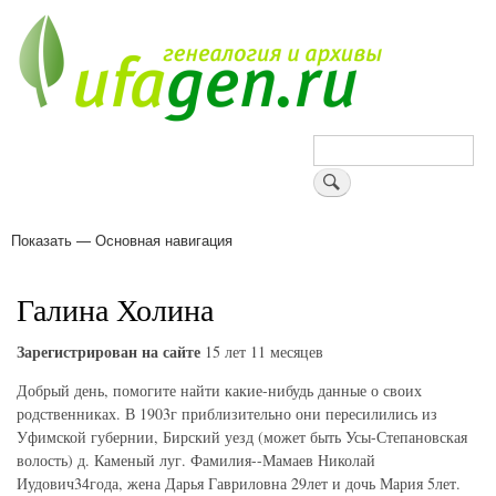
Перейти
к
основному
содержанию
Поиск
Показать — Основная навигация
Основная
навигация
Деревни
Форум
Поиск земляков
Татарские имена
Блоги
Войти
Поддержи Уфаген!
Галина Холина
Зарегистрирован на сайте
15 лет 11 месяцев
Добрый день, помогите найти какие-нибудь данные о своих
родственниках. В 1903г приблизительно они пересилились из
Уфимской губернии, Бирский уезд (может быть Усы-Степановская
волость) д. Каменый луг. Фамилия--Мамаев Николай
Иудович34года, жена Дарья Гавриловна 29лет и дочь Мария 5лет.