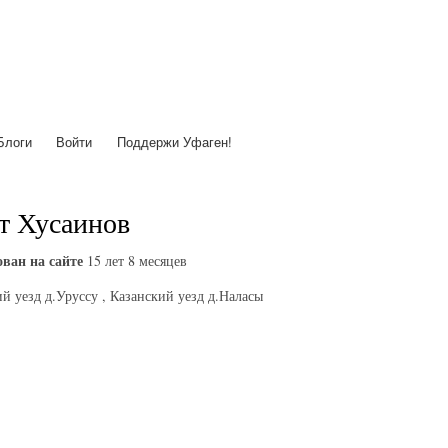
Перейти
к
основному
содержанию
Блоги
Войти
Поддержи Уфаген!
т Хусаинов
ван на сайте
15 лет 8 месяцев
й уезд д.Уруссу , Казанский уезд д.Наласы