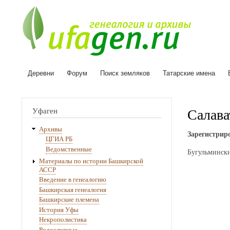
Деревни
Форум
Поиск земляков
Татарские имена
Основная
навигация
Салава
Уфаген
Архивы
Зарегистриро
ЦГИА РБ
Ведомственные
Бугульмински
Материалы по истории Башкирской
АССР
Введение в генеалогию
Башкирская генеалогия
Башкирские племена
История Уфы
Некрополистика
Родословные