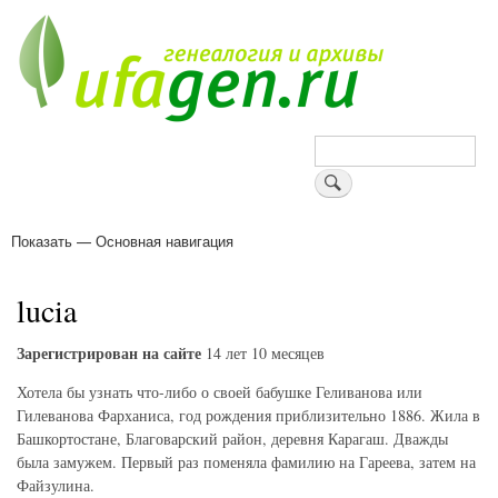
Перейти
к
основному
содержанию
Поиск
Показать — Основная навигация
Основная
навигация
Деревни
Форум
Поиск земляков
Татарские имена
Блоги
Войти
Поддержи Уфаген!
lucia
Зарегистрирован на сайте
14 лет 10 месяцев
Хотела бы узнать что-либо о своей бабушке Геливанова или
Гилеванова Фарханиса, год рождения приблизительно 1886. Жила в
Башкортостане, Благоварский район, деревня Карагаш. Дважды
была замужем. Первый раз поменяла фамилию на Гареева, затем на
Файзулина.