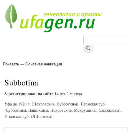
Перейти
к
основному
содержанию
Поиск
Показать — Основная навигация
Основная
навигация
Деревни
Форум
Поиск земляков
Татарские имена
Блоги
Войти
Поддержи Уфаген!
Subbotina
Зарегистрирован на сайте
14 лет 2 месяца
Уфа до 1920 г. (Покровские, Субботины), Пермская губ.
(Субботины, Пашихины, Покровские, Мокрушины, Самойловы),
Рязанская губ. (ЛИпатовы)