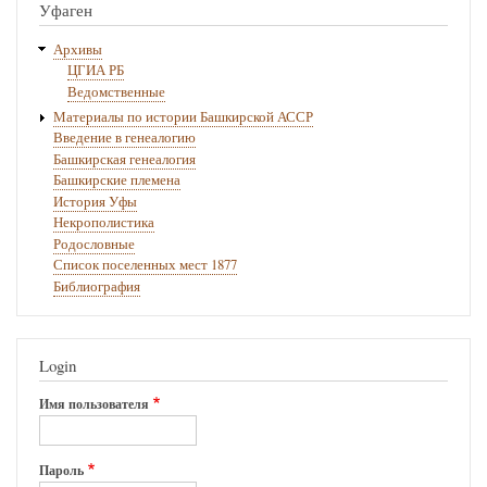
Уфаген
Архивы
ЦГИА РБ
Ведомственные
Материалы по истории Башкирской АССР
Введение в генеалогию
Башкирская генеалогия
Башкирские племена
История Уфы
Некрополистика
Родословные
Список поселенных мест 1877
Библиография
Login
Имя пользователя
Пароль