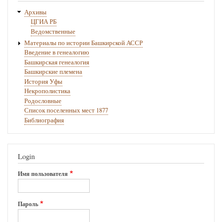
Архивы
ЦГИА РБ
Ведомственные
Материалы по истории Башкирской АССР
Введение в генеалогию
Башкирская генеалогия
Башкирские племена
История Уфы
Некрополистика
Родословные
Список поселенных мест 1877
Библиография
Login
Имя пользователя
Пароль