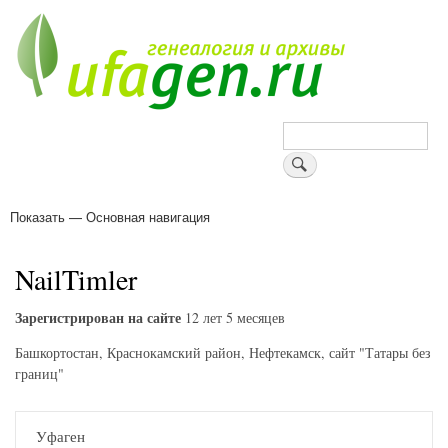
Перейти
к
основному
содержанию
Поиск
Показать — Основная навигация
Основная
навигация
Деревни
Форум
Поиск земляков
Татарские имена
Блоги
Войти
Поддержи Уфаген!
NailTimler
Зарегистрирован на сайте
12 лет 5 месяцев
Башкортостан, Краснокамский район, Нефтекамск, сайт "Татары без
границ"
Уфаген