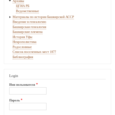
Архивы
ЦГИА РБ
Ведомственные
Материалы по истории Башкирской АССР
Введение в генеалогию
Башкирская генеалогия
Башкирские племена
История Уфы
Некрополистика
Родословные
Список поселенных мест 1877
Библиография
Login
Имя пользователя
Пароль