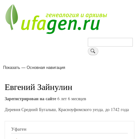
Перейти
к
основному
содержанию
Поиск
Показать — Основная навигация
Основная
навигация
Деревни
Форум
Поиск земляков
Татарские имена
Блоги
Войти
Поддержи Уфаген!
Евгений Зайнулин
Зарегистрирован на сайте
6 лет 6 месяцев
Деревня Средний Бугалыш, Красноуфимского уезда, до 1742 года
Уфаген