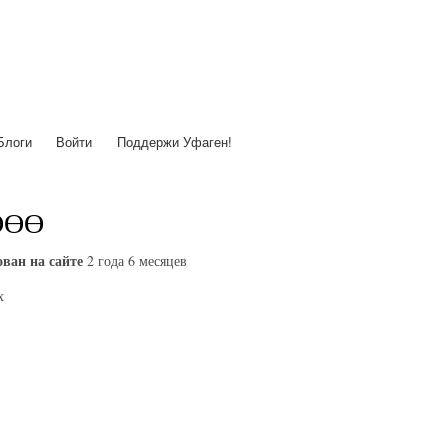
Перейти
к
основному
содержанию
Блоги
Войти
Поддержи Уфаген!
ӨӨӨ
ван на сайте
2 года 6 месяцев
х