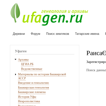
Деревни
Форум
Поиск земляков
Татарские имена
Основная
навигация
Раиса
Уфаген
Архивы
Зарегистриро
ЦГИА РБ
Ведомственные
Поиск данны
Материалы по истории Башкирской
АССР
Введение в генеалогию
Башкирская генеалогия
Башкирские племена
История Уфы
Некрополистика
Родословные