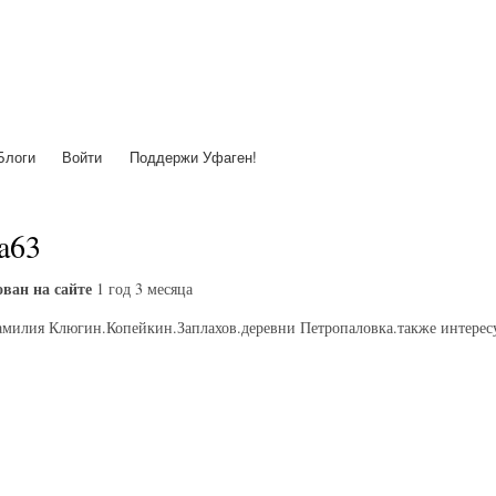
Перейти
к
основному
содержанию
Блоги
Войти
Поддержи Уфаген!
ha63
ван на сайте
1 год 3 месяца
амилия Клюгин.Копейкин.Заплахов.деревни Петропаловка.также интерес