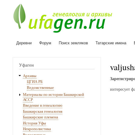
Деревни
Форум
Поиск земляков
Татарские имена
Основная
навигация
valjus
Уфаген
Архивы
Зарегистриро
ЦГИА РБ
Ведомственные
интересует ф
Материалы по истории Башкирской
АССР
Введение в генеалогию
Башкирская генеалогия
Башкирские племена
История Уфы
Некрополистика
Родословные