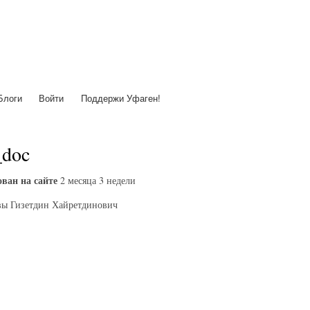
Перейти
к
основному
содержанию
Блоги
Войти
Поддержи Уфаген!
_doc
ван на сайте
2 месяца 3 недели
ы Гизетдин Хайретдинович