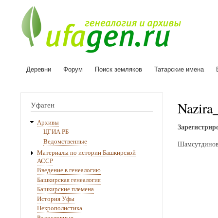
Деревни
Форум
Поиск земляков
Татарские имена
Основная
навигация
Nazira
Уфаген
Архивы
Зарегистриро
ЦГИА РБ
Ведомственные
Шамсутдинов
Материалы по истории Башкирской
АССР
Введение в генеалогию
Башкирская генеалогия
Башкирские племена
История Уфы
Некрополистика
Родословные