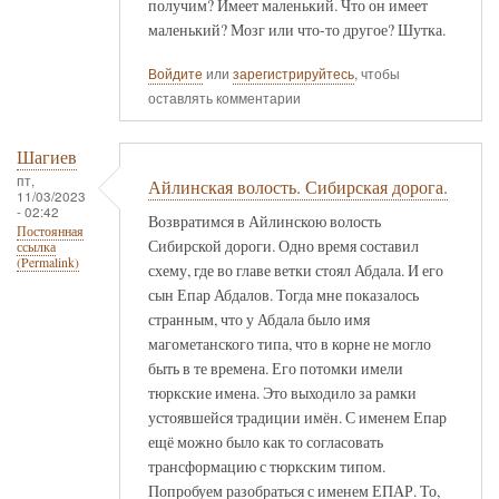
получим? Имеет маленький. Что он имеет
маленький? Мозг или что-то другое? Шутка.
Войдите
или
зарегистрируйтесь
, чтобы
оставлять комментарии
Шагиев
пт,
Айлинская волость. Сибирская дорога.
11/03/2023
- 02:42
Возвратимся в Айлинскою волость
Постоянная
Сибирской дороги. Одно время составил
ссылка
(Permalink)
схему, где во главе ветки стоял Абдала. И его
сын Епар Абдалов. Тогда мне показалось
странным, что у Абдала было имя
магометанского типа, что в корне не могло
быть в те времена. Его потомки имели
тюркские имена. Это выходило за рамки
устоявшейся традиции имён. С именем Епар
ещё можно было как то согласовать
трансформацию с тюркским типом.
Попробуем разобраться с именем ЕПАР. То,