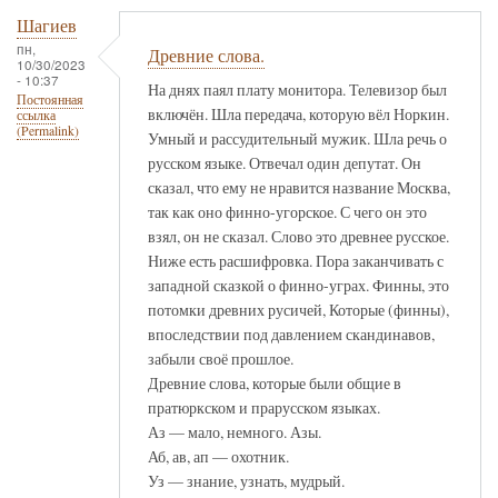
Шагиев
пн,
Древние слова.
10/30/2023
- 10:37
На днях паял плату монитора. Телевизор был
Постоянная
включён. Шла передача, которую вёл Норкин.
ссылка
(Permalink)
Умный и рассудительный мужик. Шла речь о
русском языке. Отвечал один депутат. Он
сказал, что ему не нравится название Москва,
так как оно финно-угорское. С чего он это
взял, он не сказал. Слово это древнее русское.
Ниже есть расшифровка. Пора заканчивать с
западной сказкой о финно-уграх. Финны, это
потомки древних русичей, Которые (финны),
впоследствии под давлением скандинавов,
забыли своё прошлое.
Древние слова, которые были общие в
пратюркском и прарусском языках.
Аз — мало, немного. Азы.
Аб, ав, ап — охотник.
Уз — знание, узнать, мудрый.