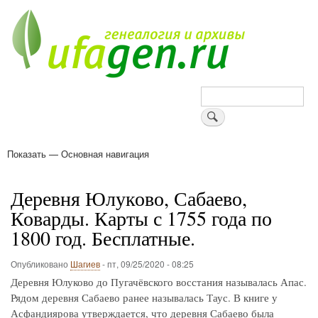
Перейти
к
основному
содержанию
Поиск
Показать — Основная навигация
Основная
навигация
Деревни
Форум
Поиск земляков
Татарские имена
Блоги
Войти
Поддержи Уфаген!
Деревня Юлуково, Сабаево,
Коварды. Карты с 1755 года по
1800 год. Бесплатные.
Опубликовано
Шагиев
-
пт, 09/25/2020 - 08:25
Деревня Юлуково до Пугачёвского восстания называлась Апас.
Рядом деревня Сабаево ранее называлась Таус. В книге у
Асфандиярова утверждается, что деревня Сабаево была