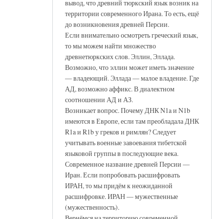
вывод, что древний тюркский язык возник на
территории современного Ирана. То есть, ещё
до возникновения древней Персии.
Если внимательно осмотреть греческий язык,
то мы можем найти множество
древнетюркских слов. Эллин, Эллада.
Возможно, что эллин может иметь значение
— владеющий. Эллада — малое владение. Где
АД, возможно аффикс. В диалектном
соотношении АД и АЗ.
Возникает вопрос. Почему ДНК N1a и N1b
имеются в Европе, если там преобладала ДНК
R1a и R1b у греков и римлян? Следует
учитывать военные завоевания тибетской
языковой группы в последующие века.
Современное название древней Персии —
Иран. Если попробовать расшифровать
ИРАН, то мы придём к неожиданной
расшифровке. ИРАН — мужественные
(мужественность).
Вернёмся на территорию современной