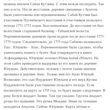
названа именем Сабая Кутлина. С этим нельзя поспорить. Так
оно и есть. После восстания, деревни связанные с бунтом,
были уничтожены или переименованы. Сабай Кутлин был
участником Пугачёвского восстания и участником польского
похода 1771-1773 годов. Был помилован. До восстания он был
волостным старшиной Кальчир - Табынской волости.
Переименование деревень происходило после восстания 1773-
1775 годов. Следовательно, до 1775 года Сабаево называлось
Таус. Юлуково - Апас. Переименование было сделано, чтобы
уничтожить память о бунте. Как утверждается в книге
Асфандиярова, Юлуково основал Юлык бабай (Юльге). На
этом сайте приводится выдержка из его книги по деревне
Юлуково. Действительно, человек с почти таким именем
проживал в деревне Апас. Только имя его было Юлукай.
Возможно, его сын Нурдевлет Юлукаев и его внук Кусяш
Нурдевлетов были участниками польского похода. Если
посмотреть на карту за 1755 год, то будет видно следующее. В
реку Белую впадает Зилим. Там где указано Таусепа впадает
речка без названия. Это речка Мендим. Ниже по течению
находится Апасепа. Сейчас Юлуково. Карта чёткая и