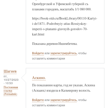
Оренбургской и Уфимской губернiй съ
планами городовъ, масштабъ 1/1 080 000.
https://book-olds.ru/BookLibrary/00110-Kartyi-
i-dr/1871.-Podrobnyiy-atlas-Rossiyskoy-
imperii-s-planami-glavnyih-gorodov-70-
kart.html
Показана деревня Ишимбетева.
Войдите
или
зарегистрируйтесь
, чтобы
оставлять комментарии
Шагиев
пт,
Аскино.
10/27/2023
- 10:53
По показанию карты, год не указан, Аскина
Постоянная
(Аскынъ) входила в Кальчирову волость.
ссылка
(Permalink)
Войдите
или
зарегистрируйтесь
, чтобы
оставлять комментарии