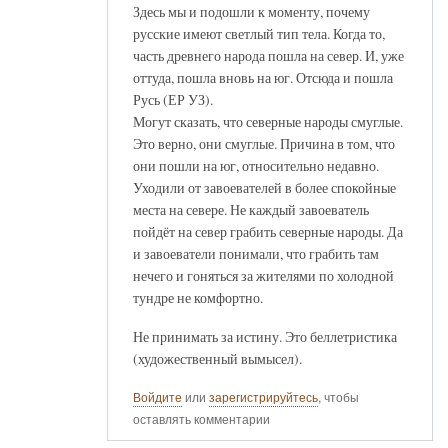
Здесь мы и подошли к моменту, почему
русские имеют светлый тип тела. Когда то,
часть древнего народа пошла на север. И, уже
оттуда, пошла вновь на юг. Отсюда и пошла
Русь (ЕР УЗ).
Могут сказать, что северные народы смуглые.
Это верно, они смуглые. Причина в том, что
они пошли на юг, относительно недавно.
Уходили от завоевателей в более спокойные
места на севере. Не каждый завоеватель
пойдёт на север грабить северные народы. Да
и завоеватели понимали, что грабить там
нечего и гоняться за жителями по холодной
тундре не комфортно.
Не принимать за истину. Это беллетристика
(художественный вымысел).
Войдите
или
зарегистрируйтесь
, чтобы
оставлять комментарии