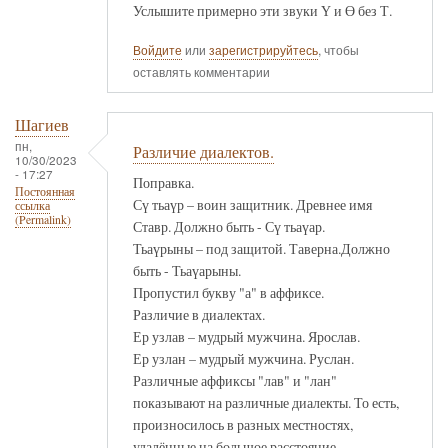
Услышите примерно эти звуки Ү и Ө без Т.
Войдите
или
зарегистрируйтесь
, чтобы
оставлять комментарии
Шагиев
пн,
Различие диалектов.
10/30/2023
- 17:27
Поправка.
Постоянная
Сү тьаүр – воин защитник. Древнее имя
ссылка
(Permalink)
Ставр. Должно быть - Сү тьаүар.
Тьаүрыны – под защитой. Таверна.Должно
быть - Тьаүарыны.
Пропустил букву "а" в аффиксе.
Различие в диалектах.
Ер узлав – мудрый мужчина. Ярослав.
Ер узлан – мудрый мужчина. Руслан.
Различные аффиксы "лав" и "лан"
показывают на различные диалекты. То есть,
произносилось в разных местностях,
удалённые на большое расстояние.