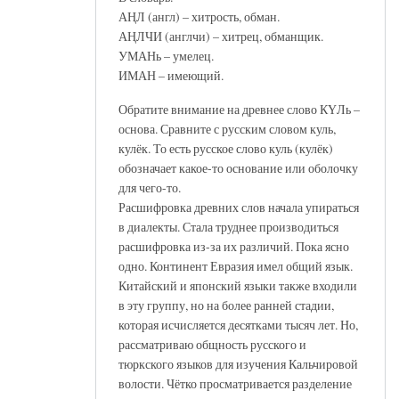
АҢЛ (англ) – хитрость, обман.
АҢЛЧИ (англчи) – хитрец, обманщик.
УМАНь – умелец.
ИМАН – имеющий.
Обратите внимание на древнее слово КҮЛь –
основа. Сравните с русским словом куль,
кулёк. То есть русское слово куль (кулёк)
обозначает какое-то основание или оболочку
для чего-то.
Расшифровка древних слов начала упираться
в диалекты. Стала труднее производиться
расшифровка из-за их различий. Пока ясно
одно. Континент Евразия имел общий язык.
Китайский и японский языки также входили
в эту группу, но на более ранней стадии,
которая исчисляется десятками тысяч лет. Но,
рассматриваю общность русского и
тюркского языков для изучения Кальчировой
волости. Чётко просматривается разделение