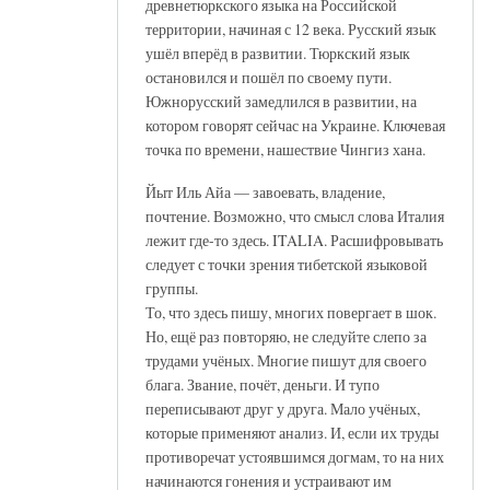
древнетюркского языка на Российской
территории, начиная с 12 века. Русский язык
ушёл вперёд в развитии. Тюркский язык
остановился и пошёл по своему пути.
Южнорусский замедлился в развитии, на
котором говорят сейчас на Украине. Ключевая
точка по времени, нашествие Чингиз хана.
Йыт Иль Айа — завоевать, владение,
почтение. Возможно, что смысл слова Италия
лежит где-то здесь. ITALIA. Расшифровывать
следует с точки зрения тибетской языковой
группы.
То, что здесь пишу, многих повергает в шок.
Но, ещё раз повторяю, не следуйте слепо за
трудами учёных. Многие пишут для своего
блага. Звание, почёт, деньги. И тупо
переписывают друг у друга. Мало учёных,
которые применяют анализ. И, если их труды
противоречат устоявшимся догмам, то на них
начинаются гонения и устраивают им