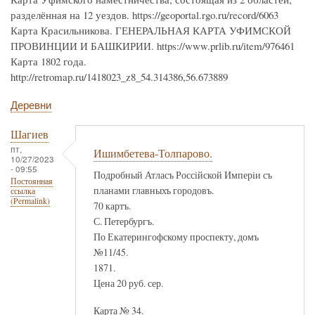
разделённая на 12 уездов. https://geoportal.rgo.ru/record/6063
Карта Красильникова. ГЕНЕРАЛЬНАЯ КАРТА УФИМСКОЙ
ПРОВИНЦИИ И БАШКИРИИ. https://www.prlib.ru/item/976461
Карта 1802 года.
http://retromap.ru/1418023_z8_54.314386,56.673889
Деревни
Шагиев
пт,
Ишимбетева-Толпарово.
10/27/2023
- 09:55
Подробный Атласъ Россiйской Имперiи съ
Постоянная
планами главныхъ городовъ.
ссылка
(Permalink)
70 картъ.
С. Петербургъ.
По Екатерингофскому проспекту, домъ
№11/45.
1871.
Цена 20 руб. сер.
Карта № 34.