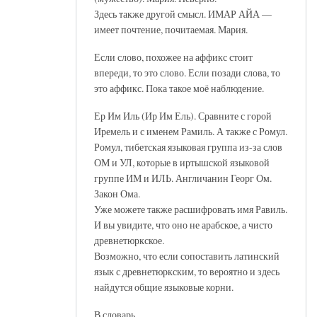
Здесь также другой смысл. ИМАР АЙА —
имеет почтение, почитаемая. Мария.
Если слово, похожее на аффикс стоит
впереди, то это слово. Если позади слова, то
это аффикс. Пока такое моё наблюдение.
Ер Им Иль (Ир Им Ель). Сравните с горой
Иремель и с именем Рамиль. А также с Ромул.
Ромул, тибетская языковая группа из-за слов
ОМ и УЛ, которые в иртышской языковой
группе ИМ и ИЛЬ. Англичанин Георг Ом.
Закон Ома.
Уже можете также расшифровать имя Равиль.
И вы увидите, что оно не арабское, а чисто
древнетюркское.
Возможно, что если сопоставить латинский
язык с древнетюркским, то вероятно и здесь
найдутся общие языковые корни.
В словарь.