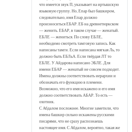
что имеется звук П, указывает на иртышскую
языковую группу. Но, Епар был башкиром,
следовательно, имя Епар должно
произноситься ЕБАР. ЕБ на древнетюркском
— женить. ЕБАР, в таком случае — женатый.
ЕБЛЕ — жениться. По слову ЕБЛЕ,
необходимо смотреть тамговую запись. Как
написаны тамги. Если написана мягкая Ль, то
должно быть ЕБЛьА. Если твёрдая ЛТ то
ЕБЛЕ. У Айдарова написано ЭБЛЕ. Для
имени ЕБАР — женатый не совсем подходит.
Имена должны соответствовать иерархии и
обозначать его функцию в племени.
Возможно, что его имя искажено и его имя
должно соответствовать АБАР. То есть —
охотник.
С Абдалом посложнее. Многие заметили, что
имена башкир сильно искажены русскими
писарями, что не сразу распознаешь
настоящее имя. С Абдалом, вероятно, такая же