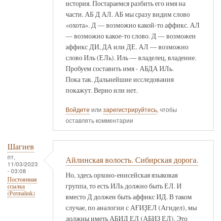
история. Постараемся разбить его имя на
части. АБ Д АЛ. АБ мы сразу видим слово
«охота». Д — возможно какой-то аффикс. АЛ
— возможно какое-то слово. Д — возможен
аффикс ДИ, ДА или ДЕ. АЛ — возможно
слово Иль (ЕЛь). Иль — владелец, владение.
Пробуем составить имя - АБДА ИЛь.
Пока так. Дальнейшие исследования
покажут. Верно или нет.
Войдите
или
зарегистрируйтесь
, чтобы
оставлять комментарии
Шагиев
пт,
Айлинская волость. Сибирская дорога.
11/03/2023
- 03:08
Но, здесь орхоно-енисейская языковая
Постоянная
группа, то есть ИЛь должно быть ЕЛ. И
ссылка
(Permalink)
вместо Д должен быть аффикс ИД. В таком
случае, по аналогии с АҒИҘЕЛ (Агидел), мы
должны иметь АБИД ЕЛ (АБИҘ ЕЛ). Это