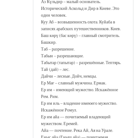
Аз Күльдир – малый основатель.
Исторический Аскольд и Дир в Киеве. Это
один человек.
Куу Аб – возвышенность охота. Куйаба в
записях арабских путешественников. Киев.
Баш көрү (бас көрү) – главный смотритель.
Башкир.
Таб – разрешение.
Табын – разрешающие.
Табытар (тапытар) – разрешённые. Тептярь.
Тай (дай) – лес.
Дайчи – лесные. Дойч, немцы.
Ер Мағ – славный мужчина. Ермак.
Ер им – имеющий мужество. Искажённое
Рем. Рим.
Ер им иль – владение имеюего мужество.
Искажённое Ромул.
Ер им айа — почитаемый владеющий
мужеством. Еремей.
Айа — почтение. Река Ай, Ая на Урале.
Еныс айа (Еныш айа) — почитаемая