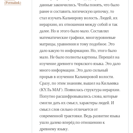
(Permalink)
данные закончились. Чтобы понять, что было
ранее и составить логическую цепочку, то
стал изучать Кальчирову волость. Людей, их
иерархию, их отношения между собой и так
далее. Но и этого было мало. Составлял
математические графики, многоуровневые
матрицы, уравнения и тому подобное. Это
дало какую то информацию. Но, этого было
мало. Не было полноты картины. Перешёл на
изучение древнего тюркского языка. Это дало
много информации. Это дало сильный
прорыв в изучении Кальчировой волости.
Сразу, по этим знаниям, вышел на Кильмяка
(КҮЛь МАҒ). Появилась структура иерархии.
Попутно расшифровывались слова, которые
смогли дать их смысл, характеры людей. И
смысл слов сильно отличается от
современной трактовки. Ведь развитие языка
ушло далеко вперёд по отношению к
древнему языку.