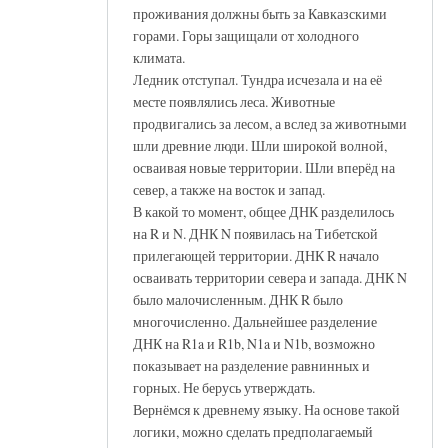
проживания должны быть за Кавказскими
горами. Горы защищали от холодного
климата.
Ледник отступал. Тундра исчезала и на её
месте появлялись леса. Животные
продвигались за лесом, а вслед за животными
шли древние люди. Шли широкой волной,
осваивая новые территории. Шли вперёд на
север, а также на восток и запад.
В какой то момент, общее ДНК разделилось
на R и N. ДНК N появилась на Тибетской
прилегающей территории. ДНК R начало
осваивать территории севера и запада. ДНК N
было малочисленным. ДНК R было
многочисленно. Дальнейшее разделение
ДНК на R1a и R1b, N1a и N1b, возможно
показывает на разделение равнинных и
горных. Не берусь утверждать.
Вернёмся к древнему языку. На основе такой
логики, можно сделать предполагаемый