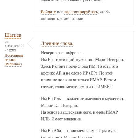
Войдите
или
зарегистрируйтесь
, чтобы
оставлять комментарии
Шагиев
вт,
Древние слова.
10/31/2023
- 12:09
Неверно расшифровал.
Постоянная
Им Ер - имеющий мужество. Мари. Неверно.
ссылка
(Permalink)
Здесь Р стоит после слова ИМ. То есть, это
аффикс АР, а не слово ИР (ЕР). По этой
причине должно читаться ИМАР. В этом
случае, слово меняет смысл на ИМЕЕТ.
Им Ер Иль — владение имеющего мужество.
Марий Эл. Неверно.
На основе вышесказанного, имеем ИМАР
ИЛЬ. Имеет владение.
Им Ер Айа — почитаемая имеющая мужа
(мужество). Мария. Неверно.