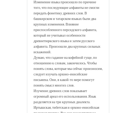
Изменение языка произошло по причине
того, что последующие алфавиты не смогли
передать фонетику древних слов. В
башкирском и татарском языках были два
крупных изменения. Влияние
приспособленного персидского алфавита,
который не учитывал особенности
древнетюркского языка и затем русского
алфавита. Произошли два крупных сильных
искажений.
Думаю, что гадание на кофейной гуще, по
отношению к словам, закончилось. Чтобы
понять слова, которые мы сейчас произносим,
следует изучать орхоно-енисейские
письмена. Они, в какой-то мере помогут
понять смысл многих слов.
Изучение древних слов показывает
огромный ареал его использования. Язык
разделяется на три крупных диалекта.
Иртышская, тибетская и орхоно-енисейская
языковая группы. Все они разделяются на