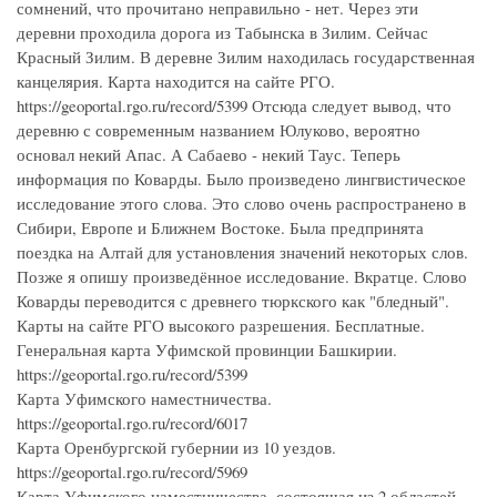
сомнений, что прочитано неправильно - нет. Через эти
деревни проходила дорога из Табынска в Зилим. Сейчас
Красный Зилим. В деревне Зилим находилась государственная
канцелярия. Карта находится на сайте РГО.
https://geoportal.rgo.ru/record/5399 Отсюда следует вывод, что
деревню с современным названием Юлуково, вероятно
основал некий Апас. А Сабаево - некий Таус. Теперь
информация по Коварды. Было произведено лингвистическое
исследование этого слова. Это слово очень распространено в
Сибири, Европе и Ближнем Востоке. Была предпринята
поездка на Алтай для установления значений некоторых слов.
Позже я опишу произведённое исследование. Вкратце. Слово
Коварды переводится с древнего тюркского как "бледный".
Карты на сайте РГО высокого разрешения. Бесплатные.
Генеральная карта Уфимской провинции Башкирии.
https://geoportal.rgo.ru/record/5399
Карта Уфимского наместничества.
https://geoportal.rgo.ru/record/6017
Карта Оренбургской губернии из 10 уездов.
https://geoportal.rgo.ru/record/5969
Карта Уфимского наместничества, состоящая из 2 областей,