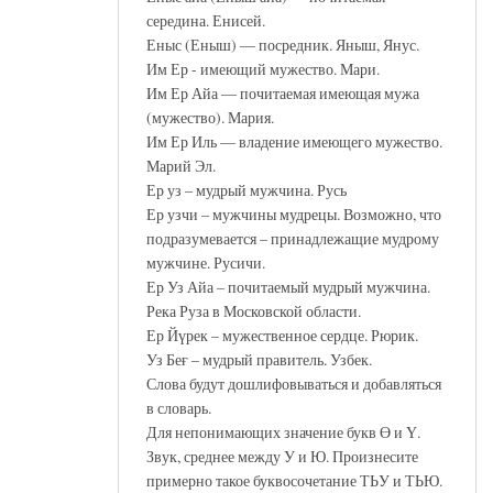
середина. Енисей.
Еныс (Еныш) — посредник. Яныш, Янус.
Им Ер - имеющий мужество. Мари.
Им Ер Айа — почитаемая имеющая мужа
(мужество). Мария.
Им Ер Иль — владение имеющего мужество.
Марий Эл.
Ер уз – мудрый мужчина. Русь
Ер узчи – мужчины мудрецы. Возможно, что
подразумевается – принадлежащие мудрому
мужчине. Русичи.
Ер Уз Айа – почитаемый мудрый мужчина.
Река Руза в Московской области.
Ер Йүрек – мужественное сердце. Рюрик.
Уз Беғ – мудрый правитель. Узбек.
Слова будут дошлифовываться и добавляться
в словарь.
Для непонимающих значение букв Ө и Ү.
Звук, среднее между У и Ю. Произнесите
примерно такое буквосочетание ТЬУ и ТЬЮ.