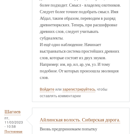
более подходит. Смысл - владелец охотников.
Следует более точнее подобрать смысл. Имя
Абдал, таким образом, переводим в разряд
древнетюркских. Теперь, при расшифровке
древних слов, следует учитывать
субдиалекты.
И ещё одно наблюдение. Начинает
выстраиваться система простейших древних
слов, которые состоят из двух звуков.
Например: им, ир, ил, ар, ум, уз. И тому
подобное. От которых произошла эволюция
слов.
Войдите
или
зарегистрируйтесь
, чтобы
оставлять комментарии
Шагиев
пт,
Айлинская волость. Сибирская дорога.
11/03/2023
- 10:58
Вновь предпринимаем попытку
Постоянная