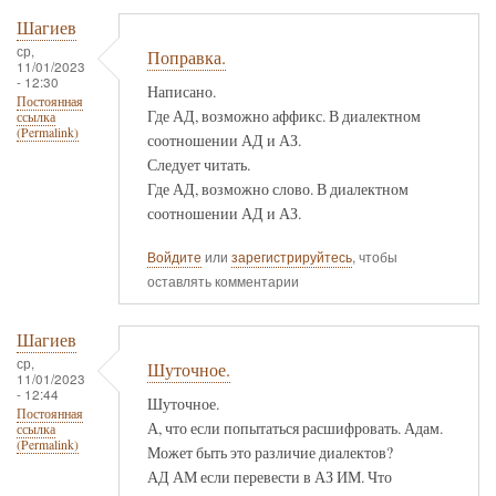
Шагиев
ср,
Поправка.
11/01/2023
- 12:30
Написано.
Постоянная
Где АД, возможно аффикс. В диалектном
ссылка
(Permalink)
соотношении АД и АЗ.
Следует читать.
Где АД, возможно слово. В диалектном
соотношении АД и АЗ.
Войдите
или
зарегистрируйтесь
, чтобы
оставлять комментарии
Шагиев
ср,
Шуточное.
11/01/2023
- 12:44
Шуточное.
Постоянная
А, что если попытаться расшифровать. Адам.
ссылка
(Permalink)
Может быть это различие диалектов?
АД АМ если перевести в АЗ ИМ. Что