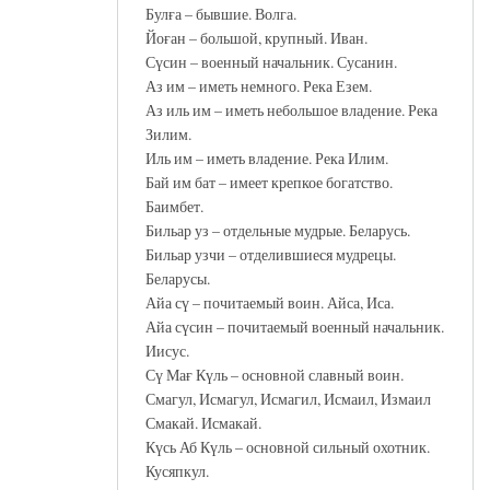
Булға – бывшие. Волга.
Йоған – большой, крупный. Иван.
Сүсин – военный начальник. Сусанин.
Аз им – иметь немного. Река Езем.
Аз иль им – иметь небольшое владение. Река
Зилим.
Иль им – иметь владение. Река Илим.
Бай им бат – имеет крепкое богатство.
Баимбет.
Бильар уз – отдельные мудрые. Беларусь.
Бильар узчи – отделившиеся мудрецы.
Беларусы.
Айа сү – почитаемый воин. Айса, Иса.
Айа сүсин – почитаемый военный начальник.
Иисус.
Сү Мағ Күль – основной славный воин.
Смагул, Исмагул, Исмагил, Исмаил, Измаил
Смакай. Исмакай.
Күсь Аб Күль – основной сильный охотник.
Кусяпкул.