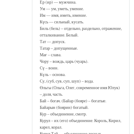
Ер (ир) — мужчина.
Ум — ум, уметь, умение.
Им — имя, иметь, имение.
Күсь — сильный, кусать.
Биль (бель) – отдельно, раздельно, отражение,
отталкивание. Белый.
Тат — допуск.
Татар – допущенные.
Мағ – слава.
Чору – вождь, царь (чуарь).
Сү – воин.
Күль – основа.
Су, (суб, сув, суп, шуп) – вода.
Өльгы (Ольга, Олег, современное имя Юлук)
– доля, часть.
Бай – богач. (Байар (бояре) – богатые.
Байарын (боярин) богатый.
Кур – объединение, смотр.
Курул – их (его) объединение. Король, Кирил,
карел, корал.
Курул Тай — объединение лесных.