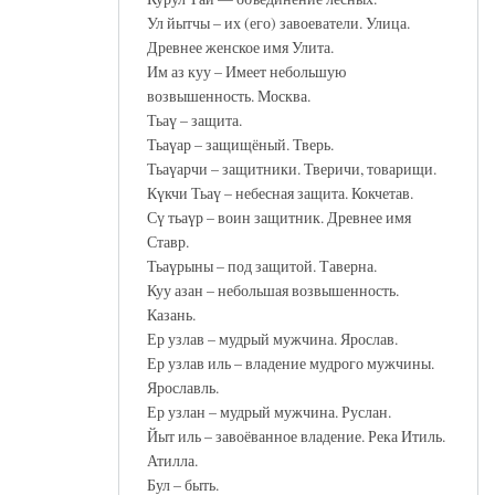
Ул йытчы – их (его) завоеватели. Улица.
Древнее женское имя Улита.
Им аз куу – Имеет небольшую
возвышенность. Москва.
Тьаү – защита.
Тьаүар – защищёный. Тверь.
Тьаүарчи – защитники. Тверичи, товарищи.
Күкчи Тьаү – небесная защита. Кокчетав.
Сү тьаүр – воин защитник. Древнее имя
Ставр.
Тьаүрыны – под защитой. Таверна.
Куу азан – небольшая возвышенность.
Казань.
Ер узлав – мудрый мужчина. Ярослав.
Ер узлав иль – владение мудрого мужчины.
Ярославль.
Ер узлан – мудрый мужчина. Руслан.
Йыт иль – завоёванное владение. Река Итиль.
Атилла.
Бул – быть.