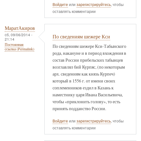
Войдите
или
зарегистрируйтесь
, чтобы
оставлять комментарии
МаратАкиров
сб, 09/06/2014 -
По сведениям шежере Кси
21:14
Постоянная
По сведениям шежере Кси-Табынского
ссылка (Permalink)
рода, накануне и в период вхождения в
состав России прибельских табынцев
возглавлял бий Курпяс, (по некоторым
арх. сведениям как князь Курпеч)
который в 1556 г. от имени своих
соплеменников ездил в Казань к
наместнику царя Ивана Васильевича,
чтобы «приклонить голову», то есть
принять подданство России.
Войдите
или
зарегистрируйтесь
, чтобы
оставлять комментарии