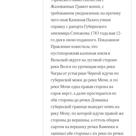
Жалованных Грамот копии, с
требованием уведомления, на противу
чего оная Казенная Палата учиня
справку с рапорта Губернского
землемера Степанова 1783 года мая 12-
го дня в оною поданного. Показанное
Правление известила, что
пустопорожняя казенная земля в
Вольской округе на луговой стороне
реки Волги по урочищам верх реки
Чагры от устья реки Черной идучи по
губернской межи до реки Мочи, и по
реки Мочи одна правая сторона на
сорок верст, а далее простирается по
оби стороны до речки Домашка
губернской границе выходит опять на
реку Мочу, по которой идучи правой же
стороны до вершины, а оттоль общим
сыртом на вершину речки Каменки и
занимал обе стороны с их реки по речки