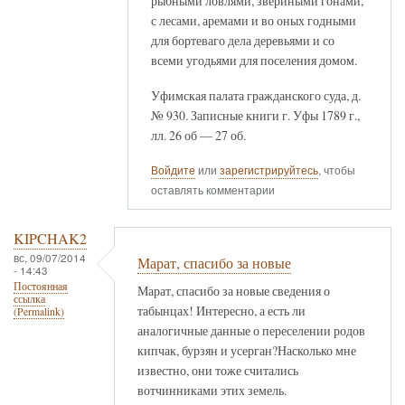
рыбными ловлями, звериными гонами,
с лесами, аремами и во оных годными
для бортеваго дела деревьями и со
всеми угодьями для поселения домом.
Уфимская палата гражданского суда, д.
№ 930. Записные книги г. Уфы 1789 г.,
лл. 26 об — 27 об.
Войдите
или
зарегистрируйтесь
, чтобы
оставлять комментарии
KIPCHAK2
вс, 09/07/2014
Марат, спасибо за новые
- 14:43
Постоянная
Марат, спасибо за новые сведения о
ссылка
табынцах! Интересно, а есть ли
(Permalink)
аналогичные данные о переселении родов
кипчак, бурзян и усерган?Насколько мне
известно, они тоже считались
вотчинниками этих земель.