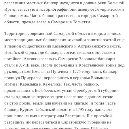
расселения местных башкир находится в долине реки Большой
Иргиз, зачастую в историографии они именуются «иргизскими
башкирами». Часть башкир расселена в городах Самарской
области, прежде всего в Самаре и в Тольятти.
Территория современной Самарской области входила в число
мест традиционных башкирских кочевий и занятий охотой еще
в период существования Казанского и Астраханского ханств,
Ногайской Орды, где башкиры соседствовали с кочевьями
ногайцев. Активно заселять Самарское Заволжье башкиры
стали в XVIII веке. После поражения в Крестьянской войне под
руководством Емельяна Пугачева в 1775 году часть башкир,
покинув Приуралье, переселилась в верховья Большого
Иргиза, Каралыка и Камелика. Так, часть башкир,
проживавших в Белебеевском уезде Оренбургской губернии
стали одними из переселенцев: население в данном уезде
быстро росло, земли для кочевий не хватало, и тогда часть
башкир Курпач-Табынской волости в 1795 году написала
прошение на имя императрицы Екатерины II с просьбой
разрешить им переселиться в Саратовскую губернию на
«пустопорожнюю казенную землю». 28 июня 1797 года