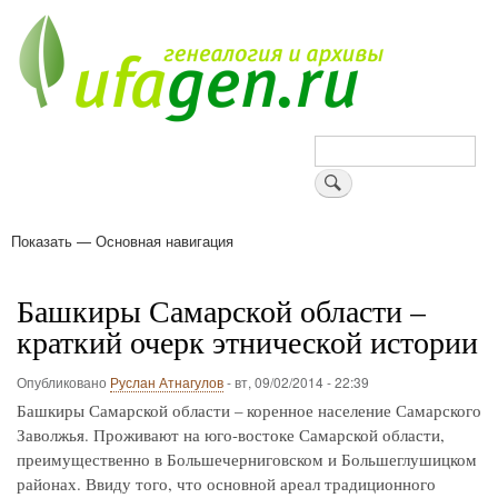
Перейти
к
основному
содержанию
Поиск
Показать — Основная навигация
Основная
навигация
Деревни
Форум
Поиск земляков
Татарские имена
Блоги
Войти
Поддержи Уфаген!
Башкиры Самарской области –
краткий очерк этнической истории
Опубликовано
Руслан Атнагулов
-
вт, 09/02/2014 - 22:39
Башкиры Самарской области – коренное население Самарского
Заволжья. Проживают на юго-востоке Самарской области,
преимущественно в Большечерниговском и Большеглушицком
районах. Ввиду того, что основной ареал традиционного