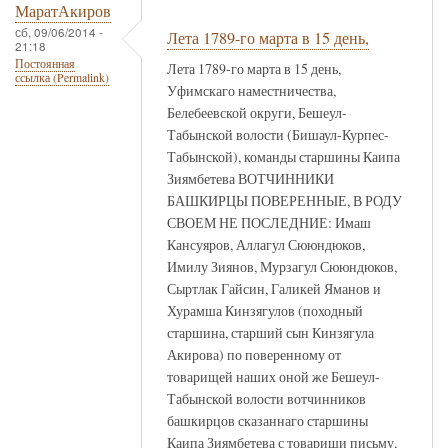
МаратАкиров
сб, 09/06/2014 -
Лета 1789-го марта в 15 день,
21:18
Постоянная
Лета 1789-го марта в 15 день,
ссылка (Permalink)
Уфимскаго наместничества,
Белебеевской округи, Бешеул-
Табынской волости (Бишаул-Курпес-
Табынской), команды старшины Каипа
Зиямбетева ВОТЧИННИКИ
БАШКИРЦЫ ПОВЕРЕННЫЕ, В РОДУ
СВОЕМ НЕ ПОСЛЕДНИЕ: Имаш
Кансуяров, Аллагул Сююндюков,
Имилу Зиянов, Мурзагул Сююндюков,
Сыртлак Гайсин, Галикей Яманов и
Хурамша Кинзягулов (походный
старшина, старший сын Кинзягула
Акирова) по поверенному от
товарищей наших оной же Бешеул-
Табынской волости вотчинников
башкирцов сказаннаго старшины
Каипа Зиямбетева с товарищи письму,