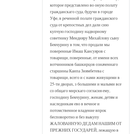
которое представлено во оную полату
гражданскаго суда, будучи в городе
Уфе, в реченной полате гражданского
суда от крепостных дел дали сию
купчую господину надворному
советнику Мендияру Михайлову сыну
Бекчурину в том, что продали мы
поверенные Имаш Кансуяров с
товарищи, поверенные, от имени всех
вотчинников башкирцов означеннаго
старшины Каипа Зиямбетева с
товарищи, всего и с нами живущими в
25-ти дворах, з большими и малыми все
со общаго мирскаго согласия ему,
господину Бекчурину, женам, детям и
наследникам ево в вечное и
потомственное владение впрок
бесповоротно и без выкупу
ЖАЛОВАННУЮ ДЕДАМ НАШИМ ОТ
ПРЕЖНИХ ГОСУДАРЕЙ, лежащую в