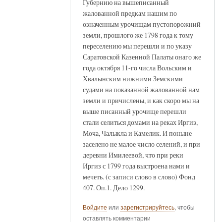
Губернию на вышеписанный
жалованной предкам нашим по
означенным урочищам пустопорожний
земли, прошлого же 1798 года к тому
переселению мы перешли и по указу
Саратовской Казенной Палаты онаго же
года октября 11-го числа Вольским и
Хвалынским нижними Земскими
судами на показанной жалованной нам
земли и причислены, и как скоро мы на
выше писанный урочище перешли
стали селиться домами на реках Иргиз,
Моча, Чалыкла и Камелик. И поныне
заселено не малое число селений, и при
деревни Имилеевой, что при реки
Иргиз с 1799 года выстроена нами и
мечеть. (с записи слово в слово) Фонд
407. Оп.1. Дело 1299.
Войдите
или
зарегистрируйтесь
, чтобы
оставлять комментарии