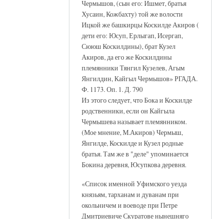
Чермышов, (сын его: Ишмет, братья
Хусаин, Кожбахту) той же волости
Ицкой же башкирцы Коскилде Акиров (
дети его: Юсуп, Ерлыгап, Исергап,
Сююш Коскилдины), брат Кузел
Акиров, да его же Коскилдины
племянники Тянгил Кузелев, Агым
Янгилдин, Кайгыл Чермышов» РГАДА.
Ф. 1173. Оп. 1. Д. 790
Из этого следует, что Бока и Коскилде
родственники, если он Кайгыла
Чермышева называет племянником.
(Мое мнение, М.Акиров) Чермыш,
Янгилде, Коскилде и Кузел родные
братья. Там же в "деле" упоминается
Бокина деревня, Юсупкова деревня.
«Список именной Уфимского уезда
князьям, тарханам и дуванам при
окольничем и воеводе при Петре
Дмитриевиче Скуратове нынешняго