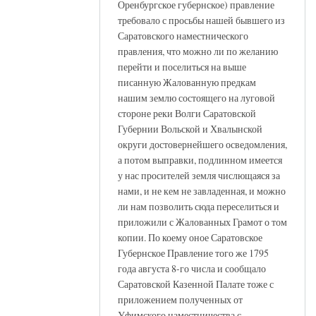
Оренбургское губернское) правление
требовало с просьбы нашей бывшего из
Саратовского наместнического
правления, что можно ли по желанию
перейти и поселиться на выше
писанную Жалованную предкам
нашим землю состоящего на луговой
стороне реки Волги Саратовской
Губернии Вольской и Хвалынской
округи достовернейшего осведомления,
а потом выправки, подлинном имеется
у нас просителей земля числющаяся за
нами, и не кем не завладенная, и можно
ли нам позволить сюда переселиться и
приложили с Жалованных Грамот о том
копии. По коему оное Саратовское
Губернское Правление того же 1795
года августа 8-го числа и сообщало
Саратовской Казенной Палате тоже с
приложением полученных от
Уфимского наместничества с