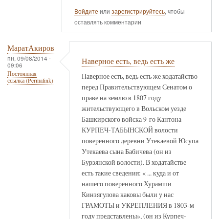
Войдите
или
зарегистрируйтесь
, чтобы
оставлять комментарии
МаратАкиров
пн, 09/08/2014 -
Наверное есть, ведь есть же
09:06
Постоянная
Наверное есть, ведь есть же ходатайство
ссылка (Permalink)
перед Правительствующем Сенатом о
праве на землю в 1807 году
жительствующего в Вольском уезде
Башкирского войска 9-го Кантона
КУРПЕЧ-ТАБЫНСКОЙ волости
поверенного деревни Утекаевой Юсупа
Утекаева сына Бабичева (он из
Бурзянской волости). В ходатайстве
есть такие сведения: « ... куда и от
нашего поверенного Хурамши
Кинзягулова каковы были у нас
ГРАМОТЫ и УКРЕПЛЕНИЯ в 1803-м
году представлены», (он из Курпеч-