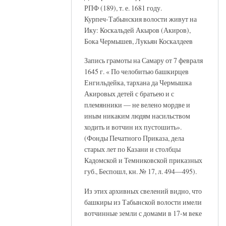
РПФ (189), т. е. 1681 году.
Курпеч-Табынския волости живут на
Ику: Коскальдей Акыров (Акиров),
Бока Чермышев, Лукьян Коскалдеев
Запись грамоты на Самару от 7 февраля
1645 г. « По челобитью башкирцев
Енгильдейка, тархана да Чермышка
Акировых детей с братьею и с
племянники — не велено мордве и
иным никаким людям насильством
ходить и вотчин их пустошить».
(Фонды Печатного Приказа, дела
старых лет по Казани и столбцы
Кадомской и Темниковской приказных
губ., Беспошл, кн. № 17, л. 494—495).
Из этих архивных свелений видно, что
башкиры из Табынской волости имели
вотчинные земли с домами в 17-м веке