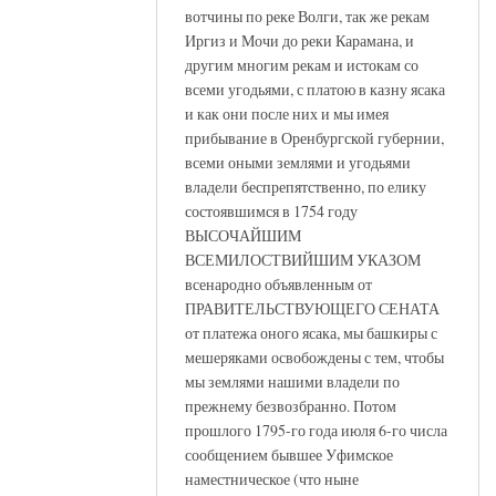
вотчины по реке Волги, так же рекам
Иргиз и Мочи до реки Карамана, и
другим многим рекам и истокам со
всеми угодьями, с платою в казну ясака
и как они после них и мы имея
прибывание в Оренбургской губернии,
всеми оными землями и угодьями
владели беспрепятственно, по елику
состоявшимся в 1754 году
ВЫСОЧАЙШИМ
ВСЕМИЛОСТВИЙШИМ УКАЗОМ
всенародно объявленным от
ПРАВИТЕЛЬСТВУЮЩЕГО СЕНАТА
от платежа оного ясака, мы башкиры с
мешеряками освобождены с тем, чтобы
мы землями нашими владели по
прежнему безвозбранно. Потом
прошлого 1795-го года июля 6-го числа
сообщением бывшее Уфимское
наместническое (что ныне