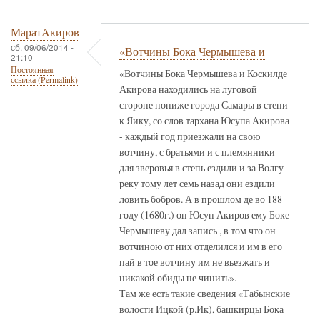
МаратАкиров
сб, 09/06/2014 -
«Вотчины Бока Чермышева и
21:10
Постоянная
«Вотчины Бока Чермышева и Коскилде
ссылка (Permalink)
Акирова находились на луговой
стороне пониже города Самары в степи
к Яику, со слов тархана Юсупа Акирова
- каждый год приезжали на свою
вотчину, с братьями и с племянники
для зверовья в степь ездили и за Волгу
реку тому лет семь назад они ездили
ловить бобров. А в прошлом де во 188
году (1680г.) он Юсуп Акиров ему Боке
Чермышеву дал запись , в том что он
вотчиною от них отделился и им в его
пай в тое вотчину им не вьезжать и
никакой обиды не чинить».
Там же есть такие сведения «Табынские
волости Ицкой (р.Ик), башкирцы Бока