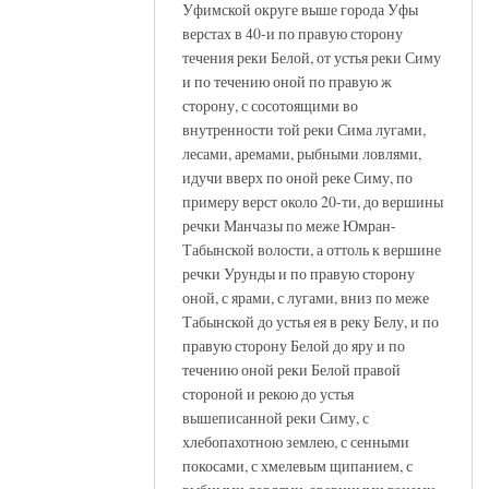
Уфимской округе выше города Уфы
верстах в 40-и по правую сторону
течения реки Белой, от устья реки Симу
и по течению оной по правую ж
сторону, с сосотоящими во
внутренности той реки Сима лугами,
лесами, аремами, рыбными ловлями,
идучи вверх по оной реке Симу, по
примеру верст около 20-ти, до вершины
речки Манчазы по меже Юмран-
Табынской волости, а оттоль к вершине
речки Урунды и по правую сторону
оной, с ярами, с лугами, вниз по меже
Табынской до устья ея в реку Белу, и по
правую сторону Белой до яру и по
течению оной реки Белой правой
стороной и рекою до устья
вышеписанной реки Симу, с
хлебопахотною землею, с сенными
покосами, с хмелевым щипанием, с