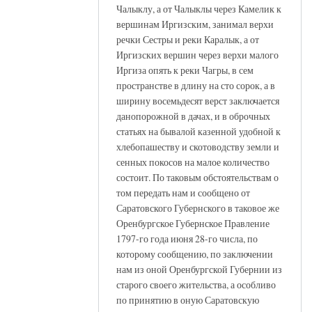
Чалыклу, а от Чалыклы через Камелик к
вершинам Иргизским, занимал верхи
речки Сестры и реки Каралык, а от
Иргизских вершин через верхи малого
Иргиза опять к реки Чагры, в сем
пространстве в длину на сто сорок, а в
ширину восемьдесят верст заключается
данопорожной в дачах, и в оброчных
статьях на бывалой казенной удобной к
хлебопашеству и скотоводству земли и
сенных покосов на малое количество
состоит. По таковым обстоятельствам о
том передать нам и сообщено от
Саратовского Губернского в таковое же
Оренбургское Губернское Правление
1797-го года июня 28-го числа, по
которому сообщению, по заключении
нам из оной Оренбургской Губернии из
старого своего жительства, а особливо
по принятию в оную Саратовскую