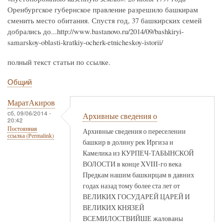
Оренбургское губернское правление разрешило башкирам
сменить место обитания. Спустя год, 37 башкирских семей
добрались до...http://www.bastanovo.ru/2014/09/bashkiryi-
samarskoy-oblasti-kratkiy-ocherk-etnicheskoy-istorii/
полный текст статьи по ссылке.
Общий
МаратАкиров
сб, 09/06/2014 -
Архивные сведения о
20:42
Постоянная
Архивные сведения о переселении
ссылка (Permalink)
башкир в долину рек Иргиза и
Камелика из КУРПЕЧ-ТАБЫНСКОЙ
ВОЛОСТИ в конце XVIII-го века
Предкам нашим башкирцам в давних
годах назад тому более ста лет от
ВЕЛИКИХ ГОСУДАРЕЙ ЦАРЕЙ И
ВЕЛИКИХ КНЯЗЕЙ
ВСЕМИЛОСТВИЙШЕ жалованы