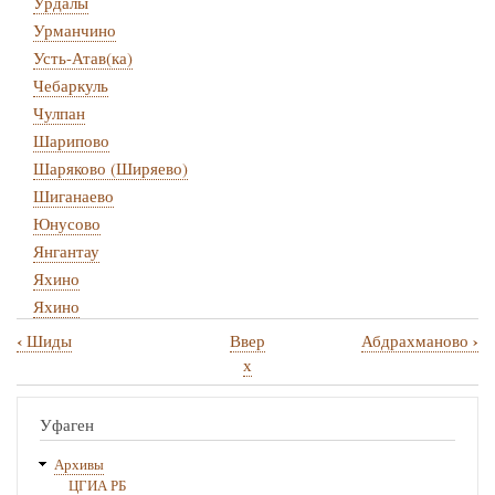
Урдалы
Урманчино
Усть-Атав(ка)
Чебаркуль
Чулпан
Шарипово
Шаряково (Ширяево)
Шиганаево
Юнусово
Янгантау
Яхино
Яхино
‹
›
Шиды
Ввер
Абдрахманово
Перекрёстные
х
ссылки
книги
Уфаген
для
Архивы
Салаватский
ЦГИА РБ