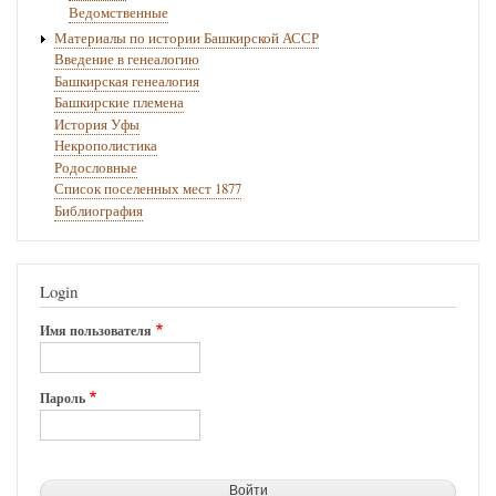
Ведомственные
Материалы по истории Башкирской АССР
Введение в генеалогию
Башкирская генеалогия
Башкирские племена
История Уфы
Некрополистика
Родословные
Список поселенных мест 1877
Библиография
Login
Имя пользователя
Пароль