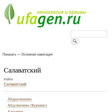
Перейти
к
основному
содержанию
Поиск
Показать — Основная навигация
Основная
навигация
Деревни
Форум
Поиск земляков
Татарские имена
Блоги
Войти
Поддержи Уфаген!
Салаватский
Район
Салаватский
Абдрахманово
Абдулменево (Куркино)
Азналино