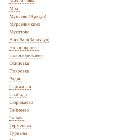
Михайловка
Мрат
Мунаево (Аркаул)
Мурсалимкино
Мусятово
Насибаш(Залихаул)
Новопокровка
Новосюрюкаево
Осиповка
Покровка
Радио
Саргамыш
Свобода
Сюрюкаево
Таймеево
Ташаул
Терменево
Турналы