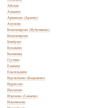
Айская
Алькино
Аркиново (Араево)
Ахуново
Бешевлярово (Яубуляково)
Бешевлярово
Бикбулат
Бунаково
Бычковка
Гусевка
Еланыш
Ельгильдино
Идельбаево (Базраково)
Идрисово
Иксаново
Ильтаево (Сакаево)
Ильчикеево
Ишимбаево