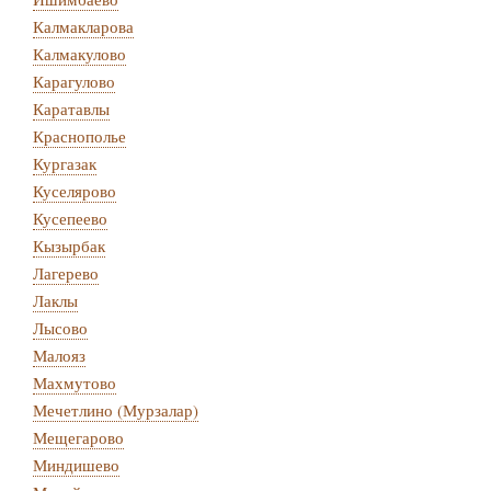
Калмакларова
Калмакулово
Карагулово
Каратавлы
Краснополье
Кургазак
Куселярово
Кусепеево
Кызырбак
Лагерево
Лаклы
Лысово
Малояз
Махмутово
Мечетлино (Мурзалар)
Мещегарово
Миндишево