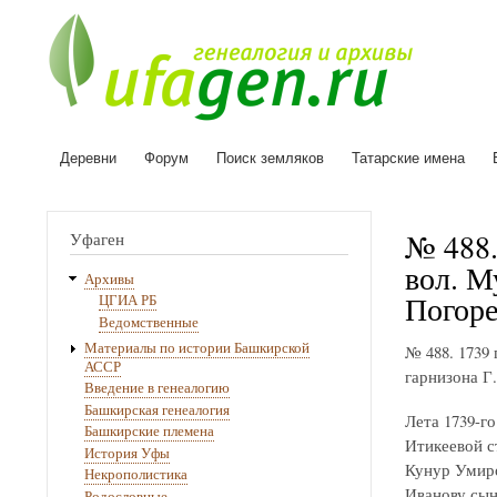
Деревни
Форум
Поиск земляков
Татарские имена
Основная
навигация
№ 488.
Уфаген
вол. М
Архивы
Погоре
ЦГИА РБ
Ведомственные
Материалы по истории Башкирской
№ 488. 1739
АССР
гарнизона Г.
Введение в генеалогию
Башкирская генеалогия
Лета 1739-г
Башкирские племена
Итикеевой с
История Уфы
Кунур Умиро
Некрополистика
Иванову сын
Родословные