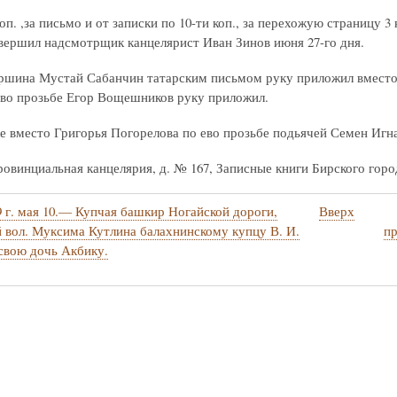
п. ,за письмо и от записки по 10-ти коп., за перехожую страницу 3 к
вершил надсмотрщик канцелярист Иван Зинов июня 27-го дня.
ршина Мустай Сабанчин татарским письмом руку приложил вместо с
ево прозьбе Егор Вощешников руку приложил.
ке вместо Григорья Погорелова по ево прозьбе подьячей Семен Игн
винциальная канцелярия, д. № 167, Записные книги Бирского городка
 г. мая 10.— Купчая башкир Ногайской дороги,
Вверх
стные
 вол. Муксима Кутлина балахнинскому купцу В. И.
пр
свою дочь Акбику.