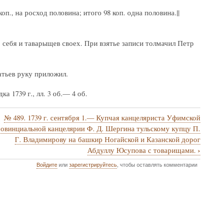
оп., на росход половина; итого 98 коп. одна половина.||
ебя и таварыщев своех. При взятье записи толмачил Петр
атьев руку приложил.
 1739 г., лл. 3 об.— 4 об.
№ 489. 1739 г. сентября 1.— Купчая канцеляриста Уфимской
овинциальной канцелярии Ф. Д. Шергина тульскому купцу П.
Г. Владимирову на башкир Ногайской и Казанской дорог
›
Абдуллу Юсупова с товарищами.
Войдите
или
зарегистрируйтесь
, чтобы оставлять комментарии