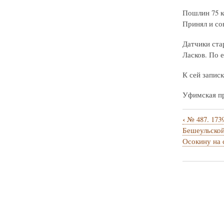
Пошлин 75 ко
Принял и со
Датчики ста
Ласков. По 
К сей запис
Уфимская про
‹
№ 487. 1739
Перекрё
Бешеульской
ссылки
Осокину на 
книги
для
№
488.
1739