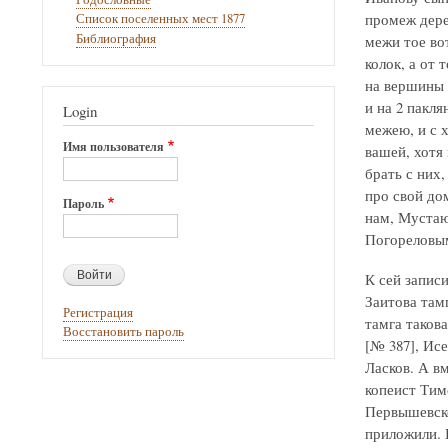
промеж дере
Список поселенных мест 1877
Библиография
межи тое во
колок, а от 
на вершины 
и на 2 пакля
Login
межею, и с 
Имя пользователя
вашей, хотя
брать с них,
про свой до
Пароль
нам, Мустаю 
Погореловым,
К сей запис
Заитова тамг
Регистрация
тамга такова
Восстановить пароль
[№ 387], Исе
Ласков. А в
копеист Тим
Первышевско
приложили. 