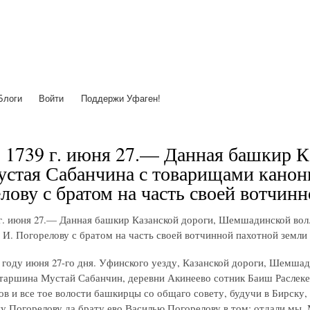
Перейти
к
основному
содержанию
Блоги
Войти
Поддержи Уфаген!
 1739 г. июня 27.— Данная башкир 
устая Сабанчина с товарищами канони
лову с братом на часть своей вотчинн
 г. июня 27.— Данная башкир Казанской дороги, Шемшадинской вол
 И. Погорелову с братом на часть своей вотчинной пахотной земли 
о году июня 27-го дня. Уфинского уезду, Казанской дороги, Шемш
таршина Мустай Сабанчин, деревни Акинеево сотник Баиш Раслекее
в и все тое волости башкирцы со общаго совету, будучи в Бирску,
у Погорелову да брату ево Василью Погорелову в том: отдали мы, 