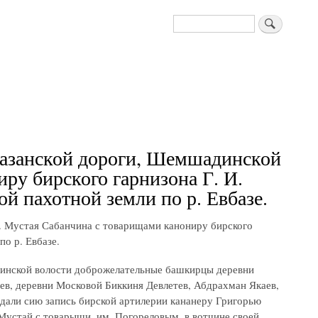
Поиск
Казанской дороги, Шемшадинской
ру бирского гарнизона Г. И.
ой пахотной земли по р. Евбазе.
. Мустая Сабанчина с товарищами канониру бирского
по р. Евбазе.
адинской волости доброжелательные башкирцы деревни
в, деревни Московой Биккиня Девлетев, Абдрахман Якаев,
 дали сию запись бирской артилерии кананеру Григорью
Мустай с товарыщи, им, Погореловым, в вотчине своей