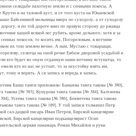
ринои селидьбе пахотную землю и с сенными покосы. А
 Крутю и на таловой куст, и от того куста на Юнаевской
у выше Байсекииой мельницы вверх по суходолу, а от суходолу
 дорогу, и по той дороге вниз по правую сторону до ржавца
вотчине нашей всякой лес рубить, кроме дельного, хотя и за
сенных покосов, то косить им, Погореловым, в вотчине
ником их тою землею вечно. А нам, Мустаю с товарыщи,
 Погорелову, селитца на оной речке Евбазе дворовой усадьбой и
ели кто будет во оную отданную нами вотчину вступатца, то
жели кто из нас не устоит, то за неустойку взять им,
т, тому и верить. А ся запись и впредь в запись.
отник Баиш тамги приложили: Баишева тамга такова [№ 380],
а такова [№ 383], Кунурова тамга такова [№ 384], Балтачева
304], Усеева тамга такова [№ 386], Бекметева тамга такова
ятыкова тамга такова [№ 189]. У той записи толмачил Петр
кой сал-дацкой писарь Иван Петров, Бирской канцелярии
ской, Бирской канцелярии подканцелярист Осип
ангельской церкви панамарь Роман Михайлов и руки