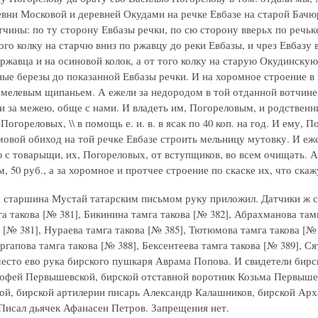
вни Московой и деревней Окудами на речке Евбазе на старой Бачю
тчины: по ту сторону Евбазы речки, по сю сторону вверьх по речьке
того колку на старчю вниз по ржавцу до реки Евбазы, и чрез Евбаз
ржавца и на осиновой колок, а от того колку на старую Окудинскую
ные березы до показанной Евбазы речки. И на хоромное строение в 
хмелевым щипаньем. А ежели за недородом в той отданной вотчине 
 и за межею, обще с нами. И владеть им, Погореловым, и родствен
 Погореловых, \\ в помощь е. и. в. в ясак по 40 коп. на год. И ему,
мовой обиход на той речке Евбазе строить мельницу мутовку. И еж
с товарыщи, их, Погореловых, от вступщиков, во всем очищать. А е
 50 руб., а за хоромное и протчее строение по скаске их, что скажу
и старшина Мустай татарским письмом руку приложил. Датчики ж с
а такова [№ 381], Бикинина тамга такова [№ 382], Абрахманова тамг
 [№ 381], Нураева тамга такова [№ 385], Тютюмова тамга такова [№ 
ргапова тамга такова [№ 388], Бексентеева тамга такова [№ 389], С
место ево рука бирского пушкаря Аврама Попова. И свидетели бирс
офей Первышевской, бирской отставной воротник Козьма Первышев
й, бирской артилерии писарь Александр Калашников, бирской Арх
Писал дьячек Афанасен Петров. Запрещения нет.