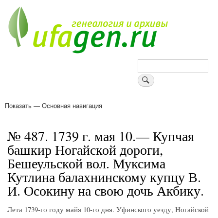
Перейти
к
основному
содержанию
Поиск
Показать — Основная навигация
Основная
навигация
Деревни
Форум
Поиск земляков
Татарские имена
Блоги
Войти
Поддержи Уфаген!
№ 487. 1739 г. мая 10.— Купчая
башкир Ногайской дороги,
Бешеульской вол. Муксима
Кутлина балахнинскому купцу В.
И. Осокину на свою дочь Акбику.
Лета 1739-го году майя 10-го дня. Уфинского уезду, Ногайской