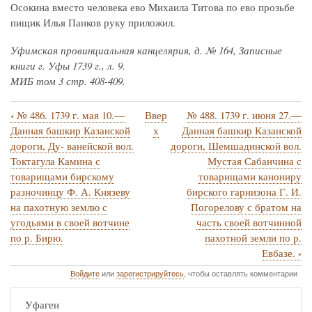
Осокина вместо человека ево Михаила Титова по ево прозьбе
пищик Илья Панков руку приложил.
Уфимская провинциальная канцелярия, д. № 164, Записные
книги г. Уфы 1739 г., л. 9.
МИБ том 3 стр. 408-409.
‹
№ 486. 1739 г. мая 10.—
Ввер
№ 488. 1739 г. июня 27.—
Перекрёстные
Данная башкир Казанской
х
Данная башкир Казанской
ссылки
дороги, Ду- ванейской вол.
дороги, Шемшадинской вол.
Токтагула Камина с
Мустая Сабанчина с
книги
товарищами бирскому
товарищами канониру
для
разночинцу Ф. А. Князеву
бирского гарнизона Г. И.
№
на пахотную землю с
Погорелову с братом на
угодьями в своей вотчине
часть своей вотчинной
487.
по р. Бирю.
пахотной земли по р.
1739
›
Евбазе.
г.
Войдите
или
зарегистрируйтесь
, чтобы оставлять комментарии
мая
Уфаген
10.