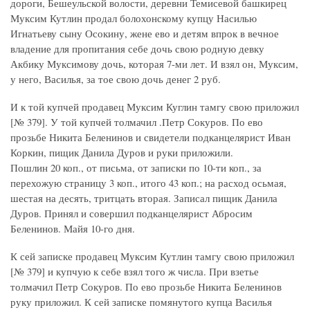
дороги, Бешеульской волости, деревни Темисевой башкирец
Муксим Кутлин продал болохонскому купцу Насилью
Игнатьеву сыну Осокину, жене ево и детям впрок в вечное
владение для пропитания себе дочь свою родную девку
Акбику Муксимову дочь, которая 7-ми лет. И взял он, Муксим,
у него, Василья, за тое свою дочь денег 2 руб.
И к той купчей продавец Муксим Куглин тамгу свою приложил
[№ 379]. У той купчей толмачил .Петр Сокуров. По ево
прозьбе Никита Беленинов и свидетели подканцелярист Иван
Коркин, пищик Данила Дуров и руки приложили.
Пошлин 20 коп., от письма, от записки по 10-ти коп., за
перехожую страницу 3 коп., итого 43 коп.; на расход осьмая,
шестая на десять, тритцать вторая. Записал пищик Данила
Дуров. Принял и совершил подканцелярист Абросим
Беленинов. Майя 10-го дня.
К сей записке продавец Муксим Кутлин тамгу свою приложил
[№ 379] и купчую к себе взял того ж числа. При взетье
толмачил Петр Сокуров. По ево прозьбе Никита Беленинов
руку приложил. К сей записке помянутого купца Василья