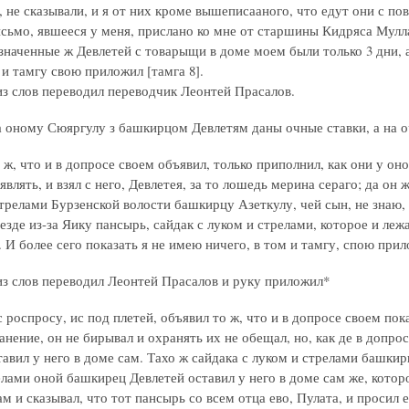
 не сказывали, и я от них кроме вышеписааного, что едут они с пов
исьмо, явшееся у меня, прислано ко мне от старшины Кидряса Мулла
значенные ж Девлетей с товарыщи в доме моем были только 3 дни, а
 и тамгу свою приложил [тамга 8].
з слов переводил переводчик Леонтей Прасалов.
а оному Сюяргулу з башкирцом Девлетям даны очные ставки, а на о
 ж, что и в допросе своем объявил, только приполнил, как они у он
являть, и взял с него, Девлетея, за то лошедь мерина сераго; да он 
трелами Бурзенской волости башкирцу Азеткулу, чей сын, не знаю, п
езде из-за Яику пансырь, сайдак с луком и стрелами, которое и леж
И более сего показать я не имею ничего, в том и тамгу, спою прил
з слов переводил Леонтей Прасалов и руку приложил*
 роспросу, ис под плетей, объявил то ж, что и в допросе своем по
ранение, он не бирывал и охранять их не обещал, но, как де в допро
авил у него в доме сам. Тахо ж сайдака с луком и стрелами башкирц
елами оной башкирец Девлетей оставил у него в доме сам же, которо
ам и сказывал, что тот пансырь со всем отца ево, Пулата, и просил 