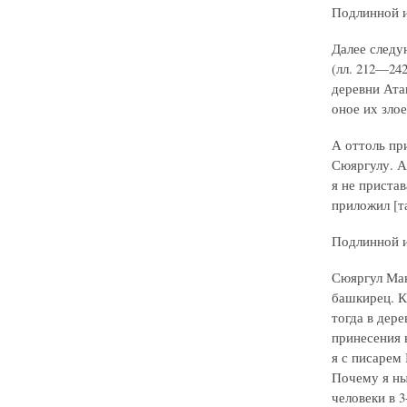
Подлинной и
Далее следу
(лл. 212—24
деревни Ата
оное их злое
А оттоль пр
Сюяргулу. А
я не пристав
приложил [та
Подлинной и
Сюяргул Мак
башкирец. К
тогда в дер
принесения в
я с писарем
Почему я ны
человеки в 