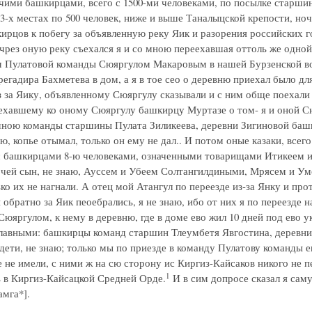
чими башкирцами, всего с 1500-ми человеками, по посылке старшин
в 3-х местах по 500 человек, ниже и выше Таналыцской крепости, н
ирцов к побегу за объявленную реку Яик и разорения российских го
 чрез оную реку съехался я и со мною переехавшая оттоль же од
 Пулатовой команды Сюяргулом Макаровым в нашей Бурзенской воло
регадира Бахметева в дом, а я в тое сео о деревню приехал было дл
з за Яику, объявленному Сюяргулу сказывали и с ним обще поехали
ехавшему ко оному Сюяргулу башкирцу Муртазе о том- я и оной Сюя
ною команды старшины Пулата Зиликеева, деревни Зигиновой башк
аю, копье отымал, только он ему не дал.. И потом оные казаки, всего 
 башкирцами 8-ю человеками, означенными товарищами Итикеем и 
 чей сын, не знаю, Ауссем и Убеем Солтангилдиными, Мрясем и Умер
ко их не нагнали. А отец мой Атангул по переезде из-за Янку и пр
 обратно за Яик пеоебрались, я не знаю, ибо от них я по переезде н
юяргулом, к нему в деревню, где в доме ево жил 10 дней под ево у
главными: башкирцы команд старшин Тлеумбетя Явгостина, деревни
 дети, не знаю; только мы по приезде в команду Пулатову команды 
е не имели, с ними ж на сю сторону ис Киргиз-Кайсаков никого не 
1
ь в Киргиз-Кайсацкой Средней Орде.
И в сим допросе сказал я саму
амга*].