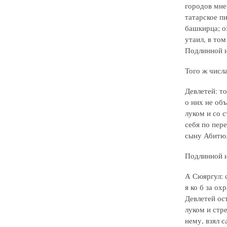
городов мне,
татарское п
башкирца; о
утаил, в том
Подлинной и
Того ж числ
Девлетей: то
о них не объ
луком и со с
себя по пере
сыну Абитю. 
Подлинной и
А Сюяргул: с
я ко б за ох
Девлетей ост
луком и стр
нему, взял с