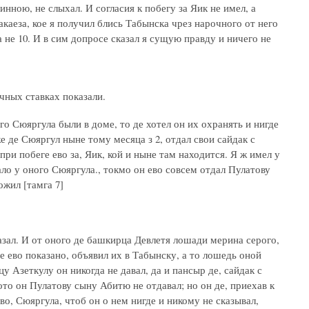
инною, не слыхал. И согласия к побегу за Яик не имел, а
каеза, кое я получил блись Табынска чрез нарочного от него
 не 10. И в сим допросе сказал я сущую правду и ничего не
чных ставках показали.
ого Сюяргула были в доме, то де хотел он их охранять и нигде
же де Сюяргул ныне тому месяца з 2, отдал свои сайдак с
ри побеге ево за, Яик, кой и ныне там находится. Я ж имел у
ало у оного Сюяргула., токмо он ево совсем отдал Пулатову
ожил [тамга 7]
казал. И от оного де башкирца Девлетя лошади мерина серого,
се ево показано, объявил их в Табынску, а то лошедь оной
у Азеткулу он никогда не давал, да и пансыр де, сайдак с
то он Пулатову сыну Абитю не отдавал; но он де, приехав к
ево, Сюяргула, чтоб он о нем нигде и никому не сказывал,