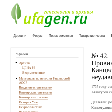
Деревни
Форум
Поиск земляков
Татарские имена
Основная
навигация
№ 42. 
Уфаген
Провин
Архивы
Канцел
ЦГИА РБ
Ведомственные
неудав
Материалы по истории Башкирской
АССР
1755 году с
Введение в генеалогию
Атангулов с
Башкирская генеалогия
Башкирские племена
Девлетей: р
История Уфы
Кинзегуловы
Некрополистика
Родословные