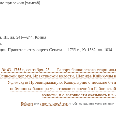
ою приложил [тамга8].
 III, лл. 241—244. Копия .
.
ии Правительствующего Сената —1755 г., № 1582, лл. 1034
№ 43. 1755 г, сентября. 25. — Рапорт башкирского старшины
Осинской дороги, Ирехтинской волости, Шерифа Кийик-улы в
Уфимскую Провинциальную. Канцелярию о посылке 6-ти
пойманных башкира участников волнений в Гайнинской
›
волости, и о готовности оказывать и в
Войдите
или
зарегистрируйтесь
, чтобы оставлять комментарии