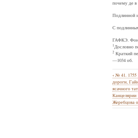
почему де в
Подлинной и
С подлинным
ГАФКЭ. Фонд 
1
Дословно п
2
Краткий пе
—1034 об.
‹
№ 41. 1755
Перекрё
дороги, Гайн
ссылки
ясачного та
Канцелярии 
книги
Жеребцова о
для
№
42.
1755