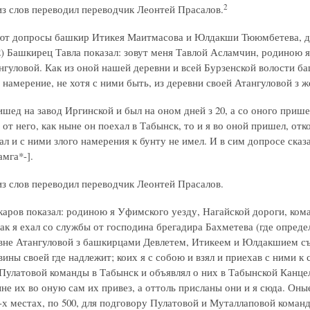
2
з слов переводил переводчик Леонтей Прасалов.
ют допросы башкир Итикея Маитмасова и Юлдакши Тююмбетева, до
2) Башкирец Тавла показал: зовут меня Тавлой Асламчин, родиною я
нгуловой. Как из оной нашей деревни и всей Бурзенской волости баш
 намерение, не хотя с ними быть, из деревни своей Атангуловой з ж
ишед на завод Иргинской и был на оном дней з 20, а со оного приш
 от него, как ныне он поехал в Табынск, то и я во оной пришел, о
ал и с ними злого намерения к бунту не имел. И в сим допросе сказ
мга*-].
з слов переводил переводчик Леонтей Прасалов.
аров показал: родиною я Уфимского уезду, Нагайской дороги, ком
ак я ехал со службы от господина брегадира Бахметева (где опреде
евне Атангуловой з башкирцами Девлетем, Итикеем и Юлдакшием съе
ины своей где надлежит; коих я с собою и взял и приехав с ними к 
 Пулатовой команды в Табынск и объявлял о них в Табынской Канце
не их во оную сам их привез, а оттоль присланы они и я сюда. Оны
3-х местах, по 500, для подговору Пулатовой и Муталлаповой коман