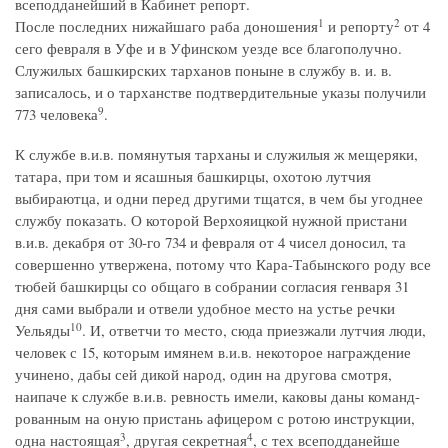
всеподданейший в Кабинет репорт.
1
2
После последних нижайшаго раба доношения
и репорту
от 4
сего февраля в Уфе и в Уфинском уезде все благополучно.
Служилых башкирских тарханов поныне в службу в. и. в.
записалось, и о тарханстве подтвердительные указы получили
9
773 человека
.
К службе в.и.в. помянутыя тарханы и служилыя ж мещеряки,
татара, при том и ясашныя башкирцы, охотою лутчия
выбираютца, и одни перед другими тщатся, в чем бы угоднее
службу показать. О которой Верхояицкой нужной пристани
в.и.в. декабря от 30-го 734 и февраля от 4 чисел доносил, та
совершенно утвержена, потому что Кара-Табынского роду все
тюбей башкирцы со общаго в собрании согласия генваря 31
дня сами выбрали и отвели удобное место на устье речки
10
Уельяды
. И, ответчи то место, сюда приезжали лутчия люди,
человек с 15, которым имянем в.и.в. некоторое награждение
учинено, дабы сей дикой народ, один на другова смотря,
наипаче к службе в.и.в. ревность имели, каковы даны команд-
рованным на оную пристань афицером с ротою инструкции,
3
4
одна настоящая
, другая секретная
, с тех всеподданейше