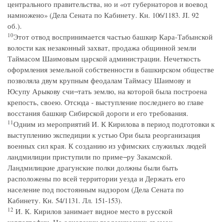
центрального правительства, но и «от губернаторов и воевод
намножено» (Дела Сената по Кабинету. Кн. 106/1183. JI. 92
об.).
10
Этот отвод воспринимается частью башкир Кара-Табынской
волости как незаконный захват, продажа общинной земли
Таймасом Шаимовым царской администрации. Нечеткость
оформления земельной собственности в башкирском обществе
позволяла двум крупным феодалам Таймасу Шаимову и
Юсупу Арыкову счи¬тать землю, на которой была построена
крепость, своею. Отсюда - выступление последнего во главе
восстания башкир Сибирской дороги и его требования.
11
Одним из мероприятий И. К Кирилова в период подготовки к
выступлению экспедиции к устью Ори была реорганизация
военных сил края. К созданию из уфимских служилых людей
ландмилиции приступили по приме¬ру Закамской.
Ландмилицкие драгунские полки должны были быть
расположены по всей территории уезда и Держать его
население под постоянным надзором (Дела Сената по
Кабинету. Кн. 54/1131. Лл. 151-153).
12
И. К. Кирилов занимает видное место в русской