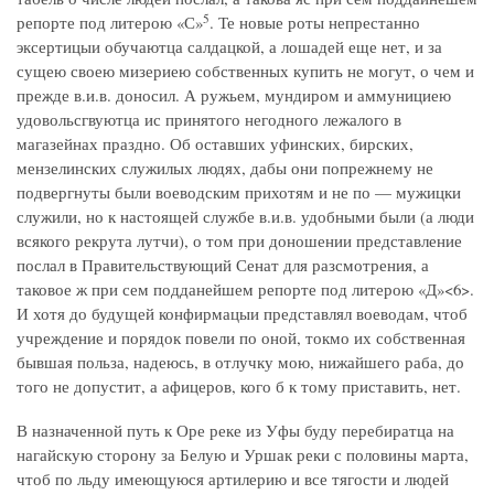
5
репорте под литерою «С»
. Те новые роты непрестанно
эксертицыи обучаютца салдацкой, а лошадей еще нет, и за
сущею своею мизериею собственных купить не могут, о чем и
прежде в.и.в. доносил. А ружьем, мундиром и аммунициею
удовольсгвуютца ис принятого негодного лежалого в
магазейнах праздно. Об оставших уфинских, бирских,
мензелинских служилых людях, дабы они попрежнему не
подвергнуты были воеводским прихотям и не по — мужицки
служили, но к настоящей службе в.и.в. удобными были (а люди
всякого рекрута лутчи), о том при доношении представление
послал в Правительствующий Сенат для разсмотрения, а
таковое ж при сем подданейшем репорте под литерою «Д»<6>.
И хотя до будущей конфирмацыи представлял воеводам, чтоб
учреждение и порядок повели по оной, токмо их собственная
бывшая польза, надеюсь, в отлучку мою, нижайшего раба, до
того не допустит, а афицеров, кого б к тому приставить, нет.
В назначенной путь к Оре реке из Уфы буду перебиратца на
нагайскую сторону за Белую и Уршак реки с половины марта,
чтоб по льду имеющуюся артилерию и все тягости и людей