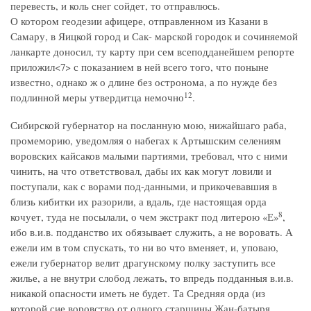
перевесть, и коль снег сойдет, то отправлюсь.
О котором геодезии афицере, отправленном из Казани в
Самару, в Яицкой город и Сак- марской городок и сочиняемой
ланкарте доносил, ту карту при сем всеподданейшем репорте
приложил<7> с показанием в ней всего того, что поныне
известно, однако ж о длине без остронома, а по нужде без
12
подлинной меры утвердитца немочно
.
Сибирской губернатор на посланную мою, нижайшаго раба,
промеморию, уведомляя о набегах к Артышским селениям
воровских кайсаков малыми партиями, требовал, что с ними
чинить, на что ответствовал, дабы их как могут ловили и
поступали, как с ворами под-данными, и прикочевавшия в
близь кибитки их разорили, а вдаль, где настоящая орда
8
кочует, туда не посылали, о чем экстракт под литерою «Е»
,
ибо в.и.в. подданство их обязывает служить, а не воровать. А
ежели им в том спускать, то ни во что вменяет, и, уповаю,
ежели губернатор велит драгунскому полку заступить все
жилье, а не внутри слобод лежать, то впредь подданныя в.и.в.
никакой опасности иметь не будет. Та Средняя орда (из
которой сие воровство от одного старшины Жан-батыря