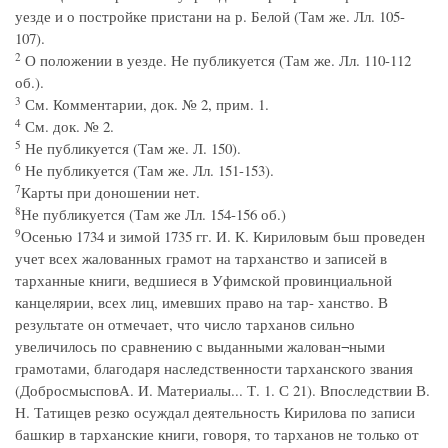
уезде и о постройке пристани на р. Белой (Там же. Лл. 105-
107).
2
О положении в уезде. Не публикуется (Там же. Лл. 110-112
об.).
3
См. Комментарии, док. № 2, прим. 1.
4
См. док. № 2.
5
Не публикуется (Там же. Л. 150).
6
Не публикуется (Там же. Лл. 151-153).
7
Карты при доношении нет.
8
Не публикуется (Там же Лл. 154-156 об.)
9
Осенью 1734 и зимой 1735 гг. И. К. Кириловым бьш проведен
учет всех жалованных грамот на тарханство и записей в
тарханные книги, ведшиеся в Уфимской провинциальной
канцелярии, всех лиц, имевших право на тар- ханство. В
результате он отмечает, что число тарханов сильно
увеличилось по сравнению с выданными жалован¬ными
грамотами, благодаря наследственности тарханского звания
(ДобросмысповА. И. Материалы... Т. 1. С 21). Впоследствии В.
Н. Татищев резко осуждал деятельность Кирилова по записи
башкир в тарханские книги, говоря, то тарханов не только от