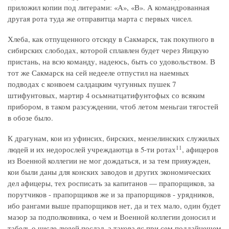
приложил копии под литерами: «А», «В». А командрованная
другая рота туда же отправитца марта с первых чисел.
Хлеба, как отпущенного отсюду в Сакмарск, так покупного в
сибирских слободах, которой сплавлен будет через Яицкую
пристань, на всю команду, надеюсь, быть со удовольством. В
тот же Сакмарск на сей недееле отпустил на наемных
подводах с конвоем салдацким чугунных пушек 7
штифунтовых, мартир 4 осьмнатцатифунтофых со всяким
прибором, в таком разсуждении, чтоб летом меньгаи тягостей
в обозе было.
К драгунам, кои из уфинсих, бирских, мензелинских служилых
11
людей и их недорослей учреждаютца в 5-ти ротах
, афицеров
из Военной коллегии не мог дождаться, и за тем прияужден,
кои были даны для конских заводов и других экономических
дел афицеры, тех росписать за капитанов — прапорщиков, за
порутчиков - прапорщиков же и за прапорщиков - урядников,
ибо рангами выше прапорщиков нет, да и тех мало, один будет
маэор за подполковника, о чем и Военной коллегии доносил и
табель о числе людей послал, а такова яс при сем поддайнешем