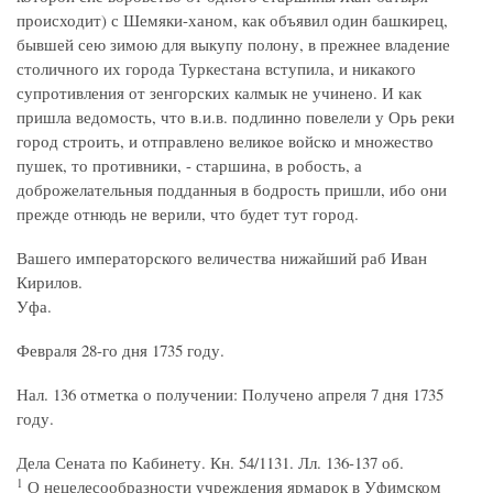
происходит) с Шемяки-ханом, как объявил один башкирец,
бывшей сею зимою для выкупу полону, в прежнее владение
столичного их города Туркестана вступила, и никакого
супротивления от зенгорских калмык не учинено. И как
пришла ведомость, что в.и.в. подлинно повелели у Орь реки
город строить, и отправлено великое войско и множество
пушек, то противники, - старшина, в робость, а
доброжелательныя подданныя в бодрость пришли, ибо они
прежде отнюдь не верили, что будет тут город.
Вашего императорского величества нижайший раб Иван
Кирилов.
Уфа.
Февраля 28-го дня 1735 году.
Нал. 136 отметка о получении: Получено апреля 7 дня 1735
году.
Дела Сената по Кабинету. Кн. 54/1131. Лл. 136-137 об.
1
О нецелесообразности учреждения ярмарок в Уфимском