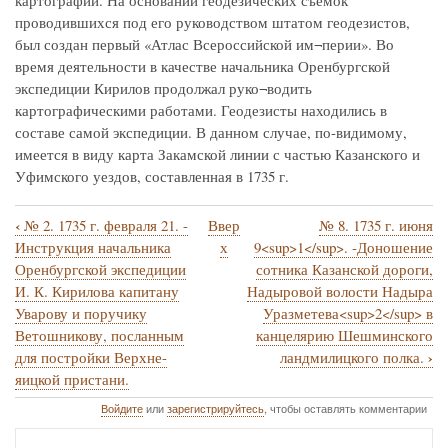
картографии. На основании геодезических съемок
проводившихся под его руководством штатом геодезистов,
был создан первый «Атлас Всероссийской им¬перии». Во
время деятельности в качестве начальника Оренбургской
экспедиции Кирилов продолжал руко¬водить
картографическими работами. Геодезисты находились в
составе самой экспедиции. В данном случае, по-видимому,
имеется в виду карта Закамской линии с частью Казанского и
Уфимского уездов, составленная в 1735 г.
‹
№ 2. 1735 г. февраля 21. -
Ввер
№ 8. 1735 г. июня
Перекрёстные
Инструкция начальника
х
9<sup>1</sup>. -Доношение
ссылки
Оренбургской экспедиции
сотника Казанской дороги,
И. К. Кирилова капитану
Надыровой волости Надыра
книги
Уварову и поручику
Уразметева<sup>2</sup> в
для
Ветошникову, посланным
канцелярию Шешминского
№
›
для постройки Верхне-
ландмилицкого полка.
яицкой пристани.
3.1735
Войдите
или
зарегистрируйтесь
, чтобы оставлять комментарии
г.
февраля