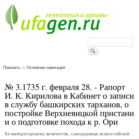
Перейти
к
основному
содержанию
Поиск
Показать — Основная навигация
Основная
навигация
Деревни
Форум
Поиск земляков
Татарские имена
Блоги
Войти
Поддержи Уфаген!
№ 3.1735 г. февраля 28. - Рапорт
И. К. Кирилова в Кабинет о записи
в службу башкирских тарханов, о
постройке Верхнеяицкой пристани
и о подготовке похода к р. Ори
Ея императорскому величеству, самодержице всероссийской