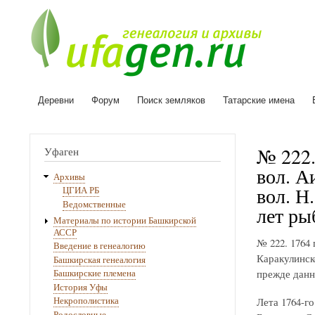
Деревни
Форум
Поиск земляков
Татарские имена
Основная
навигация
№ 222.
Уфаген
вол. А
Архивы
вол. Н
ЦГИА РБ
Ведомственные
лет ры
Материалы по истории Башкирской
АССР
№ 222. 1764
Введение в генеалогию
Каракулинск
Башкирская генеалогия
прежде данн
Башкирские племена
История Уфы
Лета 1764-г
Некрополистика
Родословные