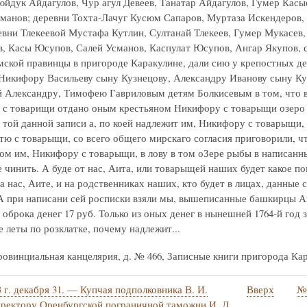
юйдук Айдагулов, Чур агул Девеев, Танатар Айдагулов, Гумер Кас
манов; деревни Тохта-Лачуг Кусюм Сапаров, Муртаза Искендеров,
евни Тлекеевой Мустафа Кутлин, Султанай Тлекеев, Гумер Мукасев
в, Касы Юсупов, Салей Усманов, Каспулат Юсупов, Ангар Якупов, с
ской правинцы в пригороде Каракулине, дали сию у крепостных де
Никифору Васильеву сыну Кузнецову, Александру Иванову сыну Ку
 Александру, Тимофею Гавриловым детям Болкисевым в том, что
с товарищи отдано оным крестьяном Никифору с товарыщи озеро Ло
 той данной записи а, по коей надлежит им, Никифору с товарыщи, 
тю с товарыщи, со всего общего мирскаго согласия приговорили, ч
ом им, Никифору с товарыщи, в лову в том оЗере рыбы в написанны
е чинить. А буде от нас, Аита, или товарыщей наших будет какое п
а нас, Аите, и на родственниках наших, кто будет в лицах, данные
 А при написани сей росписки взяли мы, вышеписанные башкирцы Аи
 оброка денег 17 руб. Только из оных денег в нынешней 1764-й год за
 леты по розклатке, почему надлежит...
овинциальная канцелярия, д. № 466, Записные книги пригорода Карак
 г. декабря 31. — Купчая подполковника В. И.
Вверх
№ 
стные
ректору Оренбургской пограничной таможни И. Л.