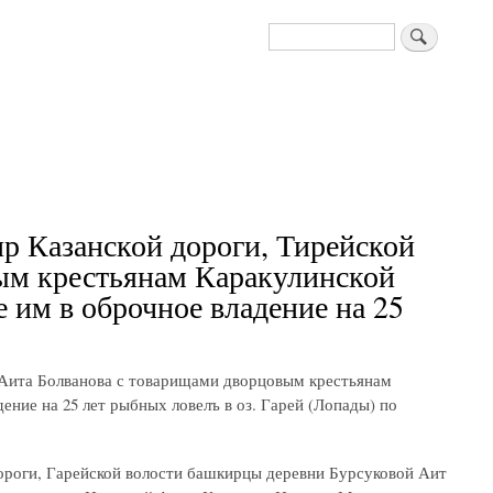
Поиск
ир Казанской дороги, Тирейской
ым крестьянам Каракулинской
е им в оброчное владение на 25
л. Аита Болванова с товарищами дворцовым крестьянам
ение на 25 лет рыбных ловелъ в оз. Гарей (Лопады) по
 дороги, Гарейской волости башкирцы деревни Бурсуковой Аит