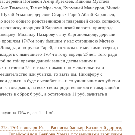
ыев; деревни Ногаевой Амир Кузекеев, Ишкиня Мустаев,
 Аит Тимекеев, Темяс Мра- тов, Курманай Мансуров, Миней
, Шукай Усманов; деревни Старых Гарей Аблай Карашаев,
о всего общего родственников и таварыщей своих согласия,
л росписку дворцовой Каракулинской волости пригорода
знецову, Михаилу Назарову сыну Каргапольцову, деревни
 в прошлом 1747-м году бывшим у нас старшиною Мютею
пады, а по-руски Гарей, с-ыстоком и с мелкими озерки, о
владеть с нынешнего 1764-го году впредь 25 лет. Того ради
тоб по той прежде данной записи детям нашим и
х по взятии 25-ти годах никакого помешательства и
омешательство или убытки, то взять им, Никифору с
 свои деньги, а буде с челобитья—и со учинившимися убытки
т с товарыщи, на всех своих родственников и таварыщей в
честь в оброк 6 руб., а остаточные 11 руб. зачитать в
улина 1764 г., лл. 1—1 об.
223. 1764 г. января 16. — Расписка башкир Казанской дороги,
Гирейской вол. Бекбова Улеева с товарищами дворцовым