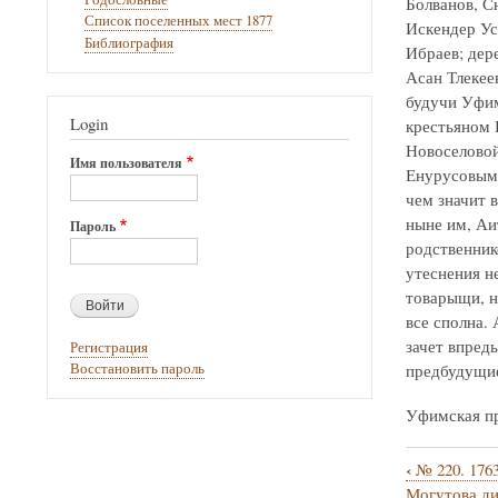
Болванов, С
Список поселенных мест 1877
Искендер Ус
Библиография
Ибраев; дер
Асан Тлекее
будучи Уфим
Login
крестьяном 
Новоселовой
Имя пользователя
Енурусовым 
чем значит в
ныне им, Аи
Пароль
родственник
утеснения н
товарыщи, н
все сполна.
зачет впредь
Регистрация
предбудущие
Восстановить пароль
Уфимская пр
‹
№ 220. 1763
Перекрё
Могутова ди