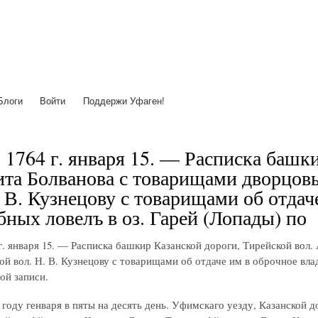
Перейти
к
основному
содержанию
Блоги
Войти
Поддержи Уфаген!
 1764 г. января 15. — Расписка башк
ита Болванова с товарищами дворцов
. В. Кузнецову с товарищами об отдач
бных ловелъ в оз. Гарей (Лопады) по
 г. января 15. — Расписка башкир Казанской дороги, Тирейской во
ой вол. Н. В. Кузнецову с товарищами об отдаче им в оброчное влад
ой записи.
о году генваря в пяты на десять день. Уфимскаго уезду, Казанской