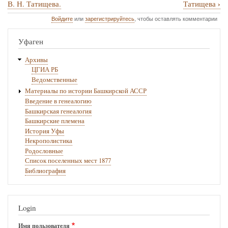
›
В. Н. Татищева.
Татищева
книги
Войдите
или
зарегистрируйтесь
, чтобы оставлять комментарии
для
№
Уфаген
179
Архивы
1736г.
ЦГИА РБ
Ноября
Ведомственные
Материалы по истории Башкирской АССР
7.
Введение в генеалогию
–
Башкирская генеалогия
Башкирские племена
Мнение
История Уфы
А.Ф.
Некрополистика
Родословные
Хрущева
Список поселенных мест 1877
на
Библиография
предложение
В.
Login
Н.
Имя пользователя