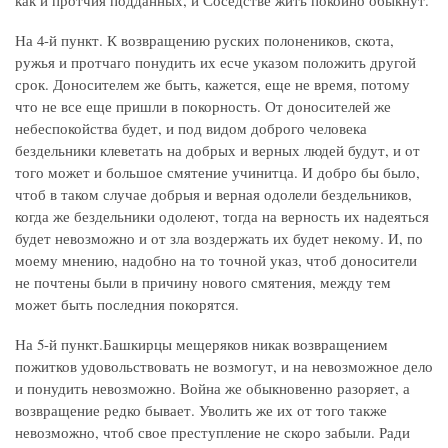
как и протчия подданных, и Соседстве жить покойно обыкнут.
На 4-й пункт. К возвращению руских полонеников, скота,
ружья и протчаго понудить их есче указом положить другой
срок. Доносителем же быть, кажется, еще не время, потому
что не все еще пришли в покорность. От доносителей же
небеспокойства будет, и под видом доброго человека
бездельники клеветать на добрых и верных людей будут, и от
того может и большое смятение учинитца. И добро бы было,
чтоб в таком случае добрыя и верная одолели бездельников,
когда же бездельники одолеют, тогда на верность их надеяться
будет невозможно и от зла воздержать их будет некому. И, по
моему мнению, надобно на то точной указ, чтоб доносители
не почтены были в причину нового смятения, между тем
может быть последния покорятся.
На 5-й пункт.Башкирцы мещеряков никак возвращением
пожитков удовольствовать не возмогут, и на невозможное дело
и понудить невозможно. Война же обыкновенно разоряет, а
возвращение редко бывает. Уволить же их от того также
невозможно, чтоб свое преступление не скоро забыли. Ради