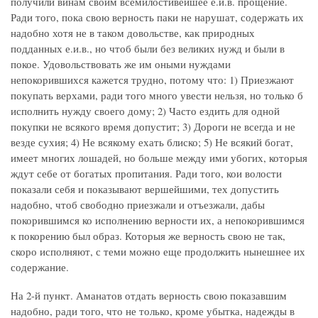
получили винам своим всемилостивейшее е.и.в. прощение.
Ради того, пока свою верность паки не нарушат, содержать их
надобно хотя не в таком довольстве, как природных
подданных е.и.в., но чтоб были без великих нужд и были в
покое. Удовольствовать же им оными нуждами
непокорившихся кажется трудно, потому что: 1) Приезжают
покупать верхами, ради того много увести нельзя, но только б
исполнить нужду своего дому; 2) Часто ездить для одной
покупки не всякого время допустит; 3) Дороги не всегда и не
везде сухия; 4) Не всякому ехать блиско; 5) Не всякий богат,
имеет многих лошадей, но больше между ими убогих, которыя
ждут себе от богатых пропитания. Ради того, кои волости
показали себя и показывают вершейшими, тех допустить
надобно, чтоб свободно приезжали и отъезжали, дабы
покорившимся ко исполнению верности их, а непокорившимся
к покорению был образ. Которыя же верность свою не так,
скоро исполняют, с теми можно еще продолжить нынешнее их
содержание.
На 2-й пункт. Аманатов отдать верность свою показавшим
надобно, ради того, что не только, кроме убытка, надежды в