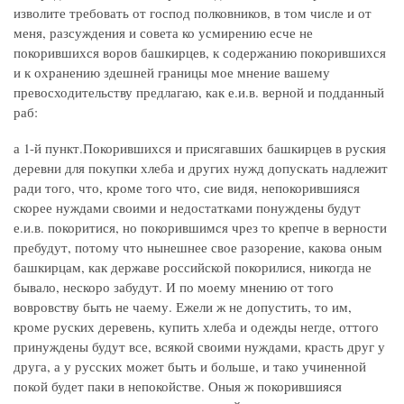
изволите требовать от господ полковников, в том числе и от
меня, разсуждения и совета ко усмирению есче не
покорившихся воров башкирцев, к содержанию покорившихся
и к охранению здешней границы мое мнение вашему
превосходительству предлагаю, как е.и.в. верной и подданный
раб:
а 1-й пункт.Покорившихся и присягавших башкирцев в руския
деревни для покупки хлеба и других нужд допускать надлежит
ради того, что, кроме того что, сие видя, непокорившияся
скорее нуждами своими и недостатками понуждены будут
е.и.в. покоритися, но покорившимся чрез то крепче в верности
пребудут, потому что нынешнее свое разорение, какова оным
башкирцам, как державе российской покорилися, никогда не
бывало, нескоро забудут. И по моему мнению от того
вовровству быть не чаему. Ежели ж не допустить, то им,
кроме руских деревень, купить хлеба и одежды негде, оттого
принуждены будут все, всякой своими нуждами, красть друг у
друга, а у русских может быть и больше, и тако учиненной
покой будет паки в непокойстве. Оныя ж покорившияся