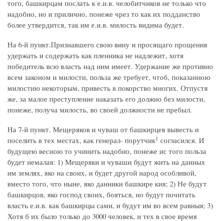
того, башкирцам послать к е.и.в. челобитчиков не только что
надобно, но и прилично, понеже чрез то как их подданство
более утвердится, так им е.и.в. милость видима будет.
На 6-й пункт.Признавшего свою вину и просящаго прощения
удержать и содержать как пленника не надлежит, хотя
победитель всю власть над ним имеет. Удержание же противно
всем законом и милости, польза же требует, чтоб, показанною
милостию некоторым, привесть в покорство многих. Отпустя
же, за малое преступление наказать его должно без милости,
понеже, получа милость, во своей должности не пребыл.
На 7-й пункт. Мещеряков и чуваш от башкирцев вывесть и
1
поселить в тех местах, как генерал- порутчик
согласился. И
будущею весною то учинить надобно, понеже ис того польза
будет немалая: 1) Мещеряки и чуваши будут жить на данных
им землях, яко на своих, и будет другой народ особливой,
вместо того, что ныне, яко данники башкире кия; 2) Не будут
башкирцов, яко господ своих, бояться, но будут почитать
власть е.и.в. как башкирцы сами, и будут им во всем равныя; 3)
Хотя б их было только до 3000 человек, и тех в свое время