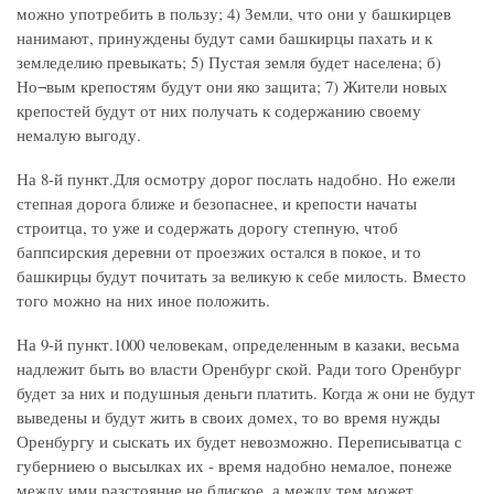
можно употребить в пользу; 4) Земли, что они у башкирцев
нанимают, принуждены будут сами башкирцы пахать и к
земледелию превыкать; 5) Пустая земля будет населена; б)
Но¬вым крепостям будут они яко защита; 7) Жители новых
крепостей будут от них получать к содержанию своему
немалую выгоду.
На 8-й пункт.Для осмотру дорог послать надобно. Но ежели
степная дорога ближе и безопаснее, и крепости начаты
строитца, то уже и содержать дорогу степную, чтоб
баппсирския деревни от проезжих остался в покое, и то
башкирцы будут почитать за великую к себе милость. Вместо
того можно на них иное положить.
На 9-й пункт.1000 человекам, определенным в казаки, весьма
надлежит быть во власти Оренбург ской. Ради того Оренбург
будет за них и подушныя деньги платить. Когда ж они не будут
выведены и будут жить в своих домех, то во время нужды
Оренбургу и сыскать их будет невозможно. Переписыватца с
губерниею о высылках их - время надобно немалое, понеже
между ими разстояние не блиское, а между тем может