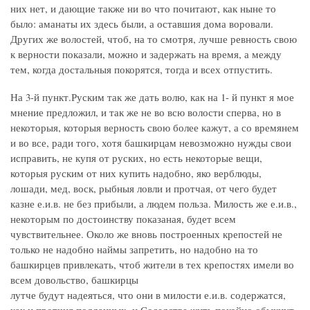
них нет, и дающие также ни во что почитают, как ныне то
было: аманаты их здесь были, а оставшия дома воровали.
Других же волостей, чтоб, на то смотря, лучше ревность свою
к верности показали, можно и задержать на время, а между
тем, когда достальныя покорятся, тогда и всех отпустить.
На 3-й пункт.Руским так же дать волю, как на 1- й пункт я мое
мнение предложил, и так же не во всю волости сперва, но в
некоторыя, которыя верность свою более кажут, а со времянем
и во все, ради того, хотя башкирцам невозможно нужды свои
исправить, не купя от руских, но есть некоторые вещи,
которыя руским от них купить надобно, яко верблюды,
лошади, мед, воск, рыбныя ловли и протчая, от чего будет
казне е.и.в. не без прибыли, а людем польза. Милость же е.и.в.,
некоторым по достоинству показаная, будет всем
чувствительнее. Около же вновь построенных крепостей не
только не надобно наймы запретить, но надобно на то
башкирцев привлекать, чтоб жители в тех крепостях имели во
всем довольство, башкирцы
лутче будут надеяться, что они в милости е.и.в. содержатся,