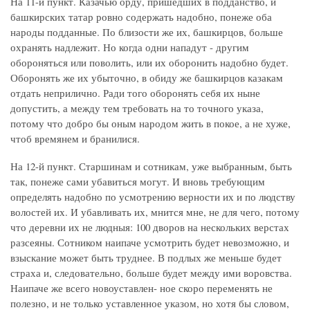
На 11-й пункт. Казачью орду, пришедших в подданство, и
башкирских татар ровно содержать надобно, понеже оба
народы подданные. По близости же их, башкирцов, больше
охранять надлежит. Но когда одни нападут - другим
обороняться или поволить, или их оборонить надобно будет.
Оборонять же их убыточно, в обиду же башкирцов казакам
отдать неприлично. Ради того оборонять себя их ныне
допустить, а между тем требовать на то точного указа,
потому что добро бы оным народом жить в покое, а не хуже,
чтоб времянем и бранилися.
На 12-й пункт. Старшинам и сотникам, уже выбранным, быть
так, понеже сами убавиться могут. И вновь требующим
определять надобно по усмотрению верности их и по людству
волостей их. И убавливать их, мнится мне, не для чего, потому
что деревни их не людныя: 100 дворов на нескольких верстах
разсеяны. Сотником наипаче усмотрить будет невозможно, и
взыскание может быть труднее. В подлых же меньше будет
страха и, следовательно, больше будет между ими воровства.
Наипаче же всего новоуставлен- ное скоро переменять не
полезно, и не только уставленное указом, но хотя бы словом,