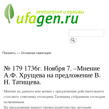
Перейти
к
основному
содержанию
Поиск
Показать — Основная навигация
Основная
навигация
Деревни
Форум
Поиск земляков
Татарские имена
Блоги
Войти
Поддержи Уфаген!
№ 179 1736г. Ноября 7. –Мнение
А.Ф. Хрущева на предложение В.
Н. Татищева.
Мнение на данную мне копию с предложения действительного
статского советника господина Татищева собранным господам
полковникам.
На предложение вашего превосходительства, которым