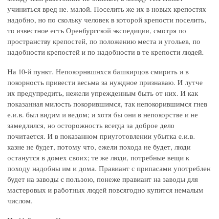
учиниться вред не. малой. Поселить же их в новых крепостях
надобно, но по скольку человек в которой крепости поселить,
то известное есть Оренбургской экспедиции, смотря по
пространству крепостей, по положению места и угольев, по
надобности крепостей и по надобности в те крепости людей.
На 10-й пункт. Непокорнвшнхся башкирцов смирить и в
покорность привести весьма за нуждное признаваю. И лутче
их предупредить, нежели упрежденным быть от них. И как
показанная милость покорившимся, так непокорившимся гнев
е.и.в. был видим и ведом; и хотя бы они в непокорстве и не
замедлился, но осторожность всегда за доброе дело
почитается. И в показанном приуготовлении убытка е.и.в.
казне не будет, потому что, ежели похода не будет, люди
останутся в домех своих; те же люди, потребные вещи к
походу надобны им и дома. Правиант с припасами употреблен
будет на заводы с пользою, понеже правиант на заводы для
мастеровых и работных людей повсягодно купится немалым
числом.