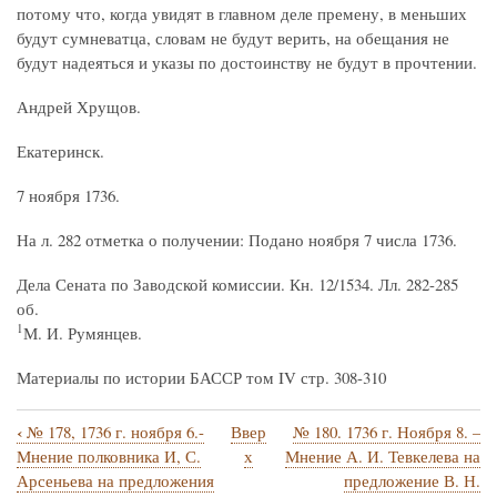
потому что, когда увидят в главном деле премену, в меньших
будут сумневатца, словам не будут верить, на обещания не
будут надеяться и указы по достоинству не будут в прочтении.
Андрей Хрущов.
Екатеринск.
7 ноября 1736.
На л. 282 отметка о получении: Подано ноября 7 числа 1736.
Дела Сената по Заводской комиссии. Кн. 12/1534. Лл. 282-285
об.
1
М. И. Румянцев.
Материалы по истории БАССР том IV стр. 308-310
‹
№ 178, 1736 г. ноября 6.-
Ввер
№ 180. 1736 г. Ноября 8. –
Перекрёстные
Мнение полковника И, С.
х
Мнение А. И. Тевкелева на
ссылки
Арсеньева на предложения
предложение В. Н.