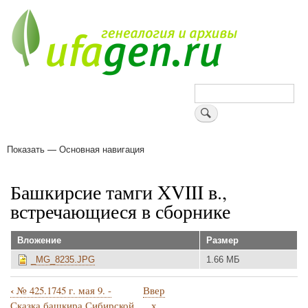
Перейти
к
основному
содержанию
Поиск
Показать — Основная навигация
Основная
навигация
Деревни
Форум
Поиск земляков
Татарские имена
Блоги
Войти
Поддержи Уфаген!
Башкирсие тамги XVIII в.,
встречающиеся в сборнике
Вложение
Размер
_MG_8235.JPG
1.66 МБ
‹
№ 425.1745 г. мая 9. -
Ввер
Перекрёстные
Сказка башкира Сибирской
х