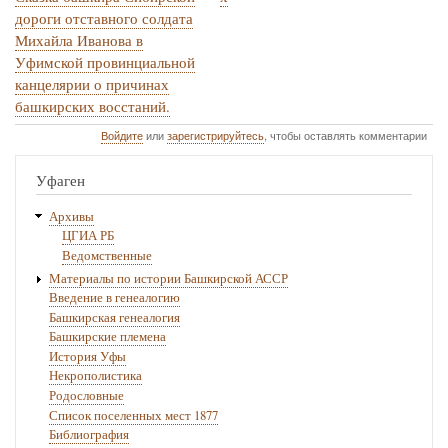
ссылки
дороги отставного солдата
Михайла Иванова в
книги
Уфимской провинциальной
для
канцелярии о причинах
Башкирсие
башкирских восстаний.
тамги
Войдите
или
зарегистрируйтесь
, чтобы оставлять комментарии
XVIII
Уфаген
в.,
встречающиеся
Архивы
ЦГИА РБ
в
Ведомственные
сборнике
Материалы по истории Башкирской АССР
Введение в генеалогию
Башкирская генеалогия
Башкирские племена
История Уфы
Некрополистика
Родословные
Список поселенных мест 1877
Библиография