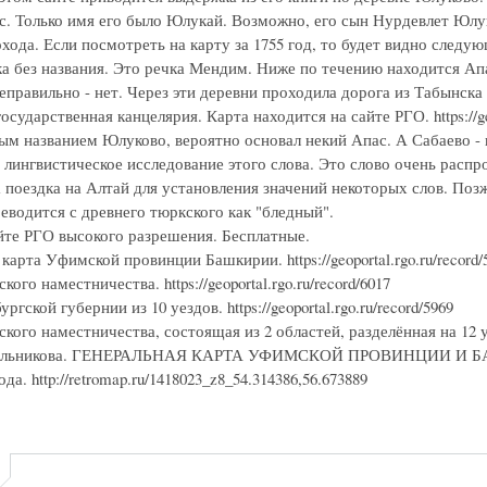
с. Только имя его было Юлукай. Возможно, его сын Нурдевлет Юлу
хода. Если посмотреть на карту за 1755 год, то будет видно следу
ка без названия. Это речка Мендим. Ниже по течению находится Ап
еправильно - нет. Через эти деревни проходила дорога из Табынска
осударственная канцелярия. Карта находится на сайте РГО. https://ge
ым названием Юлуково, вероятно основал некий Апас. А Сабаево -
 лингвистическое исследование этого слова. Это слово очень расп
 поездка на Алтай для установления значений некоторых слов. Поз
еводится с древнего тюркского как "бледный".
йте РГО высокого разрешения. Бесплатные.
карта Уфимской провинции Башкирии. https://geoportal.rgo.ru/record/
ого наместничества. https://geoportal.rgo.ru/record/6017
гской губернии из 10 уездов. https://geoportal.rgo.ru/record/5969
ого наместничества, состоящая из 2 областей, разделённая на 12 уездо
ильникова. ГЕНЕРАЛЬНАЯ КАРТА УФИМСКОЙ ПРОВИНЦИИ И БАШКИРИ
да. http://retromap.ru/1418023_z8_54.314386,56.673889