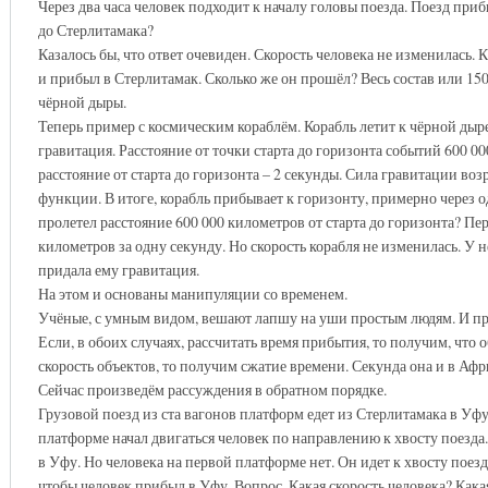
Через два часа человек подходит к началу головы поезда. Поезд приб
до Стерлитамака?
Казалось бы, что ответ очевиден. Скорость человека не изменилась. 
и прибыл в Стерлитамак. Сколько же он прошёл? Весь состав или 15
чёрной дыры.
Теперь пример с космическим кораблём. Корабль летит к чёрной дыре 
гравитация. Расстояние от точки старта до горизонта событий 600 000
расстояние от старта до горизонта – 2 секунды. Сила гравитации во
функции. В итоге, корабль прибывает к горизонту, примерно через од
пролетел расстояние 600 000 километров от старта до горизонта? Перв
километров за одну секунду. Но скорость корабля не изменилась. У н
придала ему гравитация.
На этом и основаны манипуляции со временем.
Учёные, с умным видом, вешают лапшу на уши простым людям. И пр
Если, в обоих случаях, рассчитать время прибытия, то получим, что 
скорость объектов, то получим сжатие времени. Секунда она и в Афр
Сейчас произведём рассуждения в обратном порядке.
Грузовой поезд из ста вагонов платформ едет из Стерлитамака в Уфу.
платформе начал двигаться человек по направлению к хвосту поезда.
в Уфу. Но человека на первой платформе нет. Он идет к хвосту поезд
чтобы человек прибыл в Уфу. Вопрос. Какая скорость человека? Кака