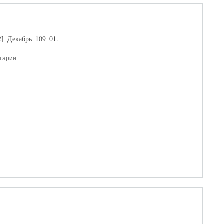
]_Декабрь_109_01.
нтарии