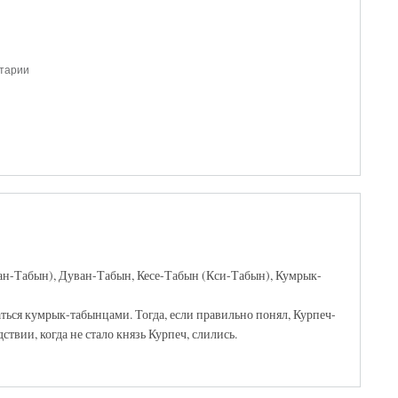
нтарии
ан-Табын), Дуван-Табын, Кесе-Табын (Кси-Табын), Кумрык-
аться кумрык-табынцами. Тогда, если правильно понял, Курпеч-
вии, когда не стало князь Курпеч, слились.