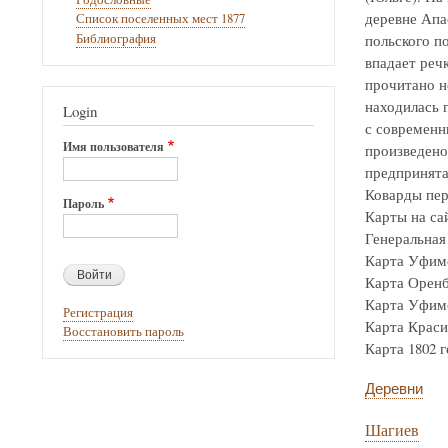
деревне Апа
Список поселенных мест 1877
Библиография
польского по
впадает реч
прочитано н
находилась г
Login
с современн
Имя пользователя
произведено
предпринята
Коварды пер
Пароль
Карты на са
Генеральная 
Карта Уфимск
Карта Оренбур
Карта Уфимск
Регистрация
Карта Крас
Восстановить пароль
Карта 1802 го
Деревни
Шагиев