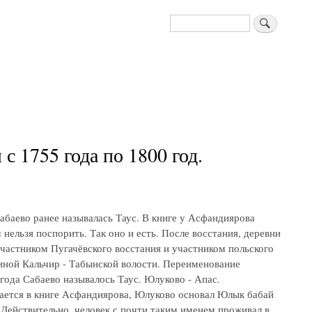
Поиск
 1755 года по 1800 год.
абаево ранее называлась Таус. В книге у Асфандиярова
нельзя поспорить. Так оно и есть. После восстания, деревни
частником Пугачёвского восстания и участником польского
иной Кальчир - Табынской волости. Переименование
 года Сабаево называлось Таус. Юлуково - Апас.
ается в книге Асфандиярова, Юлуково основал Юлык бабай
 Действительно, человек с почти таким именем проживал в