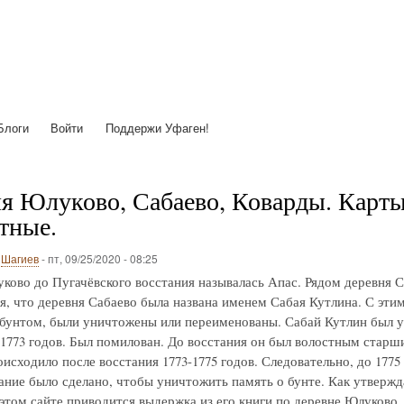
Перейти
к
основному
содержанию
Блоги
Войти
Поддержи Уфаген!
я Юлуково, Сабаево, Коварды. Карты с
тные.
о
Шагиев
-
пт, 09/25/2020 - 08:25
ково до Пугачёвского восстания называлась Апас. Рядом деревня С
я, что деревня Сабаево была названа именем Сабая Кутлина. С этим 
 бунтом, были уничтожены или переименованы. Сабай Кутлин был у
-1773 годов. Был помилован. До восстания он был волостным старш
исходило после восстания 1773-1775 годов. Следовательно, до 1775
ние было сделано, чтобы уничтожить память о бунте. Как утвержд
 этом сайте приводится выдержка из его книги по деревне Юлуково.