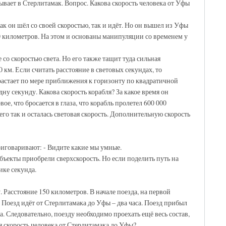
ывает в Стерлитамак. Вопрос. Какова скорость человека от Уфы
Как он шёл со своей скоростью, так и идёт. Но он вышел из Уфы
0 километров. На этом и основаны манипуляции со временем у
со скоростью света. Но его также тащит туда сильная
 км. Если считать расстояние в световых секундах, то
зрастает по мере приближения к горизонту по квадратичной
ну секунду. Какова скорость корабля? За какое время он
ое, что бросается в глаза, что корабль пролетел 600 000
его так и осталась световая скорость. Дополнительную скорость
иговаривают: - Видите какие мы умные.
объекты приобрели сверхскорость. Но если поделить путь на
ике секунда.
 Расстояние 150 километров. В начале поезда, на первой
 Поезд идёт от Стерлитамака до Уфы – два часа. Поезд прибыл
а. Следовательно, поезду необходимо проехать ещё весь состав,
я скорость человека от Стерлитамака до Уфы?