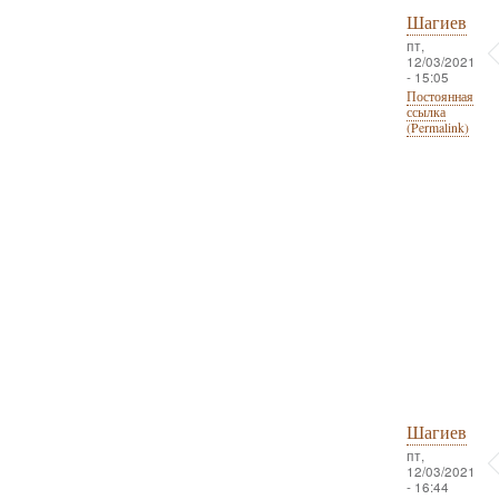
Шагиев
пт,
12/03/2021
- 15:05
Постоянная
ссылка
(Permalink)
Шагиев
пт,
12/03/2021
- 16:44