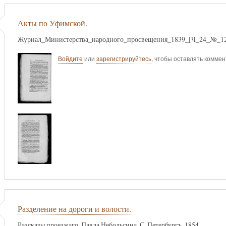
Акты по Уфимской.
Журнал_Министерства_народного_просвещения_1839_[Ч_24_№_12
Войдите
или
зарегистрируйтесь
, чтобы оставлять комме
Разделение на дороги и волости.
Разсказы проезжаго. Павла Небольсина. С. Петербургъ. 1854.