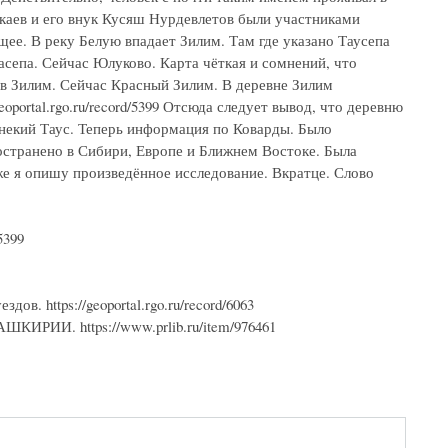
каев и его внук Кусяш Нурдевлетов были участниками
ющее. В реку Белую впадает Зилим. Там где указано Таусепа
асепа. Сейчас Юлуково. Карта чёткая и сомнений, что
 в Зилим. Сейчас Красный Зилим. В деревне Зилим
oportal.rgo.ru/record/5399 Отсюда следует вывод, что деревню
 некий Таус. Теперь информация по Коварды. Было
ространено в Сибири, Европе и Ближнем Востоке. Была
же я опишу произведённое исследование. Вкратце. Слово
5399
в. https://geoportal.rgo.ru/record/6063
И. https://www.prlib.ru/item/976461