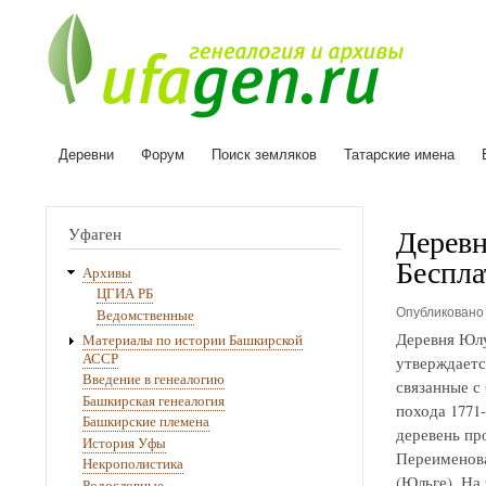
Деревни
Форум
Поиск земляков
Татарские имена
Основная
навигация
Деревн
Уфаген
Беспла
Архивы
ЦГИА РБ
Опубликован
Ведомственные
Деревня Юлу
Материалы по истории Башкирской
АССР
утверждаетс
Введение в генеалогию
связанные с
Башкирская генеалогия
похода 1771
Башкирские племена
деревень про
История Уфы
Переименова
Некрополистика
(Юльге). На
Родословные