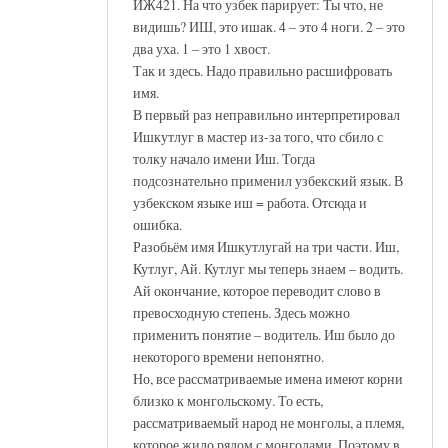
ИЖ421. На что узбек парирует: Ты что, не
видишь? ИШ, это ишак. 4 – это 4 ноги. 2 – это
два уха. 1 – это 1 хвост.
Так и здесь. Надо правильно расшифровать
имя.
В первый раз неправильно интерпретировал
Ишкутлуг в мастер из-за того, что сбило с
толку начало имени Иш. Тогда
подсознательно применил узбекский язык. В
узбекском языке иш = работа. Отсюда и
ошибка.
Разобьём имя Ишкутлугай на три части. Иш,
Кутлуг, Ай. Кутлуг мы теперь знаем – водить.
Ай окончание, которое переводит слово в
превосходную степень. Здесь можно
применить понятие – водитель. Иш было до
некоторого времени непонятно.
Но, все рассматриваемые имена имеют корни
близко к монгольскому. То есть,
рассматриваемый народ не монголы, а племя,
которое жило рядом с монголами. Поэтому в