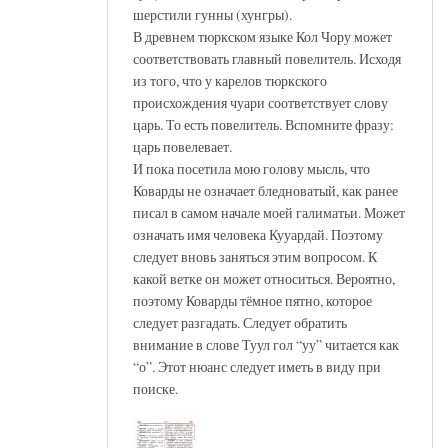
шерстили гунны (хунгры).
В древнем тюркском языке Кол Чору может
соответствовать главный повелитель. Исходя
из того, что у карелов тюркского
происхождения чуари соответствует слову
царь. То есть повелитель. Вспомните фразу:
царь повелевает.
И пока посетила мою голову мысль, что
Коварды не означает бледноватый, как ранее
писал в самом начале моей галиматьи. Может
означать имя человека Кууардай. Поэтому
следует вновь заняться этим вопросом. К
какой ветке он может относиться. Вероятно,
поэтому Коварды тёмное пятно, которое
следует разгадать. Следует обратить
внимание в слове Туул гол “уу” читается как
“о”. Этот нюанс следует иметь в виду при
поиске.