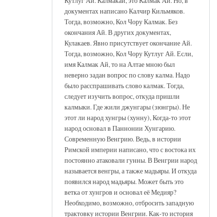
Кутлуг Ай. Калмакай, это Калмак Ай. Но, в
документах написано Калчир Кильмяков.
Тогда, возможно, Кол Чору Калмак. Без
окончания Ай. В других документах,
Кулакаев. Явно присутствует окончание Ай.
Тогда, возможно, Кол Чору Кутлуг Ай. Если,
имя Калмак Ай, то на Алтае мною был
неверно задан вопрос по слову калма. Надо
было расспрашивать слово калмак. Тогда,
следует изучить вопрос, откуда пришли
калмыки. Где жили джунгары (зюнгры). Не
этот ли народ хунгры (хунну), Когда-то этот
народ основал в Паннонии Хунгарию.
Современную Венгрию. Ведь, в истории
Римской империи написано, что с востока их
постоянно атаковали гунны. В Венгрии народ
называется венгры, а также мадьяры. И откуда
появился народ мадьяры. Может быть это
ветка от хунгров и основал её Медияр?
Необходимо, возможно, отбросить западную
трактовку истории Венгрии. Как-то история