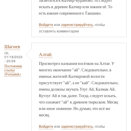
засветился в Калчир-Бураново, то следует
искать в деревне Калчир или южнее её. То
есть южнее современного Таишево.
Войдите
или
зарегистрируйтесь
, чтобы
оставлять комментарии
Шагиев
ср,
Алтай.
01/18/2023
- 20:59
Просмотрел названия посёлков на Алтае. У
Постоянная
многих окончание "ай". Следовательно, в
ссылка
(Permalink)
именах жителей Калчировой волости
присутствует "ай", а не "кай". Следовательно,
имена должны звучать Улуг Ай, Калмак Ай,
Кутлуг Ай и так далее. Тогда, следует искать,
что означает "ай" в древнем тюркском. Месяц
или иное значение. Но думаю, что всё же
месяц.
Войдите
или
зарегистрируйтесь
, чтобы