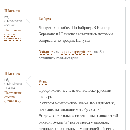
Шагиев
пт,
Байряс.
01/20/2023
- 23:50
Допустил ошибку. По Байрясу. В Калчир
Постоянная
Бураново и Юлуково засветились потомки
ссылка
(Permalink)
Байряса, а не предки. Напутал.
Войдите
или
зарегистрируйтесь
, чтобы
оставлять комментарии
Шагиев
сб,
Кол.
01/21/2023
- 04:04
Продолжаем изучать монгольско-русский
Постоянная
словарь.
ссылка
(Permalink)
В старом монгольском языке, по-видимому,
нет слов, начинающихся с буквы “к”.
Встречаются только современные слова с этой
буквой. Буква “к” встречается у народов,
которые живут рядом с Монголией. То есть,