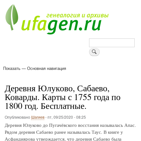
Перейти
к
основному
содержанию
Поиск
Показать — Основная навигация
Основная
навигация
Деревни
Форум
Поиск земляков
Татарские имена
Блоги
Войти
Поддержи Уфаген!
Деревня Юлуково, Сабаево,
Коварды. Карты с 1755 года по
1800 год. Бесплатные.
Опубликовано
Шагиев
-
пт, 09/25/2020 - 08:25
Деревня Юлуково до Пугачёвского восстания называлась Апас.
Рядом деревня Сабаево ранее называлась Таус. В книге у
Асфандиярова утверждается, что деревня Сабаево была