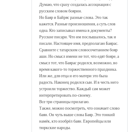
Думаю, что сразу создалась ассоциация с
русским словом боярин.
Но Баяр и Байряс разные слова. Это так
кажется. Разные произношения, а суть слов
одна. Кто записывал имена в документы?
Русские писари. Что им послышалось, так и
писали. Настоящее имя, предполагаю Баярас.
Сравните с татарским словосочетанием бояр
аши. Но смысл имени не тот, что едят бояре, а
смысл тот, что Баярас родился, возможно, во
время какого-то торжественного праздника.
Или же, для отца и его матери это была
радость. Наконец родился сын. И в честь него
устроили торжество. Каждый сам может
интерпретировать по-своему.
Все три страницы прилагаю.
Также, можно посмотреть, что означает слово
баян. Он чуть выше слова Баяр. Это тонкий
намёк, кто изобрёл баян. Европейцы или
тюркские народы.