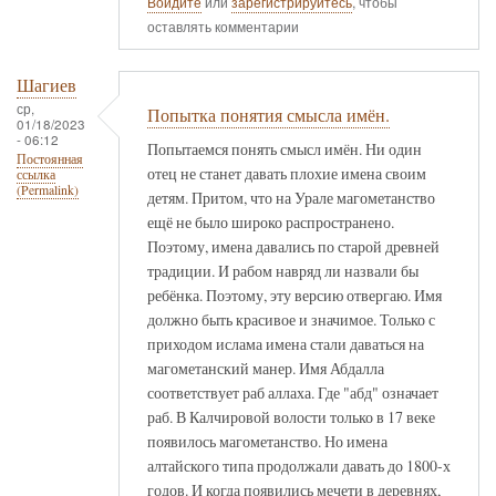
Войдите
или
зарегистрируйтесь
, чтобы
оставлять комментарии
Шагиев
ср,
Попытка понятия смысла имён.
01/18/2023
- 06:12
Попытаемся понять смысл имён. Ни один
Постоянная
отец не станет давать плохие имена своим
ссылка
(Permalink)
детям. Притом, что на Урале магометанство
ещё не было широко распространено.
Поэтому, имена давались по старой древней
традиции. И рабом навряд ли назвали бы
ребёнка. Поэтому, эту версию отвергаю. Имя
должно быть красивое и значимое. Только с
приходом ислама имена стали даваться на
магометанский манер. Имя Абдалла
соответствует раб аллаха. Где "абд" означает
раб. В Калчировой волости только в 17 веке
появилось магометанство. Но имена
алтайского типа продолжали давать до 1800-х
годов. И когда появились мечети в деревнях,