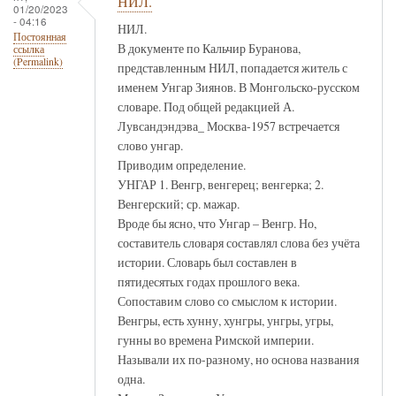
НИЛ.
01/20/2023
- 04:16
НИЛ.
Постоянная
В документе по Кальчир Буранова,
ссылка
(Permalink)
представленным НИЛ, попадается житель с
именем Унгар Зиянов. В Монгольско-русском
словаре. Под общей редакцией А.
Лувсандэндэва_ Москва-1957 встречается
слово унгар.
Приводим определение.
УНГАР 1. Венгр, венгерец; венгерка; 2.
Венгерский; ср. мажар.
Вроде бы ясно, что Унгар – Венгр. Но,
составитель словаря составлял слова без учёта
истории. Словарь был составлен в
пятидесятых годах прошлого века.
Сопоставим слово со смыслом к истории.
Венгры, есть хунну, хунгры, унгры, угры,
гунны во времена Римской империи.
Называли их по-разному, но основа названия
одна.