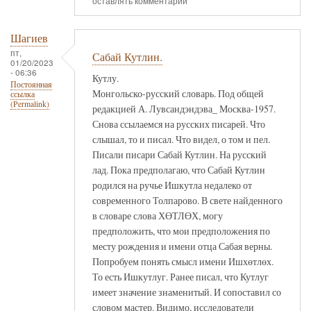
оставлять комментарии
Шагиев
пт,
Сабай Кутлин.
01/20/2023
- 06:36
Кутлу.
Постоянная
Монгольско-русский словарь. Под общей
ссылка
(Permalink)
редакцией А. Лувсандэндэва_ Москва-1957.
Снова ссылаемся на русских писарей. Что
слышал, то и писал. Что видел, о том и пел.
Писали писари Сабай Кутлин. На русский
лад. Пока предполагаю, что Сабай Кутлин
родился на ручье Ишкутла недалеко от
современного Толпарово. В свете найденного
в словаре слова ХӨТЛӨХ, могу
предположить, что мои предположения по
месту рождения и имени отца Сабая верны.
Попробуем понять смысл имени Ишхөтлөх.
То есть Ишкутлуг. Ранее писал, что Кутлуг
имеет значение знаменитый. И сопоставил со
словом мастер. Видимо, исследователи