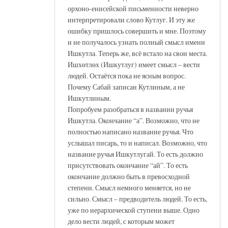
орхоно-енисейской письменности неверно
интерпретировали слово Кутлуг. И эту же
ошибку пришлось совершить и мне. Поэтому
и не получалось узнать полный смысл имени
Ишкутла. Теперь же, всё встало на свои места.
Ишхөтлөх (Ишкутлуг) имеет смысл – вести
людей. Остаётся пока не ясным вопрос.
Почему Сабай записан Кутлиным, а не
Ишкутлиным.
Попробуем разобраться в названии ручья
Ишкутла. Окончание “а”. Возможно, что не
полностью написано название ручья. Что
услышал писарь, то и написал. Возможно, что
название ручья Ишкутлугай. То есть должно
присутствовать окончание “ай”. То есть
окончание должно быть в превосходной
степени. Смысл немного меняется, но не
сильно. Смысл – предводитель людей. То есть,
уже по иерархической ступени выше. Одно
дело вести людей, с которым может