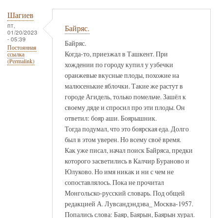
Шагиев
пт,
Байряс.
01/20/2023
- 05:39
Байряс.
Постоянная
Когда-то, приезжал в Ташкент. При
ссылка
(Permalink)
хождении по городу купил у узбечки
оранжевые вкусные плоды, похожие на
малюсенькие яблочки. Такие же растут в
городе Агидель, только помельче. Зашёл к
своему дяде и спросил про эти плоды. Он
ответил: бояр аши. Боярышник.
Тогда подумал, что это боярская еда. Долго
был в этом уверен. Но всему своё время.
Как уже писал, начал поиск Байряса, предки
которого засветились в Калчир Бураново и
Юлуково. Но имя никак и ни с чем не
сопоставлялось. Пока не прочитал
Монгольско-русский словарь. Под общей
редакцией А. Лувсандэндэва_ Москва-1957.
Попались слова: Баяр, Баярын, Баярын хурал.