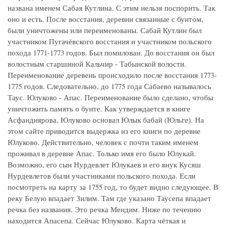
названа именем Сабая Кутлина. С этим нельзя поспорить. Так
оно и есть. После восстания, деревни связанные с бунтом,
были уничтожены или переименованы. Сабай Кутлин был
участником Пугачёвского восстания и участником польского
похода 1771-1773 годов. Был помилован. До восстания он был
волостным старшиной Кальчир - Табынской волости.
Переименование деревень происходило после восстания 1773-
1775 годов. Следовательно, до 1775 года Сабаево называлось
Таус. Юлуково - Апас. Переименование было сделано, чтобы
уничтожить память о бунте. Как утверждается в книге
Асфандиярова, Юлуково основал Юлык бабай (Юльге). На
этом сайте приводится выдержка из его книги по деревне
Юлуково. Действительно, человек с почти таким именем
проживал в деревне Апас. Только имя его было Юлукай.
Возможно, его сын Нурдевлет Юлукаев и его внук Кусяш
Нурдевлетов были участниками польского похода. Если
посмотреть на карту за 1755 год, то будет видно следующее. В
реку Белую впадает Зилим. Там где указано Таусепа впадает
речка без названия. Это речка Мендим. Ниже по течению
находится Апасепа. Сейчас Юлуково. Карта чёткая и