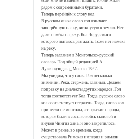
если мне не изменяет память, то они жили
рядом с современными бурятами.
Теперь перейдём к слову кол.
В русском языке слово кол означает
заострённую палку, воткнутую в землю. Нет
даже намёка на реку. Кол Чору, смысл
которого пытаюсь разгадать. Тоже нет намёка
на реку.
Теперь заглянем в Монгольско-русский
словарь. Под общей редакцией А.
Лувсандэндэва_ Москва-1957.
Мы увидим, что у слова Гол несколько
значений. Река, стержень, главный. Делаем
поправку на диалекты других народов. Гол
тогда соответствует Кол. Тогда, русское слово
кол соответствует стержень. Тогда, слово кол
принесли не монголы, а тюркские народы,
которые были в составе войск сыновей и
внуков Чингиз хана, и оно закрепилось.
Может и ранее, во времена, когда
существовала Римская империя и римлян