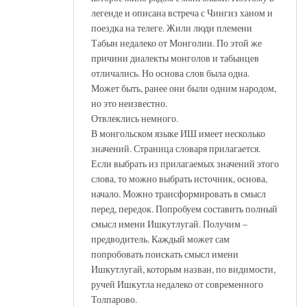
легенде и описана встреча с Чингиз ханом и
поездка на телеге. Жили люди племени
Табын недалеко от Монголии. По этой же
причини диалекты монголов и табынцев
отличались. Но основа слов была одна.
Может быть, ранее они были одним народом,
но это неизвестно.
Отвлеклись немного.
В монгольском языке ИШ имеет несколько
значений. Страница словаря прилагается.
Если выбрать из прилагаемых значений этого
слова, то можно выбрать источник, основа,
начало. Можно трансформировать в смысл
перед, передок. Попробуем составить полный
смысл имени Ишкутлугай. Получим –
предводитель. Каждый может сам
попробовать поискать смысл имени
Ишкутлугай, которым назван, по видимости,
ручей Ишкутла недалеко от современного
Толпарово.