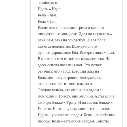
ошибаются.
Идель = Идел.
Кемь = hем.
Кола = Гол.
Выписали три названия реки и как они
пишутся на самом деле. Идел на тюркском =
река. hем, река на сойотском. А вот Кола
кажется непонятно. Возможно, что
русифицированное Кол. Все три слова = река.
В монгольском языке гол означает река. Но
здесь основа названия кол. Это может
означать, что народ, который жил на
Кольском полуострове, имел диалект,
отличающийся от монгольского.
Следовательно, что они жили рядом с
монголами. То есть, они жили на Алтае или в
Сибири ближе к Уралу. И на восток ближе к
Енисею. На это и указывают все три слова.
Идель – уральские народы. Кемь – енисейские
народы. Кола – алтайские народы. Сойоты,