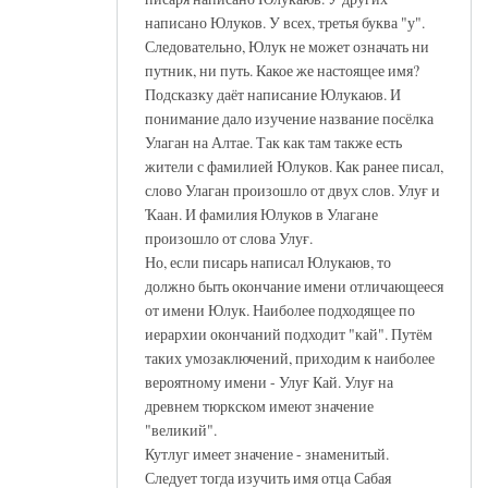
написано Юлуков. У всех, третья буква "у".
Следовательно, Юлук не может означать ни
путник, ни путь. Какое же настоящее имя?
Подсказку даёт написание Юлукаюв. И
понимание дало изучение название посёлка
Улаган на Алтае. Так как там также есть
жители с фамилией Юлуков. Как ранее писал,
слово Улаган произошло от двух слов. Улуғ и
Ҡаан. И фамилия Юлуков в Улагане
произошло от слова Улуғ.
Но, если писарь написал Юлукаюв, то
должно быть окончание имени отличающееся
от имени Юлук. Наиболее подходящее по
иерархии окончаний подходит "кай". Путём
таких умозаключений, приходим к наиболее
вероятному имени - Улуғ Кай. Улуғ на
древнем тюркском имеют значение
"великий".
Кутлуг имеет значение - знаменитый.
Следует тогда изучить имя отца Сабая