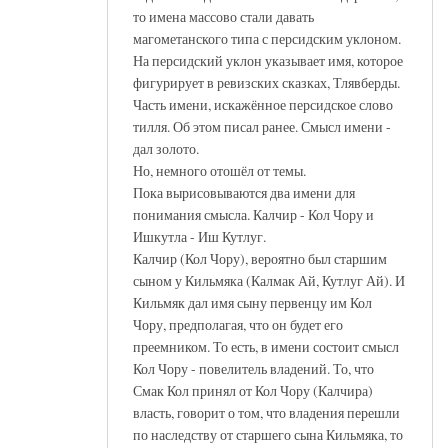
то имена массово стали давать
магометанского типа с персидским уклоном.
На персидский уклон указывает имя, которое
фигурирует в ревизских сказках, Тлявберды.
Часть имени, искажённое персидское слово
тилля. Об этом писал ранее. Смысл имени -
дал золото.
Но, немного отошёл от темы.
Пока вырисовываются два имени для
понимания смысла. Калчир - Кол Чору и
Ишкутла - Иш Кутлуг.
Калчир (Кол Чору), вероятно был старшим
сыном у Кильмяка (Калмак Ай, Кутлуг Ай). И
Кильмяк дал имя сыну первенцу им Кол
Чору, предполагая, что он будет его
преемником. То есть, в имени состоит смысл
Кол Чору - повелитель владений. То, что
Смак Кол принял от Кол Чору (Калчира)
власть, говорит о том, что владения перешли
по наследству от старшего сына Кильмяка, то