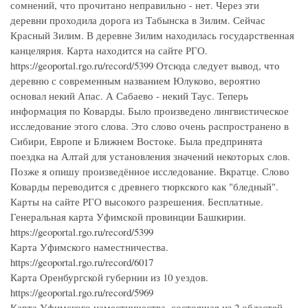
сомнений, что прочитано неправильно - нет. Через эти
деревни проходила дорога из Табынска в Зилим. Сейчас
Красный Зилим. В деревне Зилим находилась государственная
канцелярия. Карта находится на сайте РГО.
https://geoportal.rgo.ru/record/5399 Отсюда следует вывод, что
деревню с современным названием Юлуково, вероятно
основал некий Апас. А Сабаево - некий Таус. Теперь
информация по Коварды. Было произведено лингвистическое
исследование этого слова. Это слово очень распространено в
Сибири, Европе и Ближнем Востоке. Была предпринята
поездка на Алтай для установления значений некоторых слов.
Позже я опишу произведённое исследование. Вкратце. Слово
Коварды переводится с древнего тюркского как "бледный".
Карты на сайте РГО высокого разрешения. Бесплатные.
Генеральная карта Уфимской провинции Башкирии.
https://geoportal.rgo.ru/record/5399
Карта Уфимского наместничества.
https://geoportal.rgo.ru/record/6017
Карта Оренбургской губернии из 10 уездов.
https://geoportal.rgo.ru/record/5969
Карта Уфимского наместничества, состоящая из 2 областей,