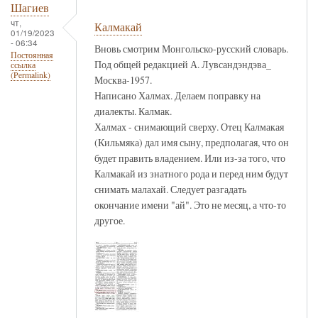
Шагиев
чт,
Калмакай
01/19/2023
- 06:34
Вновь смотрим Монгольско-русский словарь.
Постоянная
Под общей редакцией А. Лувсандэндэва_
ссылка
(Permalink)
Москва-1957.
Написано Халмах. Делаем поправку на
диалекты. Калмак.
Халмах - снимающий сверху. Отец Калмакая
(Кильмяка) дал имя сыну, предполагая, что он
будет править владением. Или из-за того, что
Калмакай из знатного рода и перед ним будут
снимать малахай. Следует разгадать
окончание имени "ай". Это не месяц, а что-то
другое.