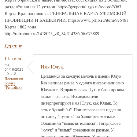
разделённая на 12 уездов. https://geoportal.rgo.ru/record/6063
Карта Красильникова. ГЕНЕРАЛЬНАЯ КАРТА УФИМСКОЙ
ПРОВИНЦИИ И БАШКИРИИ. https://www.prlib.ru/item/976461
Карта 1802 года.
http://retromap.ru/1418023_z8_54.314386,56.673889
Деревни
Шагиев
пн,
Имя Юлук.
01/16/2023
- 01:12
Цепляемся за каждую мелочь в имени Юлук.
Постоянная
Как написал ранее, у одного писаря написано
ссылка
(Permalink)
Юлукаюв. Вторая мелочь. Путь в башкирском
языке - юл, юлы. Исследователи
интерпретируют имя Юлук, как Юлык. То
есть с буквой "ы". Поинтересовался недавно
по слову "путник" на башкирском языке.
Объяснили "юлыкчи, юлыксы". Тогда, слова
"юлук" и "юлык" совершенно разные. У
писаря написано Юлукаюв. У других