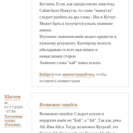
Кутлина. Если, как предполагаю, имя отца
Сабая было Ишкутла, то слово "ишкутла"
следует разбить на два слова - Иш и Кутлуг.
Может быть и получится узнать значение
имени.
Изучение значения имён может привести к
нужному результату. Калчирову волость
обкладываю со всех мыслимых и
немыслимых сторон.
Значение слова "кай" начал искать.
Войдите
или
зарегистрируйтесь
, чтобы
оставлять комментарии
Шагиев
вт,
Возможно ошибся.
01/17/2023
- 07:56
Возможно ошибся. Следует искать в
Постоянная
иерархии имён не "Кай", а "Ай". Так как, река
ссылка
(Permalink)
Ай. Имя Айса. Тогда, возможно Кулукай, это