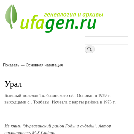
Перейти
к
основному
содержанию
Поиск
Показать — Основная навигация
Основная
навигация
Деревни
Форум
Поиск земляков
Татарские имена
Блоги
Войти
Поддержи Уфаген!
Урал
Бывшый полелок Толбазинского с/с. Основан в 1929 г.
выходцами с . Толбазы. Исчезла с карты района в 1973 г.
Из книги "Аургазинский район Годы и судьбы". Автор
составитель М.Х.Сафин.