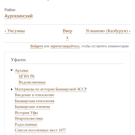
Район
Аургазинский
‹
›
Уксунны
Ввер
Усманово (Казбурун)
Перекрёстные
х
ссылки
Войдите
или
зарегистрируйтесь
, чтобы оставлять комментарии
книги
Уфаген
для
Урал
Архивы
ЦГИА РБ
Ведомственные
Материалы по истории Башкирской АССР
Введение в генеалогию
Башкирская генеалогия
Башкирские племена
История Уфы
Некрополистика
Родословные
Список поселенных мест 1877