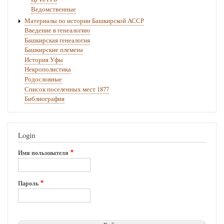
Ведомственные
Материалы по истории Башкирской АССР
Введение в генеалогию
Башкирская генеалогия
Башкирские племена
История Уфы
Некрополистика
Родословные
Список поселенных мест 1877
Библиография
Login
Имя пользователя
Пароль