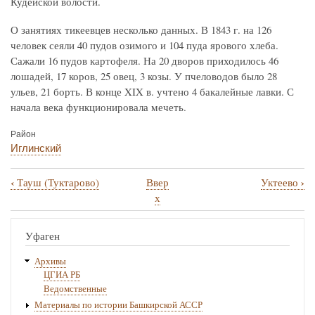
Кудейской волости.
О занятиях тикеевцев несколько данных. В 1843 г. на 126
человек сеяли 40 пудов озимого и 104 пуда ярового хлеба.
Сажали 16 пудов картофеля. На 20 дворов приходилось 46
лошадей, 17 коров, 25 овец, 3 козы. У пчеловодов было 28
ульев, 21 борть. В конце XIX в. учтено 4 бакалейные лавки. С
начала века функционировала мечеть.
Район
Иглинский
‹
›
Тауш (Туктарово)
Ввер
Уктеево
Перекрёстные
х
ссылки
книги
Уфаген
для
Архивы
Тикеево
ЦГИА РБ
Ведомственные
Материалы по истории Башкирской АССР