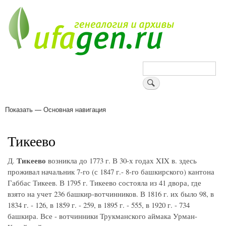
Перейти
к
основному
содержанию
Поиск
Показать — Основная навигация
Основная
навигация
Деревни
Форум
Поиск земляков
Татарские имена
Блоги
Войти
Поддержи Уфаген!
Тикеево
Тикеево
Д.
возникла до 1773 г. В 30-х годах XIX в. здесь
проживал начальник 7-го (с 1847 г.- 8-го башкирского) кантона
Габбас Тикеев. В 1795 г. Тикеево состояла из 41 двора, где
взято на учет 236 башкир-вотчинников. В 1816 г. их было 98, в
1834 г. - 126, в 1859 г. - 259, в 1895 г. - 555, в 1920 г. - 734
башкира. Все - вотчинники Трукманского аймака Урман-