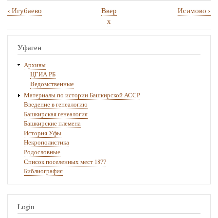
‹
›
Игубаево
Ввер
Исимово
Перекрёстные
х
ссылки
книги
Уфаген
для
Архивы
Ижбердино
ЦГИА РБ
Ведомственные
Материалы по истории Башкирской АССР
Введение в генеалогию
Башкирская генеалогия
Башкирские племена
История Уфы
Некрополистика
Родословные
Список поселенных мест 1877
Библиография
Login