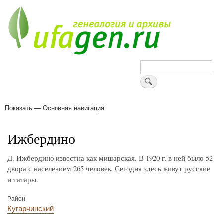
Перейти
к
основному
содержанию
Поиск
Показать — Основная навигация
Основная
навигация
Деревни
Форум
Поиск земляков
Татарские имена
Блоги
Войти
Поддержи Уфаген!
Ижбердино
Д. Ижбердино известна как мишарская. В 1920 г. в ней было 52
двора с населением 265 человек. Сегодня здесь живут русские
и татары.
Район
Кугарчинский