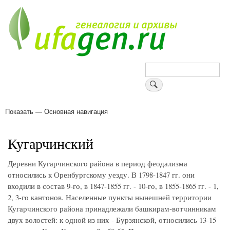
Перейти
к
основному
содержанию
Поиск
Показать — Основная навигация
Основная
навигация
Деревни
Форум
Поиск земляков
Татарские имена
Блоги
Войти
Поддержи Уфаген!
Кугарчинский
Деревни Кугарчинского района в период феодализма
относились к Оренбургскому уезду. В 1798-1847 гг. они
входили в состав 9-го, в 1847-1855 гг. - 10-го, в 1855-1865 гг. - 1,
2, 3-го кантонов. Населенные пункты нынешней территории
Кугарчинского района принадлежали башкирам-вотчинникам
двух волостей: к одной из них - Бурзянской, относились 13-15