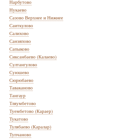
Нарбутово
Нукаево
Сазово Верхнее и Нижнее
Саиткулово
Салихово
Санзяпово
Сапыково
Сиксанбаево (Калаево)
Султангулово
Суюшево
Сюрюбаево
Таваканово
Тангаур
Тляумбетово
Туембетово (Караер)
Тукатово
Тулябаево (Каралар)
Тупчаново