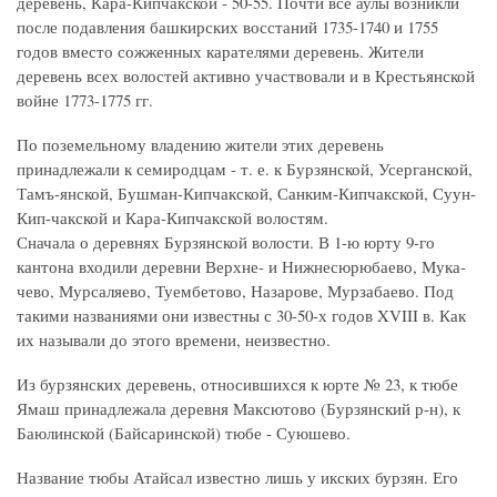
деревень, Кара-Кипчакской - 50-55. Почти все аулы возникли
после подавления башкирских восстаний 1735-1740 и 1755
годов вместо сожженных карателями деревень. Жители
деревень всех волостей активно участвовали и в Крестьянской
войне 1773-1775 гг.
По поземельному владению жители этих деревень
принадлежали к семиродцам - т. е. к Бурзянской, Усерганской,
Тамъ-янской, Бушман-Кипчакской, Санким-Кипчакской, Суун-
Кип-чакской и Кара-Кипчакской волостям.
Сначала о деревнях Бурзянской волости. В 1-ю юрту 9-го
кантона входили деревни Верхне- и Нижнесюрюбаево, Мука-
чево, Мурсаляево, Туембетово, Назарове, Мурзабаево. Под
такими названиями они известны с 30-50-х годов XVIII в. Как
их называли до этого времени, неизвестно.
Из бурзянских деревень, относившихся к юрте № 23, к тюбе
Ямаш принадлежала деревня Максютово (Бурзянский р-н), к
Баюлинской (Байсаринской) тюбе - Суюшево.
Название тюбы Атайсал известно лишь у икских бурзян. Его