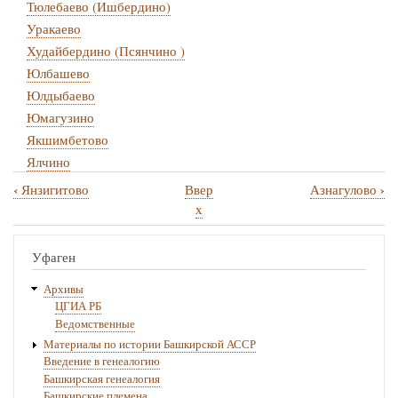
Тюлебаево (Ишбердино)
Уракаево
Худайбердино (Псянчино )
Юлбашево
Юлдыбаево
Юмагузино
Якшимбетово
Ялчино
‹
›
Янзигитово
Ввер
Азнагулово
Перекрёстные
х
ссылки
книги
Уфаген
для
Архивы
Кугарчинский
ЦГИА РБ
Ведомственные
Материалы по истории Башкирской АССР
Введение в генеалогию
Башкирская генеалогия
Башкирские племена