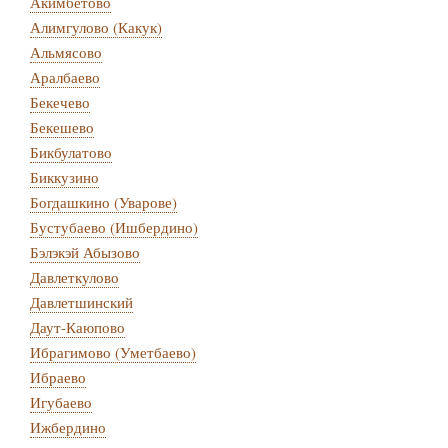
Акимбетово
Алимгулово (Какук)
Альмясово
Аралбаево
Бекечево
Бекешево
Бикбулатово
Биккузино
Богдашкино (Уварове)
Бустубаево (Ишбердино)
Бэлэкэй Абызово
Давлеткулово
Давлетшинский
Даут-Каюпово
Ибрагимово (Уметбаево)
Ибраево
Игубаево
Ижбердино