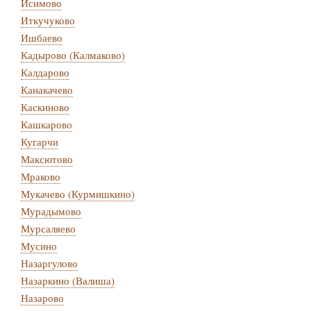
Исимово
Иткучуково
Ишбаево
Кадырово (Калмаково)
Калдарово
Канакачево
Каскиново
Кашкарово
Кугарчи
Максютово
Мраково
Мукачево (Курмишкино)
Мурадымово
Мурсаляево
Мусино
Назаргулово
Назаркино (Валиша)
Назарово