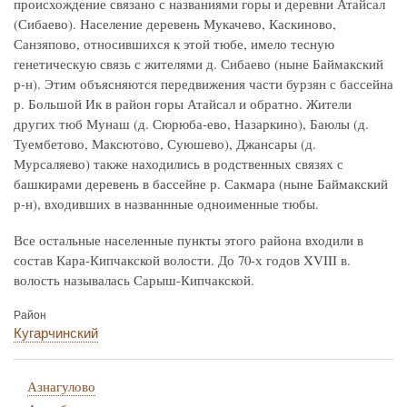
происхождение связано с названиями горы и деревни Атайсал
(Сибаево). Население деревень Мукачево, Каскиново,
Санзяпово, относившихся к этой тюбе, имело тесную
генетическую связь с жителями д. Сибаево (ныне Баймакский
р-н). Этим объясняются передвижения части бурзян с бассейна
р. Большой Ик в район горы Атайсал и обратно. Жители
других тюб Мунаш (д. Сюрюба-ево, Назаркино), Баюлы (д.
Туембетово, Максютово, Суюшево), Джансары (д.
Мурсаляево) также находились в родственных связях с
башкирами деревень в бассейне р. Сакмара (ныне Баймакский
р-н), входивших в названнные одноименные тюбы.
Все остальные населенные пункты этого района входили в
состав Кара-Кипчакской волости. До 70-х годов XVIII в.
волость называлась Сарыш-Кипчакской.
Район
Кугарчинский
Азнагулово