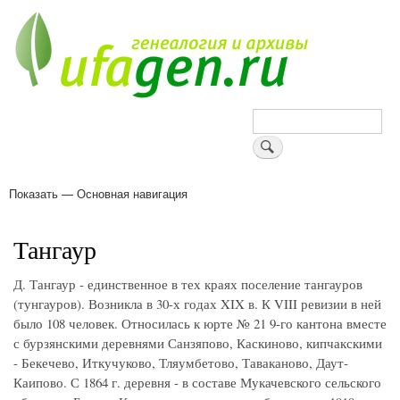
Перейти
к
основному
содержанию
Поиск
Показать — Основная навигация
Основная
навигация
Деревни
Форум
Поиск земляков
Татарские имена
Блоги
Войти
Поддержи Уфаген!
Тангаур
Д. Тангаур - единственное в тех краях поселение тангауров
(тунгауров). Возникла в 30-х годах XIX в. К VIII ревизии в ней
было 108 человек. Относилась к юрте № 21 9-го кантона вместе
с бурзянскими деревнями Санзяпово, Каскиново, кипчакскими
- Бекечево, Иткучуково, Тляумбетово, Таваканово, Даут-
Каипово. С 1864 г. деревня - в составе Мукачевского сельского