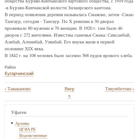
общества Бурзян-Кипчакского юртового общества, с 1919 года
-в Бурзян-Кипчакской волости Зилаирского кантона.
В период появления деревня называлась Смаково, затем -Смак-
Тангаур, сегодня - Тангаур. По X ревизии в 30 дворах
проживало 80 мужчин и 70 женщин. В 1920 г. там было 46
дворов с 272 жителями. Известны сыновья Смака: Сиксанбай,
Азибай, Алчинбай, Узянбай. Его внуки жили в первой
половине XIX века.
В 1842 г. на 108 человек было засеяно 568 пудов ярового хлеба.
Район
Кугарчинский
‹
›
Таваканово
Ввер
Тляумбетово
Перекрёстные
х
ссылки
книги
Уфаген
для
Архивы
Тангаур
ЦГИА РБ
Ведомственные