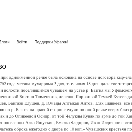
Перейти
к
основному
содержанию
Блоги
Войти
Поддержи Уфаген!
во
при одноименной речке была основана на основе договора кыр-ела
1762 года месяца мухарряма 3 дня, т. е. июля 18 дня, дали сие тат
й волости поселившимся чувашем на устье р. Базгия мы Уфимског
еняковой Бикташ Тюменяков, деревни Япрыковой Темкей Кузеев да
ев, Байгази Елушев, д. Юмады Аптыкай Аитов, Тляк Тлявкеев, все
лю по р. Базгия на правой стороне едучи по оной речке вверх близ
ак и до Опикеевой Осиир, от той Челуклы Кувак по арме до той Ханс
опоселенцы Алка Яшуткин, Емелка Федоров, Иван Илдияров с «тов
латежа оброка ежегодно с двора по 10 коп.» Чувашских крестьян пос