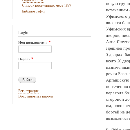
новую групп
Список поселенных мест 1877
истечением с
Библиография
Уфимского у
волости баш
Уфимских кр
Login
дворов, пис
Алие Яшутки
Имя пользователя
здешней про
5 дворах, б
Пароль
всего 20 дв
назначенным
речки Базгие
Аргышскую д
по течению 
Регистрация
переходя бо
Восстановить пароль
стороной до
им, новокрещ
бортей не де
возможность
В 1795 г. уч