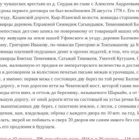
у чувашских крестьян из д. Сердык во главе с Алексеем Андреевым 
рока первого договора он был возобновлен 28 августа 1778 г. Его те
езду, Казанской дороги, Кыр-Иланской волости, команды старшин
кирцы деревень Епраковой Сююндюк Сагындыков, Тюменяковой Баяз
епостных дел сию запись по поверенному от товарищей наших общ
ьму живущим на земле нашей Уфимского ж уезду, деревни Базгиев
ну, Григорию Иванову, по-чюваски Григорию ж Токтамышеву да М
винцы платежей подушных денег и прочих податей, в том, что отд
ашкирцы Бикташ Тюменяков, Сатыкай Тимикеев, Умютей Кугушев, С
орам, жалованную от предков ее императорского величества и дост
 в договорном за волостною печатью письме межам и урочищам, 
, а именно: первая межа с состоящих дву берез по той речке Базги
орогу, и тою дорогою итти на Чекеевской мост, которой также мо
воды итти вниз, и оттоль до березнику, называемого Шаркайн, а от
льшую дорогу, от оной дороги итти на состоящей на устье речки Баз
 вышеписанных дву берез, с пахотною землею, с лесом, с сенными 
енам, нам, владельцам, оброка с каждого двора по 10 коп. на год.
лать, зверей не побивать и сверх 20 дворов им самим никого без со
 его продления в будущем.
тено в 42 дворах - 208 душ обоего пола, 1816 г. в 30 дворах - 118 душ 