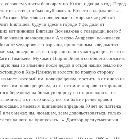
с условием уплаты башкирам по 10 коп. с двора в год. Перед
кст известен, он был опубликован. Вот его содержание: «...
ы Аптикея Московова поверенные от мирских людей той
ит Бикташев, будучи здесь в городе Уфе, дали от
их вотчинников Бикташа Тюменякова с товарыщи, всего 5
ой ис чюваш новокрещенам Алексею Андрееву, по-чюваски
ихаиле Федорову с товарыщи, приписанным в ведомство
али мы, поверенные, и товарыщи наши участвующие, всего в
агит Тимикеев, Мухамет-Шарип Зиянов со общего согласия,
авшую нам во владение после дедов и отцов наших землю по
состоящую в Кыр-Иланскую волости по правую сторону
е на мост, который им, новокрещенам, мостить, а от оного на
стить им, новокрещенам, и от того моста правою стороною
 того березнику на большую дорогу на старые ворота, не
гие мост, а от того мосту по той Базгие речке правой
покосами, хмелевым щипанием впредь на 30 лет ис платежа
 И в тех межах им, чювашам, всем довольствоваться, только
гласия нашего не припускать...». Договор предусматривал
мужского пола, 1834 г. в 35 дворах - 116 м.п., 1850 г. - 156