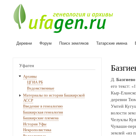
Деревни
Форум
Поиск земляков
Татарские имена
Основная
навигация
Базгие
Уфаген
Архивы
Базгиево
Д.
ЦГИА РБ
его текст: «
Ведомственные
Кыр-Еланско
Материалы по истории Башкирской
деревни Тюм
АССР
Умтей Кугуш
Введение в генеалогию
Башкирская генеалогия
волости зем
Башкирские племена
Челуклы Кув
История Уфы
Чуваши-перв
Некрополистика
землей «из п
Родословные