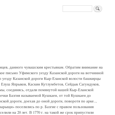
Поиск
нцев, данного чувашским крестьянам. Обратим внимание на
арское письмо Уфимского уезду Казанской дороги на вотчинной
о уезду Казанской дороги Кыр-Еланской волости башкирцы
 Елуш Япрыков, Каскин Кутлумбетов, Сейдык Сагундуков,
 мы, соединясь, отдали помянутой нашей Кыр-Еланской
 речки Базгия называемой Кушкаен, от той Кушкаен до
кой дороги, доехав до оной дороги, поворотя по арке..,
арыщи» поселились по р. Базгие с правом пользования
елили на 20 лет. В 1770 г. на такой же срок припустили