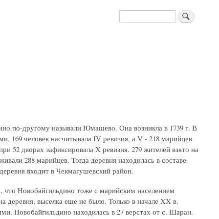
Поиск
ино по-другому называли Юмашево. Она возникла в 1739 г. В
ми. 169 человек насчитывала IV ревизия, а V - 218 марийцев
 при 52 дворах зафиксировала X ревизия. 279 жителей взято на
оживали 288 марийцев. Тогда деревня находилась в составе
я деревня входит в Чекмагушевский район.
, что Новобайгильдино тоже с марийским населением
а деревня, выселка еще не было. Только в начале XX в.
лями. Новобайгильдино находилась в 27 верстах от с. Шаран.