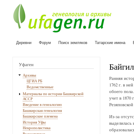
Деревни
Форум
Поиск земляков
Татарские имена
Основная
навигация
Байги
Уфаген
Архивы
Ранняя исто
ЦГИА РБ
1762 г. в не
Ведомственные
обоего пола.
Материалы по истории Башкирской
учет в 1870 
АССР
Резяповской 
Введение в генеалогию
Башкирская генеалогия
Из-за отсут
Башкирские племена
История Уфы
выделилась и
Некрополистика
образовалась
Родословные