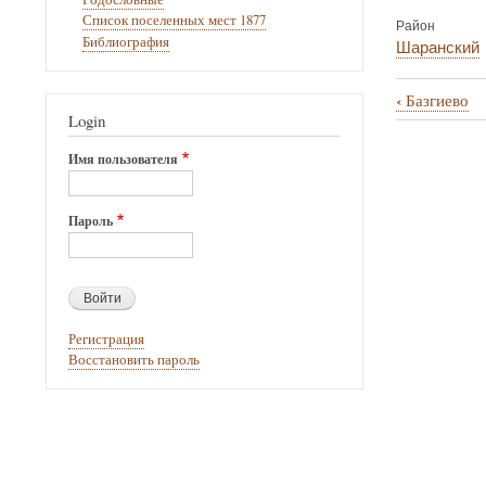
Список поселенных мест 1877
Район
Библиография
Шаранский
‹
Базгиево
Перекрё
Login
ссылки
Имя пользователя
книги
для
Пароль
Байгиль
Регистрация
Восстановить пароль