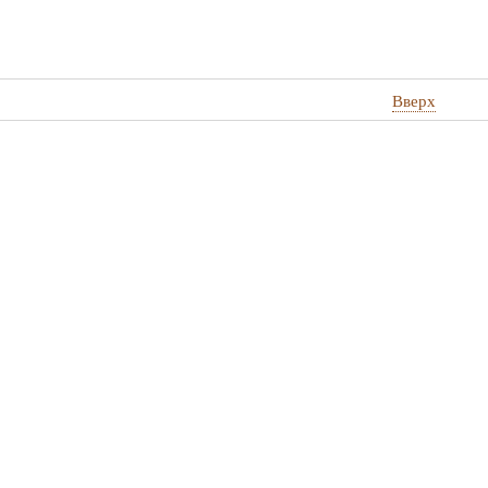
Вверх
стные
дино