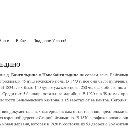
Перейти
к
основному
содержанию
Блоги
Войти
Поддержи Уфаген!
льдино
Байгильдино
Новобайгильдино
рия д.
и
не совсем ясна. Байгильд
й проживали 45 душ мужского пола. В 1773 г. все они были пугачевца
 В 1834 г. их было 140 душ мужского пола. 250 человек обоего пола
г. Среди них 5 башкир, остальные марийцы. В 1920 г. в 58 домах пр
волости Белебеевского кантона, в 15 верстах от ее центра. Сегодн
ствия документальных материалов нам остается лишь предположить
з коренной деревни Старобайгильдино. В 1870 г. зафиксирована одн
 новая деревня, которая в 1920 г. состояла из 53 дворов с 269 жите