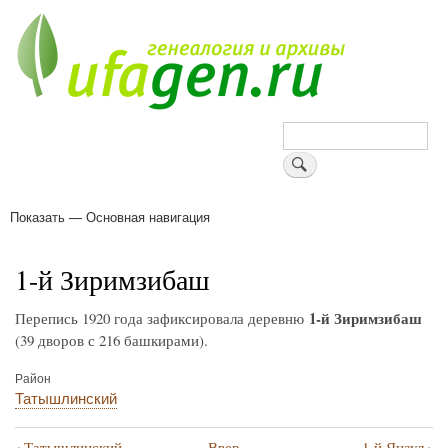
Перейти
к
основному
содержанию
Поиск
Показать — Основная навигация
Основная
навигация
Деревни
Форум
Поиск земляков
Татарские имена
Блоги
Войти
Поддержи Уфаген!
1-й Зиримзибаш
1-й Зиримзибаш
Перепись 1920 года зафиксировала деревню
(39 дворов с 216 башкирами).
Район
Татышлинский
‹
›
Татышлинский
Ввер
1-й Янаул