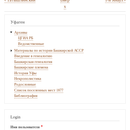
Перекрёстные
х
ссылки
книги
Уфаген
для
Архивы
1-
ЦГИА РБ
Ведомственные
й
Материалы по истории Башкирской АССР
Зиримзибаш
Введение в генеалогию
Башкирская генеалогия
Башкирские племена
История Уфы
Некрополистика
Родословные
Список поселенных мест 1877
Библиография
Login
Имя пользователя