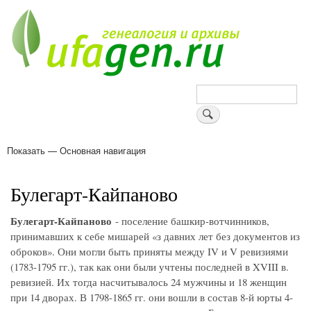
Перейти
к
основному
содержанию
Поиск
Показать — Основная навигация
Основная
навигация
Деревни
Форум
Поиск земляков
Татарские имена
Блоги
Войти
Поддержи Уфаген!
Булегарт-Кайпаново
Булегарт-Кайпаново
- поселение башкир-вотчинников,
принимавших к себе мишарей «з давних лет без документов из
оброков». Они могли быть приняты между IV и V ревизиями
(1783-1795 гг.), так как они были учтены последней в XVIII в.
ревизией. Их тогда насчитывалось 24 мужчины и 18 женщин
при 14 дворах. В 1798-1865 гг. они вошли в состав 8-й юрты 4-