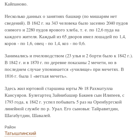
Кайпаново.
Несколько данных о занятиях башкир (по мишарям нет
сведений). В 1842 г. на 343 человека было засеяно 2040 пудов
озимого и 2280 пудов ярового хлеба, т. е. по 12,6 пуда на
каждого жителя. Каждый из 65 дворов имел лошадей по 1,4,
коров - по 1,6, овец - по 1,4, коз - по 0,6.
Занимались и пчеловодством (23 улья и 2 борти было к 1842 г.).
В 1842 г. и в 1870 г. по деревне показаны 2 мечети, но в
последнем случае упоминается «училище» при мечетях. В
1816 г. была 1 «ветхая мечеть».
Здесь жил юртовой старшина юрты № 18 Рахматулла
Кансуяров. Булегартец Зайнибашир Бакиев сын Илипеев, с
1793 года, к 1842 г. успел побывать 5 раз на Оренбургской
линейной службе по р. Урал. Его сыновья: Тайравитдин,
Шагабутдин, Шавалей.
Район
Татышлинский