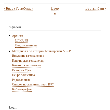
‹
›
Бизь (Устюбица)
Ввер
Бургынбаш
Перекрёстные
х
ссылки
книги
Уфаген
для
Архивы
Булегарт-
ЦГИА РБ
Ведомственные
Кайпаново
Материалы по истории Башкирской АССР
Введение в генеалогию
Башкирская генеалогия
Башкирские племена
История Уфы
Некрополистика
Родословные
Список поселенных мест 1877
Библиография
Login