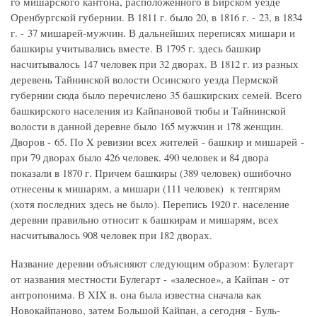
го мишарского кантона, расположенного в Бирском уезде
Оренбургской губернии. В 1811 г. было 20, в 1816 г. - 23, в 1834
г. - 37 мишарей-мужчин. В дальнейших переписях мишари и
башкиры учитывались вместе. В 1795 г. здесь башкир
насчитывалось 147 человек при 32 дворах. В 1812 г. из разных
деревень Тайнинской волости Осинского уезда Пермской
губернии сюда было перечислено 35 башкирских семей. Всего
башкирского населения из Кайпановой тюбы и Тайнинской
волости в данной деревне было 165 мужчин и 178 женщин.
Дворов - 65. По X ревизии всех жителей - башкир и мишарей -
при 79 дворах было 426 человек. 490 человек и 84 двора
показали в 1870 г. Причем башкиры (389 человек) ошибочно
отнесены к мишарям, а мишари (111 человек) к тептярям
(хотя последних здесь не было). Перепись 1920 г. население
деревни правильно относит к башкирам и мишарям, всех
насчитывалось 908 человек при 182 дворах.
Название деревни объясняют следующим образом: Булегарт
от названия местности Булегарт - «залесное», а Кайпан - от
антропонима. В XIX в. она была известна сначала как
Новокайпаново, затем Большой Кайпан, а сегодня - Буль-