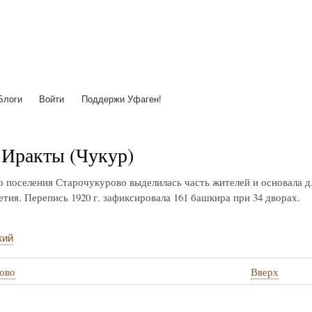
Перейти
к
основному
содержанию
Блоги
Войти
Поддержи Уфаген!
Иракты (Чукур)
о поселения Старочукурово выделилась часть жителей и основала д
тия. Перепись 1920 г. зафиксировала 161 башкира при 34 дворах.
кий
ово
Вверх
стные