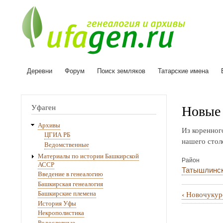
Деревни
Форум
Поиск земляков
Татарские имена
Основная
навигация
Новые 
Уфаген
Архивы
Из коренног
ЦГИА РБ
нашего столе
Ведомственные
Материалы по истории Башкирской
Район
АССР
Татышлинс
Введение в генеалогию
Башкирская генеалогия
‹
Новочукур
Башкирские племена
Перекрё
История Уфы
Некрополистика
ссылки
Родословные