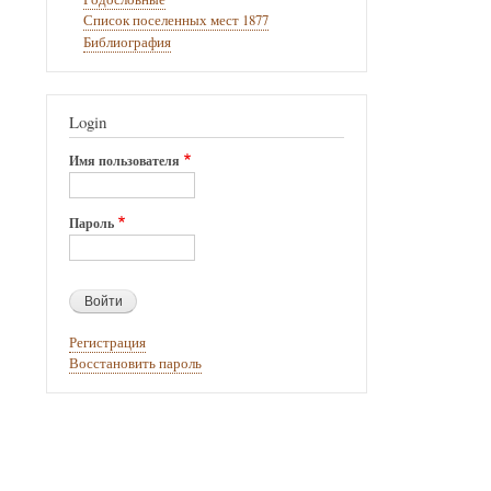
книги
Список поселенных мест 1877
Библиография
для
Новые
Иракты
Login
(Чукур)
Имя пользователя
Пароль
Регистрация
Восстановить пароль