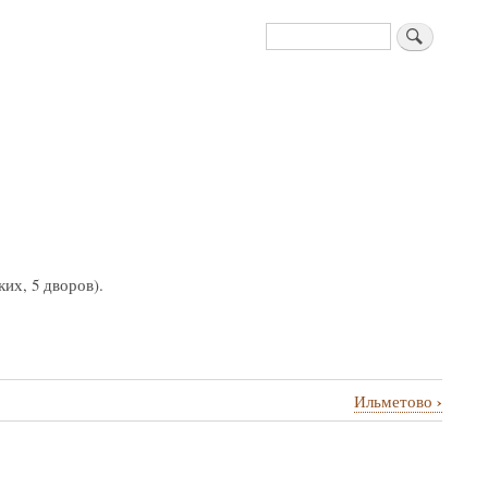
Поиск
ких, 5 дворов).
›
Ильметово