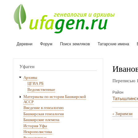
Деревни
Форум
Поиск земляков
Татарские имена
Основная
навигация
Ивано
Уфаген
Архивы
Переписью 1
ЦГИА РБ
Ведомственные
Район
Материалы по истории Башкирской
Татышлинс
АССР
Введение в генеалогию
‹
Зиримзи
Башкирская генеалогия
Перекрё
Башкирские племена
ссылки
История Уфы
Некрополистика
книги
Родословные