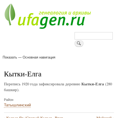
Перейти
к
основному
содержанию
Поиск
Показать — Основная навигация
Основная
навигация
Деревни
Форум
Поиск земляков
Татарские имена
Блоги
Войти
Поддержи Уфаген!
Кытки-Елга
Кытки-Елга
Перепись 1920 года зафиксировала деревню
(280
башкир).
Район
Татышлинский
‹
›
Кызыл-Яр (Старый Кызыл-
Ввер
Майский