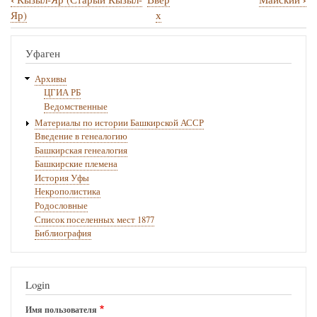
Перекрёстные
Яр)
х
ссылки
книги
Уфаген
для
Архивы
Кытки-
ЦГИА РБ
Ведомственные
Елга
Материалы по истории Башкирской АССР
Введение в генеалогию
Башкирская генеалогия
Башкирские племена
История Уфы
Некрополистика
Родословные
Список поселенных мест 1877
Библиография
Login
Имя пользователя