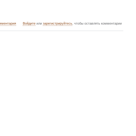
мментария
Войдите
или
зарегистрируйтесь
, чтобы оставлять комментарии
ые