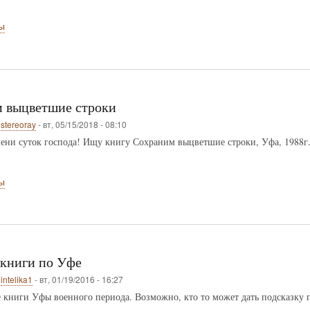
ы
 выцветшие строки
о
stereoray
-
вт, 05/15/2018 - 08:10
ени суток господа! Ищу книгу Сохраним выцветшие строки, Уфа, 1988г. 
ы
книги по Уфе
о
intelika1
-
вт, 01/19/2016 - 16:27
книги Уфы военного периода. Возможно, кто то может дать подсказку 