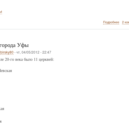
ы
о
Подробнее
2 ко
Домов
книги
по
Уфе
города Уфы
о
birsky80
-
чт, 04/05/2012 - 22:47
ле 20-го века было 11 церквей:
евская
ая
я