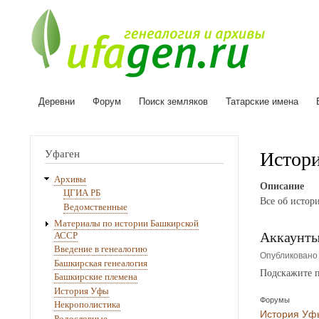
Деревни
Форум
Поиск земляков
Татарские имена
Основная
навигация
Истор
Уфаген
Архивы
Описание
ЦГИА РБ
Все об истор
Ведомственные
Материалы по истории Башкирской
Аккаунты
АССР
Введение в генеалогию
Опубликован
Башкирская генеалогия
Подскажите п
Башкирские племена
История Уфы
Форумы
Некрополистика
История Уф
Родословные