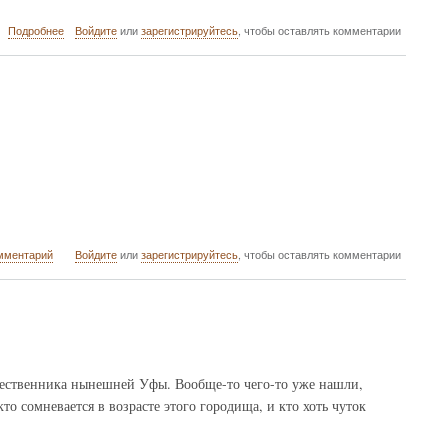
о
Подробнее
Войдите
или
зарегистрируйтесь
, чтобы оставлять комментарии
Аккаунты
World
of
Tanks
мментарий
Войдите
или
зарегистрируйтесь
, чтобы оставлять комментарии
ОТЬ
дшественника нынешней Уфы. Вообще-то чего-то уже нашли,
то сомневается в возрасте этого городища, и кто хоть чуток