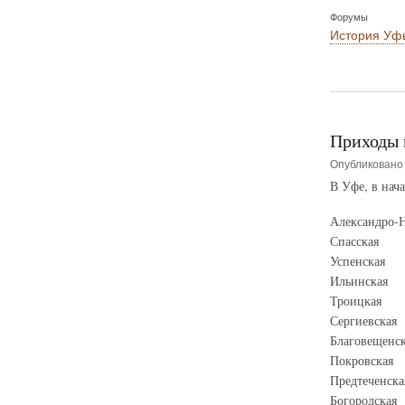
Форумы
История Уф
Приходы 
Опубликован
В Уфе, в нача
Александро-Н
Спасская
Успенская
Ильинская
Троицкая
Сергиевская
Благовещенск
Покровская
Предтеченска
Богородская