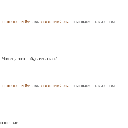
о
Подробнее
Войдите
или
зарегистрируйтесь
, чтобы оставлять комментарии
Древнейший
источник
по
истории
города
Уфы.
Может у кого-нибудь есть скан?
о
Подробнее
Войдите
или
зарегистрируйтесь
, чтобы оставлять комментарии
Сохраним
выцветшие
строки
по поискам