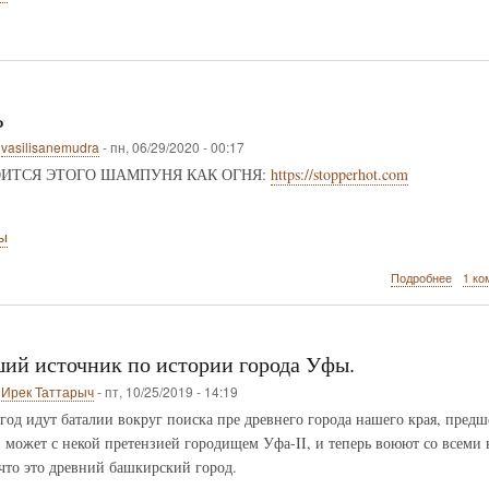
Ь
о
vasilisanemudra
-
пн, 06/29/2020 - 00:17
ОИТСЯ ЭТОГО ШАМПУНЯ КАК ОГНЯ:
https://stopperhot.com
ы
о
Подробнее
1 ко
ПЕРХ
ий источник по истории города Уфы.
о
Ирек Таттарыч
-
пт, 10/25/2019 - 14:19
год идут баталии вокруг поиска пре древнего города нашего края, пре
 может с некой претензией городищем Уфа-II, и теперь воюют со всеми к
 что это древний башкирский город.