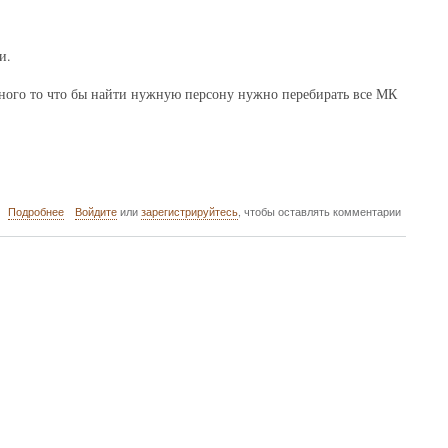
и.
ного то что бы найти нужную персону нужно перебирать все МК
о
Подробнее
Войдите
или
зарегистрируйтесь
, чтобы оставлять комментарии
Приходы
города
Уфы