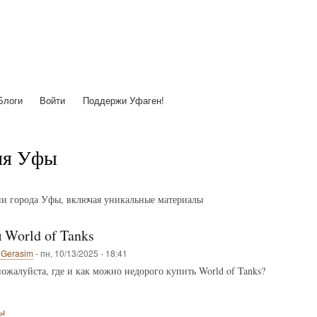
Перейти
к
основному
содержанию
Блоги
Войти
Поддержи Уфаген!
ия Уфы
ии города Уфы, включая уникальные материалы
 World of Tanks
о
Gerasim
-
пн, 10/13/2025 - 18:41
ожалуйста, где и как можно недорого купить World of Tanks?
ы