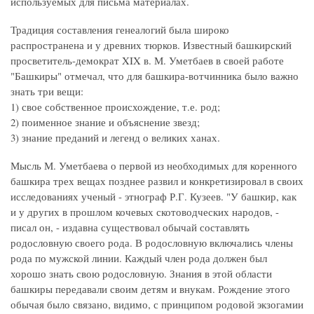
используемых для письма материалах.
Традиция составления генеалогий была широко
распространена и у древних тюрков. Известный башкирский
просветитель-демократ XIX в. М. Уметбаев в своей работе
"Башкиры" отмечал, что для башкира-вотчинника было важно
знать три вещи:
1) свое собственное происхождение, т.е. род;
2) поименное знание и объяснение звезд;
3) знание преданий и легенд о великих ханах.
Мысль М. Уметбаева о первой из необходимых для коренного
башкира трех вещах позднее развил и конкретизировал в своих
исследованиях ученый - этнограф Р.Г. Кузеев. "У башкир, как
и у других в прошлом кочевых скотоводческих народов, -
писал он, - издавна существовал обычай составлять
родословную своего рода. В родословную включались члены
рода по мужской линии. Каждый член рода должен был
хорошо знать свою родословную. Знания в этой области
башкиры передавали своим детям и внукам. Рождение этого
обычая было связано, видимо, с принципом родовой экзогамии