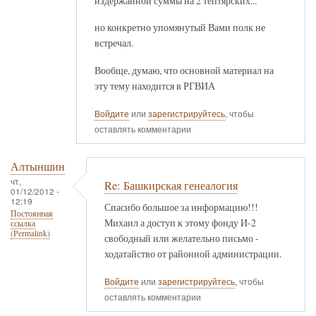
издержанной суммы на 2 тептярских...
но конкретно упомянутый Вами полк не
встречал.
Вообще, думаю, что основной материал на
эту тему находится в РГВИА
Войдите
или
зарегистрируйтесь
, чтобы
оставлять комментарии
Алтыншин
чт,
Re: Башкирская генеалогия
01/12/2012 -
12:19
Спасибо большое за информацию!!!
Постоянная
Михаил а доступ к этому фонду И-2
ссылка
(Permalink)
свободный или желательно письмо -
ходатайство от районной администрации.
Войдите
или
зарегистрируйтесь
, чтобы
оставлять комментарии