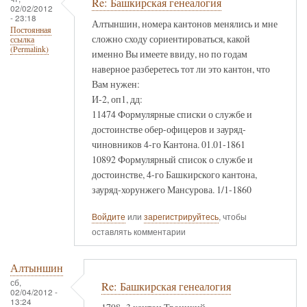
Re: Башкирская генеалогия
02/02/2012
- 23:18
Алтыншин, номера кантонов менялись и мне
Постоянная
сложно сходу сориентироваться, какой
ссылка
(Permalink)
именно Вы имеете ввиду, но по годам
наверное разберетесь тот ли это кантон, что
Вам нужен:
И-2, оп1, дд:
11474 Формулярные списки о службе и
достоинстве обер-офицеров и зауряд-
чиновников 4-го Кантона. 01.01-1861
10892 Формулярный список о службе и
достоинстве, 4-го Башкирского кантона,
зауряд-хорунжего Мансурова. 1/1-1860
Войдите
или
зарегистрируйтесь
, чтобы
оставлять комментарии
Алтыншин
сб,
Re: Башкирская генеалогия
02/04/2012 -
13:24