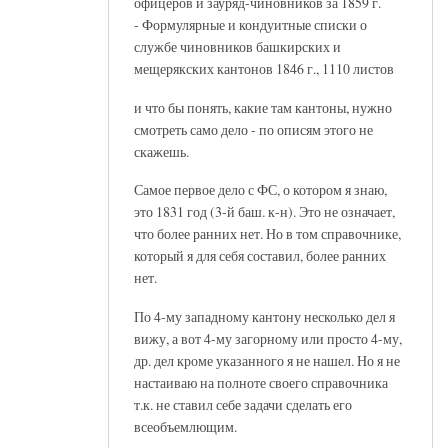
офицеров и зауряд-чиновников за 1859 г.
- Формулярные и кондуитные списки о
службе чиновников башкирских и
мещерякских кантонов 1846 г., 1110 листов
и что бы понять, какие там кантоны, нужно
смотреть само дело - по описям этого не
скажешь.
Самое первое дело с ФС, о котором я знаю,
это 1831 год (3-й баш. к-н). Это не означает,
что более ранних нет. Но в том справочнике,
который я для себя составил, более ранних
нет.
По 4-му западному кантону несколько дел я
вижу, а вот 4-му загорному или просто 4-му,
др. дел кроме указанного я не нашел. Но я не
настаиваю на полноте своего справочника
т.к. не ставил себе задачи сделать его
всеобъемлющим.