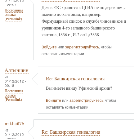
01/11/2012
- 22:57
Дела с ФС хранятся в ЦГИА не по деревням, а
Постоянная
именно по кантонам, например:
ссылка
(Permalink)
Формулярный список о службе чиновников и
урядников 4-го западного башкирского
кантона, 1836 г., И-2 оп1 д3838
Войдите
или
зарегистрируйтесь
, чтобы
оставлять комментарии
Алтыншин
чт,
Re: Башкирская генеалогия
01/12/2012 -
00:18
Вы имеете ввиду Уфимский архив?
Постоянная
ссылка
(Permalink)
Войдите
или
зарегистрируйтесь
, чтобы
оставлять комментарии
mikhail76
чт,
Re: Башкирская генеалогия
01/12/2012
- 00:23