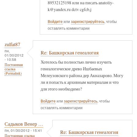
89532125198 или на писать anatoliy-
k@yandex.ru dctv cgfcb,j
Войдите
или
зарегистрируйтесь
, чтобы
оставлять комментарии
zulfat87
пн,
Re: Башкирская генеалогия
01/30/2012
- 10:58
Хотелось бы полностью лично изучить
Постоянная
генеалогическое древо Ишбаевых
ссылка
(Permalink)
Мелеузовского района дер Акназарово. Могу
ли я попасть к архивным материалам и что
для этого необходимо?
Войдите
или
зарегистрируйтесь
, чтобы
оставлять комментарии
Садыков Венер …
пн, 01/30/2012 - 15:41
Re: Башкирская генеалогия
Постоянная ссылка