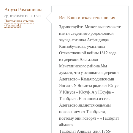
Ануза Рамзиновна
ср, 01/18/2012 - 01:20
Re: Башкирская генеалогия
Постоянная ссылка
(Permalink)
Здравствуйте. Может вы поможете
найти сведения о родословной
зауряд-сотника Асфандияра
Кинзябулатова, участника
Отечественной войны 1812 года
из деревни Алегазово
Мечетлинского района.Мы
думаем, что у основателя деревни
Алегазово - Камая родился сын
Янсаит. У Янсаита родился Юнус.
У Юнуса – Юсуф. А у Юсуфа –
Ташбулат . Нажиповы из села
Алегазово являются седьмым
поколением от Ташбулата,
поэтому они говорят – «Ташбулат
аймаге».
Ташбулат Алишев. жил 1766-