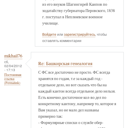
из его внуков Шагингирей Каипов по
ходатайству губернатора Перовского, 1838
г. поступал в Неплюевское военное
училище.
Войдите
или
зарегистрируйтесь
, чтобы
оставлять комментарии
mikhail76
сб,
Re: Башкирская генеалогия
02/04/2012
- 17:13
С ФС все достаточно не просто. ФС всегда
Постоянная
хранятся по годам, т.е за каждый год -
ссылка
(Permalink)
отдельное дело, но вот сказать что бы на
каждый кантон всегда отдельное дело нельзя.
Есть конечно достаточное кол-во дел по
конкретному кантону, например то, которое я
Вам указал, но не мало дел названы
примерно так:
- Формулярные списки о службе обер-