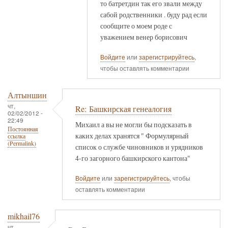
то батретдин так его звали между
сабой родственники . буду рад если
сообщите о моем роде с
уважением венер борисович
Войдите
или
зарегистрируйтесь
,
чтобы оставлять комментарии
Алтыншин
чт,
Re: Башкирская генеалогия
02/02/2012 -
22:49
Михаил а вы не могли бы подсказать в
Постоянная
каких делах хранятся " Формулярный
ссылка
(Permalink)
список о службе чиновников и урядников
4-го загорного башкирского кантона"
Войдите
или
зарегистрируйтесь
, чтобы
оставлять комментарии
mikhail76
чт,