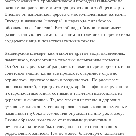
расположенных в хронологической последовательности по
разным направлениям и исходящих из одного общего корня.
Внешне он напоминает дерево с многочисленными ветками.
Отсюда и название "шежере", в переводе с арабского
обозначающее "дерево". Второй вид, обычно, также имеет
разветвленную цепь имен, но в нем, в отличие от первого вида,
содержатся еще и повествовательные тексты.
Башкирские шежере, как и многие другие виды письменных
памятников, подвергались тяжелым испытаниям времени.
Особенно варварски обращались с ними в первые десятилетия
советской власти, когда все прошлое, старинное огульно
отрицалось, критиковалось и разрушалось. По рассказам
пожилых людей, в тридцатые годы арабографичные рукописи
и старопечатные книги сотнями и тысячами вывозились из
деревень и сжигались. Те, кто уважал историю и дорожил
духовным наследием своих предков, закапывали письменные
памятники глубоко в землю или опускали на дно рек и озер.
Таким образом, вместе со старинными рукописями и
печатными книгами были сведены на нет сотни древних
родословных записей. Тем не менее, благодаря счастливым