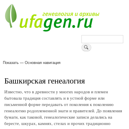
Перейти
к
основному
содержанию
Поиск
Показать — Основная навигация
Основная
навигация
Деревни
Форум
Поиск земляков
Татарские имена
Блоги
Войти
Поддержи Уфаген!
Башкирская генеалогия
Известно, что в древности у многих народов и племен
бытовала традиция составлять и в устной форме или
письменной форме передавать от поколения к поколению
генеалогию родоплеменной знати и правителей. До появления
бумаги, как таковой, генеалогические записи делались на
бересте, шкурах, камнях, стелах и прочих традиционно