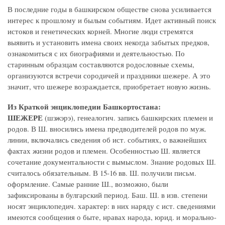
В последние годы в башкирском обществе снова усиливается
интерес к прошлому и былым событиям. Идет активный поиск
истоков и генетических корней. Многие люди стремятся
выявить и установить имена своих некогда забытых предков,
ознакомиться с их биографиями и деятельностью. По
старинным образцам составляются родословные схемы,
организуются встречи сородичей и праздники шежере. А это
значит, что шежере возраждается, приобретает новую жизнь.
Из Краткой энциклопедии Башкортостана:
ШЕЖЕРЕ
(шэжэрэ), генеалогич. запись башкирских племен и
родов. В Ш. вносились имена предводителей родов по муж.
линии, включались сведения об ист. событиях, о важнейших
фактах жизни родов и племен. Особенностью Ш. является
сочетание документальности с вымыслом. Знание родовых Ш.
считалось обязательным. В 15-16 вв. Ш. получили письм.
оформление. Самые ранние Ш., возможно, были
зафиксированы в булгарский период. Баш. Ш. в изв. степени
носят энциклопедич. характер: в них наряду с ист. сведениями
имеются сообщения о быте, нравах народа, юрид. и морально-