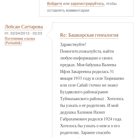
Войдите
или
зарегистрируйтесь
, чтобы
оставлять комментарии
Лейсан Саттарова
пт, 02/24/2012 - 02:23
Re: Башкирская генеалогия
Постоянная ссылка
(Permalink)
Здравствуйте!
Помогите,пожалуйста, найти
любую информацию о своих
предках. Моя бабушка Валеева
Ифля Закареевна родилась 31
января 1933 году в селе Тюрюшево
или селе Сабай (точно не знаю)
Буздякского района(ранее
Туймазынского района) . Хотелось
бы узнать о её родителях. И мой
дедушка Халиков Назип
Габрахимович родился 1924 года.
Хотелось бы узнать о нем и о его
родителях. Заранее спасибо