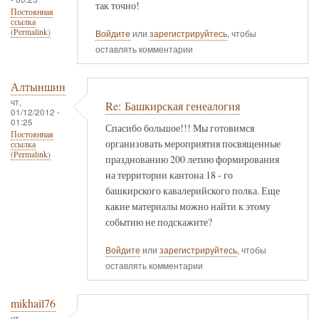
так точно!
Постоянная
ссылка
(Permalink)
Войдите
или
зарегистрируйтесь
, чтобы
оставлять комментарии
Алтыншин
чт,
Re: Башкирская генеалогия
01/12/2012 -
01:25
Спасибо большое!!! Мы готовимся
Постоянная
организовать мероприятия посвященные
ссылка
(Permalink)
празднованию 200 летию формирования
на территории кантона 18 - го
башкирского кавалерийского полка. Еще
какие материалы можно найти к этому
событию не подскажите?
Войдите
или
зарегистрируйтесь
, чтобы
оставлять комментарии
mikhail76
чт,