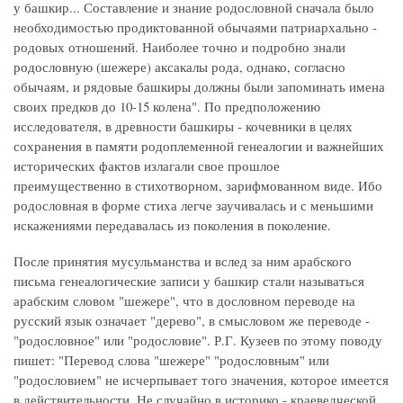
у башкир... Составление и знание родословной сначала было
необходимостью продиктованной обычаями патриархально -
родовых отношений. Наиболее точно и подробно знали
родословную (шежере) аксакалы рода, однако, согласно
обычаям, и рядовые башкиры должны были запоминать имена
своих предков до 10-15 колена". По предположению
исследователя, в древности башкиры - кочевники в целях
сохранения в памяти родоплеменной генеалогии и важнейших
исторических фактов излагали свое прошлое
преимущественно в стихотворном, зарифмованном виде. Ибо
родословная в форме стиха легче заучивалась и с меньшими
искажениями передавалась из поколения в поколение.
После принятия мусульманства и вслед за ним арабского
письма генеалогические записи у башкир стали называться
арабским словом "шежере", что в дословном переводе на
русский язык означает "дерево", в смысловом же переводе -
"родословное" или "родословие". Р.Г. Кузеев по этому поводу
пишет: "Перевод слова "шежере" "родословным" или
"родословием" не исчерпывает того значения, которое имеется
в действительности. Не случайно в историко - краеведческой