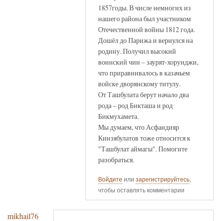
1857годы. В числе немногих из
нашего района был участником
Отечественной войны 1812 года.
Дошёл до Парижа и вернулся на
родину. Получил высокий
воинский чин – заурят-хорунджи,
что приравнивалось в казачьем
войске дворянскому титулу.
От Ташбулата берут начало два
рода – род Бикташа и род
Бикмухамета.
Мы думаем, что Асфандияр
Кинзябулатов тоже относится к
"Ташбулат аймагы". Помогите
разобраться.
Войдите
или
зарегистрируйтесь
,
чтобы оставлять комментарии
mikhail76