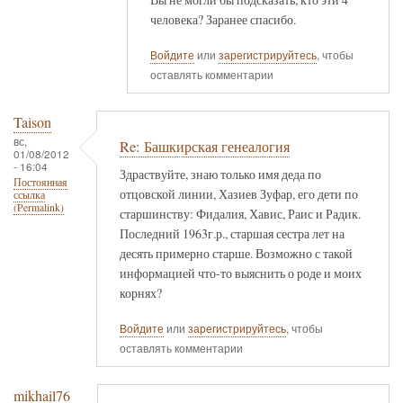
человека? Заранее спасибо.
Войдите
или
зарегистрируйтесь
, чтобы
оставлять комментарии
Taison
вс,
Re: Башкирская генеалогия
01/08/2012
- 16:04
Здраствуйте, знаю только имя деда по
Постоянная
отцовской линии, Хазиев Зуфар, его дети по
ссылка
(Permalink)
старшинству: Фидалия, Хавис, Раис и Радик.
Последний 1963г.р., старшая сестра лет на
десять примерно старше. Возможно с такой
информацией что-то выяснить о роде и моих
корнях?
Войдите
или
зарегистрируйтесь
, чтобы
оставлять комментарии
mikhail76