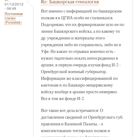
Re: Башкирская генеалогия
01/12/2012
- 08:49
Вот именно с информацией по башкирским
Постоянная
полкам я в ЦГИА особо не сталкивался.
ссылка
(Permalink)
Подозреваю, что их формирование шло не по
линии Башкирского войска, а по какому-то
др. учреждению и материалы этого
учреждения либо не сохранились, либо не в
Уфе. Но какие-то отрывки конечно есть -
нужно тщательно искать непосредвенно в
архиве, в первую очередь изучая фонд И-2 -
Оренбургский военный губернатор.
Информации же классифицированной по
кантонам и по Башкиро-мещерякскому
войску вообще в архиве просто немеряно.
Все в том же фонде И-2.
Вот такие вот дела встречаются: О
доставлении сведений от Оренбургского губ.
правления и Казенной Палаты, - о
комплектовании тептярских полков и