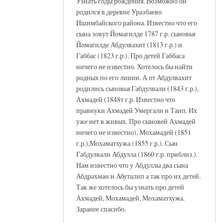
Узнать годы рождения. Возможно он
родился в деревне Уразбаево
Ишимбайского района. Известно что его
сына зовут Йомагилде 1787 г.р. сыновья
Йомагилде Абдулвахит (1813 г.р.) и
Габбас (1823 г.р.). Про детей Габбаса
ничего не известно. Хотелось бы найти
родных по его линии. А от Абдулвахит
родились сыновья Габдулвали (1843 г.р.),
Ахмадей (1848т г.р. Известно что
правнуки Ахмадей Умергали и Таип. Их
уже нет в живых. Про сыновей Ахмадей
ничего не известно), Мохамадей (1851
г.р.),Мохаматхужа (1855 г.р.). Сын
Габдулвали Абдулла (1860 г.р. приблиз.).
Нам известно что у Абдуллы два сына
Абдрахман и Абуталип а так про их детей.
Так же хотелось бы узнать про детей
Ахмадей, Мохамадей, Мохаматхужа.
Заранее спасибо.