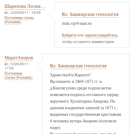
Шарипова Лилия…
вс, 12/04/2011 - 16:09
Re: Башкирская генеалогия
Постоянная ссылка
(Permalink)
lilek.vip@mail.ru
Войдите
или
зарегистрируйтесь
,
чтобы оставлять комментарии
МаратАкиров
вс, 12/25/2011 -
Re: Башкирская генеалогия
17:52
Постоянная
Здравствуйте,Каратун!
ссылка (Permalink)
Вы пишите, в 1869-1871 гг. в
д.Кинзягулово среди подписантов
появляется подпись отставного зауряд-
хорунжего Хуснитдина Акирова. По
данным владенных записей за 1871 г.,
выданных государственным крестьянам
4 человека хутора Акирово получили
надел.
Вы не могли бы подсказать, кто эти 4