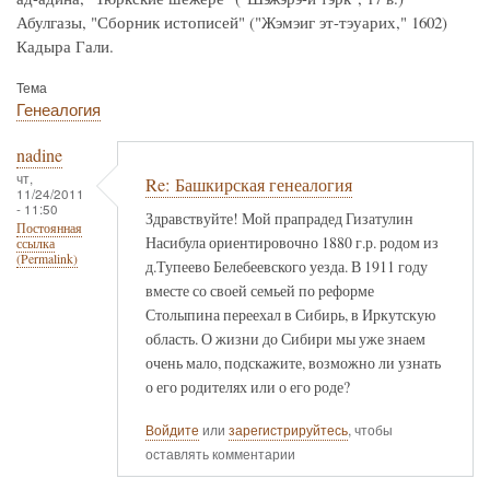
Абулгазы, "Сборник истописей" ("Жэмэиг эт-тэуарих," 1602)
Кадыра Гали.
Тема
Генеалогия
nadine
чт,
Re: Башкирская генеалогия
11/24/2011
- 11:50
Здравствуйте! Мой прапрадед Гизатулин
Постоянная
Насибула ориентировочно 1880 г.р. родом из
ссылка
(Permalink)
д.Тупеево Белебеевского уезда. В 1911 году
вместе со своей семьей по реформе
Столыпина переехал в Сибирь, в Иркутскую
область. О жизни до Сибири мы уже знаем
очень мало, подскажите, возможно ли узнать
о его родителях или о его роде?
Войдите
или
зарегистрируйтесь
, чтобы
оставлять комментарии