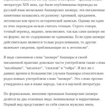
литературе XIX века, где были опубликованы переводы на
русский язык нескольких башкирских шежере, эти письменные
памятники назывались по разному: хроникой, преданием,
летописью или просто исторической записью. Однако ни один
из этих переводов нельзя считать точным. Строго говоря,
точный перевод, видимо, невозможен, так как сами шежере ни
по форме, ни по содержанию не одинаковы. Если одни шежере
действительно являются только родословными, то другие
включают сведения, приближающие их к летописям".
В виде синонимов слова "шежере" башкиры в своей
письменной практике довольно часто употребляли также слова
"насабнаме", "насапхат", "силсиля" и "тайра". И все же с
давних времен в большинстве случаев башкиры относительно
родословных употребляли слово "шежере". Это слово прочно
утвердилось как в языке народа, так и в научной литературе.
По формальным, внешним признакам башкирские шежере
делятся на два основных вида: номинальные и нарративные.
Первый вид представляет из себя список мужских имен,