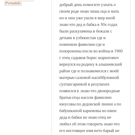
(Permalink)
добрый день помогите узнать о
своем роде знаю лишь оца и мать
но и они уже ушли в мир иной
знаю что дед и бабка в 30х годах
были раскулачены и бежали с
детьми в узбекистан где и
поменяли фамилию где и
похоронены после во войны в 1960
г отец садыков борис шарипович
вернулся на родину в альшеевский
район где и познакомился с моей
матерью салимой насиббуловной
султангареевой в результате
появился я .знаю что двоюродные
братья отца насоли фамилию
юнусовы по дедовской линии а по
бабушкиной каримовы но имен
деда и бабки не знаю отец не
любил об этом говорить знаю что
его нестоящие имя нето барый не