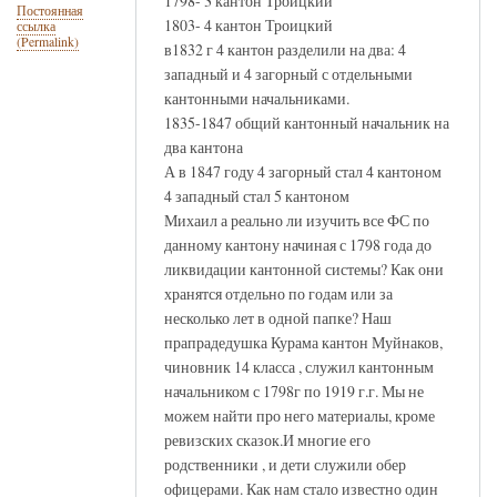
1798- 3 кантон Троицкий
Постоянная
1803- 4 кантон Троицкий
ссылка
(Permalink)
в1832 г 4 кантон разделили на два: 4
западный и 4 загорный с отдельными
кантонными начальниками.
1835-1847 общий кантонный начальник на
два кантона
А в 1847 году 4 загорный стал 4 кантоном
4 западный стал 5 кантоном
Михаил а реально ли изучить все ФС по
данному кантону начиная с 1798 года до
ликвидации кантонной системы? Как они
хранятся отдельно по годам или за
несколько лет в одной папке? Наш
прапрадедушка Курама кантон Муйнаков,
чиновник 14 класса , служил кантонным
начальником с 1798г по 1919 г.г. Мы не
можем найти про него материалы, кроме
ревизских сказок.И многие его
родственники , и дети служили обер
офицерами. Как нам стало известно один