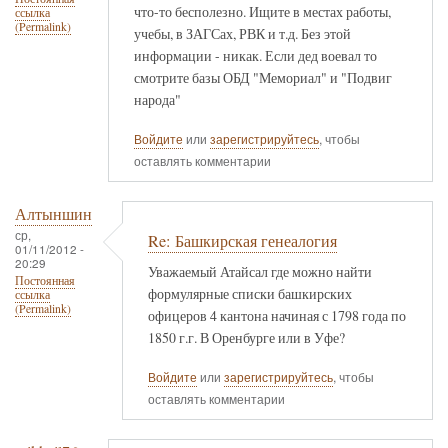
что-то бесполезно. Ищите в местах работы,
ссылка
(Permalink)
учебы, в ЗАГСах, РВК и т.д. Без этой
информации - никак. Если дед воевал то
смотрите базы ОБД "Мемориал" и "Подвиг
народа"
Войдите
или
зарегистрируйтесь
, чтобы
оставлять комментарии
Алтыншин
ср,
Re: Башкирская генеалогия
01/11/2012 -
20:29
Уважаемый Атайсал где можно найти
Постоянная
формулярные списки башкирских
ссылка
(Permalink)
офицеров 4 кантона начиная с 1798 года по
1850 г.г. В Оренбурге или в Уфе?
Войдите
или
зарегистрируйтесь
, чтобы
оставлять комментарии