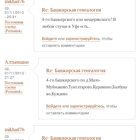
mikhail76
ср,
Re: Башкирская генеалогия
01/11/2012
- 20:31
4-го башкирского или мещерякского? В
Постоянная
любом случае в Уфе есть...
ссылка
(Permalink)
Войдите
или
зарегистрируйтесь
, чтобы
оставлять комментарии
Алтыншин
ср,
Re: Башкирская генеалогия
01/11/2012 -
21:27
4-го башкирского по д.Мало-
Постоянная
Муйнаково,Тунгатарово,Курамино,Балбуко
ссылка
(Permalink)
во,Кужаево
Войдите
или
зарегистрируйтесь
, чтобы
оставлять комментарии
mikhail76
ср,
Re: Башкирская генеалогия