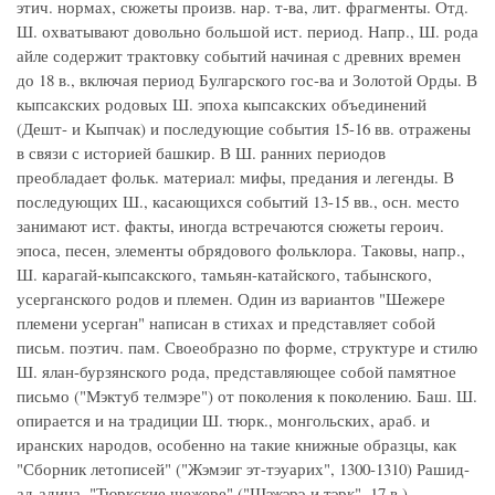
этич. нормах, сюжеты произв. нар. т-ва, лит. фрагменты. Отд.
Ш. охватывают довольно большой ист. период. Напр., Ш. рода
айле содержит трактовку событий начиная с древних времен
до 18 в., включая период Булгарского гос-ва и Золотой Орды. В
кыпсакских родовых Ш. эпоха кыпсакских объединений
(Дешт- и Кыпчак) и последующие события 15-16 вв. отражены
в связи с историей башкир. В Ш. ранних периодов
преобладает фольк. материал: мифы, предания и легенды. В
последующих Ш., касающихся событий 13-15 вв., осн. место
занимают ист. факты, иногда встречаются сюжеты героич.
эпоса, песен, элементы обрядового фольклора. Таковы, напр.,
Ш. карагай-кыпсакского, тамьян-катайского, табынского,
усерганского родов и племен. Один из вариантов "Шежере
племени усерган" написан в стихах и представляет собой
письм. поэтич. пам. Своеобразно по форме, структуре и стилю
Ш. ялан-бурзянского рода, представляющее собой памятное
письмо ("Мэктyб телмэре") от поколения к поколению. Баш. Ш.
опирается и на традиции Ш. тюрк., монгольских, араб. и
иранских народов, особенно на такие книжные образцы, как
"Сборник летописей" ("Жэмэиг эт-тэуарих", 1300-1310) Рашид-
ад-адина, "Тюркские шежере" ("Шэжэрэ-и тэрк", 17 в.)