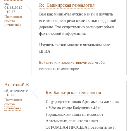
ср,
Re: Башкирская генеалогия
01/18/2012
- 10:47
Вам как минимум нужно найти и изучить
Постоянная
все имеющиеся ревизские сказки по данной
ссылка
(Permalink)
деревне. Это существенно расширит объем
фактической информации.
Изучить сказки можно в читальном зале
ЦГИА
Войдите
или
зарегистрируйтесь
, чтобы
оставлять комментарии
Анатолий-К
сб, 01/28/2012
Re: Башкирская генеалогия
- 16:06
Постоянная
Ищу родственников Артемьевых живших
ссылка
в Уфе на улице Бабушкина 48 и
(Permalink)
Горшковых живших на искось от
Артемьевых, если кто то знает
ОГРОМНАЯ ПРОСЬБА позвонить по т.