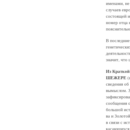
именами, не
случаев евр
состоящей и
номер отца 
пояснительн
В последние
генетически
деятельност
значит, что
Из Краткой
ШЕЖЕРЕ
(
сведения об
вымыслом. З
зафиксирова
сообщения о
большой ист.
ва и Золото
в связи с и
касающихся 