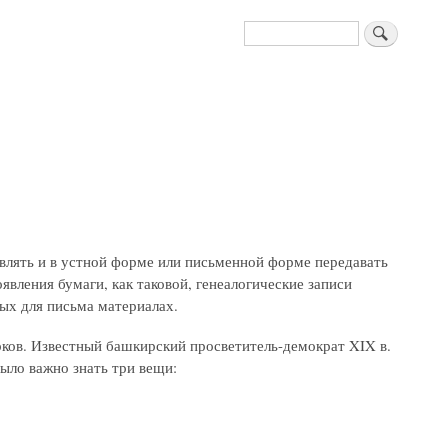
Поиск
авлять и в устной форме или письменной форме передавать
явления бумаги, как таковой, генеалогические записи
мых для письма материалах.
рков. Известный башкирский просветитель-демократ XIX в.
ыло важно знать три вещи: