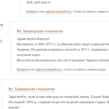
lilek.vip@mail.ru
Войдите
или
зарегистрируйтесь
, чтобы оставлять коммен
ов
-
Re: Башкирская генеалогия
Здравствуйте,Каратун!
nk)
Вы пишите, в 1869-1871 гг. в д.Кинзягулово среди подписанто
Акирова. По данным владенных записей за 1871 г., выданных 
получили надел.
Вы не могли бы подсказать, кто эти 4 человека? Заранее спасибо
Войдите
или
зарегистрируйтесь
, чтобы оставлять комментарии
Re: Башкирская генеалогия
Здраствуйте, знаю только имя деда по отцовской линии, Хазиев Зуфар
Последний 1963г.р., старшая сестра лет на десять примерно старше.
корнях?