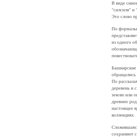
В виде сино
"силсиля" и
Это слово пр
По формальн
представляе
из одного о
обозначающе
повествоват
Башкирские 
обращались 
По рассказа
деревень и 
землю или о
древних род
настоящее в
коллекциях.
Сложившаяся
сохраняют с