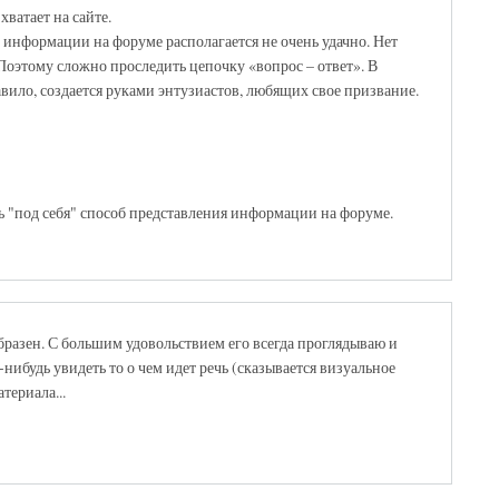
хватает на сайте.
, информации на форуме располагается не очень удачно. Нет
Поэтому сложно проследить цепочку «вопрос – ответ». В
авило, создается руками энтузиастов, любящих свое призвание.
ь "под себя" способ представления информации на форуме.
бразен. С большим удовольствием его всегда проглядываю и
нибудь увидеть то о чем идет речь (сказывается визуальное
ериала...