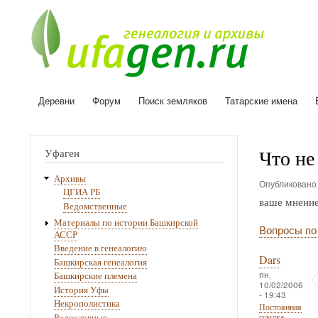
Деревни
Форум
Поиск земляков
Татарские имена
Основная
навигация
Что не
Уфаген
Архивы
Опубликован
ЦГИА РБ
ваше мнени
Ведомственные
Материалы по истории Башкирской
Вопросы по
АССР
Введение в генеалогию
Dars
Башкирская генеалогия
пн,
Башкирские племена
10/02/2006
История Уфы
- 19:43
Некрополистика
Постоянная
Родословные
ссылка