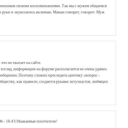
твенников своими воспоминаниями. Так мы с мужем общаемся
 в руки и звукозапись включаю. Маман говорит, говорит. Муж
что не хватает на сайте.
взгляд, информации на форуме располагается не очень удачно.
сообщению. Поэтому сложно проследить цепочку «вопрос –
обществу, как правило, создается руками энтузиастов, любящих
006 - 18:43)Уважаемые посетители!