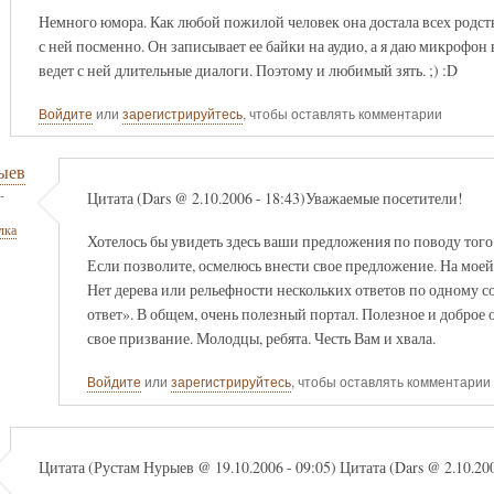
Немного юмора. Как любой пожилой человек она достала всех родс
с ней посменно. Он записывает ее байки на аудио, а я даю микрофон
ведет с ней длительные диалоги. Поэтому и любимый зять. ;) :D
Войдите
или
зарегистрируйтесь
, чтобы оставлять комментарии
ыев
-
Цитата (Dars @ 2.10.2006 - 18:43)Уважаемые посетители!
лка
Хотелось бы увидеть здесь ваши предложения по поводу того. 
Если позволите, осмелюсь внести свое предложение. На моей 
Нет дерева или рельефности нескольких ответов по одному 
ответ». В общем, очень полезный портал. Полезное и доброе 
свое призвание. Молодцы, ребята. Честь Вам и хвала.
Войдите
или
зарегистрируйтесь
, чтобы оставлять комментарии
Цитата (Рустам Нурыев @ 19.10.2006 - 09:05) Цитата (Dars @ 2.10.2