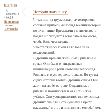
Шагиев
пн,
История наизнанку.
01/04/2021
- 19:55
Читая иногда труды западных историков,
Постоянная
составил примерный взгляд течения истории
ссылка
(Permalink)
по их мнению. Временами у меня челюсть
падает и приходится вставлять её на место,
чтобы было чем жевать.
Что отложилось у меня в голове от их
исследований.
В древние времена жили-были римляне и
греки. Они были очень развитые
цивилизации. Греки изобрели велосипед.
Римляне его усовершенствовали. Но тут на
сцену истории взошли древние саксы. Они
жили на своём острове. Отделились от
римлян и появилось племя английских
учёных. Они усовершенствовали велосипед
древних римлян. Воткнули ему в брюхо
пламенный мотор и назвали его мотобайком.