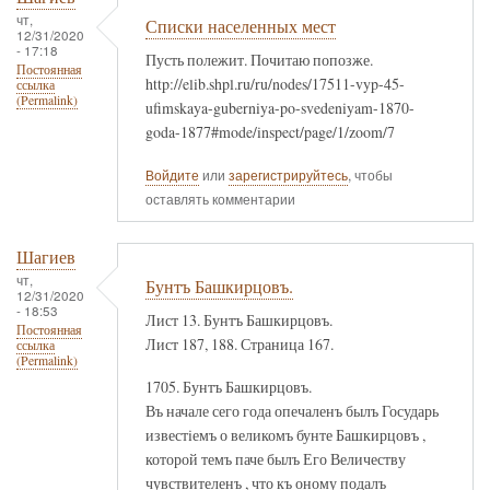
чт,
Списки населенных мест
12/31/2020
- 17:18
Пусть полежит. Почитаю попозже.
Постоянная
http://elib.shpl.ru/ru/nodes/17511-vyp-45-
ссылка
(Permalink)
ufimskaya-guberniya-po-svedeniyam-1870-
goda-1877#mode/inspect/page/1/zoom/7
Войдите
или
зарегистрируйтесь
, чтобы
оставлять комментарии
Шагиев
чт,
Бунтъ Башкирцовъ.
12/31/2020
- 18:53
Лист 13. Бунтъ Башкирцовъ.
Постоянная
Лист 187, 188. Страница 167.
ссылка
(Permalink)
1705. Бунтъ Башкирцовъ.
Въ начале сего года опечаленъ былъ Государь
известiемъ о великомъ бунте Башкирцовъ ,
которой темъ паче былъ Его Величеству
чувствителенъ , что къ оному подалъ