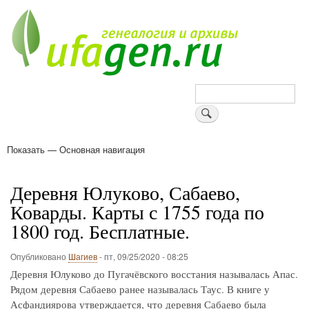
Перейти
к
основному
содержанию
Поиск
Показать — Основная навигация
Основная
навигация
Деревни
Форум
Поиск земляков
Татарские имена
Блоги
Войти
Поддержи Уфаген!
Деревня Юлуково, Сабаево,
Коварды. Карты с 1755 года по
1800 год. Бесплатные.
Опубликовано
Шагиев
-
пт, 09/25/2020 - 08:25
Деревня Юлуково до Пугачёвского восстания называлась Апас.
Рядом деревня Сабаево ранее называлась Таус. В книге у
Асфандиярова утверждается, что деревня Сабаево была