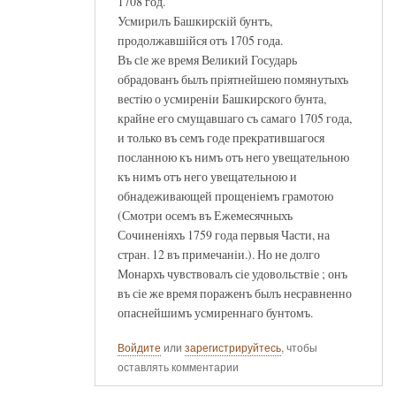
1708 год.
Усмирилъ Башкирскiй бунтъ,
продолжавшiйся отъ 1705 года.
Въ сlе же время Великий Государь
обрадованъ былъ прiятнейшею помянутыхъ
вестiю о усмиренiи Башкирского бунта,
крайне его смущавшаго съ самаго 1705 года,
и только въ семъ годе прекратившагося
посланною къ нимъ отъ него увещательною
къ нимъ отъ него увещательною и
обнадеживающей прощенiемъ грамотою
(Смотри осемъ въ Ежемесячныхъ
Сочиненiяхъ 1759 года первыя Части, на
стран. 12 въ примечанiи.). Но не долго
Монархъ чувствовалъ сiе удовольствiе ; онъ
въ сiе же время пораженъ былъ несравненно
опаснейшимъ усмиреннаго бунтомъ.
Войдите
или
зарегистрируйтесь
, чтобы
оставлять комментарии