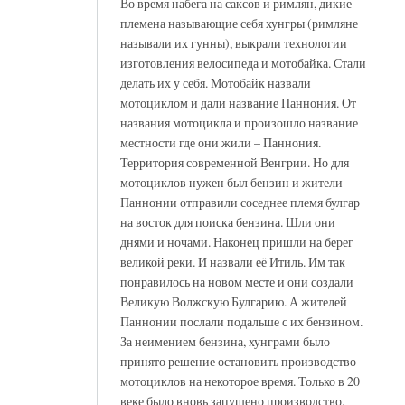
Во время набега на саксов и римлян, дикие
племена называющие себя хунгры (римляне
называли их гунны), выкрали технологии
изготовления велосипеда и мотобайка. Стали
делать их у себя. Мотобайк назвали
мотоциклом и дали название Паннония. От
названия мотоцикла и произошло название
местности где они жили – Паннония.
Территория современной Венгрии. Но для
мотоциклов нужен был бензин и жители
Паннонии отправили соседнее племя булгар
на восток для поиска бензина. Шли они
днями и ночами. Наконец пришли на берег
великой реки. И назвали её Итиль. Им так
понравилось на новом месте и они создали
Великую Волжскую Булгарию. А жителей
Паннонии послали подальше с их бензином.
За неимением бензина, хунграми было
принято решение остановить производство
мотоциклов на некоторое время. Только в 20
веке было вновь запущено производство.