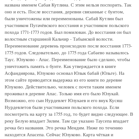
названа именем Сабая Кутлина. С этим нельзя поспорить. Так
оно и есть. После восстания, деревни связанные с бунтом,
были уничтожены или переименованы. Сабай Кутлин был
участником Пугачёвского восстания и участником польского
похода 1771-1773 годов. Был помилован. До восстания он был
волостным старшиной Кальчир - Табынской волости.
Переименование деревень происходило после восстания 1773-
1775 годов. Следовательно, до 1775 года Сабаево называлось
Таус. Юлуково - Апас. Переименование было сделано, чтобы
уничтожить память о бунте. Как утверждается в книге
Асфандиярова, Юлуково основал Юлык бабай (Юльге). На
этом сайте приводится выдержка из его книги по деревне
Юлуково. Действительно, человек с почти таким именем
проживал в деревне Апас. Только имя его было Юлукай.
Возможно, его сын Нурдевлет Юлукаев и его внук Кусяш
Нурдевлетов были участниками польского похода. Если
посмотреть на карту за 1755 год, то будет видно следующее. В
реку Белую впадает Зилим. Там где указано Таусепа впадает
речка без названия. Это речка Мендим. Ниже по течению
находится Апасепа. Сейчас Юлуково. Карта чёткая и