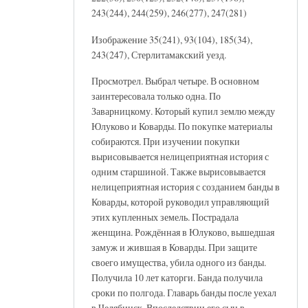
243(244), 244(259), 246(277), 247(281)
Изображение 35(241), 93(104), 185(34),
243(247), Стерлитамакский уезд.
Просмотрел. Выбрал четыре. В основном
заинтересовала только одна. По
Заварницкому. Который купил землю между
Юлуково и Коварды. По покупке материалы
собираются. При изучении покупки
вырисовывается нелицеприятная история с
одним старшиной. Также вырисовывается
нелицеприятная история с созданием банды в
Коварды, которой руководил управляющий
этих купленных земель. Пострадала
женщина. Рождённая в Юлуково, вышедшая
замуж и жившая в Коварды. При защите
своего имущества, убила одного из банды.
Получила 10 лет каторги. Банда получила
сроки по полгода. Главарь банды после уехал
в Челябинск. Впоследствии его сын в