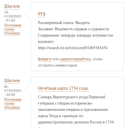
Шагиев
сб,
РГБ
01/02/2021
- 01:24
Расширенный поиск. Вводить.
Постоянная
Заглавие: Ведомость справок о судимости
ссылка
(Permalink)
Содержание: коварды. каварды. юлукова (не
юлуково)
https://search.rsl.ru/ru/record/01005383454
Войдите
или
зарегистрируйтесь
, чтобы
оставлять комментарии
Шагиев
вс,
Нечёткая карта 1734 года.
01/03/2021
- 22:06
Словарь Верхотурского уезда Пермской
Постоянная
губернии с общим историческо-
ссылка
(Permalink)
экономическим очерком и приложением
карты Уезда в границах по
административному делению России в 1734