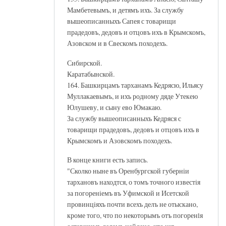
Мамбетевымъ, и детямъ ихъ. За службу
вышеописанныхъ Сапея с товарищи
прадедовъ, дедовъ и отцовъ ихъ в Крымскомъ,
Азовском и в Свескомъ походехъ.
Сибирской.
Каратабынской.
164. Башкирцамъ тарханамъ Кедрясю, Ильясу
Муллакаевымъ, и ихъ родному дяде Утекею
Юлушеву, и сыну ево Юмакаю.
За службу вышеописанныхъ Кедряся с
товарищи прадедовъ, дедовъ и отцовъ ихъ в
Крымскомъ и Азовскомъ походехъ.
В конце книги есть запись.
"Сколко ныне въ Оренбургской губернiи
тархановъ находтся, о томъ точного известiя
за погоренiемъ въ Уфимской и Исетской
провинцiяхъ почти всехъ делъ не отыскано,
кроме того, что по некоторымъ отъ погоренlя