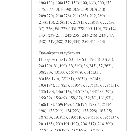
196(138), 198(157, 158), 199(166), 200(173,
175, 177), 201(198), 205(219), 207(250),
209(270), 210(276), 211(285), 212(289),
214(310), 215(315), 217(13), 218(19), 222(56,
57), 226(96), 227(105), 228(109, 110), 231(142,
143), 239(211), 242(236), 243(246), 243(247,
248), 247(288), 249(303), 250(311, 313).
Оренбургская губерния.
Изображение 17(53), 18(63), 19(74), 21(94),
24(120), 31(199), 33(219), 36(245), 37(262),
38(270), 40(300), 55(79,80), 61(131),
65(163,170), 72(231), 86(32), 98(145),
103(194), 117(25), 119(48), 127(133), 129(151),
133(190), 136(216), 137(234), 143(285, 292),
155(39), 156(49), 158(62), 159(76), 161(93),
168(158), 169(169), 170(176, 178), 172(196,
198), 173(212), 174(223), 175(228), 185(35),
187(50), 191(95), 193(110), 194(116), 195(134),
201(183), 202(191, 192), 204(217), 214(309),
222(58), 230(125), 232(146), 237(198),