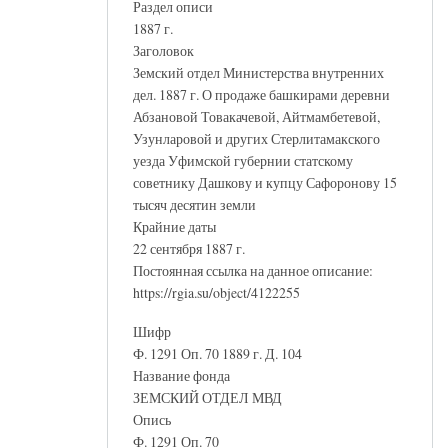
Раздел описи
1887 г.
Заголовок
Земский отдел Министерства внутренних
дел. 1887 г. О продаже башкирами деревни
Абзановой Товакачевой, Айтмамбетевой,
Узунларовой и других Стерлитамакского
уезда Уфимской губернии статскому
советнику Дашкову и купцу Сафоронову 15
тысяч десятин земли
Крайние даты
22 сентября 1887 г.
Постоянная ссылка на данное описание:
https://rgia.su/object/4122255
Шифр
Ф. 1291 Оп. 70 1889 г. Д. 104
Название фонда
ЗЕМСКИЙ ОТДЕЛ МВД
Опись
Ф. 1291 Оп. 70