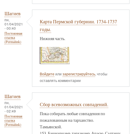
Шагиев
пн,
Карта Пермской губернии. 1734-1737
01/04/2021
- 00:40
годы.
Постоянная
ссылка
Нижняя часть.
(Permalink)
Войдите
или
зарегистрируйтесь
, чтобы
оставлять комментарии
Шагиев
пн,
Сбор всевозможных совпадений.
01/04/2021
- 02:49
Пока собирать любые совпадения по
Постоянная
пожалованным на тарханство.
ссылка
(Permalink)
Тамьянской.
153. Башкирцамъ тарханамъ Апасю, Салташу