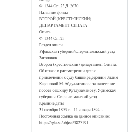
Ф. 1344 Оп. 23 Д. 2670
Название фонда
ВТОРОЙ (КРЕСТЬЯНСКИЙ)
ДЕПАРТАМЕНТ СЕНАТА
Опись
Ф. 1344 Оп. 23
Раздел описи
Уфимская губерния\Стерлитамакский уезд
Заголовок
Второй (крестьянский) департамент Сената.
Об отказе в рассмотрении дела о
привлечении к суду башкира деревни Зилим
Карановой М. Абдуллатинова за нанесение
побоев башкиру Кутлузаманову. Уфимская
губерния, Стерлитамакский уезд
Крайние даты
31 октября 1893 г. - 11 января 1894 г.
Постоянная ссылка на данное описание:
https://rgia.su/object/3827191