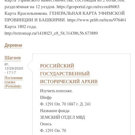
разделённая на 12 уездов. https://geoportal.rgo.ru/record/6063
Карта Красильникова. ГЕНЕРАЛЬНАЯ КАРТА УФИМСКОЙ
ПРОВИНЦИИ И БАШКИРИИ. https://www.prlib.ru/item/976461
Карта 1802 года.
http://retromap.ru/1418023_z8_54.314386,56.673889
Деревни
Шагиев
вт,
РОССИЙСКИЙ
12/29/2020
- 17:17
ГОСУДАРСТВЕННЫЙ
Постоянная
ИСТОРИЧЕСКИЙ АРХИВ
ссылка
(Permalink)
Изучить попозже.
Шифр
Ф. 1291 Оп. 70 1887 г. Д. 241
Название фонда
ЗЕМСКИЙ ОТДЕЛ МВД
Опись
Ф. 1291 Оп. 70