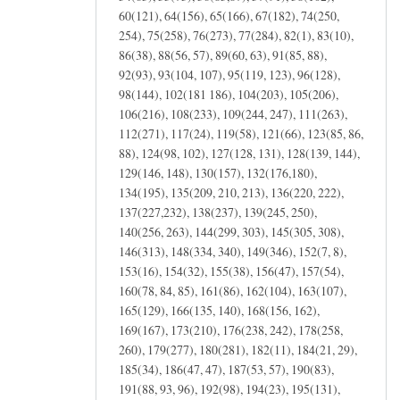
60(121), 64(156), 65(166), 67(182), 74(250,
254), 75(258), 76(273), 77(284), 82(1), 83(10),
86(38), 88(56, 57), 89(60, 63), 91(85, 88),
92(93), 93(104, 107), 95(119, 123), 96(128),
98(144), 102(181 186), 104(203), 105(206),
106(216), 108(233), 109(244, 247), 111(263),
112(271), 117(24), 119(58), 121(66), 123(85, 86,
88), 124(98, 102), 127(128, 131), 128(139, 144),
129(146, 148), 130(157), 132(176,180),
134(195), 135(209, 210, 213), 136(220, 222),
137(227,232), 138(237), 139(245, 250),
140(256, 263), 144(299, 303), 145(305, 308),
146(313), 148(334, 340), 149(346), 152(7, 8),
153(16), 154(32), 155(38), 156(47), 157(54),
160(78, 84, 85), 161(86), 162(104), 163(107),
165(129), 166(135, 140), 168(156, 162),
169(167), 173(210), 176(238, 242), 178(258,
260), 179(277), 180(281), 182(11), 184(21, 29),
185(34), 186(47, 47), 187(53, 57), 190(83),
191(88, 93, 96), 192(98), 194(23), 195(131),