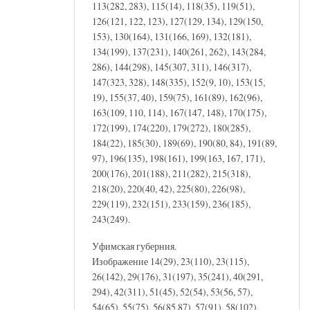
113(282, 283), 115(14), 118(35), 119(51),
126(121, 122, 123), 127(129, 134), 129(150,
153), 130(164), 131(166, 169), 132(181),
134(199), 137(231), 140(261, 262), 143(284,
286), 144(298), 145(307, 311), 146(317),
147(323, 328), 148(335), 152(9, 10), 153(15,
19), 155(37, 40), 159(75), 161(89), 162(96),
163(109, 110, 114), 167(147, 148), 170(175),
172(199), 174(220), 179(272), 180(285),
184(22), 185(30), 189(69), 190(80, 84), 191(89,
97), 196(135), 198(161), 199(163, 167, 171),
200(176), 201(188), 211(282), 215(318),
218(20), 220(40, 42), 225(80), 226(98),
229(119), 232(151), 233(159), 236(185),
243(249).
Уфимская губерния.
Изображение 14(29), 23(110), 23(115),
26(142), 29(176), 31(197), 35(241), 40(291,
294), 42(311), 51(45), 52(54), 53(56, 57),
54(65), 55(75), 56(85,87), 57(91), 58(102),