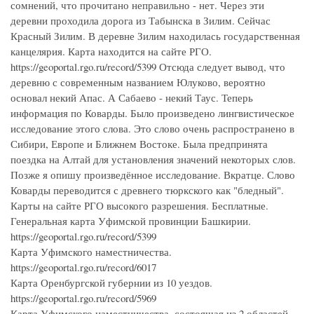
сомнений, что прочитано неправильно - нет. Через эти
деревни проходила дорога из Табынска в Зилим. Сейчас
Красный Зилим. В деревне Зилим находилась государственная
канцелярия. Карта находится на сайте РГО.
https://geoportal.rgo.ru/record/5399 Отсюда следует вывод, что
деревню с современным названием Юлуково, вероятно
основал некий Апас. А Сабаево - некий Таус. Теперь
информация по Коварды. Было произведено лингвистическое
исследование этого слова. Это слово очень распространено в
Сибири, Европе и Ближнем Востоке. Была предпринята
поездка на Алтай для установления значений некоторых слов.
Позже я опишу произведённое исследование. Вкратце. Слово
Коварды переводится с древнего тюркского как "бледный".
Карты на сайте РГО высокого разрешения. Бесплатные.
Генеральная карта Уфимской провинции Башкирии.
https://geoportal.rgo.ru/record/5399
Карта Уфимского наместничества.
https://geoportal.rgo.ru/record/6017
Карта Оренбургской губернии из 10 уездов.
https://geoportal.rgo.ru/record/5969
Карта Уфимского наместничества, состоящая из 2 областей,