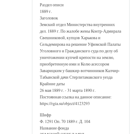
Раздел описи
1889 г.
Заголовок
Земский отдел Министерства внутренних
дел. 1889 г. По жалобе жены Контр-Адмирала
Свешниковой, купцов Харькова и
Сельдемирова на решение Уфимской Палаты
Уголовного и Гражданского суда по делу об
уничтожении купчей крепости на землю,
приобретенную ими и Колю асессором
Заварицким у башкир-вотчинников Калчир-
Табынской дачи Стерлитамакского уезда
Крайние даты
26 мая 1889 г. - 31 марта 1890 г.
Постоянная ссылка на данное описание:
https://rgia.su/object/4123293
Шифр
Ф. 1291 Оп. 70 1889 г. Д. 104
Название фонда