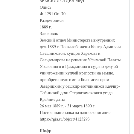
ЗЕМСКИЙ ОТДЕЛ МВД
Опись
Ф. 1291 Оп. 70
Раздел описи
1889 г.
Заголовок
Земский отдел Министерства внутренних
дел. 1889 г. По жалобе жены Контр-Адмирала
Свешниковой, купцов Харькова и
Сельдемирова на решение Уфимской Палаты
Уголовного и Гражданского суда по делу об
уничтожении купчей крепости на землю,
приобретенную ими и Колю асессором
Заварицким у башкир-вотчинников Калчир-
Табынской дачи Стерлитамакского уезда
Крайние даты
26 мая 1889 г. - 31 марта 1890 г.
Постоянная ссылка на данное описание:
https://rgia.su/object/4123293
Шифр