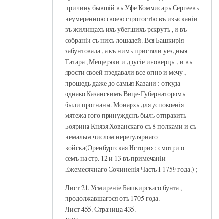
причину бывшiй въ Уфе Коммисаръ Сергеевъ
неумеренною своею строгостlю въ изысканiи
въ жилищахъ ихъ убегшихъ рекрутъ , и въ
собранiи съ нихъ лошадей. Вся Башкирiя
забунтовала , а къ нимъ пристали уездныя
Татара , Мещеряки и другiе иноверцы , и въ
ярости своей предавали все огню и мечу ,
прошедъ даже до самыя Казани : откуда
однако Казанскимъ Вице-Губернаторомъ
были прогнаны. Монархъ для успокоенiя
мятежа того принужденъ былъ отправить
Боярина Князя Хованскаго съ 8 полками и съ
немалым числом нерегулярнаго
войска(Оренбургская История ; смотри о
семъ на стр. 12 и 13 въ примечанiи
Ежемесячнаго Сочиненiя Часть I 1759 года.) ;
Лист 21. Усмиренiе Башкирскаго бунта ,
продолжавшагося отъ 1705 года.
Лист 455. Страница 435.