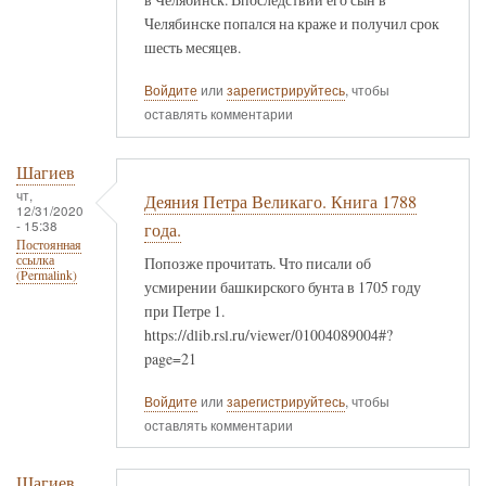
Челябинске попался на краже и получил срок
шесть месяцев.
Войдите
или
зарегистрируйтесь
, чтобы
оставлять комментарии
Шагиев
чт,
Деяния Петра Великаго. Книга 1788
12/31/2020
- 15:38
года.
Постоянная
ссылка
Попозже прочитать. Что писали об
(Permalink)
усмирении башкирского бунта в 1705 году
при Петре 1.
https://dlib.rsl.ru/viewer/01004089004#?
page=21
Войдите
или
зарегистрируйтесь
, чтобы
оставлять комментарии
Шагиев