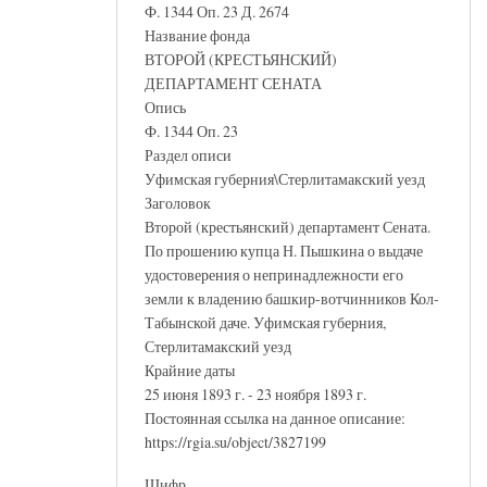
Ф. 1344 Оп. 23 Д. 2674
Название фонда
ВТОРОЙ (КРЕСТЬЯНСКИЙ)
ДЕПАРТАМЕНТ СЕНАТА
Опись
Ф. 1344 Оп. 23
Раздел описи
Уфимская губерния\Стерлитамакский уезд
Заголовок
Второй (крестьянский) департамент Сената.
По прошению купца Н. Пышкина о выдаче
удостоверения о непринадлежности его
земли к владению башкир-вотчинников Кол-
Табынской даче. Уфимская губерния,
Стерлитамакский уезд
Крайние даты
25 июня 1893 г. - 23 ноября 1893 г.
Постоянная ссылка на данное описание:
https://rgia.su/object/3827199
Шифр