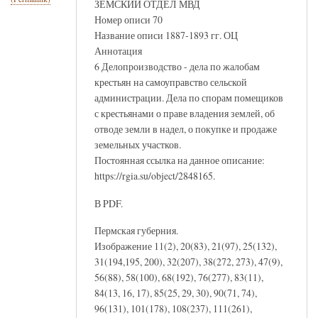
ЗЕМСКИЙ ОТДЕЛ МВД
Номер описи 70
Название описи 1887-1893 гг. ОЦ
Аннотация
6 Делопроизводство - дела по жалобам
крестьян на самоуправство сельской
администрации. Дела по спорам помещиков
с крестьянами о праве владения землей, об
отводе земли в надел, о покупке и продаже
земельных участков.
Постоянная ссылка на данное описание:
https://rgia.su/object/2848165.
В PDF.
Пермская губерния.
Изображение 11(2), 20(83), 21(97), 25(132),
31(194,195, 200), 32(207), 38(272, 273), 47(9),
56(88), 58(100), 68(192), 76(277), 83(11),
84(13, 16, 17), 85(25, 29, 30), 90(71, 74),
96(131), 101(178), 108(237), 111(261),