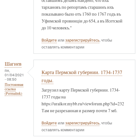
оставшимъ деламъ найдено, что ихъ
тархановъ по репортамъ старшинъ ихъ
показывано было отъ 1760 по 1767 годъ въ
Уфимской провинцiи до 654, а въ Исетской
до 10 человекъ."
Войдите
или
зарегистрируйтесь
, чтобы
оставлять комментарии
Шагиев
пн,
Карта Пермской губернии. 1734-1737
01/04/2021
- 08:50
годы.
Постоянная
ссылка
Загрузил карту Пермской губернии. 1734-
(Permalink)
1737 годы на
https://uralkor.mybb.ru/viewforum.php?id=232
Там не разрезанная и размер почти 7 мб.
Войдите
или
зарегистрируйтесь
, чтобы
оставлять комментарии