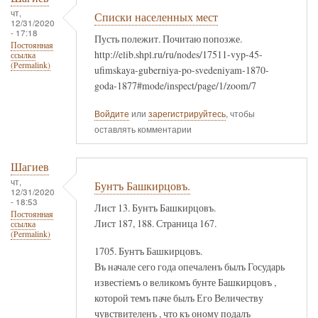
чт,
Списки населенных мест
12/31/2020
- 17:18
Пусть полежит. Почитаю попозже.
Постоянная
http://elib.shpl.ru/ru/nodes/17511-vyp-45-
ссылка
(Permalink)
ufimskaya-guberniya-po-svedeniyam-1870-
goda-1877#mode/inspect/page/1/zoom/7
Войдите
или
зарегистрируйтесь
, чтобы
оставлять комментарии
Шагиев
чт,
Бунтъ Башкирцовъ.
12/31/2020
- 18:53
Лист 13. Бунтъ Башкирцовъ.
Постоянная
Лист 187, 188. Страница 167.
ссылка
(Permalink)
1705. Бунтъ Башкирцовъ.
Въ начале сего года опечаленъ былъ Государь
известiемъ о великомъ бунте Башкирцовъ ,
которой темъ паче былъ Его Величеству
чувствителенъ , что къ оному подалъ