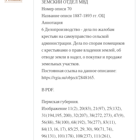
ЗЕМСКИЙ ОТДЕЛ МВД
Номер описи 70
Название описи 1887-1893 гг. ОЦ
Аннотация
6 Делопроизводство - дела по жалобам
крестьян на самоуправство сельской
администрации. Дела по спорам помещиков
с крестьянами о праве владения землей, об
отводе земли в надел, о покупке и продаже
земельных участков.
Постоянная ссылка на данное описание:
https://rgia.su/object/2848165.
В PDF.
Пермская губерния.
Изображение 11(2), 20(83), 21(97), 25(132),
31(194,195, 200), 32(207), 38(272, 273), 47(9),
56(88), 58(100), 68(192), 76(277), 83(11),
84(13, 16, 17), 85(25, 29, 30), 90(71, 74),
96(131), 101(178), 108(237), 111(261),