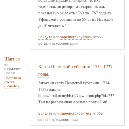
оставшимъ деламъ найдено, что ихъ
тархановъ по репортамъ старшинъ ихъ
показывано было отъ 1760 по 1767 годъ въ
Уфимской провинцiи до 654, а въ Исетской
до 10 человекъ."
Войдите
или
зарегистрируйтесь
, чтобы
оставлять комментарии
Шагиев
пн,
Карта Пермской губернии. 1734-1737
01/04/2021
- 08:50
годы.
Постоянная
ссылка
Загрузил карту Пермской губернии. 1734-
(Permalink)
1737 годы на
https://uralkor.mybb.ru/viewforum.php?id=232
Там не разрезанная и размер почти 7 мб.
Войдите
или
зарегистрируйтесь
, чтобы
оставлять комментарии