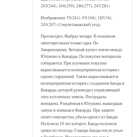
243(244), 244(259), 246(277), 247(281)
Изображение 35(241), 93(104), 185(34),
243(247), Стерлитамакский уезд.
Просмотрел. Выбрал четыре. В основном
заинтересовала только одна. По
Заварницкому. Который купил землю между
Юлуково и Коварды. По покупке материалы
собираются. При изучении покупки
вырисовывается нелицеприятная история с
одним старшиной. Также вырисовывается
нелицеприятная история с созданием банды в
Коварды, которой руководил управляющий
этих купленных земель. Пострадала
женщина. Рождённая в Юлуково, вышедшая
замуж и жившая в Коварды. При защите
своего имущества, убила одного из банды.
Получила 10 лет каторги. Банда получила
сроки по полгода. Главарь банды после уехал
в Челябинск. Впоследствии его сын в