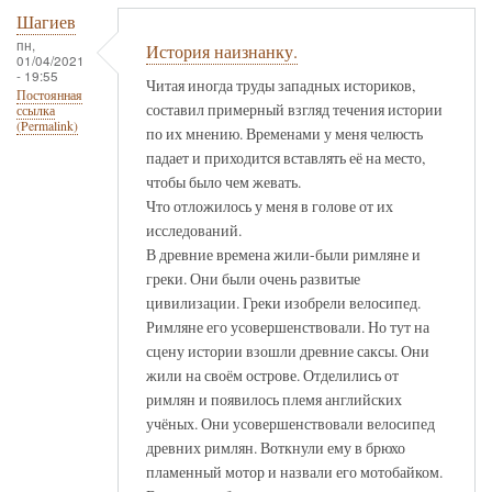
Шагиев
пн,
История наизнанку.
01/04/2021
- 19:55
Читая иногда труды западных историков,
Постоянная
составил примерный взгляд течения истории
ссылка
(Permalink)
по их мнению. Временами у меня челюсть
падает и приходится вставлять её на место,
чтобы было чем жевать.
Что отложилось у меня в голове от их
исследований.
В древние времена жили-были римляне и
греки. Они были очень развитые
цивилизации. Греки изобрели велосипед.
Римляне его усовершенствовали. Но тут на
сцену истории взошли древние саксы. Они
жили на своём острове. Отделились от
римлян и появилось племя английских
учёных. Они усовершенствовали велосипед
древних римлян. Воткнули ему в брюхо
пламенный мотор и назвали его мотобайком.