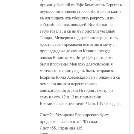
причину бывшiй въ Уфе Коммисаръ Сергеевъ
неумеренною своею строгостlю въ изысканiи
въ жилищахъ ихъ убегшихъ рекрутъ , и въ
собранiи съ нихъ лошадей. Вся Башкирiя
забунтовала , а къ нимъ пристали уездныя
Татара , Мещеряки и другiе иноверцы , и въ
ярости своей предавали все огню и мечу ,
прошедъ даже до самыя Казани : откуда
однако Казанскимъ Вице-Губернаторомъ
были прогнаны. Монархъ для успокоенiя
мятежа того принужденъ былъ отправить
Боярина Князя Хованскаго съ 8 полками и съ
немалым числом нерегулярнаго
войска(Оренбургская История ; смотри о
семъ на стр. 12 и 13 въ примечанiи
Ежемесячнаго Сочиненiя Часть I 1759 года.) ;
Лист 21. Усмиренiе Башкирскаго бунта ,
продолжавшагося отъ 1705 года.
Лист 455. Страница 435.