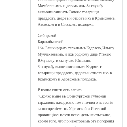
Мамбетевымъ, и детямъ ихъ. За службу
вышеописанныхъ Сапея с товарищи
прадедовъ, дедовъ и отцовъ ихъ в Крымскомъ,
Азовском и в Свескомъ походехъ.
Сибирской.
Каратабынской.
164. Башкирцамъ тарханамъ Кедрясю, Ильясу
Муллакаевымъ, и ихъ родному дяде Утекею
Юлушеву, и сыну ево Юмакаю.
За службу вышеописанныхъ Кедряся с
товарищи прадедовъ, дедовъ и отцовъ ихъ в
Крымскомъ и Азовскомъ походехъ.
В конце книги есть запись.
"Сколко ныне въ Оренбургской губернiи
тархановъ находтся, о томъ точного известiя
за погоренiемъ въ Уфимской и Исетской
провинцiяхъ почти всехъ делъ не отыскано,
кроме того, что по некоторымъ отъ погоренlя