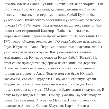
названа именем Сабая Кутлина. С этим нельзя поспорить. Так
оно и есть. После восстания, деревни связанные с бунтом,
были уничтожены или переименованы. Сабай Кутлин был
участником Пугачёвского восстания и участником польского
похода 1771-1773 годов. Был помилован. До восстания он был
волостным старшиной Кальчир - Табынской волости.
Переименование деревень происходило после восстания 1773-
1775 годов. Следовательно, до 1775 года Сабаево называлось
Таус. Юлуково - Апас. Переименование было сделано, чтобы
уничтожить память о бунте. Как утверждается в книге
Асфандиярова, Юлуково основал Юлык бабай (Юльге). На
этом сайте приводится выдержка из его книги по деревне
Юлуково. Действительно, человек с почти таким именем
проживал в деревне Апас. Только имя его было Юлукай.
Возможно, его сын Нурдевлет Юлукаев и его внук Кусяш
Нурдевлетов были участниками польского похода. Если
посмотреть на карту за 1755 год, то будет видно следующее. В
реку Белую впадает Зилим. Там где указано Таусепа впадает
речка без названия. Это речка Мендим. Ниже по течению
находится Апасепа. Сейчас Юлуково. Карта чёткая и