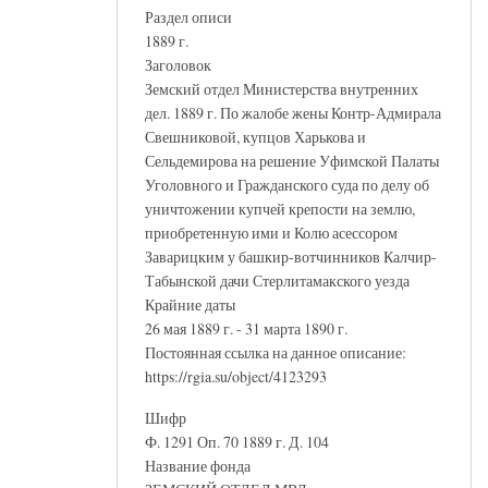
Раздел описи
1889 г.
Заголовок
Земский отдел Министерства внутренних
дел. 1889 г. По жалобе жены Контр-Адмирала
Свешниковой, купцов Харькова и
Сельдемирова на решение Уфимской Палаты
Уголовного и Гражданского суда по делу об
уничтожении купчей крепости на землю,
приобретенную ими и Колю асессором
Заварицким у башкир-вотчинников Калчир-
Табынской дачи Стерлитамакского уезда
Крайние даты
26 мая 1889 г. - 31 марта 1890 г.
Постоянная ссылка на данное описание:
https://rgia.su/object/4123293
Шифр
Ф. 1291 Оп. 70 1889 г. Д. 104
Название фонда