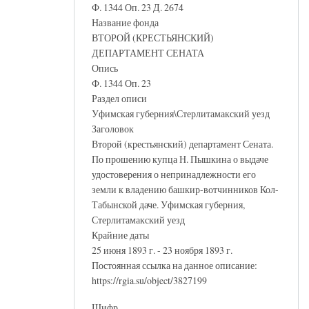
Ф. 1344 Оп. 23 Д. 2674
Название фонда
ВТОРОЙ (КРЕСТЬЯНСКИЙ)
ДЕПАРТАМЕНТ СЕНАТА
Опись
Ф. 1344 Оп. 23
Раздел описи
Уфимская губерния\Стерлитамакский уезд
Заголовок
Второй (крестьянский) департамент Сената.
По прошению купца Н. Пышкина о выдаче
удостоверения о непринадлежности его
земли к владению башкир-вотчинников Кол-
Табынской даче. Уфимская губерния,
Стерлитамакский уезд
Крайние даты
25 июня 1893 г. - 23 ноября 1893 г.
Постоянная ссылка на данное описание:
https://rgia.su/object/3827199
Шифр