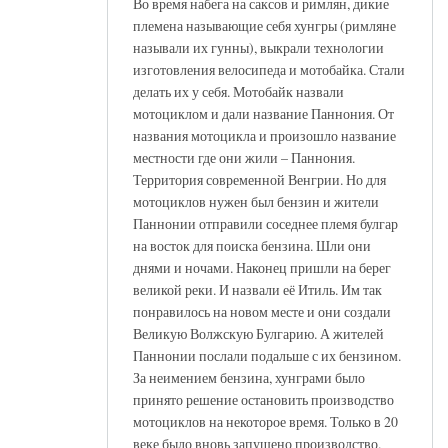
Во время набега на саксов и римлян, дикие
племена называющие себя хунгры (римляне
называли их гунны), выкрали технологии
изготовления велосипеда и мотобайка. Стали
делать их у себя. Мотобайк назвали
мотоциклом и дали название Паннония. От
названия мотоцикла и произошло название
местности где они жили – Паннония.
Территория современной Венгрии. Но для
мотоциклов нужен был бензин и жители
Паннонии отправили соседнее племя булгар
на восток для поиска бензина. Шли они
днями и ночами. Наконец пришли на берег
великой реки. И назвали её Итиль. Им так
понравилось на новом месте и они создали
Великую Волжскую Булгарию. А жителей
Паннонии послали подальше с их бензином.
За неимением бензина, хунграми было
принято решение остановить производство
мотоциклов на некоторое время. Только в 20
веке было вновь запущено производство.