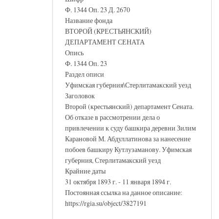
Ф. 1344 Оп. 23 Д. 2670
Название фонда
ВТОРОЙ (КРЕСТЬЯНСКИЙ)
ДЕПАРТАМЕНТ СЕНАТА
Опись
Ф. 1344 Оп. 23
Раздел описи
Уфимская губерния\Стерлитамакский уезд
Заголовок
Второй (крестьянский) департамент Сената.
Об отказе в рассмотрении дела о
привлечении к суду башкира деревни Зилим
Карановой М. Абдуллатинова за нанесение
побоев башкиру Кутлузаманову. Уфимская
губерния, Стерлитамакский уезд
Крайние даты
31 октября 1893 г. - 11 января 1894 г.
Постоянная ссылка на данное описание:
https://rgia.su/object/3827191