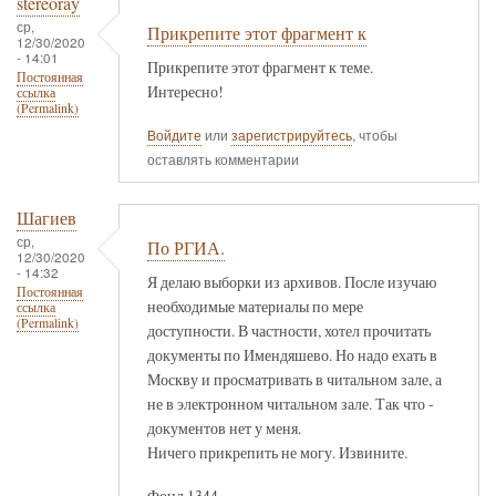
stereoray
ср,
Прикрепите этот фрагмент к
12/30/2020
- 14:01
Прикрепите этот фрагмент к теме.
Постоянная
Интересно!
ссылка
(Permalink)
Войдите
или
зарегистрируйтесь
, чтобы
оставлять комментарии
Шагиев
ср,
По РГИА.
12/30/2020
- 14:32
Я делаю выборки из архивов. После изучаю
Постоянная
необходимые материалы по мере
ссылка
(Permalink)
доступности. В частности, хотел прочитать
документы по Имендяшево. Но надо ехать в
Москву и просматривать в читальном зале, а
не в электронном читальном зале. Так что -
документов нет у меня.
Ничего прикрепить не могу. Извините.
Фонд 1344