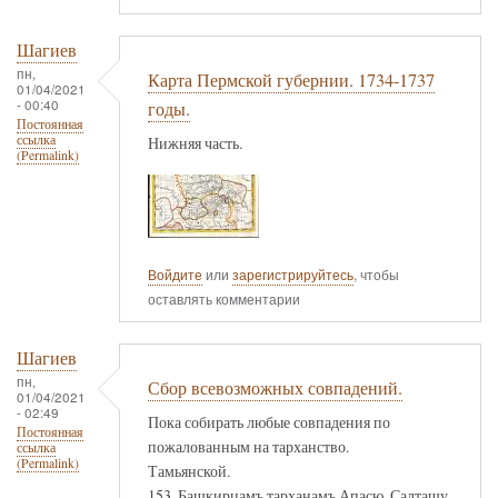
Шагиев
пн,
Карта Пермской губернии. 1734-1737
01/04/2021
- 00:40
годы.
Постоянная
ссылка
Нижняя часть.
(Permalink)
Войдите
или
зарегистрируйтесь
, чтобы
оставлять комментарии
Шагиев
пн,
Сбор всевозможных совпадений.
01/04/2021
- 02:49
Пока собирать любые совпадения по
Постоянная
пожалованным на тарханство.
ссылка
(Permalink)
Тамьянской.
153. Башкирцамъ тарханамъ Апасю, Салташу