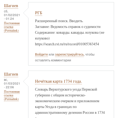
Шагиев
сб,
РГБ
01/02/2021
- 01:24
Расширенный поиск. Вводить.
Постоянная
Заглавие: Ведомость справок о судимости
ссылка
(Permalink)
Содержание: коварды. каварды. юлукова (не
юлуково)
https://search.rsl.ru/ru/record/01005383454
Войдите
или
зарегистрируйтесь
, чтобы
оставлять комментарии
Шагиев
вс,
Нечёткая карта 1734 года.
01/03/2021
- 22:06
Словарь Верхотурского уезда Пермской
Постоянная
губернии с общим историческо-
ссылка
(Permalink)
экономическим очерком и приложением
карты Уезда в границах по
административному делению России в 1734