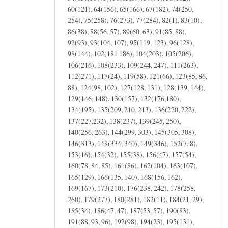
60(121), 64(156), 65(166), 67(182), 74(250,
254), 75(258), 76(273), 77(284), 82(1), 83(10),
86(38), 88(56, 57), 89(60, 63), 91(85, 88),
92(93), 93(104, 107), 95(119, 123), 96(128),
98(144), 102(181 186), 104(203), 105(206),
106(216), 108(233), 109(244, 247), 111(263),
112(271), 117(24), 119(58), 121(66), 123(85, 86,
88), 124(98, 102), 127(128, 131), 128(139, 144),
129(146, 148), 130(157), 132(176,180),
134(195), 135(209, 210, 213), 136(220, 222),
137(227,232), 138(237), 139(245, 250),
140(256, 263), 144(299, 303), 145(305, 308),
146(313), 148(334, 340), 149(346), 152(7, 8),
153(16), 154(32), 155(38), 156(47), 157(54),
160(78, 84, 85), 161(86), 162(104), 163(107),
165(129), 166(135, 140), 168(156, 162),
169(167), 173(210), 176(238, 242), 178(258,
260), 179(277), 180(281), 182(11), 184(21, 29),
185(34), 186(47, 47), 187(53, 57), 190(83),
191(88, 93, 96), 192(98), 194(23), 195(131),