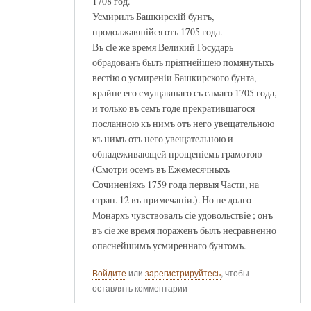
1708 год.
Усмирилъ Башкирскiй бунтъ,
продолжавшiйся отъ 1705 года.
Въ сlе же время Великий Государь
обрадованъ былъ прiятнейшею помянутыхъ
вестiю о усмиренiи Башкирского бунта,
крайне его смущавшаго съ самаго 1705 года,
и только въ семъ годе прекратившагося
посланною къ нимъ отъ него увещательною
къ нимъ отъ него увещательною и
обнадеживающей прощенiемъ грамотою
(Смотри осемъ въ Ежемесячныхъ
Сочиненiяхъ 1759 года первыя Части, на
стран. 12 въ примечанiи.). Но не долго
Монархъ чувствовалъ сiе удовольствiе ; онъ
въ сiе же время пораженъ былъ несравненно
опаснейшимъ усмиреннаго бунтомъ.
Войдите
или
зарегистрируйтесь
, чтобы
оставлять комментарии