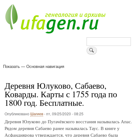
Перейти
к
основному
содержанию
Поиск
Показать — Основная навигация
Основная
навигация
Деревни
Форум
Поиск земляков
Татарские имена
Блоги
Войти
Поддержи Уфаген!
Деревня Юлуково, Сабаево,
Коварды. Карты с 1755 года по
1800 год. Бесплатные.
Опубликовано
Шагиев
-
пт, 09/25/2020 - 08:25
Деревня Юлуково до Пугачёвского восстания называлась Апас.
Рядом деревня Сабаево ранее называлась Таус. В книге у
Асфандиярова утверждается, что деревня Сабаево была