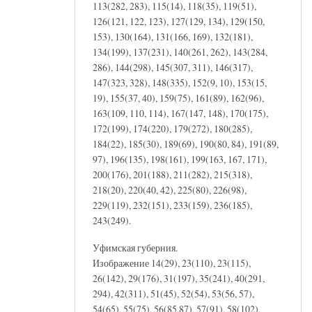
113(282, 283), 115(14), 118(35), 119(51),
126(121, 122, 123), 127(129, 134), 129(150,
153), 130(164), 131(166, 169), 132(181),
134(199), 137(231), 140(261, 262), 143(284,
286), 144(298), 145(307, 311), 146(317),
147(323, 328), 148(335), 152(9, 10), 153(15,
19), 155(37, 40), 159(75), 161(89), 162(96),
163(109, 110, 114), 167(147, 148), 170(175),
172(199), 174(220), 179(272), 180(285),
184(22), 185(30), 189(69), 190(80, 84), 191(89,
97), 196(135), 198(161), 199(163, 167, 171),
200(176), 201(188), 211(282), 215(318),
218(20), 220(40, 42), 225(80), 226(98),
229(119), 232(151), 233(159), 236(185),
243(249).
Уфимская губерния.
Изображение 14(29), 23(110), 23(115),
26(142), 29(176), 31(197), 35(241), 40(291,
294), 42(311), 51(45), 52(54), 53(56, 57),
54(65), 55(75), 56(85,87), 57(91), 58(102),