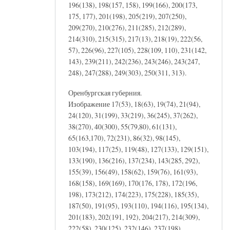
196(138), 198(157, 158), 199(166), 200(173,
175, 177), 201(198), 205(219), 207(250),
209(270), 210(276), 211(285), 212(289),
214(310), 215(315), 217(13), 218(19), 222(56,
57), 226(96), 227(105), 228(109, 110), 231(142,
143), 239(211), 242(236), 243(246), 243(247,
248), 247(288), 249(303), 250(311, 313).
Оренбургская губерния.
Изображение 17(53), 18(63), 19(74), 21(94),
24(120), 31(199), 33(219), 36(245), 37(262),
38(270), 40(300), 55(79,80), 61(131),
65(163,170), 72(231), 86(32), 98(145),
103(194), 117(25), 119(48), 127(133), 129(151),
133(190), 136(216), 137(234), 143(285, 292),
155(39), 156(49), 158(62), 159(76), 161(93),
168(158), 169(169), 170(176, 178), 172(196,
198), 173(212), 174(223), 175(228), 185(35),
187(50), 191(95), 193(110), 194(116), 195(134),
201(183), 202(191, 192), 204(217), 214(309),
222(58), 230(125), 232(146), 237(198),