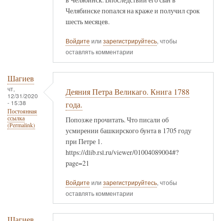
Челябинске попался на краже и получил срок
шесть месяцев.
Войдите
или
зарегистрируйтесь
, чтобы
оставлять комментарии
Шагиев
чт,
Деяния Петра Великаго. Книга 1788
12/31/2020
- 15:38
года.
Постоянная
ссылка
Попозже прочитать. Что писали об
(Permalink)
усмирении башкирского бунта в 1705 году
при Петре 1.
https://dlib.rsl.ru/viewer/01004089004#?
page=21
Войдите
или
зарегистрируйтесь
, чтобы
оставлять комментарии
Шагиев