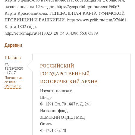
разделённая на 12 уездов. https://geoportal.rgo.ru/record/6063
Карта Красильникова. ГЕНЕРАЛЬНАЯ КАРТА УФИМСКОЙ
ПРОВИНЦИИ И БАШКИРИИ. https://www.prlib.ru/item/976461
Карта 1802 года.
http://retromap.ru/1418023_z8_54.314386,56.673889
Деревни
Шагиев
вт,
РОССИЙСКИЙ
12/29/2020
- 17:17
ГОСУДАРСТВЕННЫЙ
Постоянная
ИСТОРИЧЕСКИЙ АРХИВ
ссылка
(Permalink)
Изучить попозже.
Шифр
Ф. 1291 Оп. 70 1887 г. Д. 241
Название фонда
ЗЕМСКИЙ ОТДЕЛ МВД
Опись
Ф. 1291 Оп. 70