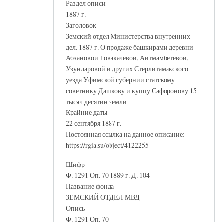
Раздел описи
1887 г.
Заголовок
Земский отдел Министерства внутренних
дел. 1887 г. О продаже башкирами деревни
Абзановой Товакачевой, Айтмамбетевой,
Узунларовой и других Стерлитамакского
уезда Уфимской губернии статскому
советнику Дашкову и купцу Сафоронову 15
тысяч десятин земли
Крайние даты
22 сентября 1887 г.
Постоянная ссылка на данное описание:
https://rgia.su/object/4122255
Шифр
Ф. 1291 Оп. 70 1889 г. Д. 104
Название фонда
ЗЕМСКИЙ ОТДЕЛ МВД
Опись
Ф. 1291 Оп. 70