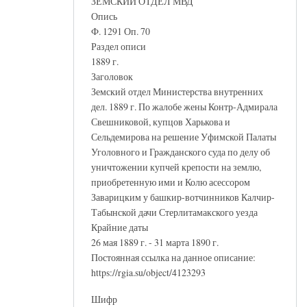
ЗЕМСКИЙ ОТДЕЛ МВД
Опись
Ф. 1291 Оп. 70
Раздел описи
1889 г.
Заголовок
Земский отдел Министерства внутренних
дел. 1889 г. По жалобе жены Контр-Адмирала
Свешниковой, купцов Харькова и
Сельдемирова на решение Уфимской Палаты
Уголовного и Гражданского суда по делу об
уничтожении купчей крепости на землю,
приобретенную ими и Колю асессором
Заварицким у башкир-вотчинников Калчир-
Табынской дачи Стерлитамакского уезда
Крайние даты
26 мая 1889 г. - 31 марта 1890 г.
Постоянная ссылка на данное описание:
https://rgia.su/object/4123293
Шифр