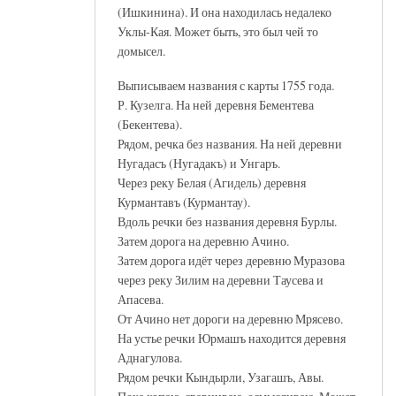
(Ишкинина). И она находилась недалеко
Уклы-Кая. Может быть, это был чей то
домысел.
Выписываем названия с карты 1755 года.
Р. Кузелга. На ней деревня Бементева
(Бекентева).
Рядом, речка без названия. На ней деревни
Нугадасъ (Нугадакъ) и Унгаръ.
Через реку Белая (Агидель) деревня
Курмантавъ (Курмантау).
Вдоль речки без названия деревня Бурлы.
Затем дорога на деревню Ачино.
Затем дорога идёт через деревню Муразова
через реку Зилим на деревни Таусева и
Апасева.
От Ачино нет дороги на деревню Мрясево.
На устье речки Юрмашъ находится деревня
Аднагулова.
Рядом речки Кындырли, Узагашъ, Авы.