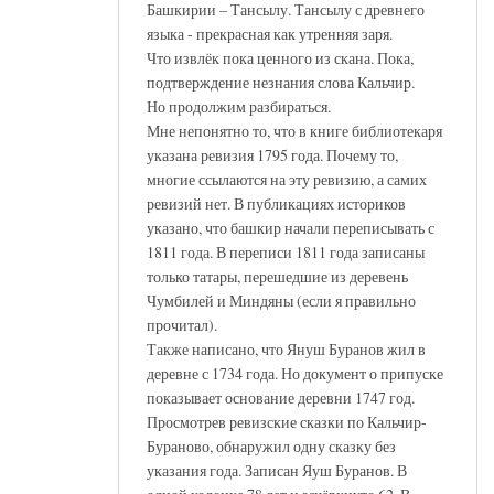
Башкирии – Тансылу. Тансылу с древнего
языка - прекрасная как утренняя заря.
Что извлёк пока ценного из скана. Пока,
подтверждение незнания слова Кальчир.
Но продолжим разбираться.
Мне непонятно то, что в книге библиотекаря
указана ревизия 1795 года. Почему то,
многие ссылаются на эту ревизию, а самих
ревизий нет. В публикациях историков
указано, что башкир начали переписывать с
1811 года. В переписи 1811 года записаны
только татары, перешедшие из деревень
Чумбилей и Миндяны (если я правильно
прочитал).
Также написано, что Януш Буранов жил в
деревне с 1734 года. Но документ о припуске
показывает основание деревни 1747 год.
Просмотрев ревизские сказки по Кальчир-
Бураново, обнаружил одну сказку без
указания года. Записан Яуш Буранов. В