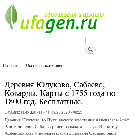
Перейти
к
основному
содержанию
Поиск
Показать — Основная навигация
Основная
навигация
Деревни
Форум
Поиск земляков
Татарские имена
Блоги
Войти
Поддержи Уфаген!
Деревня Юлуково, Сабаево,
Коварды. Карты с 1755 года по
1800 год. Бесплатные.
Опубликовано
Шагиев
-
пт, 09/25/2020 - 08:25
Деревня Юлуково до Пугачёвского восстания называлась Апас.
Рядом деревня Сабаево ранее называлась Таус. В книге у
Асфандиярова утверждается, что деревня Сабаево была