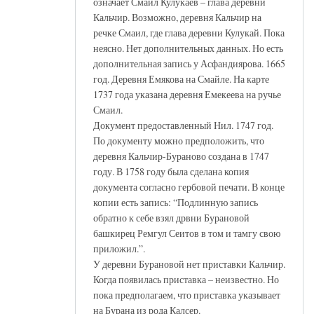
означает Смаил Кулукаев – глава деревни
Кальчир. Возможно, деревня Кальчир на
речке Смаил, где глава деревни Кулукай. Пока
неясно. Нет дополнительных данных. Но есть
дополнительная запись у Асфандиярова. 1665
год. Деревня Емякова на Смайле. На карте
1737 года указана деревня Емекеева на ручье
Смаил.
Документ предоставленный Нил. 1747 год.
По документу можно предположить, что
деревня Кальчир-Бураново создана в 1747
году. В 1758 году была сделана копия
документа согласно гербовой печати. В конце
копии есть запись: “Подлинную запись
обратно к себе взял дрвни Бурановой
башкирец Ремгул Сеитов в том и тамгу свою
приложил.”.
У деревни Бурановой нет приставки Кальчир.
Когда появилась приставка – неизвестно. Но
пока предполагаем, что приставка указывает
на Бурана из рода Калсер.