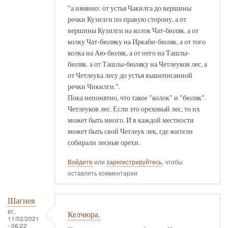
"а имянно: от устья Чакилга до вершины
речки Кузилги по правую сторону, а от
вершины Кузилги на колок Чат-бюляк, а от
колку Чат-бюляку на Иркаби-бюляк, а от того
колка на Аю-бюляк, а от него на Ташлы-
бюляк. а от Ташлы-бюляку на Четлеуков лес, а
от Четлеука лесу до устья вышеписанной
речки Чикилги.".
Пока непонятно, что такое "колок" и "бюляк".
Четлеуков лес. Если это ореховый лес, то их
может быть много. И в каждой местности
может быть свой Четлеук лек, где жители
собирали лесные орехи.
Войдите
или
зарегистрируйтесь
, чтобы
оставлять комментарии
Шагиев
вт,
Келчюра.
11/02/2021
- 06:22