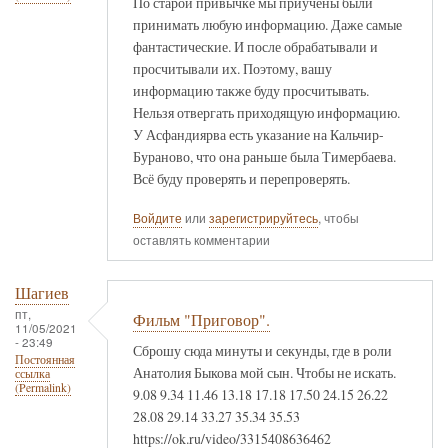
По старой привычке мы приучены были
принимать любую информацию. Даже самые
фантастические. И после обрабатывали и
просчитывали их. Поэтому, вашу
информацию также буду просчитывать.
Нельзя отвергать приходящую информацию.
У Асфандиярва есть указание на Кальчир-
Бураново, что она раньше была Тимербаева.
Всё буду проверять и перепроверять.
Войдите
или
зарегистрируйтесь
, чтобы
оставлять комментарии
Шагиев
пт,
Фильм "Приговор".
11/05/2021
- 23:49
Сброшу сюда минуты и секунды, где в роли
Постоянная
Анатолия Быкова мой сын. Чтобы не искать.
ссылка
(Permalink)
9.08 9.34 11.46 13.18 17.18 17.50 24.15 26.22
28.08 29.14 33.27 35.34 35.53
https://ok.ru/video/3315408636462