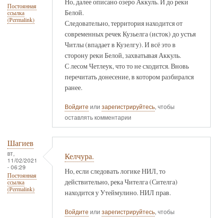
Но, далее описано озеро Аккуль. И до реки
Постоянная
Белой.
ссылка
(Permalink)
Следовательно, территория находится от
современных речек Кузьелга (исток) до устья
Читлы (впадает в Кузелгу). И всё это в
сторону реки Белой, захватывая Аккуль.
С лесом Четлеук, что то не сходится. Вновь
перечитать донесение, в котором разбирался
ранее.
Войдите
или
зарегистрируйтесь
, чтобы
оставлять комментарии
Шагиев
вт,
Келчура.
11/02/2021
- 06:29
Но, если следовать логике НИЛ, то
Постоянная
действительно, река Чителга (Сителга)
ссылка
(Permalink)
находится у Утеймулино. НИЛ прав.
Войдите
или
зарегистрируйтесь
, чтобы