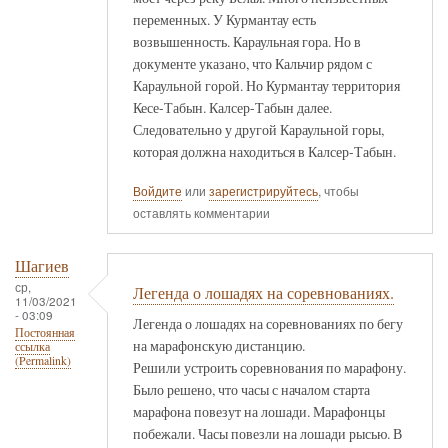
переменных. У Курмантау есть
возвышенность. Караульная гора. Но в
документе указано, что Кальчир рядом с
Караульной горой. Но Курмантау территория
Кесе-Табын. Калсер-Табын далее.
Следовательно у другой Караульной горы,
которая должна находиться в Калсер-Табын.
Войдите
или
зарегистрируйтесь
, чтобы
оставлять комментарии
Шагиев
ср,
Легенда о лошадях на соревнованиях.
11/03/2021
- 03:09
Легенда о лошадях на соревнованиях по бегу
Постоянная
на марафонскую дистанцию.
ссылка
(Permalink)
Решили устроить соревнования по марафону.
Было решено, что часы с началом старта
марафона повезут на лошади. Марафонцы
побежали. Часы повезли на лошади рысью. В