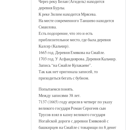
Через реку Белая (Агидель) находится
деревня Бурлы.
К реке Зилим находится Мрясева.
На месте современного Таишево находится
Смаилова.
Есть подозрение, что это и есть
приблизительное место, где была деревня
Калсер (Кальчир).
1665 год. Деревня Емякова на Смайле.
1703 год. У Асфандиярова. Деревня Кальчир.
Запись “на Смайле Кулакаеве”.
Так как нет оригинала записей, то
приходиться бегать с бубном.
Попытаемся понять.
Между записями 38 лет.
7137 (1665) году апреля в четверг по указу
великого государя Роман Серогеев сын
Трусов взял в казну великого государя
Ногайской дороги с деревни Емяковой с
башкирцев на Смайле с товарищи по 8 денег