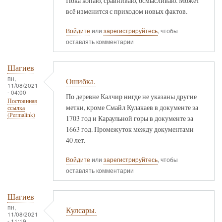
Пока копаю, сравниваю, осмысливаю. Может
всё изменится с приходом новых фактов.
Войдите
или
зарегистрируйтесь
, чтобы
оставлять комментарии
Шагиев
пн,
Ошибка.
11/08/2021
- 04:00
По деревне Калчир нигде не указаны другие
Постоянная
метки, кроме Смайл Кулакаев в документе за
ссылка
(Permalink)
1703 год и Караульной горы в документе за
1663 год. Промежуток между документами
40 лет.
Войдите
или
зарегистрируйтесь
, чтобы
оставлять комментарии
Шагиев
пн,
Кулсары.
11/08/2021
- 11:19