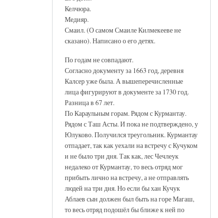
Келчюра.
Медияр.
Смаил. (О самом Смаиле Килмекееве не
сказано). Написано о его детях.
По годам не совпадают.
Согласно документу за 1663 год, деревня
Калсер уже была. А вышеперечисленные
лица фигурируют в документе за 1730 год.
Разница в 67 лет.
По Караульным горам. Рядом с Курмантау.
Рядом с Таш Асты. И пока не подтверждено, у
Юлуково. Получился треугольник. Курмантау
отпадает, так как уехали на встречу с Кучуком
и не было три дня. Так как, лес Чечлеук
недалеко от Курмантау, то весь отряд мог
прибыть лично на встречу, а не отправлять
людей на три дня. Но если бы хан Кучук
Аблаев сын должен был быть на горе Магаш,
то весь отряд подошёл бы ближе к ней по