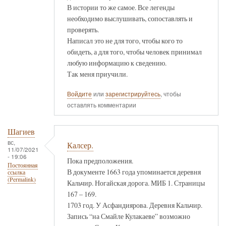
В истории то же самое. Все легенды
необходимо выслушивать, сопоставлять и
проверять.
Написал это не для того, чтобы кого то
обидеть, а для того, чтобы человек принимал
любую информацию к сведению.
Так меня приучили.
Войдите
или
зарегистрируйтесь
, чтобы
оставлять комментарии
Шагиев
вс,
Калсер.
11/07/2021
- 19:06
Пока предположения.
Постоянная
В документе 1663 года упоминается деревня
ссылка
(Permalink)
Кальчир. Ногайская дорога. МИБ 1. Страницы
167 – 169.
1703 год. У Асфандиярова. Деревня Кальчир.
Запись “на Смайле Кулакаеве” возможно