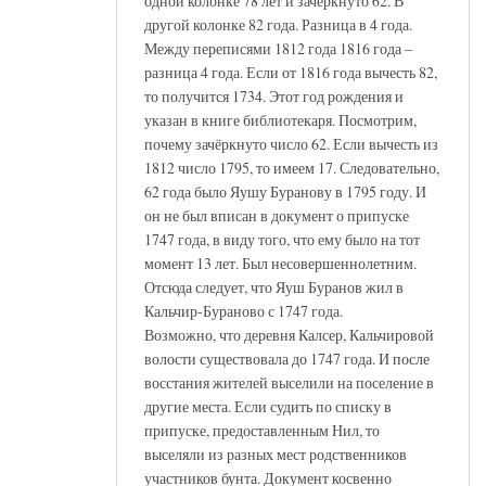
одной колонке 78 лет и зачёркнуто 62. В
другой колонке 82 года. Разница в 4 года.
Между переписями 1812 года 1816 года –
разница 4 года. Если от 1816 года вычесть 82,
то получится 1734. Этот год рождения и
указан в книге библиотекаря. Посмотрим,
почему зачёркнуто число 62. Если вычесть из
1812 число 1795, то имеем 17. Следовательно,
62 года было Яушу Буранову в 1795 году. И
он не был вписан в документ о припуске
1747 года, в виду того, что ему было на тот
момент 13 лет. Был несовершеннолетним.
Отсюда следует, что Яуш Буранов жил в
Кальчир-Бураново с 1747 года.
Возможно, что деревня Калсер, Кальчировой
волости существовала до 1747 года. И после
восстания жителей выселили на поселение в
другие места. Если судить по списку в
припуске, предоставленным Нил, то
выселяли из разных мест родственников
участников бунта. Документ косвенно