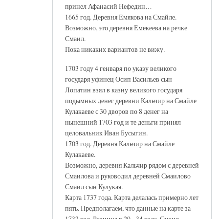
принел Афанасий Нефедин…
1665 год. Деревня Емякова на Смайле.
Возможно, это деревня Емекеева на речке
Смаил.
Пока никаких вариантов не вижу.
1703 году 4 генваря по указу великого
государя уфинец Осип Васильев сын
Лопатин взял в казну великого государя
подымных денег деревни Кальчир на Смайле
Кулакаеве с 30 дворов по 8 денег на
нынешний 1703 год и те деньги принял
целовальник Иван Бусыгин.
1703 год. Деревня Кальчир на Смайле
Кулакаеве.
Возможно, деревня Кальчир рядом с деревней
Смаилова и руководил деревней Смаилово
Смаил сын Кулукая.
Карта 1737 года. Карта делалась примерно лет
пять. Предполагаем, что данные на карте за
1732 год. Разница в 29 - 34 года. Смаил