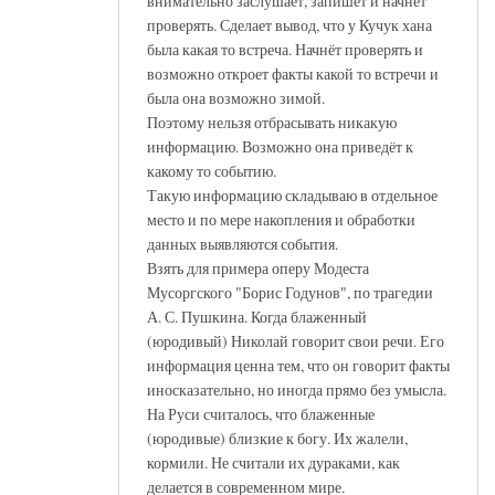
внимательно заслушает, запишет и начнёт
проверять. Сделает вывод, что у Кучук хана
была какая то встреча. Начнёт проверять и
возможно откроет факты какой то встречи и
была она возможно зимой.
Поэтому нельзя отбрасывать никакую
информацию. Возможно она приведёт к
какому то событию.
Такую информацию складываю в отдельное
место и по мере накопления и обработки
данных выявляются события.
Взять для примера оперу Модеста
Мусоргского "Борис Годунов", по трагедии
А. С. Пушкина. Когда блаженный
(юродивый) Николай говорит свои речи. Его
информация ценна тем, что он говорит факты
иносказательно, но иногда прямо без умысла.
На Руси считалось, что блаженные
(юродивые) близкие к богу. Их жалели,
кормили. Не считали их дураками, как
делается в современном мире.