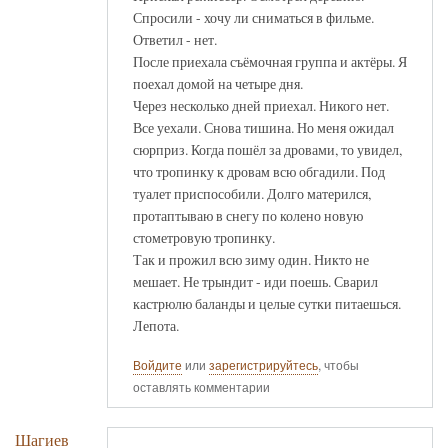
Спросили - хочу ли сниматься в фильме.
Ответил - нет.
После приехала съёмочная группа и актёры. Я
поехал домой на четыре дня.
Через несколько дней приехал. Никого нет.
Все уехали. Снова тишина. Но меня ожидал
сюрприз. Когда пошёл за дровами, то увидел,
что тропинку к дровам всю обгадили. Под
туалет приспособили. Долго матерился,
протаптываю в снегу по колено новую
стометровую тропинку.
Так и прожил всю зиму один. Никто не
мешает. Не трындит - иди поешь. Сварил
кастрюлю баланды и целые сутки питаешься.
Лепота.
Войдите
или
зарегистрируйтесь
, чтобы
оставлять комментарии
Шагиев