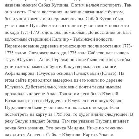
названа именем Сабая Кутлина. С этим нельзя поспорить. Так
оно и есть. После восстания, деревни связанные с бунтом,
были уничтожены или переименованы. Сабай Кутлин был
участником Пугачёвского восстания и участником польского
похода 1771-1773 годов. Был помилован. До восстания он был
волостным старшиной Кальчир - Табынской волости.
Переименование деревень происходило после восстания 1773-
1775 годов. Следовательно, до 1775 года Сабаево называлось
Таус. Юлуково - Апас. Переименование было сделано, чтобы
уничтожить память о бунте. Как утверждается в книге
Асфандиярова, Юлуково основал Юлык бабай (Юльге). На
этом сайте приводится выдержка из его книги по деревне
Юлуково. Действительно, человек с почти таким именем
проживал в деревне Апас. Только имя его было Юлукай.
Возможно, его сын Нурдевлет Юлукаев и его внук Кусяш
Нурдевлетов были участниками польского похода. Если
посмотреть на карту за 1755 год, то будет видно следующее. В
реку Белую впадает Зилим. Там где указано Таусепа впадает
речка без названия. Это речка Мендим. Ниже по течению
находится Апасепа. Сейчас Юлуково. Карта чёткая и