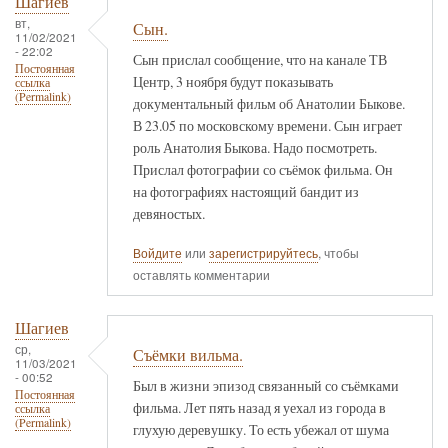
Шагиев
вт,
Сын.
11/02/2021
- 22:02
Сын прислал сообщение, что на канале ТВ
Постоянная
Центр, 3 ноября будут показывать
ссылка
(Permalink)
документальный фильм об Анатолии Быкове.
В 23.05 по московскому времени. Сын играет
роль Анатолия Быкова. Надо посмотреть.
Прислал фотографии со съёмок фильма. Он
на фотографиях настоящий бандит из
девяностых.
Войдите
или
зарегистрируйтесь
, чтобы
оставлять комментарии
Шагиев
ср,
Съёмки вильма.
11/03/2021
- 00:52
Был в жизни эпизод связанный со съёмками
Постоянная
фильма. Лет пять назад я уехал из города в
ссылка
(Permalink)
глухую деревушку. То есть убежал от шума