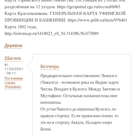
разделённая на 12 уездов. https://geoportal.rgo.ru/record/6063
Карта Красильникова. ГЕНЕРАЛЬНАЯ КАРТА УФИМСКОЙ
ПРОВИНЦИИ И БАШКИРИИ. https://www.prlib.ru/item/976461
Карта 1802 года.
http://retromap.ru/1418023_z8_54.314386,56.673889
Деревни
Шагиев
вт,
Келчюра.
11/02/2021
- 06:11
Предварительное сопоставление. Чикилга
Постоянная
(Чакилга) - возможно река на Яндекс карте
ссылка
(Permalink)
Читлы. Впадает в Кузелга. Между Заитово и
Мустафино. Остальные названия пока мне
непонятны.
От устья Чакилга до вершины Кузилга. по
правую сторону. Если правильно понял, то
это не в сторону Аккуль. На карте озеро
Белое.