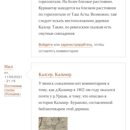
горизонтали. На более близкое расстояние.
Курмантау находится на близком расстоянии
по горизонтали от Таш Асты. Возможно, там
следует искать местоположение деревни
Калсер. Также, по ревизским сказкам есть
смутные совпадения.
Войдите
или
зарегистрируйтесь
, чтобы
оставлять комментарии
Нил
пт,
Калсер, Кальчир
11/05/2021
- 21:19
У меня к сожалению нет комментариев к
Постоянная
тому, как д.Кальчир в 1802-ом году оказался
ссылка
(Permalink)
почти у р.Уршак, и тому, что описано в
истории Кальчир- Бураново, составленной
библиотекарем этой деревни.