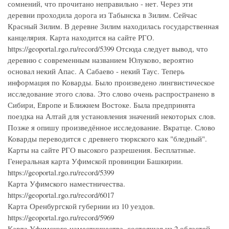
сомнений, что прочитано неправильно - нет. Через эти
деревни проходила дорога из Табынска в Зилим. Сейчас
Красный Зилим. В деревне Зилим находилась государственная
канцелярия. Карта находится на сайте РГО.
https://geoportal.rgo.ru/record/5399 Отсюда следует вывод, что
деревню с современным названием Юлуково, вероятно
основал некий Апас. А Сабаево - некий Таус. Теперь
информация по Коварды. Было произведено лингвистическое
исследование этого слова. Это слово очень распространено в
Сибири, Европе и Ближнем Востоке. Была предпринята
поездка на Алтай для установления значений некоторых слов.
Позже я опишу произведённое исследование. Вкратце. Слово
Коварды переводится с древнего тюркского как "бледный".
Карты на сайте РГО высокого разрешения. Бесплатные.
Генеральная карта Уфимской провинции Башкирии.
https://geoportal.rgo.ru/record/5399
Карта Уфимского наместничества.
https://geoportal.rgo.ru/record/6017
Карта Оренбургской губернии из 10 уездов.
https://geoportal.rgo.ru/record/5969
Карта Уфимского наместничества, состоящая из 2 областей,