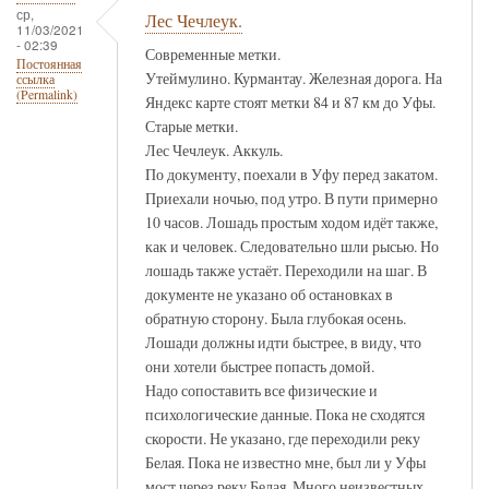
ср,
Лес Чечлеук.
11/03/2021
- 02:39
Современные метки.
Постоянная
Утеймулино. Курмантау. Железная дорога. На
ссылка
(Permalink)
Яндекс карте стоят метки 84 и 87 км до Уфы.
Старые метки.
Лес Чечлеук. Аккуль.
По документу, поехали в Уфу перед закатом.
Приехали ночью, под утро. В пути примерно
10 часов. Лошадь простым ходом идёт также,
как и человек. Следовательно шли рысью. Но
лошадь также устаёт. Переходили на шаг. В
документе не указано об остановках в
обратную сторону. Была глубокая осень.
Лошади должны идти быстрее, в виду, что
они хотели быстрее попасть домой.
Надо сопоставить все физические и
психологические данные. Пока не сходятся
скорости. Не указано, где переходили реку
Белая. Пока не известно мне, был ли у Уфы
мост через реку Белая. Много неизвестных