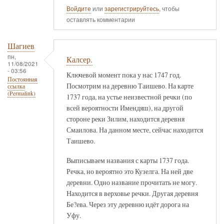
Войдите
или
зарегистрируйтесь
, чтобы
оставлять комментарии
Шагиев
пн,
Калсер.
11/08/2021
- 03:56
Ключевой момент пока у нас 1747 год.
Постоянная
Посмотрим на деревню Таишево. На карте
ссылка
(Permalink)
1737 года, на устье неизвестной речки (по
всей вероятности Имендяш), на другой
стороне реки Зилим, находится деревня
Смаилова. На данном месте, сейчас находится
Таишево.
Выписываем названия с карты 1737 года.
Речка, но вероятно это Кузелга. На ней две
деревни. Одно название прочитать не могу.
Находится в верховье речки. Другая деревня
Бе?ева. Через эту деревню идёт дорога на
Уфу.