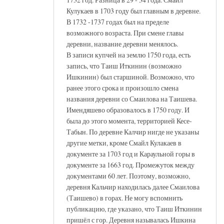
Кулукаев в 1703 году был главным в деревне.
В 1732 -1737 годах был на пределе
возможного возраста. При смене главы
деревни, название деревни менялось.
В записи купчей на землю 1750 года, есть
запись, что Таиш Иткинин (возможно
Ишкинин) был старшиной. Возможно, что
ранее этого срока и произошло смена
названия деревни со Смаилова на Таишева.
Имендяшево образовалось в 1750 году. И
была до этого момента, территорией Кесе-
Табын. По деревне Калчир нигде не указаны
другие метки, кроме Смайл Кулакаев в
документе за 1703 год и Караульной горы в
документе за 1663 год. Промежуток между
документами 60 лет. Поэтому, возможно,
деревня Кальчир находилась далее Смаилова
(Таишево) в горах. Не могу вспомнить
публикацию, где указано, что Таиш Иткинин
пришёл с гор. Деревня называлась Ишкина