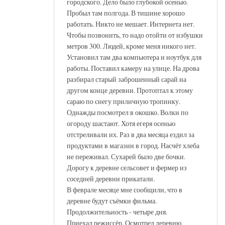
городского. Дело было глубокой осенью.
Пробыл там полгода. В тишине хорошо
работать. Никто не мешает. Интернета нет.
Чтобы позвонить, то надо отойти от избушки
метров 300. Людей, кроме меня никого нет.
Установил там два компьютера и ноутбук для
работы. Поставил камеру на улице. На дрова
разбирал старый заброшенный сарай на
другом конце деревни. Протоптал к этому
сараю по снегу приличную тропинку.
Однажды посмотрел в окошко. Волки по
огороду шастают. Хотя егеря осенью
отстреливали их. Раз в два месяца ездил за
продуктами в магазин в город. Насчёт хлеба
не переживал. Сухарей было две бочки.
Дорогу к деревне сельсовет и фермер из
соседней деревни прикатали.
В феврале месяце мне сообщили, что в
деревне будут съёмки фильма.
Продолжительность - четыре дня.
Приехал режиссёр. Осмотрел деревню.