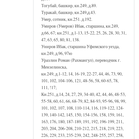
Тогубай, башкир, кн.249, д.89.
Туракай, башкир, кн.249,д.43.
Умер, сотник, кн.251. д.192.
Умиров (Умеров) Ибак, старшина, кн.249,
д.66, 67; кн.251, д.1-13, 15-22, 25, 26, 28, 30, 31,
47, 63, 65, 80, 81, 138.
Униров Ибак, старшина Уфимского уезда,
кн.249, д.96, 97ю
Уразлин Роман (Рахмангул), переводчик г.
Мензелинска,
кн.249, д.1-12, 14, 16-19, 22-27, 44, 46, 73, 90,
101, 102, 104-106, 121, 48-56, 58, 60-65, 78,
111, !17;
Кн.251, д.14, 24, 27, 29, 34-40, 42, 44, 46, 48-53,
55-58, 60, 61, 66, 68-79, 82, 84-93, 95-96, 98, 99,
101, 102, 107, 108, 110-114, 116, 119-122, 124-
139, 140-142, 145, 150, 154-156, 158, 159, 161,
163, 176, 180, 187-189, 191, 192, 196-199, 211,
203, 204, 206-208, 210-212, 215, 218, 219, 223,
226, 229, 233, 235-239, 242, 248-255, 257, 258,