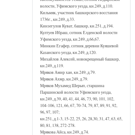
волости, Уфимского уезда, кн.249, д.110.
Кильмяк, участник башкирского восстания
1736г., кн.249, д.33.
Кинзегулов Куват, башкир, кн.251, д.194.
Култуев Ибраш, сотник Елденской волости
Уфимского уезда, кн.249, д.66,67.
Минкин Егафер, сотник деревни Куяшевой
Казанского уезда, кн.249, д.120.
Михайлов Алексей, новокрещеный башкир,
кн.249, д.119.
Мряков Амир хан, кн.249, д.79.
Мряков Ахмр, кн.249, д.79.
Мряков Мухамед Шерып, старшина
Паршинской волости Уфимского уезда,
кн.249, д.39, 40, 41, 44, 46, 73, 90, 101, 102,
104-106, 121, 66, 67, 70-74, 79, 87, 89, 91, 92,
96, 97, 107;
кн.251, д.1-3, 15-22, 25, 26, 28,30, 31, 47, 63, 65,
80, 81, 138, 272-278.
Мрякова Айса, кн.249, д.74.