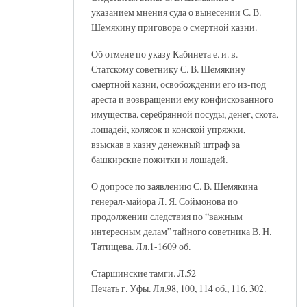
указанием мнения суда о вынесении С. В.
Шемякину приговора о смертной казни.
Об отмене по указу Кабинета е. и. в.
Статскому советнику С. В. Шемякину
смертной казни, освобождении его из-под
ареста и возвращении ему конфискованного
имущества, серебрянной посуды, денег, скота,
лошадей, колясок и конской упряжки,
взыскав в казну денежный штраф за
башкирские пожитки и лошадей.
О допросе по заявлению С. В. Шемякина
генерал-майора Л. Я. Соймонова ио
продолжении следствия по “важным
интересным делам” тайного советника В. Н.
Татищева. Лл.1-1609 об.
Старшинские тамги. Л.52
Печать г. Уфы. Лл.98, 100, 114 об., 116, 302.