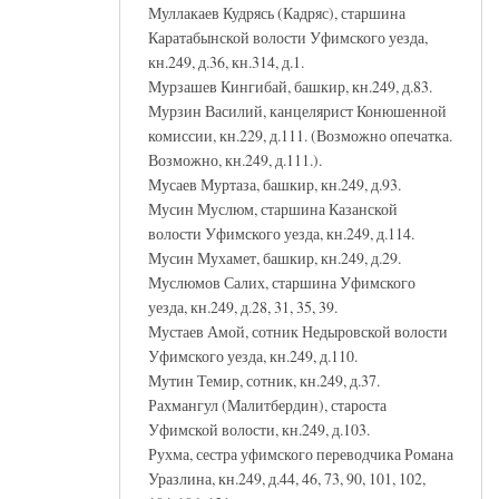
Муллакаев Кудрясь (Кадряс), старшина
Каратабынской волости Уфимского уезда,
кн.249, д.36, кн.314, д.1.
Мурзашев Кингибай, башкир, кн.249, д.83.
Мурзин Василий, канцелярист Конюшенной
комиссии, кн.229, д.111. (Возможно опечатка.
Возможно, кн.249, д.111.).
Мусаев Муртаза, башкир, кн.249, д.93.
Мусин Муслюм, старшина Казанской
волости Уфимского уезда, кн.249, д.114.
Мусин Мухамет, башкир, кн.249, д.29.
Муслюмов Салих, старшина Уфимского
уезда, кн.249, д.28, 31, 35, 39.
Мустаев Амой, сотник Недыровской волости
Уфимского уезда, кн.249, д.110.
Мутин Темир, сотник, кн.249, д.37.
Рахмангул (Малитбердин), староста
Уфимской волости, кн.249, д.103.
Рухма, сестра уфимского переводчика Романа
Уразлина, кн.249, д.44, 46, 73, 90, 101, 102,