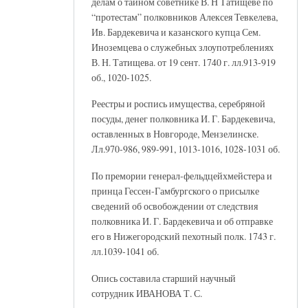
делам о тайном советнике В. Н Татищеве по
“протестам” полковников Алексея Тевкелева,
Ив. Бардекевича и казанского купца Сем.
Иноземцева о служебных злоупотреблениях
В. Н. Татищева. от 19 сент. 1740 г. лл.913-919
об., 1020-1025.
Реестры и роспись имущества, серебряной
посуды, денег полковника И. Г. Бардекевича,
оставленных в Новгороде, Мензелинске.
Лл.970-986, 989-991, 1013-1016, 1028-1031 об.
По премории генерал-фельдцейхмейстера и
принца Гессен-Гамбургского о присылке
сведений об освобождении от следствия
полковника И. Г. Бардекевича и об отправке
его в Нижегородский пехотный полк. 1743 г.
лл.1039-1041 об.
Опись составила старший научный
сотрудник ИВАНОВА Т. С.