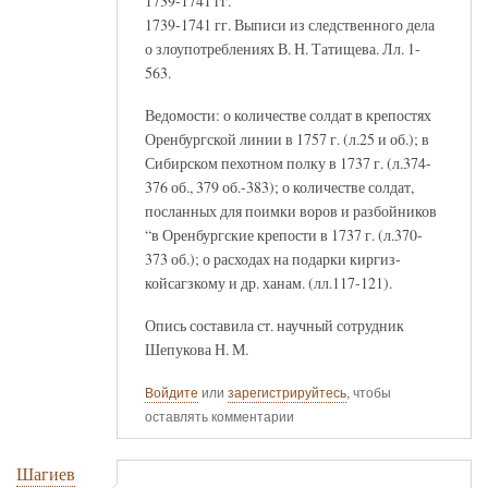
1739-1741 гг.
1739-1741 гг. Выписи из следственного дела
о злоупотреблениях В. Н. Татищева. Лл. 1-
563.
Ведомости: о количестве солдат в крепостях
Оренбургской линии в 1757 г. (л.25 и об.); в
Сибирском пехотном полку в 1737 г. (л.374-
376 об., 379 об.-383); о количестве солдат,
посланных для поимки воров и разбойников
“в Оренбургские крепости в 1737 г. (л.370-
373 об.); о расходах на подарки киргиз-
койсагзкому и др. ханам. (лл.117-121).
Опись составила ст. научный сотрудник
Шепукова Н. М.
Войдите
или
зарегистрируйтесь
, чтобы
оставлять комментарии
Шагиев