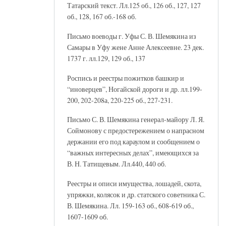
Татарский текст. Лл.125 об., 126 об., 127, 127
об., 128, 167 об.-168 об.
Письмо воеводы г. Уфы С. В. Шемякина из
Самары в Уфу жене Анне Алексеевне. 23 дек.
1737 г. лл.129, 129 об., 137
Роспись и реестры пожитков башкир и
“иноверцев”, Ногайской дороги и др. лл.199-
200, 202-208а, 220-225 об., 227-231.
Письмо С. В. Шемякина генерал-майору Л. Я.
Соймонову с предостережением о напрасном
держании его под караулом и сообщением о
“важных интересных делах”, имеющихся за
В. Н. Татищевым. Лл.440, 440 об.
Реестры и описи имущества, лошадей, скота,
упряжки, колясок и др. статского советника С.
В. Шемякина. Лл. 159-163 об., 608-619 об.,
1607-1609 об.