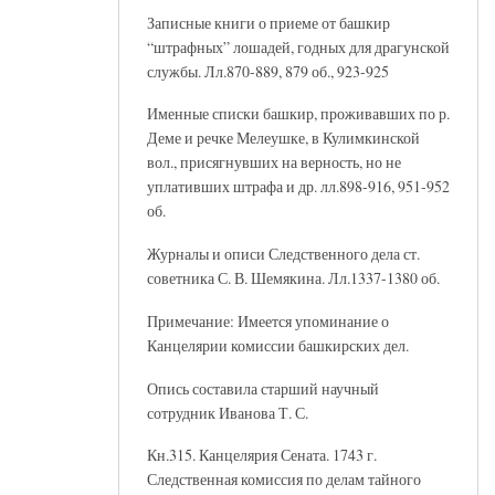
Записные книги о приеме от башкир
“штрафных” лошадей, годных для драгунской
службы. Лл.870-889, 879 об., 923-925
Именные списки башкир, проживавших по р.
Деме и речке Мелеушке, в Кулимкинской
вол., присягнувших на верность, но не
уплативших штрафа и др. лл.898-916, 951-952
об.
Журналы и описи Следственного дела ст.
советника С. В. Шемякина. Лл.1337-1380 об.
Примечание: Имеется упоминание о
Канцелярии комиссии башкирских дел.
Опись составила старший научный
сотрудник Иванова Т. С.
Кн.315. Канцелярия Сената. 1743 г.
Следственная комиссия по делам тайного