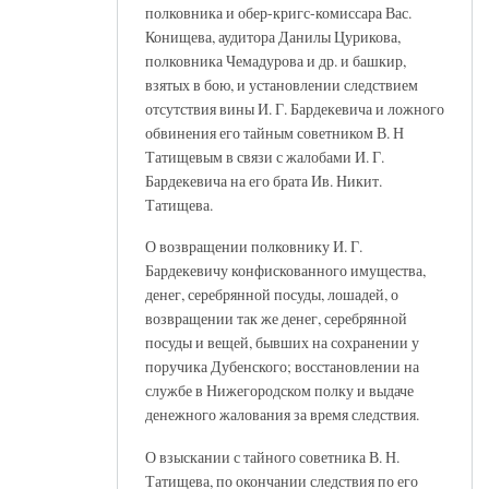
полковника и обер-кригс-комиссара Вас.
Конищева, аудитора Данилы Цурикова,
полковника Чемадурова и др. и башкир,
взятых в бою, и установлении следствием
отсутствия вины И. Г. Бардекевича и ложного
обвинения его тайным советником В. Н
Татищевым в связи с жалобами И. Г.
Бардекевича на его брата Ив. Никит.
Татищева.
О возвращении полковнику И. Г.
Бардекевичу конфискованного имущества,
денег, серебрянной посуды, лошадей, о
возвращении так же денег, серебрянной
посуды и вещей, бывших на сохранении у
поручика Дубенского; восстановлении на
службе в Нижегородском полку и выдаче
денежного жалования за время следствия.
О взыскании с тайного советника В. Н.
Татищева, по окончании следствия по его