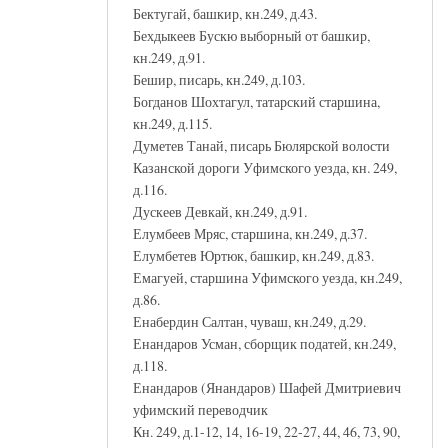
Бектугай, башкир, кн.249, д.43.
Бехдыкеев Бускю выборный от башкир,
кн.249, д.91.
Бешир, писарь, кн.249, д.103.
Богданов Шохтагул, татарский старшина,
кн.249, д.115.
Думетев Танай, писарь Бюлярской волости
Казанской дороги Уфимского уезда, кн. 249,
д.116.
Дускеев Девкай, кн.249, д.91.
Елумбеев Мряс, старшина, кн.249, д.37.
Елумбетев Юртюк, башкир, кн.249, д.83.
Емагуей, старшина Уфимского уезда, кн.249,
д.86.
Енабердин Салтан, чуваш, кн.249, д.29.
Енандаров Усман, сборщик податей, кн.249,
д.118.
Енандаров (Янандаров) Шафей Дмитриевич
уфимский переводчик
Кн. 249, д.1-12, 14, 16-19, 22-27, 44, 46, 73, 90,