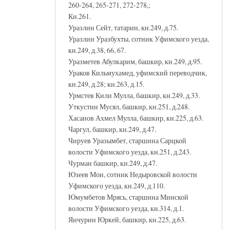
260-264, 265-271, 272-278,;
Кн.261.
Уразлин Сейт, татарин, кн.249, д.75.
Уразлин Уразбухты, сотник Уфимского уезда,
кн.249, д.38, 66, 67.
Уразметев Абулкарим, башкир, кн.249, д.95.
Ураков Кильмухамед, уфимский переводчик,
кн.249, д.28; кн.263, д.15.
Урмстев Кили Мулла, башкир, кн.249, д.33.
Уткустин Мусял, башкир, кн.251, д.248.
Хасанов Ахмел Мулла, башкир, кн.225, д.63.
Чаргул, башкир, кн.249, д.47.
Чируев Уразымбет, старшина Сарцкой
волости Уфимского уезда, кн.251, д.243.
Чурман башкир, кн.249, д.47.
Юзеев Мои, сотник Недыровской волости
Уфимского уезда, кн.249, д.110.
Юмумбетов Мрясь, старшина Минской
волости Уфимского уезда, кн.314, д.1.
Янчурин Юркей, башкир, кн.225, д.63.