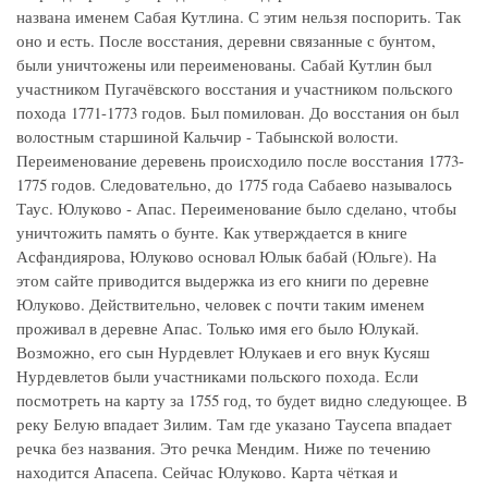
названа именем Сабая Кутлина. С этим нельзя поспорить. Так
оно и есть. После восстания, деревни связанные с бунтом,
были уничтожены или переименованы. Сабай Кутлин был
участником Пугачёвского восстания и участником польского
похода 1771-1773 годов. Был помилован. До восстания он был
волостным старшиной Кальчир - Табынской волости.
Переименование деревень происходило после восстания 1773-
1775 годов. Следовательно, до 1775 года Сабаево называлось
Таус. Юлуково - Апас. Переименование было сделано, чтобы
уничтожить память о бунте. Как утверждается в книге
Асфандиярова, Юлуково основал Юлык бабай (Юльге). На
этом сайте приводится выдержка из его книги по деревне
Юлуково. Действительно, человек с почти таким именем
проживал в деревне Апас. Только имя его было Юлукай.
Возможно, его сын Нурдевлет Юлукаев и его внук Кусяш
Нурдевлетов были участниками польского похода. Если
посмотреть на карту за 1755 год, то будет видно следующее. В
реку Белую впадает Зилим. Там где указано Таусепа впадает
речка без названия. Это речка Мендим. Ниже по течению
находится Апасепа. Сейчас Юлуково. Карта чёткая и