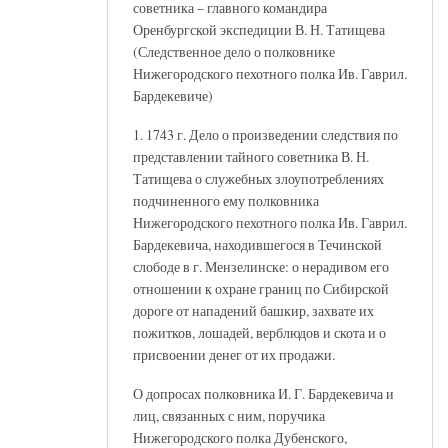
советника – главного командира
Оренбургской экспедиции В. Н. Татищева
(Следственное дело о полковнике
Нижегородского пехотного полка Ив. Гаврил.
Бардекевиче)
1. 1743 г. Дело о произведении следствия по
представлении тайного советника В. Н.
Татищева о служебных злоупотреблениях
подчиненного ему полковника
Нижегородского пехотного полка Ив. Гаврил.
Бардекевича, находившегося в Течинской
слободе в г. Мензелинске: о нерадивом его
отношении к охране границ по Сибирской
дороге от нападений башкир, захвате их
пожитков, лошадей, верблюдов и скота и о
присвоении денег от их продажи.
О допросах полковника И. Г. Бардекевича и
лиц, связанных с ним, поручика
Нижегородского полка Дубенского,