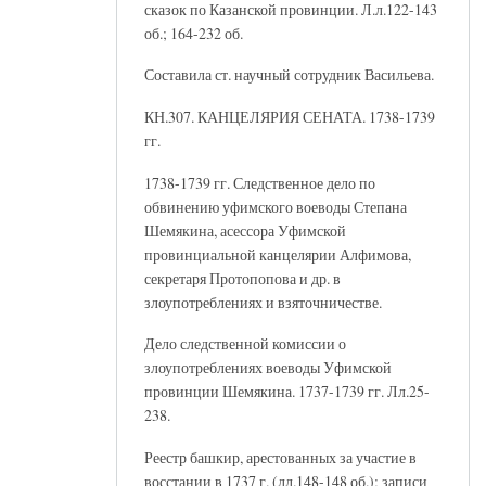
сказок по Казанской провинции. Л.л.122-143
об.; 164-232 об.
Составила ст. научный сотрудник Васильева.
КН.307. КАНЦЕЛЯРИЯ СЕНАТА. 1738-1739
гг.
1738-1739 гг. Следственное дело по
обвинению уфимского воеводы Степана
Шемякина, асессора Уфимской
провинциальной канцелярии Алфимова,
секретаря Протопопова и др. в
злоупотреблениях и взяточничестве.
Дело следственной комиссии о
злоупотреблениях воеводы Уфимской
провинции Шемякина. 1737-1739 гг. Лл.25-
238.
Реестр башкир, арестованных за участие в
восстании в 1737 г. (лл.148-148 об.); записи