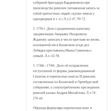
губерний бригадира Бардюкевича при
производстве ревизии (незаконная запись за
собой крепостных людей, скупке земель у
однодворцев и т. п.) Л.л.2-47, 59-72.
2. 1750 г. Дело о разрешении капитану
ландмилиции Аверьяну Назаровичу
Жданову записать в число крестьян во вновь
основанной им в Казанском уезде дел.
Лебядки крестьянина Ивана Семенова с
семьей. Л.л. 42-58.
3. 1748г.-1749г. Дело об исправлении
отступлений от формы, рекомендованной
Сенатом, в переписных книгах II ревизии,
составленных по Казанской и Оренбургской
губерниям; о злоупотреблениях при ведении
ревизий казака Андрея Михайлова. Л.л.74-
276 об.
Образцы формуляра переписных книг и