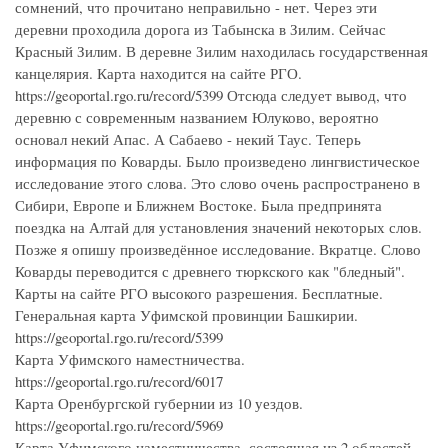
сомнений, что прочитано неправильно - нет. Через эти
деревни проходила дорога из Табынска в Зилим. Сейчас
Красный Зилим. В деревне Зилим находилась государственная
канцелярия. Карта находится на сайте РГО.
https://geoportal.rgo.ru/record/5399 Отсюда следует вывод, что
деревню с современным названием Юлуково, вероятно
основал некий Апас. А Сабаево - некий Таус. Теперь
информация по Коварды. Было произведено лингвистическое
исследование этого слова. Это слово очень распространено в
Сибири, Европе и Ближнем Востоке. Была предпринята
поездка на Алтай для установления значений некоторых слов.
Позже я опишу произведённое исследование. Вкратце. Слово
Коварды переводится с древнего тюркского как "бледный".
Карты на сайте РГО высокого разрешения. Бесплатные.
Генеральная карта Уфимской провинции Башкирии.
https://geoportal.rgo.ru/record/5399
Карта Уфимского наместничества.
https://geoportal.rgo.ru/record/6017
Карта Оренбургской губернии из 10 уездов.
https://geoportal.rgo.ru/record/5969
Карта Уфимского наместничества, состоящая из 2 областей,