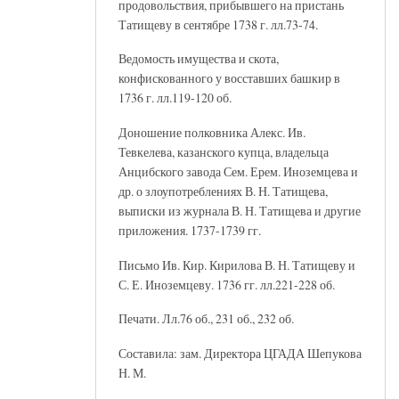
продовольствия, прибывшего на пристань
Татищеву в сентябре 1738 г. лл.73-74.
Ведомость имущества и скота,
конфискованного у восставших башкир в
1736 г. лл.119-120 об.
Доношение полковника Алекс. Ив.
Тевкелева, казанского купца, владельца
Анцибского завода Сем. Ерем. Иноземцева и
др. о злоупотреблениях В. Н. Татищева,
выписки из журнала В. Н. Татищева и другие
приложения. 1737-1739 гг.
Письмо Ив. Кир. Кирилова В. Н. Татищеву и
С. Е. Иноземцеву. 1736 гг. лл.221-228 об.
Печати. Лл.76 об., 231 об., 232 об.
Составила: зам. Директора ЦГАДА Шепукова
Н. М.