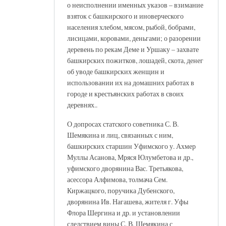
о неисполнении именных указов – взимание
взяток с башкирского и иноверческого
населения хлебом, мясом, рыбой, бобрами,
лисицами, коровами, деньгами; о разорении
деревень по рекам Деме и Уршаку – захвате
башкирских пожитков, лошадей, скота, денег
об уводе башкирских женщин и
использовании их на домашних работах в
городе и крестьянских работах в своих
деревнях..
О допросах статского советника С. В.
Шемякина и лиц, связанных с ним,
башкирских старшин Уфимского у. Ахмер
Муллы Асанова, Мряся Юлумбетова и др.,
уфимского дворянина Вас. Третьякова,
асессора Алфимова, толмача Сем.
Киржацкого, поручика Дубенского,
дворянина Ив. Нагашева, жителя г. Уфы
Флора Шергина и др. и установлении
следствием вины С. В. Шемякина с