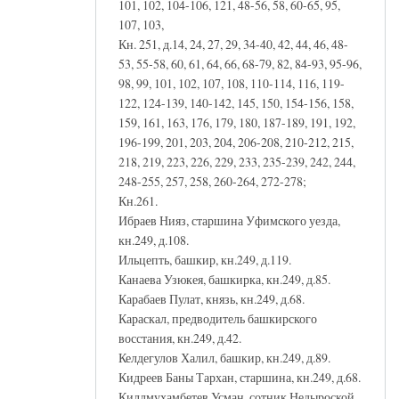
101, 102, 104-106, 121, 48-56, 58, 60-65, 95,
107, 103,
Кн. 251, д.14, 24, 27, 29, 34-40, 42, 44, 46, 48-
53, 55-58, 60, 61, 64, 66, 68-79, 82, 84-93, 95-96,
98, 99, 101, 102, 107, 108, 110-114, 116, 119-
122, 124-139, 140-142, 145, 150, 154-156, 158,
159, 161, 163, 176, 179, 180, 187-189, 191, 192,
196-199, 201, 203, 204, 206-208, 210-212, 215,
218, 219, 223, 226, 229, 233, 235-239, 242, 244,
248-255, 257, 258, 260-264, 272-278;
Кн.261.
Ибраев Нияз, старшина Уфимского уезда,
кн.249, д.108.
Ильцепть, башкир, кн.249, д.119.
Канаева Узюкея, башкирка, кн.249, д.85.
Карабаев Пулат, князь, кн.249, д.68.
Караскал, предводитель башкирского
восстания, кн.249, д.42.
Келдегулов Халил, башкир, кн.249, д.89.
Кидреев Баны Тархан, старшина, кн.249, д.68.
Киллмухамбетев Усман, сотник Недыроской