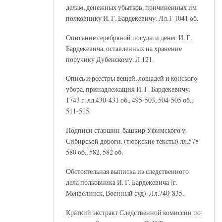
делам, денежных убытков, причиненных им
полковнику И. Г. Бардекевичу. Лл.1-1041 об.
Описание серебряной посуды и денег И. Г.
Бардекевича, оставленных на хранение
поручику Дубенскому. Л.121.
Опись и реестры вещей, лошадей и конского
убора, принадлежащих И. Г. Бардекевичу.
1743 г. лл.430-431 об., 495-503, 504-505 об.,
511-515.
Подписи старшин-башкир Уфимского у.
Сибирской дороги. (тюркские тексты) лл.578-
580 об., 582, 582 об.
Обстоятельная выписка из следственного
дела полковника И. Г. Бардекевича (г.
Мензелинск, Военный суд). Лл.740-835.
Краткий экстракт Следственной комиссии по