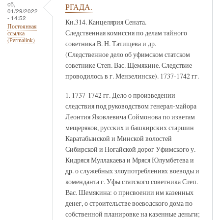
сб,
РГАДА.
01/29/2022
- 14:52
Кн.314. Канцелярия Сената.
Постоянная
Следственная комиссия по делам тайного
ссылка
(Permalink)
советника В. Н. Татищева и др.
(Следственное дело об уфимском статском
советнике Степ. Вас. Щемякине. Следствие
проводилось в г. Мензелинске). 1737-1742 гг.
1. 1737-1742 гг. Дело о произведении
следствия под руководством генерал-майора
Леонтия Яковлевича Соймонова по изветам
мещеряков, русских и башкирских старшин
Каратабынской и Минской волостей
Сибирской и Ногайской дорог Уфимского у.
Кидряся Муллакаева и Мряся Юлумбетева и
др. о служебных злоупотреблениях воеводы и
коменданта г. Уфы статского советника Степ.
Вас. Шемякина: о присвоении им казенных
денег, о строительстве воеводского дома по
собственной планировке на казенные деньги;