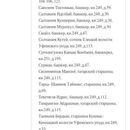
104-106, 121.
Савелеев Токтомыш, башкир, кн.249, д.59.
Салтакеев Иделбай, башкир, кн.249, д.30.
Салтанеев Кулшерин, башкир, кн.249, д.30.
Салтакеев Мураткуз, башкир, кн.249, д.30.
Смайл, башкир, кн.249, д.47.
Солтанаев Кутуй, сотник Елецкой волости
Уфимского уезда, кн.249, д.113.
Супхангулова Каныш Конбаева, башкирка,
кн.251, д.195.
Сурман, башкир, кн.249, д.47.
Сюлеименов Маисют, татарский старшина,
кн.249, д.115.
Тарха- Шаммов Тайманс, старшина, кн.249,
д.69.
Теветягов Идрис, башкир, кн.249, д.112.
Тимрангин Абдрахман, татарский старшина,
кн.249, д.115.
Ткевкеев Бердыш, старшина Бушмас-
Кинчацкой волости Уфимского уезда, кн.249,
д.33.