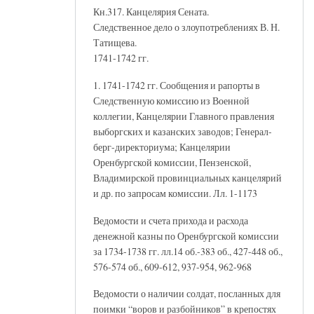
Кн.317. Канцелярия Сената.
Следственное дело о злоупотреблениях В. Н.
Татищева.
1741-1742 гг.
1. 1741-1742 гг. Сообщения и рапорты в
Следственную комиссию из Военной
коллегии, Канцелярии Главного правления
выборгских и казанских заводов; Генерал-
берг-директориума; Канцелярии
Оренбургской комиссии, Пензенской,
Владимирской провинциальных канцелярий
и др. по запросам комиссии. Лл. 1-1173
Ведомости и счета прихода и расхода
денежной казны по Оренбургской комиссии
за 1734-1738 гг. лл.14 об.-383 об., 427-448 об.,
576-574 об., 609-612, 937-954, 962-968
Ведомости о наличии солдат, посланных для
поимки “воров и разбойников” в крепостях