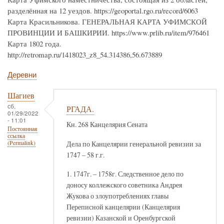
разделённая на 12 уездов. https://geoportal.rgo.ru/record/6063
Карта Красильникова. ГЕНЕРАЛЬНАЯ КАРТА УФИМСКОЙ
ПРОВИНЦИИ И БАШКИРИИ. https://www.prlib.ru/item/976461
Карта 1802 года.
http://retromap.ru/1418023_z8_54.314386,56.673889
Деревни
Шагиев
сб,
РГАДА.
01/29/2022
- 11:01
Кн. 268 Канцелярия Сената
Постоянная
ссылка
Дела по Канцелярии генеральной ревизии за
(Permalink)
1747 – 58 г.г.
1. 1747г. – 1758г. Следственное дело по
доносу коллежского советника Андрея
Жукова о злоупотреблениях главы
Переписной канцелярии (Канцелярия
ревизии) Казанской и Оренбургской