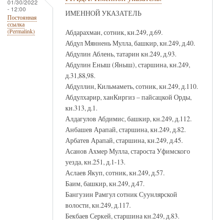
01/30/2022
- 12:00
ИМЕННОЙ УКАЗАТЕЛЬ
Постоянная
ссылка
Абдарахман, сотник, кн.249, д.69.
(Permalink)
Абдул Мяннень Мулла, башкир, кн.249, д.40.
Абдулин Аблень, татарин кн.249, д.93.
Абдулин Еныш (Яныш), старшина, кн.249,
д.31,88,98.
Абдуллин, Кильмаметь, сотник, кн.249, д.110.
Абдулхарир, ханКиргиз – пайсацкой Орды,
кн.313, д.1.
Алдагулов Абдимис, башкир, кн.249, д.112.
Анбашев Арапай, старшина, кн.249, д.82.
Арбатев Арапай, старшина, кн.249, д.45.
Асанов Ахмер Мулла, староста Уфимского
уезда, кн.251, д.1-13.
Аслаев Якуп, сотник, кн.249, д.57.
Баим, башкир, кн.249, д.47.
Бангузин Рамгул сотник Суунлярской
волости, кн.249, д.117.
Бекбаев Серкей, старшина кн.249, д.83.