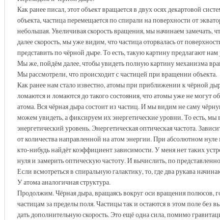
Как ранее писал, этот объект вращается в двух осях декартовой сис
объекта, частица перемещается по спирали на поверхности от экватор
небольшая. Увеличивая скорость вращения, мы начинаем замечать, ч
далее скорость, мы уже видим, что частица оторвалась от поверхност
представить по чёрной дыре. То есть, такую картину предлагают нам
Мы же, пойдём далее, чтобы увидеть полную картину механизма вра
Мы рассмотрели, что происходит с частицей при вращении объекта.
Как ранее нам стало известно, атомы при приближении к чёрной дыр
ломаются и ломаются до такого состояния, что атомы уже не могут о
атома. Вся чёрная дыра состоит из частиц. И мы видим не саму чёрну
можем увидеть, а фиксируем их энергетические уровни. То есть, мы 
энергетический уровень. Энергетическая оптическая частота. Зависи
от количества направленной на атом энергии. При абсолютном нуле
кто-нибудь найдёт коэффициент зависимости. У меня нет таких устр
нуля и замерить оптическую частоту. И вычислить, по представленно
Если всмотреться в спиральную галактику, то, где два рукава начина
У атома аналогичная структура.
Продолжим. Чёрная дыра, вращаясь вокруг оси вращения полюсов, го
частицам за пределы поля. Частицы так и остаются в этом поле без 
дать дополнительную скорость. Это ещё одна сила, помимо гравитаци