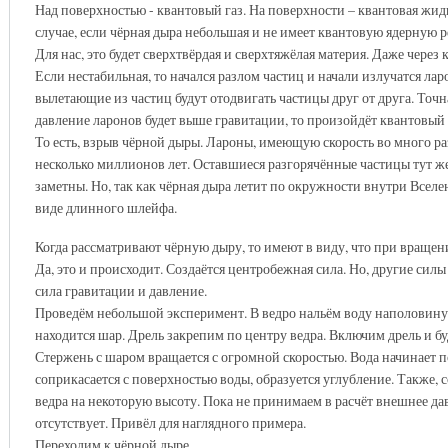
Над поверхностью - квантовый газ. На поверхности – квантовая жидк
случае, если чёрная дыра небольшая и не имеет квантовую ядерную ре
Для нас, это будет сверхтвёрдая и сверхтяжёлая материя. Даже через
Если нестабильная, то начался разлом частиц и начали излучатся лар
вылетающие из частиц будут отодвигать частицы друг от друга. Точн
давление ларонов будет выше гравитации, то произойдёт квантовый 
То есть, взрыв чёрной дыры. Лароны, имеющую скорость во много раз
несколько миллионов лет. Оставшиеся разгорячённые частицы тут же
заметны. Но, так как чёрная дыра летит по окружности внутри Вселе
виде длинного шлейфа.
Когда рассматривают чёрную дыру, то имеют в виду, что при вращен
Да, это и происходит. Создаётся центробежная сила. Но, другие сил
сила гравитации и давление.
Проведём небольшой эксперимент. В ведро нальём воду наполовину 
находится шар. Дрель закрепим по центру ведра. Включим дрель и бу
Стержень с шаром вращается с огромной скоростью. Вода начинает п
соприкасается с поверхностью воды, образуется углубление. Также, 
ведра на некоторую высоту. Пока не принимаем в расчёт внешнее дав
отсутствует. Привёл для наглядного примера.
Переходим к чёрной дыре.