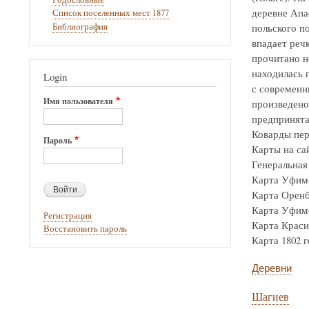
деревне Апа
Список поселенных мест 1877
Библиография
польского по
впадает реч
прочитано н
находилась г
Login
с современн
Имя пользователя
произведено
предпринята
Коварды пер
Пароль
Карты на са
Генеральная 
Карта Уфимск
Карта Оренбур
Карта Уфимск
Регистрация
Карта Крас
Восстановить пароль
Карта 1802 го
Деревни
Шагиев