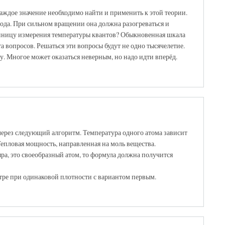
аждое значение необходимо найти и применить к этой теории.
 вода. При сильном вращении она должна разогреваться и
диницу измерения температуры квантов? Обыкновенная шкала
а вопросов. Решаться эти вопросы будут не одно тысячелетие.
. Многое может оказаться неверным, но надо идти вперёд.
рез следующий алгоритм. Температура одного атома зависит
Тепловая мощность, направленная на моль вещества.
ра, это своеобразный атом, то формула должна получится
тре при одинаковой плотности с вариантом первым.