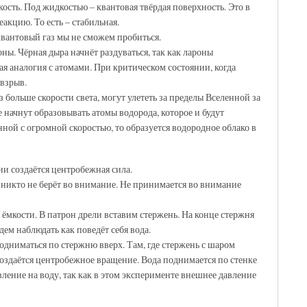
ость. Под жидкостью – квантовая твёрдая поверхность. Это в
акцию. То есть – стабильная.
 квантовый газ мы не сможем пробиться.
оны. Чёрная дыра начнёт раздуваться, так как лароны
ая аналогия с атомами. При критическом состоянии, когда
взрыв.
 больше скорости света, могут улететь за пределы Вселенной за
 начнут образовывать атомы водорода, которое и будут
нной с огромной скоростью, то образуется водородное облако в
ии создаётся центробежная сила.
ы никто не берёт во внимание. Не принимается во внимание
ёмкости. В патрон дрели вставим стержень. На конце стержня
дем наблюдать как поведёт себя вода.
одниматься по стержню вверх. Там, где стержень с шаром
создаётся центробежное вращение. Вода поднимается по стенке
ление на воду, так как в этом эксперименте внешнее давление