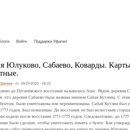
Перейти
к
основному
содержанию
Блоги
Войти
Поддержи Уфаген!
я Юлуково, Сабаево, Коварды. Карты с
тные.
о
Шагиев
-
пт, 09/25/2020 - 08:25
ково до Пугачёвского восстания называлась Апас. Рядом деревня С
я, что деревня Сабаево была названа именем Сабая Кутлина. С этим 
 бунтом, были уничтожены или переименованы. Сабай Кутлин был у
-1773 годов. Был помилован. До восстания он был волостным старш
исходило после восстания 1773-1775 годов. Следовательно, до 1775
ние было сделано, чтобы уничтожить память о бунте. Как утвержд
 этом сайте приводится выдержка из его книги по деревне Юлуково.