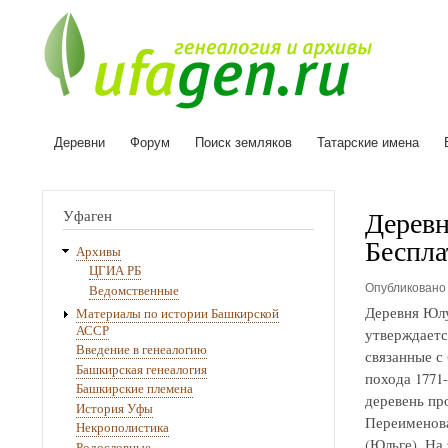
Деревни
Форум
Поиск земляков
Татарские имена
Основная
навигация
Деревн
Уфаген
Беспла
Архивы
ЦГИА РБ
Опубликован
Ведомственные
Деревня Юлу
Материалы по истории Башкирской
АССР
утверждаетс
Введение в генеалогию
связанные с
Башкирская генеалогия
похода 1771
Башкирские племена
деревень про
История Уфы
Переименова
Некрополистика
(Юльге). На
Родословные