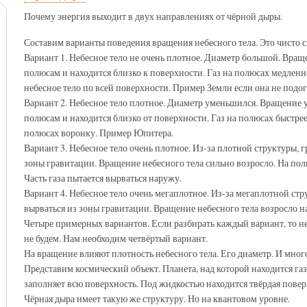
Почему энергия выходит в двух направлениях от чёрной дыры.
Составим варианты поведения вращения небесного тела. Это чисто 
Вариант 1. Небесное тело не очень плотное. Диаметр большой. Вращ
полюсам и находится близко к поверхности. Газ на полюсах медленно
небесное тело по всей поверхности. Пример Земли если она не подо
Вариант 2. Небесное тело плотное. Диаметр уменьшился. Вращение у
полюсам и находится близко от поверхности. Газ на полюсах быстрее
полюсах воронку. Пример Юпитера.
Вариант 3. Небесное тело очень плотное. Из-за плотной структуры, г
зоны гравитации. Вращение небесного тела сильно возросло. На полю
Часть газа пытается вырваться наружу.
Вариант 4. Небесное тело очень мегаплотное. Из-за мегаплотной стру
вырваться из зоны гравитации. Вращение небесного тела возросло н
Четыре примерных вариантов. Если разбирать каждый вариант, то не
не будем. Нам необходим четвёртый вариант.
На вращение влияют плотность небесного тела. Его диаметр. И мног
Представим космический объект. Планета, над которой находится газ
заполняет всю поверхность. Под жидкостью находится твёрдая повер
Чёрная дыра имеет такую же структуру. Но на квантовом уровне.