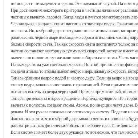
поглощает и не выделяет энергию. Это идеальный случай. На самом де
При достижения некоторого критерия и частицы начинают разламыва
частицы с вылетом ларонов. Когда люди научатся регистрировать лар
Чёрная дыра, вращаясь, гонит частицы от экватора вверх. Гравитация
полюсам. Но, к чёрной дыре поступают новые атомы извне, которые 
равновесию, чёрной дыре необходимо сбросить излишек частиц наружу
больше скорости света. Так как скорость света достигается только за
частиц составляет векторную сумму всех скоростей, которые имеет 
вылетев по полюсам, тут же начинают собираться в атомы. Часть част
На выходе атома уже световая скорость. По этой причине и не фикси
создали атомы, то атомы имеют некую инерциальную скорость, котор
Теперь сравним ведро с водой и чёрную дыру. Если на ведро не возде
стенку ведра, можно сопоставить с гравитацией. Если применим внеш
пытаться вытечь из ведра через край. Пример примитивный, но можн
Теперь примемся за второе вращение. Перпендикулярное. По второй 
вылетая с полюсов, создают атомы. Атомы, по инерции летят далее. 
рукава. И эти рукава показывают оптическую частоту. Поделив на чи
Фантастика о том, что в чёрной дыре можно летать в прошлое и буду
рассматривать как физический объект и не более того. И не бояться 
Если система имеет более двух рукавов, то возможно, что там неско