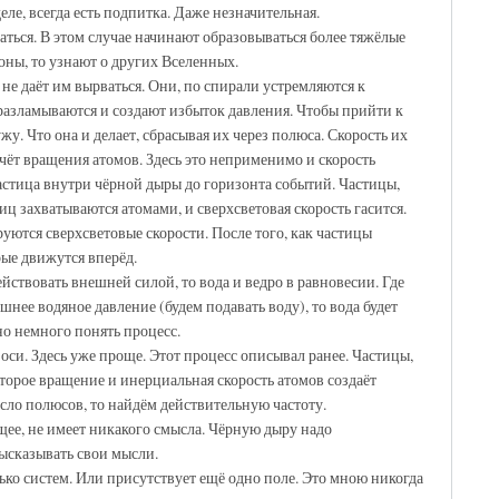
ле, всегда есть подпитка. Даже незначительная.
ться. В этом случае начинают образовываться более тяжёлые
оны, то узнают о других Вселенных.
 не даёт им вырваться. Они, по спирали устремляются к
разламываются и создают избыток давления. Чтобы прийти к
. Что она и делает, сбрасывая их через полюса. Скорость их
 счёт вращения атомов. Здесь это неприменимо и скорость
частица внутри чёрной дыры до горизонта событий. Частицы,
иц захватываются атомами, и сверхсветовая скорость гасится.
руются сверхсветовые скорости. После того, как частицы
ые движутся вперёд.
йствовать внешней силой, то вода и ведро в равновесии. Где
нее водяное давление (будем подавать воду), то вода будет
о немного понять процесс.
оси. Здесь уже проще. Этот процесс описывал ранее. Частицы,
Второе вращение и инерциальная скорость атомов создаёт
сло полюсов, то найдём действительную частоту.
щее, не имеет никакого смысла. Чёрную дыру надо
высказывать свои мысли.
лько систем. Или присутствует ещё одно поле. Это мною никогда