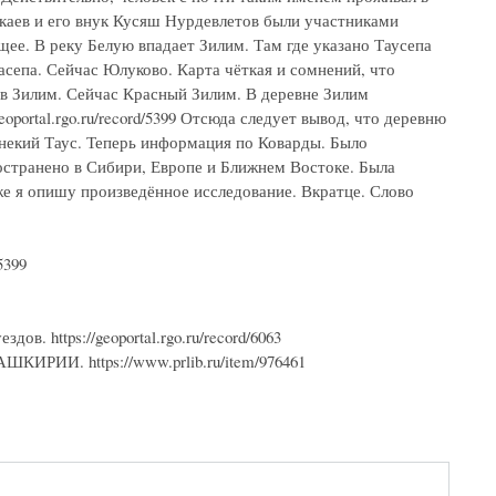
каев и его внук Кусяш Нурдевлетов были участниками
ющее. В реку Белую впадает Зилим. Там где указано Таусепа
асепа. Сейчас Юлуково. Карта чёткая и сомнений, что
 в Зилим. Сейчас Красный Зилим. В деревне Зилим
oportal.rgo.ru/record/5399 Отсюда следует вывод, что деревню
 некий Таус. Теперь информация по Коварды. Было
ространено в Сибири, Европе и Ближнем Востоке. Была
же я опишу произведённое исследование. Вкратце. Слово
5399
в. https://geoportal.rgo.ru/record/6063
И. https://www.prlib.ru/item/976461