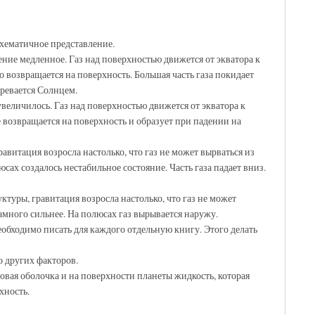
схематичное представление.
ение медленное. Газ над поверхностью движется от экватора к
 возвращается на поверхность. Большая часть газа покидает
гревается Солнцем.
величилось. Газ над поверхностью движется от экватора к
 возвращается на поверхность и образует при падении на
равитация возросла настолько, что газ не может вырваться из
сах создалось нестабильное состояние. Часть газа падает вниз.
ктуры, гравитация возросла настолько, что газ не может
амного сильнее. На полюсах газ вырывается наружу.
обходимо писать для каждого отдельную книгу. Этого делать
о других факторов.
овая оболочка и на поверхности планеты жидкость, которая
хность.