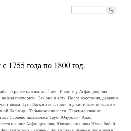
Поиск
 1755 года по 1800 год.
абаево ранее называлась Таус. В книге у Асфандиярова
нельзя поспорить. Так оно и есть. После восстания, деревни
частником Пугачёвского восстания и участником польского
иной Кальчир - Табынской волости. Переименование
 года Сабаево называлось Таус. Юлуково - Апас.
ается в книге Асфандиярова, Юлуково основал Юлык бабай
 Действительно, человек с почти таким именем проживал в