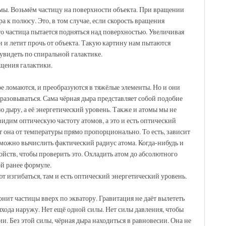
темы. Возьмём частицу на поверхности объекта. При вращении
а к полюсу. Это, в том случае, если скорость вращения
то частица пытается подняться над поверхностью. Увеличивая
и и летит прочь от объекта. Такую картину нам пытаются
 увидеть по спиральной галактике.
щения галактики.
е ломаются, и преобразуются в тяжёлые элементы. Но и они
бразовываться. Сама чёрная дыра представляет собой подобие
ю дыру, а её энергетический уровень. Также и атомы мы не
видим оптическую частоту атомов, а это и есть оптический
т она от температуры прямо пропорционально. То есть, зависит
 можно вычислить фактический радиус атома. Когда-нибудь и
ойств, чтобы проверить это. Охладить атом до абсолютного
й ранее формуле.
ют изгибаться, там и есть оптический энергетический уровень.
нит частицы вверх по экватору. Гравитация не даёт вылететь
выхода наружу. Нет ещё одной силы. Нет силы давления, чтобы
и. Без этой силы, чёрная дыра находиться в равновесии. Она не