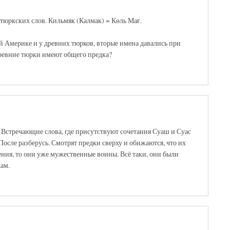
тюркских слов. Кильмяк (Калмак) = Көль Мағ.
й Америке и у древних тюрков, вторые имена давались при
ревние тюрки имеют общего предка?
Встречающие слова, где присутствуют сочетания Суаш и Суас
После разберусь. Смотрят предки сверху и обижаются, что их
рения, то они уже мужественные воины. Всё таки, они были
ам.