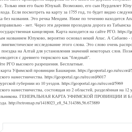
с. Только имя его было Юлукай. Возможно, его сын Нурдевлет Юлу
хода. Если посмотреть на карту за 1755 год, то будет видно следу
ка без названия. Это речка Мендим. Ниже по течению находится Ап
еправильно - нет. Через эти деревни проходила дорога из Табынска
осударственная канцелярия. Карта находится на сайте РГО. https://ge
ым названием Юлуково, вероятно основал некий Апас. А Сабаево -
 лингвистическое исследование этого слова. Это слово очень расп
 поездка на Алтай для установления значений некоторых слов. Поз
еводится с древнего тюркского как "бледный".
йте РГО высокого разрешения. Бесплатные.
карта Уфимской провинции Башкирии. https://geoportal.rgo.ru/record/
ого наместничества. https://geoportal.rgo.ru/record/6017
гской губернии из 10 уездов. https://geoportal.rgo.ru/record/5969
ого наместничества, состоящая из 2 областей, разделённая на 12 уездо
ильникова. ГЕНЕРАЛЬНАЯ КАРТА УФИМСКОЙ ПРОВИНЦИИ И БАШКИРИ
да. http://retromap.ru/1418023_z8_54.314386,56.673889