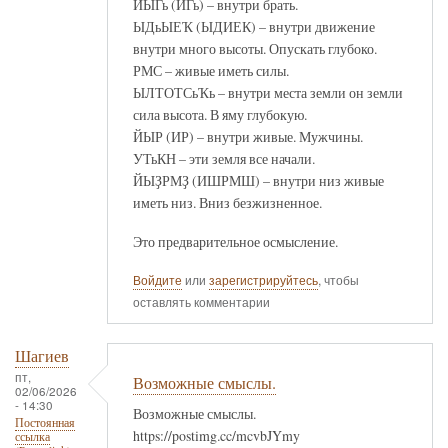
ЙЫГь (ИГь) – внутри брать.
ЫДьЫЕҠ (ЫДИЕК) – внутри движение
внутри много высоты. Опускать глубоко.
РМС – живые иметь силы.
ЫЛТОТСьҠь – внутри места земли он земли
сила высота. В яму глубокую.
ЙЫР (ИР) – внутри живые. Мужчины.
УТьКН – эти земля все начали.
ЙЫҘРМҘ (ИШРМШ) – внутри низ живые
иметь низ. Вниз безжизненное.
Это предварительное осмысление.
Войдите
или
зарегистрируйтесь
, чтобы
оставлять комментарии
Шагиев
пт,
Возможные смыслы.
02/06/2026
- 14:30
Возможные смыслы.
Постоянная
https://postimg.cc/mcvbJYmy
ссылка