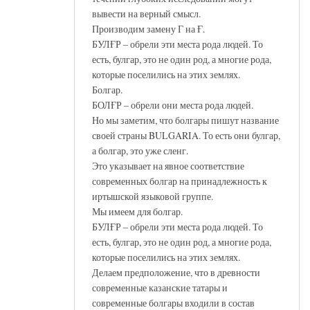
вывести на верный смысл.
Производим замену Г на Ғ.
БУЛҒР – обрели эти места рода людей. То
есть, булгар, это не один род, а многие рода,
которые поселились на этих землях.
Болгар.
БОЛҒР – обрели они места рода людей.
Но мы заметим, что болгары пишут название
своей страны BULGARIA. То есть они булгар,
а болгар, это уже сленг.
Это указывает на явное соответствие
современных болгар на принадлежность к
иртышской языковой группе.
Мы имеем для болгар.
БУЛҒР – обрели эти места рода людей. То
есть, булгар, это не один род, а многие рода,
которые поселились на этих землях.
Делаем предположение, что в древности
современные казанские татары и
современные болгары входили в состав