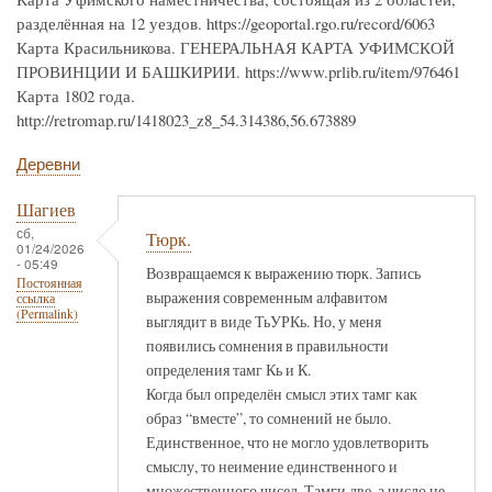
разделённая на 12 уездов. https://geoportal.rgo.ru/record/6063
Карта Красильникова. ГЕНЕРАЛЬНАЯ КАРТА УФИМСКОЙ
ПРОВИНЦИИ И БАШКИРИИ. https://www.prlib.ru/item/976461
Карта 1802 года.
http://retromap.ru/1418023_z8_54.314386,56.673889
Деревни
Шагиев
сб,
Тюрк.
01/24/2026
- 05:49
Возвращаемся к выражению тюрк. Запись
Постоянная
выражения современным алфавитом
ссылка
(Permalink)
выглядит в виде ТьУРКь. Но, у меня
появились сомнения в правильности
определения тамг Кь и К.
Когда был определён смысл этих тамг как
образ “вместе”, то сомнений не было.
Единственное, что не могло удовлетворить
смыслу, то неимение единственного и
множественного чисел. Тамги две, а число не