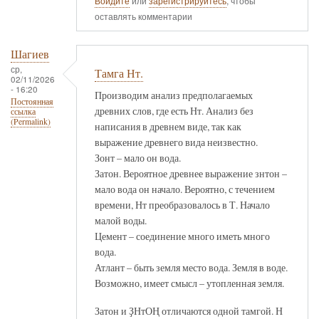
Войдите
или
зарегистрируйтесь
, чтобы
оставлять комментарии
Шагиев
ср,
Тамга Нт.
02/11/2026
- 16:20
Производим анализ предполагаемых
Постоянная
древних слов, где есть Нт. Анализ без
ссылка
(Permalink)
написания в древнем виде, так как
выражение древнего вида неизвестно.
Зонт – мало он вода.
Затон. Вероятное древнее выражение знтон –
мало вода он начало. Вероятно, с течением
времени, Нт преобразовалось в Т. Начало
малой воды.
Цемент – соединение много иметь много
вода.
Атлант – быть земля место вода. Земля в воде.
Возможно, имеет смысл – утопленная земля.
Затон и ҘНтОҢ отличаются одной тамгой. Н