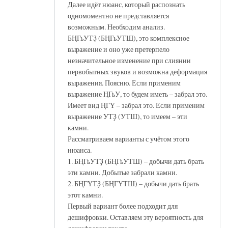
Далее идёт нюанс, который распознать
одномоментно не представляется
возможным. Необходим анализ.
БҢГьУТҘ (БҢГьУТШ), это комплексное
выражение и оно уже претерпело
незначительное изменение при слиянии
первобытных звуков и возможна деформация
выражения. Поясню. Если применим
выражение ҢГьУ, то будем иметь – забрал это.
Имеет вид ҢГҮ – забрал это. Если применим
выражение УТҘ (УТШ), то имеем – эти
камни.
Рассматриваем варианты с учётом этого
нюанса.
1. БҢГьУТҘ (БҢГьУТШ) – добычи дать брать
эти камни. Добытые забрали камни.
2. БҢГҮТҘ (БҢГҮТШ) – добычи дать брать
этот камни.
Первый вариант более подходит для
дешифровки. Оставляем эту вероятность для