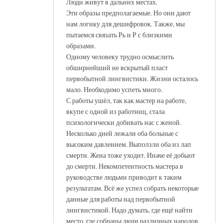
Люди живут в дальних местах.
Эти образы предполагаемые. Но они дают
нам логику для дешифровок. Также, мы
пытаемся связать Рь и Р с близкими
образами.
Одному человеку трудно осмыслить
обширнейший не вскрытый пласт
первобытной лингвистики. Жизни осталось
мало. Необходимо успеть много.
С работы ушёл, так как мастер на работе,
вкупе с одной из работниц, стала
психологически добивать нас с женой.
Несколько дней лежали оба больные с
высоким давлением. Выползли оба из лап
смерти. Жена тоже уходит. Иначе её добьют
до смерти. Некомпетентность мастера в
руководстве людьми приводит к таким
результатам. Всё же успел собрать некоторые
данные для работы над первобытной
лингвистикой. Надо думать, где ещё найти
место, где собраны люди различных народов,