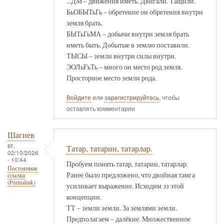
...ДМ – движения иметь. Двигали. Тащили.
БьОБЫТьГь – обретение он обретения внутри
земля брать.
БЫТьГьМА – добычи внутри земля брать
иметь быть. Добытые в землю поставили.
ТЫСЫ – земли внутри силы внутри.
ЭОЛьҒьТь – много он место род земля.
Просторное место земли рода.
Войдите
или
зарегистрируйтесь
, чтобы
оставлять комментарии
Шагиев
вт,
Татар, татарин, татарлар.
02/10/2026
- 10:44
Пробуем понять татар, татарин, татарлар.
Постоянная
Ранее было предложено, что двойная тамга
ссылка
(Permalink)
усиливает выражение. Исходим эз этой
концепции.
ТТ – земли земли. За землями земли.
Предполагаем – далёкие. Множественное