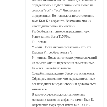
определялось. Подбор синонимов вывел на
смыслы “вся” и “все”. Числа стали
определяться. Но появилось несоответствие
тамг Кь и К в алфавите. Возможно, что их
необходимо поменять местами.
Разберёмся на примере выражения тюрк.
Ранее запись была ТьУРКь.
Ть – земля.
У – эти. После мягкой согласной – это, эта.
Гласная У преобразуется в Ү.
Р – живые. После логических умозаключений
из смысла жизни переведён в смысл живые.
Кь – вся. Ранее было вместе.
Создаём предложение. Земля эта живые вся.
Обращаем внимание, что выражение живые
вся находится в неравновесии и должно быть
живые все.
В таком случае, мы должны поменять
местами в тамговом алфавите тамги Кь и К.
Выражение тюрк будет иметь вид ТьУРК.