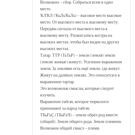
Возможно – сбор. Собраться всем в одно
место.
ҠЛҠЛ (ҠьЛьҠьЛь) – высокое место высокое
место. От высокого места к высокому месту.
Передача сигнала от высокого места к
высокому месту. Разжигались костры на
высоких местах, чтобы был виден на других
высоких местах.
Татар. ТТР (ТьТьР) – земли (земля) земли
(земля) живые (живут). Усиление выражения
земля. За землями есть ещё земли, где живут.
Живут на далёких землях. Это относится и к
выражению тартар.
Это возможные смыслы, которые следует
изучить.
Выражение табгач, которое тюркологи
принимают за народ табгач.
ТБьҒьҪ (ТБьҒьЧ) – земли обрёл род вместе
(общий). Земли общего рода. Земли племени.
Возможен общий смысл – племя.