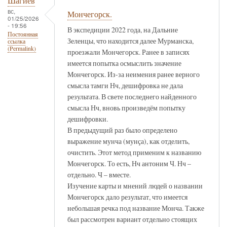
Шагиев
вс,
Мончегорск.
01/25/2026
- 19:56
В экспедиции 2022 года, на Дальние
Постоянная
Зеленцы, что находится далее Мурманска,
ссылка
(Permalink)
проезжали Мончегорск. Ранее в записях
имеется попытка осмыслить значение
Мончегорск. Из-за неимения ранее верного
смысла тамги Нч, дешифровка не дала
результата. В свете последнего найденного
смысла Нч, вновь произведём попытку
дешифровки.
В предыдущий раз было определено
выражение мунча (мунҫа), как отделить,
очистить. Этот метод применим к названию
Мончегорск. То есть, Нч антоним Ч. Нч –
отдельно. Ч – вместе.
Изучение карты и мнений людей о названии
Мончегорск дало результат, что имеется
небольшая речка под название Монча. Также
был рассмотрен вариант отдельно стоящих