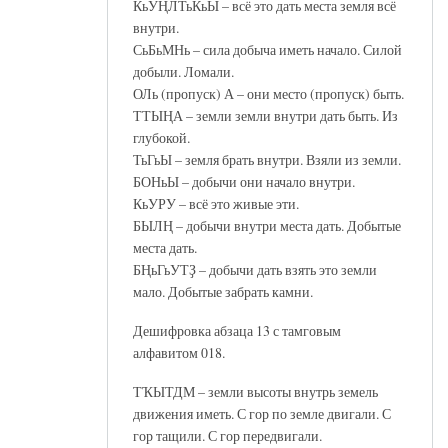
КьУҢЛТьКьЫ – всё это дать места земля всё
внутри.
СьБьМНь – сила добыча иметь начало. Силой
добыли. Ломали.
ОЛь (пропуск) А – они место (пропуск) быть.
ТТЫҢА – земли земли внутри дать быть. Из
глубокой.
ТьГьЫ – земля брать внутри. Взяли из земли.
БОНьЫ – добычи они начало внутри.
КьУРУ – всё это живые эти.
БЫЛҢ – добычи внутри места дать. Добытые
места дать.
БҢьГьУТҘ – добычи дать взять это земли
мало. Добытые забрать камни.
Дешифровка абзаца 13 с тамговым
алфавитом 018.
ТҠЫТДМ – земли высоты внутрь земель
движения иметь. С гор по земле двигали. С
гор тащили. С гор передвигали.