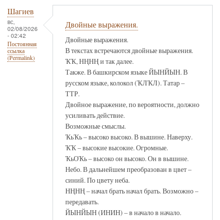
Шагиев
вс,
Двойные выражения.
02/08/2026
- 02:42
Двойные выражения.
Постоянная
В текстах встречаются двойные выражения.
ссылка
(Permalink)
ҠҠ, НҢНҢ и так далее.
Также. В башкирском языке ЙЫНЙЫН. В
русском языке, колокол (ҠЛҠЛ). Татар –
ТТР.
Двойное выражение, по вероятности, должно
усиливать действие.
Возможные смыслы.
ҠьҠь – высоко высоко. В вышине. Наверху.
ҠҠ – высокие высокие. Огромные.
ҠьОҠь – высоко он высоко. Он в вышине.
Небо. В дальнейшем преобразован в цвет –
синий. По цвету неба.
НҢНҢ – начал брать начал брать. Возможно –
передавать.
ЙЫНЙЫН (ИНИН) – в начало в начало.