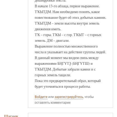
дешифровки текста.
В начале 13-го абзаца, первое выражение.
ТҠЫТДМ. Нам необходимо понять, какое
повествование будет об этих добытых камнях.
ТҠЫТДМ – земли высоты внутри земель
движения иметь.
ТҠ – горы. ТҠЫ – с гор. ТҠЫТ – с горных
земель. ДМ – двигали.
Выражение полностью множественного
числа и указывает на действие группы людей.
В данный момент мы видим связь между
выражениями БҢГҮТҘ (БҢГҮТШ) и
ТҠЫТДМ. Добытые забрали камни и с
горных земель тащили.
Пока это предварительный образ, который
будет уточняться в процессе работы.
Войдите
или
зарегистрируйтесь
, чтобы
оставлять комментарии
Шагиев