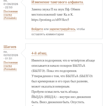
пн,
Изменение тамгового алфавита.
01/26/2026
- 22:53
Замена звука П на звук Пф. Обмен
Постоянная
местоположений тамг Кь и К.
ссылка
(Permalink)
https://postimg.cc/zHVfkrz5
Войдите
или
зарегистрируйтесь
, чтобы
оставлять комментарии
Шагиев
пн,
4-й абзац.
02/02/2026
- 01:51
Имеются подозрения, что в четвёртом абзаце
Постоянная
описывается начало похорон БЫЛГьА
ссылка
(Permalink)
(БЫЛГӘ). Пока это подозрения.
Утверждения о том, что БЫЛГьА (БЫЛГӘ)
был кремирован и его прах был развеян,
может оказаться неверным.
Пробуем осмыслить часть абзаца.
ЙЫҘДА (ИШДА) – внутри низ движения
быть. Вниз движения быть. Опустить.