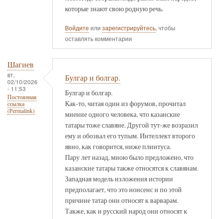
которые знают свою родную речь.
Войдите
или
зарегистрируйтесь
, чтобы
оставлять комментарии
Шагиев
вт,
Булгар и болгар.
02/10/2026
- 11:53
Булгар и болгар.
Постоянная
Как-то, читая один из форумов, прочитал
ссылка
(Permalink)
мнение одного человека, что казанские
татары тоже славяне. Другой тут-же возразил
ему и обозвал его тупым. Интеллект второго
явно, как говорится, ниже плинтуса.
Пару лет назад, мною было предложено, что
казанские татары также относятся к славянам.
Западная модель изложения истории
предполагает, что это нонсенс и по этой
причине татар они относят к варварам.
Также, как и русский народ они относят к