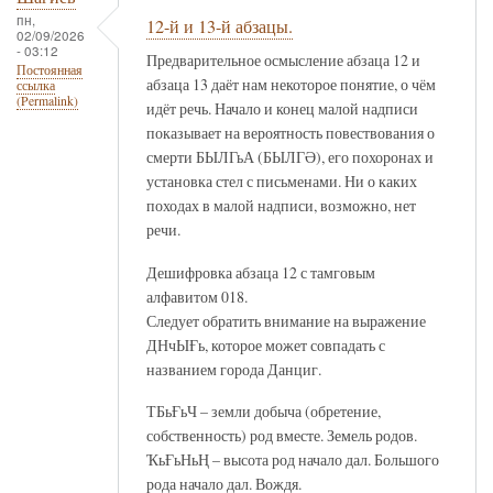
пн,
12-й и 13-й абзацы.
02/09/2026
- 03:12
Предварительное осмысление абзаца 12 и
Постоянная
абзаца 13 даёт нам некоторое понятие, о чём
ссылка
(Permalink)
идёт речь. Начало и конец малой надписи
показывает на вероятность повествования о
смерти БЫЛГьА (БЫЛГӘ), его похоронах и
установка стел с письменами. Ни о каких
походах в малой надписи, возможно, нет
речи.
Дешифровка абзаца 12 с тамговым
алфавитом 018.
Следует обратить внимание на выражение
ДНчЫҒь, которое может совпадать с
названием города Данциг.
ТБьҒьЧ – земли добыча (обретение,
собственность) род вместе. Земель родов.
ҠьҒьНьҢ – высота род начало дал. Большого
рода начало дал. Вождя.