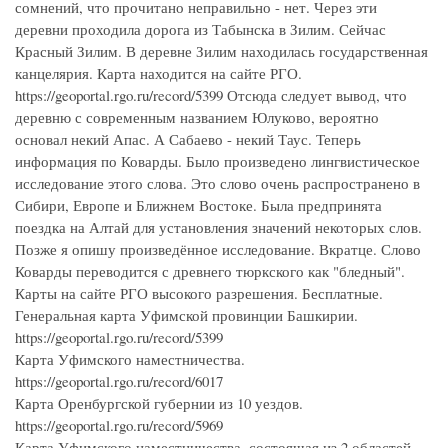
сомнений, что прочитано неправильно - нет. Через эти
деревни проходила дорога из Табынска в Зилим. Сейчас
Красный Зилим. В деревне Зилим находилась государственная
канцелярия. Карта находится на сайте РГО.
https://geoportal.rgo.ru/record/5399 Отсюда следует вывод, что
деревню с современным названием Юлуково, вероятно
основал некий Апас. А Сабаево - некий Таус. Теперь
информация по Коварды. Было произведено лингвистическое
исследование этого слова. Это слово очень распространено в
Сибири, Европе и Ближнем Востоке. Была предпринята
поездка на Алтай для установления значений некоторых слов.
Позже я опишу произведённое исследование. Вкратце. Слово
Коварды переводится с древнего тюркского как "бледный".
Карты на сайте РГО высокого разрешения. Бесплатные.
Генеральная карта Уфимской провинции Башкирии.
https://geoportal.rgo.ru/record/5399
Карта Уфимского наместничества.
https://geoportal.rgo.ru/record/6017
Карта Оренбургской губернии из 10 уездов.
https://geoportal.rgo.ru/record/5969
Карта Уфимского наместничества, состоящая из 2 областей,