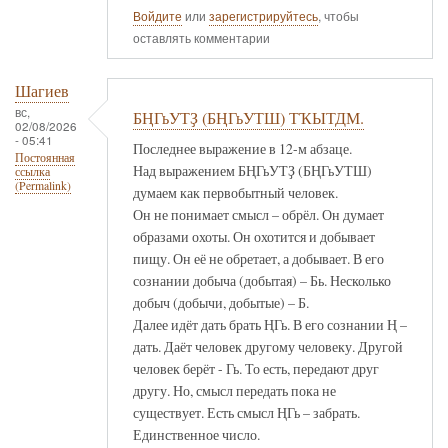
Войдите
или
зарегистрируйтесь
, чтобы
оставлять комментарии
Шагиев
вс,
БҢГьУТҘ (БҢГьУТШ) ТҠЫТДМ.
02/08/2026
- 05:41
Последнее выражение в 12-м абзаце.
Постоянная
Над выражением БҢГьУТҘ (БҢГьУТШ)
ссылка
(Permalink)
думаем как первобытный человек.
Он не понимает смысл – обрёл. Он думает
образами охоты. Он охотится и добывает
пищу. Он её не обретает, а добывает. В его
сознании добыча (добытая) – Бь. Несколько
добыч (добычи, добытые) – Б.
Далее идёт дать брать ҢГь. В его сознании Ң –
дать. Даёт человек другому человеку. Другой
человек берёт - Гь. То есть, передают друг
другу. Но, смысл передать пока не
существует. Есть смысл ҢГь – забрать.
Единственное число.