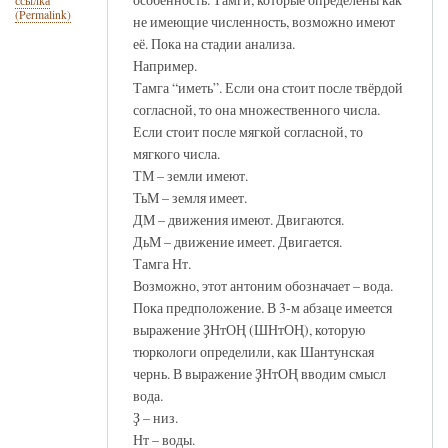
ссылка
(Permalink)
не имеющие численность, возможно имеют
её. Пока на стадии анализа.
Например.
Тамга “иметь”. Если она стоит после твёрдой
согласной, то она множественного числа.
Если стоит после мягкой согласной, то
мягкого числа.
ТМ – земли имеют.
ТьМ – земля имеет.
ДМ – движения имеют. Двигаются.
ДьМ – движение имеет. Двигается.
Тамга Нт.
Возможно, этот антоним обозначает – вода.
Пока предположение. В 3-м абзаце имеется
выражение ҘНтОҢ (ШНтОҢ), которую
тюркологи определили, как Шантунская
чернь. В выражение ҘНтОҢ вводим смысл
вода.
Ҙ – низ.
Нт – воды.