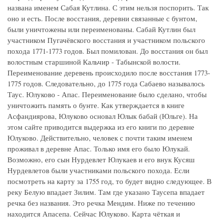
названа именем Сабая Кутлина. С этим нельзя поспорить. Так
оно и есть. После восстания, деревни связанные с бунтом,
были уничтожены или переименованы. Сабай Кутлин был
участником Пугачёвского восстания и участником польского
похода 1771-1773 годов. Был помилован. До восстания он был
волостным старшиной Кальчир - Табынской волости.
Переименование деревень происходило после восстания 1773-
1775 годов. Следовательно, до 1775 года Сабаево называлось
Таус. Юлуково - Апас. Переименование было сделано, чтобы
уничтожить память о бунте. Как утверждается в книге
Асфандиярова, Юлуково основал Юлык бабай (Юльге). На
этом сайте приводится выдержка из его книги по деревне
Юлуково. Действительно, человек с почти таким именем
проживал в деревне Апас. Только имя его было Юлукай.
Возможно, его сын Нурдевлет Юлукаев и его внук Кусяш
Нурдевлетов были участниками польского похода. Если
посмотреть на карту за 1755 год, то будет видно следующее. В
реку Белую впадает Зилим. Там где указано Таусепа впадает
речка без названия. Это речка Мендим. Ниже по течению
находится Апасепа. Сейчас Юлуково. Карта чёткая и