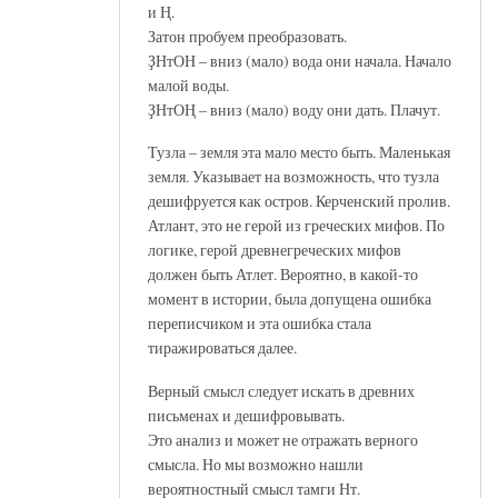
и Ң.
Затон пробуем преобразовать.
ҘНтОН – вниз (мало) вода они начала. Начало
малой воды.
ҘНтОҢ – вниз (мало) воду они дать. Плачут.
Тузла – земля эта мало место быть. Маленькая
земля. Указывает на возможность, что тузла
дешифруется как остров. Керченский пролив.
Атлант, это не герой из греческих мифов. По
логике, герой древнегреческих мифов
должен быть Атлет. Вероятно, в какой-то
момент в истории, была допущена ошибка
переписчиком и эта ошибка стала
тиражироваться далее.
Верный смысл следует искать в древних
письменах и дешифровывать.
Это анализ и может не отражать верного
смысла. Но мы возможно нашли
вероятностный смысл тамги Нт.