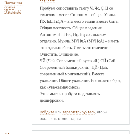
Постоянная
ссылка
Пробуем сопоставить тамгу Ч, Чс, Ҫ, Ц со
(Permalink)
смыслом вместе. Синоним – общая. Улица.
ЙУЛьЫТьҪА – эта место земли вместе быть.
Общая местность. Общее владение.
Антоним Нч, Нчс, Нҫ, Нц со смыслом
отдельно. Мунча. МУНчА (МУНҫА) – иметь
это отдельно быть. Иметь это отделение.
Очистить. Очищение.
ЧЙ (Чай. Современный русский.) ҪЙ (Сәй.
Современный башкирский.) ЦЙ (Цай,
современный монгольский). Вместе
уважение. Общее уважение. Возможен образ,
как «уважаемая смесь».
Эти смыслы пробуем подставлять в
дешифровки.
Войдите
или
зарегистрируйтесь
, чтобы
оставлять комментарии