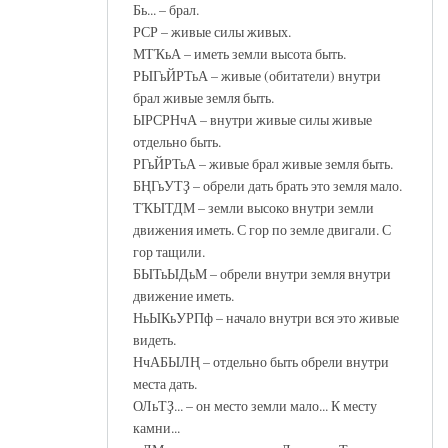
Бь... – брал.
РСР – живые силы живых.
МТҠьА – иметь земли высота быть.
РЫГьЙРТьА – живые (обитатели) внутри
брал живые земля быть.
ЫРСРНчА – внутри живые силы живые
отдельно быть.
РГьЙРТьА – живые брал живые земля быть.
БҢГьУТҘ – обрели дать брать это земля мало.
ТҠЫТДМ – земли высоко внутри земли
движения иметь. С гор по земле двигали. С
гор тащили.
БЫТьЫДьМ – обрели внутри земля внутри
движение иметь.
НьЫКьУРПф – начало внутри вся это живые
видеть.
НчАБЫЛҢ – отдельно быть обрели внутри
места дать.
ОЛьТҘ... – он место земли мало... К месту
камни...