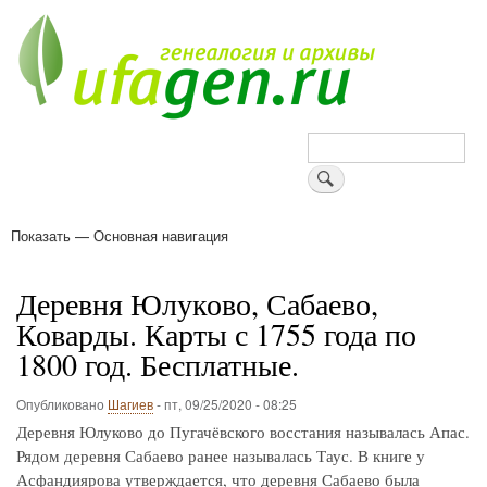
Перейти
к
основному
содержанию
Поиск
Показать — Основная навигация
Основная
навигация
Деревни
Форум
Поиск земляков
Татарские имена
Блоги
Войти
Поддержи Уфаген!
Деревня Юлуково, Сабаево,
Коварды. Карты с 1755 года по
1800 год. Бесплатные.
Опубликовано
Шагиев
-
пт, 09/25/2020 - 08:25
Деревня Юлуково до Пугачёвского восстания называлась Апас.
Рядом деревня Сабаево ранее называлась Таус. В книге у
Асфандиярова утверждается, что деревня Сабаево была