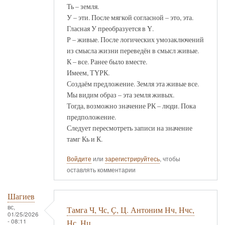
Ть – земля.
У – эти. После мягкой согласной – это, эта.
Гласная У преобразуется в Ү.
Р – живые. После логических умозаключений
из смысла жизни переведён в смысл живые.
К – все. Ранее было вместе.
Имеем, ТҮРК.
Создаём предложение. Земля эта живые все.
Мы видим образ – эта земля живых.
Тогда, возможно значение РК – люди. Пока
предположение.
Следует пересмотреть записи на значение
тамг Кь и К.
Войдите
или
зарегистрируйтесь
, чтобы
оставлять комментарии
Шагиев
вс,
Тамга Ч, Чс, Ҫ, Ц. Антоним Нч, Нчс,
01/25/2026
- 08:11
Нҫ, Нц.