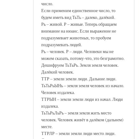
число.
Если применим единственное число, то
будем иметь вид ТьТь – далеко, далёкий.
Рь – живой. Р – живые. Теперь обращаем
внимание на нюанс. Если выражение не
подразумевает животных, то пробуем
подразумевать людей.
Рь – человек. Р – люди. Человеки мы не
можем сказать, потому-что, это безграмотно.
Дешифруем ТьТьРь. Земля земля человек.
Далёкий человек.
ТТР – земли земли люди. Дальние люди.
ТьТьРьЫНь – земля земля человек из начало.
Человек издалека.
ТТРЫН – земли земли люди из начал. Люди
издалека.
ТьТьРьЛьРь – земля земля жить место
человек. Человек живёт в далёком (дальнем)
месте.
ТТРЛР – земли земли люди место люди.