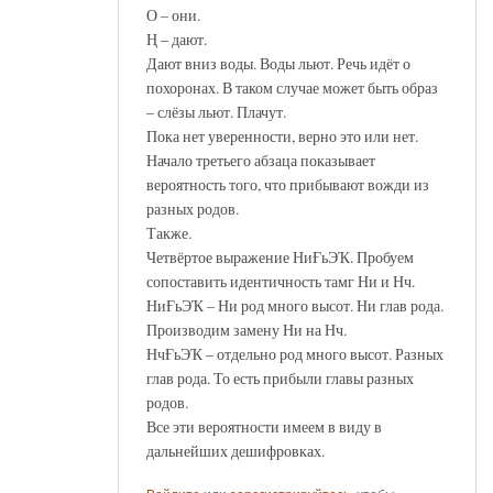
О – они.
Ң – дают.
Дают вниз воды. Воды льют. Речь идёт о
похоронах. В таком случае может быть образ
– слёзы льют. Плачут.
Пока нет уверенности, верно это или нет.
Начало третьего абзаца показывает
вероятность того, что прибывают вожди из
разных родов.
Также.
Четвёртое выражение НиҒьЭҠ. Пробуем
сопоставить идентичность тамг Ни и Нч.
НиҒьЭҠ – Ни род много высот. Ни глав рода.
Производим замену Ни на Нч.
НчҒьЭҠ – отдельно род много высот. Разных
глав рода. То есть прибыли главы разных
родов.
Все эти вероятности имеем в виду в
дальнейших дешифровках.