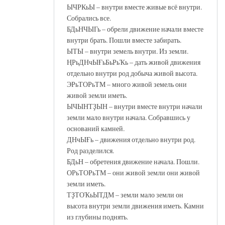
ЫЧРКьЫ – внутри вместе живые всё внутри.
Собрались все.
БДьНЧЫГь – обрели движение начали вместе
внутри брать. Пошли вместе забирать.
ЫТЫ – внутри земель внутри. Из земли.
ҢРьДНчЫҒьБьРьҠь – дать живой движения
отдельно внутри род добыча живой высота.
ЭРьТОРьТМ – много живой земель они
живой земли иметь.
ЫЧЫНТҘЫН – внутри вместе внутри начали
земли мало внутри начала. Собравшись у
оснований камней.
ДНчЫҒь – движения отдельно внутри род.
Род разделился.
БДьН – обретения движение начала. Пошли.
ОРьТОРьТМ – они живой земли они живой
земли иметь.
ТҘТОҠьЫТДМ – земли мало земли он
высота внутри земли движения иметь. Камни
из глубины поднять.