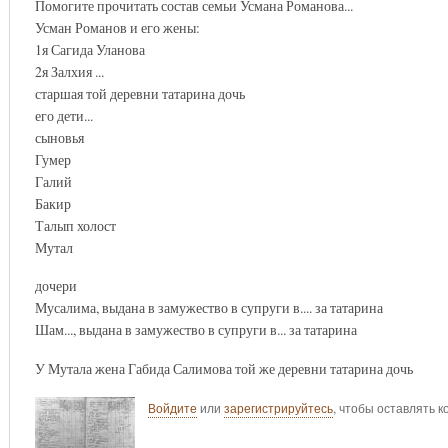
Помогите прочитать состав семьи Усмана Романова...
Усман Романов и его жены:
1я Сагида Уланова
2я Залхия ...
старшая той деревни татарина дочь
его дети...
сыновья
Гумер
Галий
Бакир
Талып холост
Мутал
дочери
Мусалима, выдана в замужество в супруги в.... за татарина
Шам..., выдана в замужество в супруги в... за татарина
У Мутала жена Габида Салимова той же деревни татарина дочь
Войдите
или
зарегистрируйтесь
, чтобы оставлять 