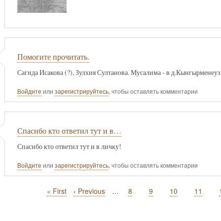
Помогите прочитать.
Сагида Исакова (?), Зулхия Султанова. Мусалима - в д.Кынгырменеуз
Войдите
или
зарегистрируйтесь
, чтобы оставлять комментарии
Спасибо кто ответил тут и в…
Спасибо кто ответил тут и в личку!
Войдите
или
зарегистрируйтесь
, чтобы оставлять комментарии
Первая
« First
Предыдущая
‹ Previous
…
Page
8
Page
9
Page
10
Page
11
страница
страница