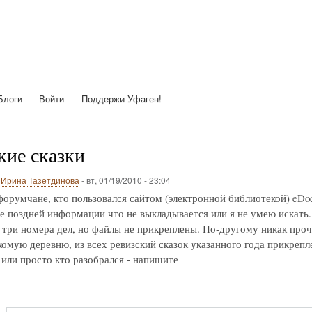
Перейти
к
основному
содержанию
Блоги
Войти
Поддержи Уфаген!
кие сказки
о
Ирина Тазетдинова
-
вт, 01/19/2010 - 23:04
орумчане, кто пользовался сайтом (электронной библиотекой) eDoc
лее поздней информации что не выкладывается или я не умею искат
ь три номера дел, но файлы не прикреплены. По-другому никак пр
комую деревню, из всех ревизский сказок указанного года прикрепле
или просто кто разобрался - напишите