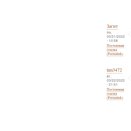
Загит
пн,
03/21/2022
- 10:58
Постоянная
ссылка
(Permalink)
tim3472
вт,
03/22/2022
- 21:51
Постоянная
ссылка
(Permalink)
Нумерация
страниц