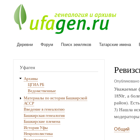
Деревни
Форум
Поиск земляков
Татарские имена
Основная
навигация
Ревизс
Уфаген
Архивы
Опубликован
ЦГИА РБ
Уважаемые ф
Ведомственные
1850г, а бо
Материалы по истории Башкирской
район). Ест
АССР
3) Нашла ис
Введение в генеалогию
Башкирская генеалогия
модераторы 
Башкирские племена
История Уфы
Общий
Некрополистика
Родословные