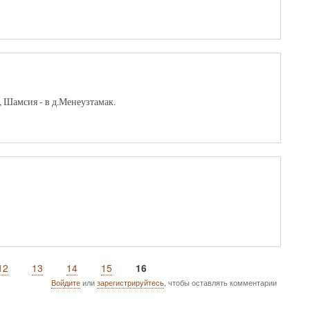
, Шамсия - в д.Менеузтамак.
Page
12
Page
13
Page
14
Page
15
Текущая
16
страница
Войдите
или
зарегистрируйтесь
, чтобы оставлять комментарии