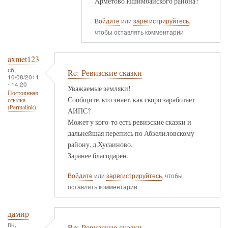
Арметово Ишимбайского района?
Войдите
или
зарегистрируйтесь
,
чтобы оставлять комментарии
axmet123
сб,
Re: Ревизские сказки
10/08/2011
- 14:20
Уважаемые земляки!
Постоянная
Сообщите, кто знает, как скоро заработает
ссылка
(Permalink)
АИПС?
Может у кого-то есть ревизские сказки и
дальнейшая перепись по Абзелиловскому
району, д.Хусаиново.
Заранее благодарен.
Войдите
или
зарегистрируйтесь
, чтобы
оставлять комментарии
дамир
пн,
Re: Ревизские сказки