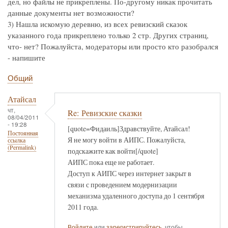
дел, но файлы не прикреплены. По-другому никак прочитать
данные документы нет возможности?
3) Нашла искомую деревню, из всех ревизский сказок
указанного года прикреплено только 2 стр. Других страниц,
что- нет? Пожалуйста, модераторы или просто кто разобрался
- напишите
Общий
Атайсал
чт,
Re: Ревизские сказки
08/04/2011
- 19:28
[quote=Фидаиль]Здравствуйте, Атайсал!
Постоянная
Я не могу войти в АИПС. Пожалуйста,
ссылка
(Permalink)
подскажите как войти[/quote]
АИПС пока еще не работает.
Доступ к АИПС через интернет закрыт в
связи с проведением модернизации
механизма удаленного доступа до 1 сентября
2011 года.
Войдите
или
зарегистрируйтесь
, чтобы