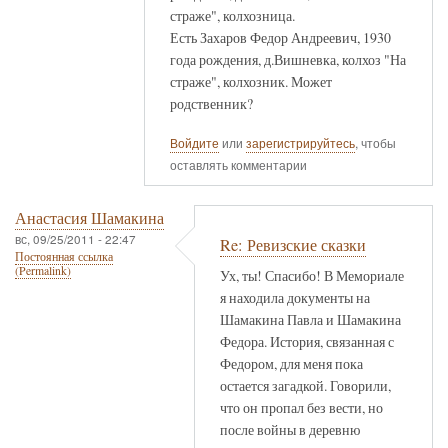
страже", колхозница.
Есть Захаров Федор Андреевич, 1930
года рождения, д.Вишневка, колхоз "На
страже", колхозник. Может
родственник?
Войдите
или
зарегистрируйтесь
, чтобы
оставлять комментарии
Анастасия Шамакина
вс, 09/25/2011 - 22:47
Re: Ревизские сказки
Постоянная ссылка
(Permalink)
Ух, ты! Спасибо! В Мемориале
я находила документы на
Шамакина Павла и Шамакина
Федора. История, связанная с
Федором, для меня пока
остается загадкой. Говорили,
что он пропал без вести, но
после войны в деревню