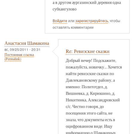
а в другом аургазинский деревня одна
субхангулово
Войдите
или
зарегистрируйтесь
, чтобы
оставлять комментарии
Анастасия Шамакина
вс, 09/25/2011 - 20:31
Re: Ревизские сказки
Постоянная ссылка
(Permalink)
Добрый вечер! Подскажите,
пожалуйста, новичку... Хочется
найти ревизские сказки по
Давлекановскому району, а
именно: Политотдел, д.
Вишневка, д. Кирюшино, д.
Никитинка, Александровский
с/с. Честно говоря, до
посещения этого сайта, не
знала, что документы есть в
оцифрованном виде. Ищу
информацию о Шамакиных,