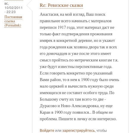
вс,
Re: Ревизские сказки
10/02/2011
- 22:23
Анастасия, на мой взгляд, Ваш поиск
Постоянная
правильнее всего начинать с материалов
ссылка
(Permalink)
переписи 1917 года, этот материал даст не
только факт подтверждения проживания
имярек в конкретной деревне, но и укажет
года рождения как хозяина двора так и всех
его домочадцев и уже после этого имеет
смысл пройтись по метрическим книгам т.к.
уже будут известны перспективные года.
Если говорить конкретно про указанный
Вами район, то в нем к 1900 году было очень
мало церквей и вычислить нужную среди
имеющихся не составит особого труда. По
Большому счету их там всего-то две -
Дурасово и Ново-Александровка, ну еще
Каран в 1900 году появился... В общем не
проблема. Пишите в личку если интересно.
Войдите
или
зарегистрируйтесь
, чтобы