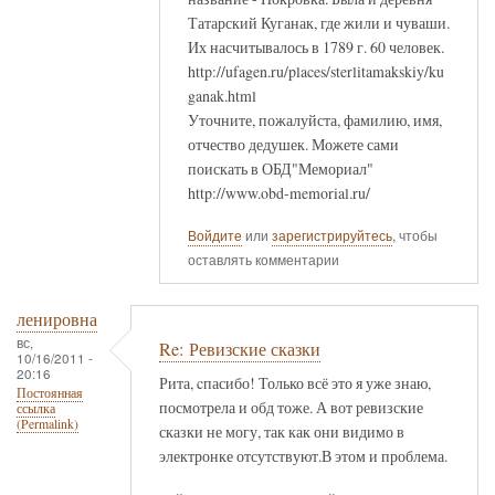
Татарский Куганак, где жили и чуваши.
Их насчитывалось в 1789 г. 60 человек.
http://ufagen.ru/places/sterlitamakskiy/ku
ganak.html
Уточните, пожалуйста, фамилию, имя,
отчество дедушек. Можете сами
поискать в ОБД"Мемориал"
http://www.obd-memorial.ru/
Войдите
или
зарегистрируйтесь
, чтобы
оставлять комментарии
ленировна
вс,
Re: Ревизские сказки
10/16/2011 -
20:16
Рита, cпасибо! Только всё это я уже знаю,
Постоянная
посмотрела и обд тоже. А вот ревизские
ссылка
(Permalink)
сказки не могу, так как они видимо в
электронке отсутствуют.В этом и проблема.