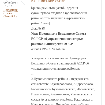
Re: Ревизские сказки
09/15/2011
- 19:44
[quote=рамиль юнусов]... деревня
Постоянная
субхангулово входило в бузовьязовский
ссылка
(Permalink)
район апотом перешло в аургазинский
район[/quote]
Док.№ 88
Указ Президиума Верховного Совета
РСФСР об упразднении некоторых
районов Башкирской АССР
4 июля 1956 г. № 741/14
Утвердить постановление Президиума
Верховного Совета Башкирской АССР об
упразднении следующих районов:
…
2. Бузовьязовского района и передаче его
сельсоветов: Адзитаровского, Андреевского,
Болотинского, Бузовьязовского, Ибраевского,
Ишлинского, Кузяковского, Уршаковского в
состав Аургазинского района; Бекетовского,
Ильтеряковского, Подлубовского и Старо-