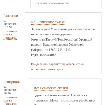
оставлять комментарии
балтанов
ср,
Re: Ревизские сказки
10/12/2011
- 19:52
Здравствуйте.Мне нужны ревизские сказки и
Постоянная
переписи населения деревни
ссылка
(Permalink)
Кичкутан(Кичкуй Тон, Кескутон) Уранской
волости Казанской дороги Уфимской
губернии за 1762,1743, 1722
годы.Подскажите.
Войдите
или
зарегистрируйтесь
, чтобы
оставлять комментарии
ленировна
вс,
Re: Ревизские сказки
10/16/2011 -
18:36
Здравствуйте,посетители! На сайте - я
Постоянная
новенькая . Может кто поможет разобраться
ссылка
(Permalink)