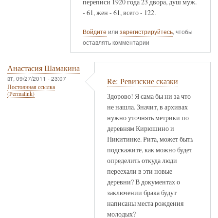
переписи 1920 года 23 двора, душ муж.
- 61, жен - 61, всего - 122.
Войдите
или
зарегистрируйтесь
, чтобы
оставлять комментарии
Анастасия Шамакина
вт, 09/27/2011 - 23:07
Re: Ревизские сказки
Постоянная ссылка
(Permalink)
Здорово! Я сама бы ни за что
не нашла. Значит, в архивах
нужно уточнять метрики по
деревням Кирюшино и
Никитинке. Рита, может быть
подскажите, как можно будет
определить откуда люди
переехали в эти новые
деревни? В документах о
заключении брака будут
написаны места рождения
молодых?