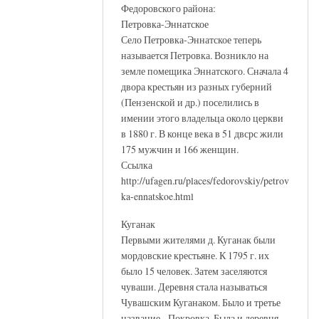
Федоровского района:
Петровка-Эннатское
Село Петровка-Эннатское теперь
называется Петровка. Возникло на
земле помещика Эннатского. Сначала 4
двора крестьян из разных губерний
(Пензенской и др.) поселились в
имении этого владельца около церкви
в 1880 г. В конце века в 51 двсрс жили
175 мужчин и 166 женщин.
Ссылка
http://ufagen.ru/places/fedorovskiy/petrov
ka-ennatskoe.html
Куганак
Первыми жителями д. Куганак были
мордовские крестьяне. К 1795 г. их
было 15 человек. Затем заселяются
чуваши. Деревня стала называться
Чувашским Куганаком. Было и третье
название - Покровка. Была и деревня