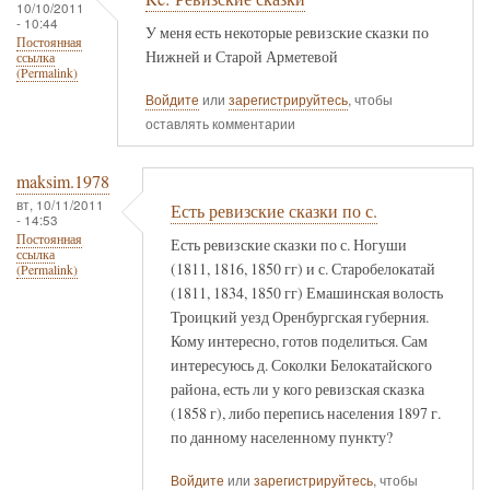
10/10/2011
- 10:44
У меня есть некоторые ревизские сказки по
Постоянная
Нижней и Старой Арметевой
ссылка
(Permalink)
Войдите
или
зарегистрируйтесь
, чтобы
оставлять комментарии
maksim.1978
вт, 10/11/2011
Есть ревизские сказки по с.
- 14:53
Постоянная
Есть ревизские сказки по с. Ногуши
ссылка
(1811, 1816, 1850 гг) и с. Старобелокатай
(Permalink)
(1811, 1834, 1850 гг) Емашинская волость
Троицкий уезд Оренбургская губерния.
Кому интересно, готов поделиться. Сам
интересуюсь д. Соколки Белокатайского
района, есть ли у кого ревизская сказка
(1858 г), либо перепись населения 1897 г.
по данному населенному пункту?
Войдите
или
зарегистрируйтесь
, чтобы