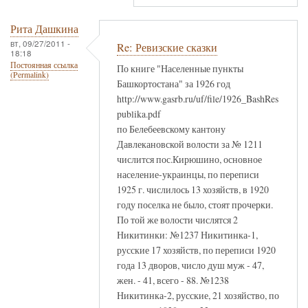
Рита Дашкина
вт, 09/27/2011 -
Re: Ревизские сказки
18:18
Постоянная ссылка
По книге "Населенные пункты
(Permalink)
Башкортостана" за 1926 год
http://www.gasrb.ru/uf/file/1926_BashRes
publika.pdf
по Белебеевскому кантону
Давлекановской волости за № 1211
числится пос.Кирюшино, основное
население-украинцы, по переписи
1925 г. числилось 13 хозяйств, в 1920
году поселка не было, стоят прочерки.
По той же волости числятся 2
Никитинки: №1237 Никитинка-1,
русские 17 хозяйств, по переписи 1920
года 13 дворов, число душ муж - 47,
жен. - 41, всего - 88. №1238
Никитинка-2, русские, 21 хозяйство, по