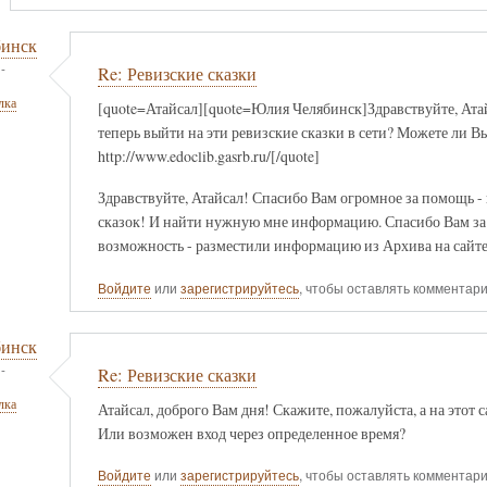
бинск
-
Re: Ревизские сказки
лка
[quote=Атайсал][quote=Юлия Челябинск]Здравствуйте, Ата
теперь выйти на эти ревизские сказки в сети? Можете ли Вы
http://www.edoclib.gasrb.ru/[/quote]
Здравствуйте, Атайсал! Спасибо Вам огромное за помощь - в
сказок! И найти нужную мне информацию. Спасибо Вам за т
возможность - разместили информацию из Архива на сайте
Войдите
или
зарегистрируйтесь
, чтобы оставлять комментар
бинск
-
Re: Ревизские сказки
лка
Атайсал, доброго Вам дня! Скажите, пожалуйста, а на этот 
Или возможен вход через определенное время?
Войдите
или
зарегистрируйтесь
, чтобы оставлять комментар