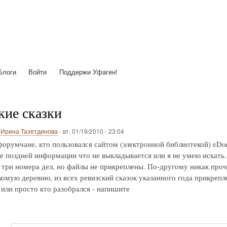
Перейти
к
основному
содержанию
Блоги
Войти
Поддержи Уфаген!
кие сказки
о
Ирина Тазетдинова
-
вт, 01/19/2010 - 23:04
орумчане, кто пользовался сайтом (электронной библиотекой) eDoc
лее поздней информации что не выкладывается или я не умею искат
ь три номера дел, но файлы не прикреплены. По-другому никак пр
комую деревню, из всех ревизский сказок указанного года прикрепле
или просто кто разобрался - напишите