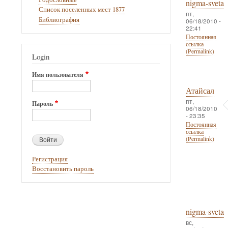
nigma-sveta
Список поселенных мест 1877
пт,
Библиография
06/18/2010 -
22:41
Постоянная
ссылка
(Permalink)
Login
Имя пользователя
Атайсал
пт,
Пароль
06/18/2010
- 23:35
Постоянная
ссылка
(Permalink)
Регистрация
Восстановить пароль
nigma-sveta
вс,