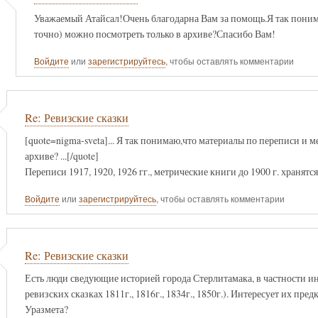
Уважаемый Атайсал!Очень благодарна Вам за помощь.Я так поним
точно) можно посмотреть только в архиве?Спасибо Вам!
Войдите
или
зарегистрируйтесь
, чтобы оставлять комментарии
Re: Ревизские сказки
[quote=nigma-sveta]... Я так понимаю,что материалы по переписи и 
архиве? ...[/quote]
Переписи 1917, 1920, 1926 гг., метрические книги до 1900 г. хранятс
Войдите
или
зарегистрируйтесь
, чтобы оставлять комментарии
Re: Ревизские сказки
Есть люди сведующие историей города Стерлитамака, в частности 
ревизских сказках 1811г., 1816г., 1834г., 1850г.). Интересует их п
Уразмета?