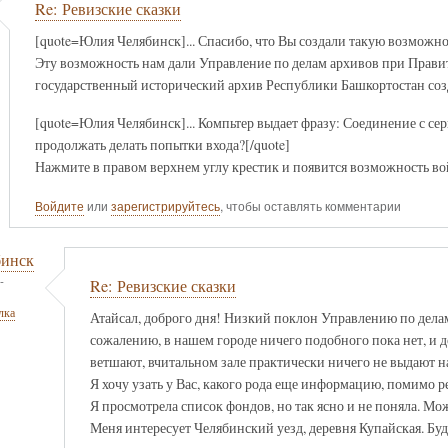
Re: Ревизские сказки
[quote=Юлия Челябинск]... Спасибо, что Вы создали такую возможност
Эту возможность нам дали Управление по делам архивов при Прави
государственный исторический архив Республики Башкортостан со
[quote=Юлия Челябинск]... Компьтер выдает фразу: Соединение с сер
продолжать делать попытки входа?[/quote]
Нажмите в правом верхнем углу крестик и появится возможность во
Войдите
или
зарегистрируйтесь
, чтобы оставлять комментарии
бинск
-
Re: Ревизские сказки
лка
Атайсал, доброго дня! Низкий поклон Управлению по дела
сожалению, в нашем городе ничего подобного пока нет, и
ветшают, вчитальном зале практически ничего не выдают н
Я хочу узать у Вас, какого рода еще информацию, помимо
Я просмотрела список фондов, но так ясно и не поняла. М
Меня интересует Челябинский уезд, деревня Купайская. Буд