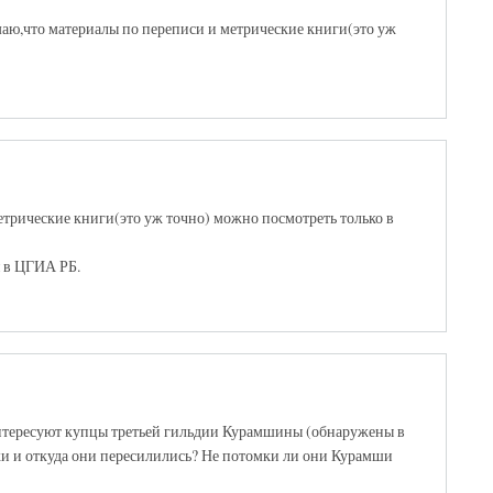
аю,что материалы по переписи и метрические книги(это уж
метрические книги(это уж точно) можно посмотреть только в
я в ЦГИА РБ.
интересуют купцы третьей гильдии Курамшины (обнаружены в
редки и откуда они пересилились? Не потомки ли они Курамши