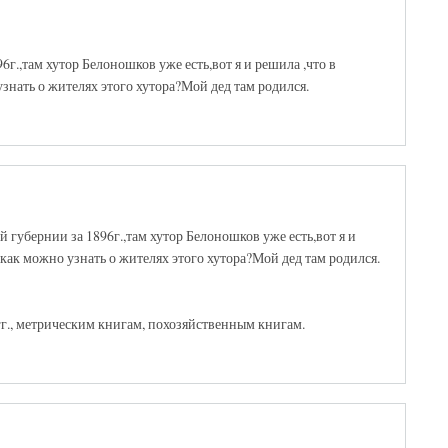
.,там хутор Белоношков уже есть,вот я и решила ,что в
знать о жителях этого хутора?Мой дед там родился.
губернии за 1896г.,там хутор Белоношков уже есть,вот я и
как можно узнать о жителях этого хутора?Мой дед там родился.
гг., метрическим книгам, похозяйственным книгам.