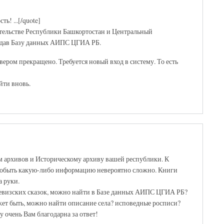
ь! ...[/quote]
тельстве Республики Башкортостан и Центральный
здав Базу данных АИПС ЦГИА РБ.
вером прекращено. Требуется новый вход в систему. То есть
йти вновь.
м архивов и Историческому архиву вашей республики. К
 добыть какую-либо информацию невероятно сложно. Книги
а руки.
 ревизских сказок, можно найти в Базе данных АИПС ЦГИА РБ?
ожет быть, можно найти описание села? исповедные росписи?
у очень Вам благодарна за ответ!