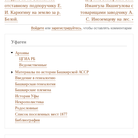
отставному подпоручику Е.
Имангула Якшигулова с
книги
И. Карюгину на землю за р.
товарищами заводчику А.
для
›
Белой.
С. Иноземцеву на лес.
№
Войдите
или
зарегистрируйтесь
, чтобы оставлять комментарии
229.
Уфаген
1788
г.
Архивы
ЦГИА РБ
марта
Ведомственные
24.
Материалы по истории Башкирской АССР
—
Введение в генеалогию
Башкирская генеалогия
Купчая
Башкирские племена
надворного
История Уфы
Некрополистика
советника
Родословные
Ф.
Список поселенных мест 1877
Библиография
И.
Прагера