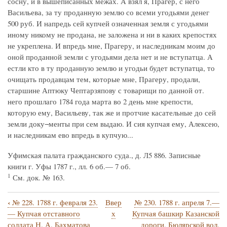
сосну, и в вышеписанных межах. А взял я, Прагер, с него
Васильева, за ту проданную землю со всеми угодьями денег
500 руб. И напредь сей купчей означенная земля с угодьями
иному никому не продана, не заложена и ни в каких крепостях
не укреплена. И впредь мне, Прагеру, и наследникам моим до
оной проданной земли с угодьями дела нет и не вступатца. А
естли кто в ту проданную землю и угодьи будет вступатца, то
очищать продавцам тем, которые мне, Прагеру, продали,
старшине Аптюку Чептарзяпову с товарищи по данной от.
него прошлаго 1784 года марта во 2 день мне крепости,
которую ему, Васильеву, так же и протчие касательные до сей
земли доку¬менты при сем выдаю. И сия купчая ему, Алексею,
и наследникам ево впредь в купчую...
Уфимская палата гражданского суда., д. Л5 886. Записные
книги г. Уфы 1787 г., лл. 6 об.— 7 об.
1
См. док. № 163.
‹
№ 228. 1788 г. февраля 23.
Ввер
№ 230. 1788 г. апреля 7.—
Перекрёстные
— Купчая отставного
х
Купчая башкир Казанской
ссылки
солдата Н. А. Бахматова
дороги, Бюлярской вол.