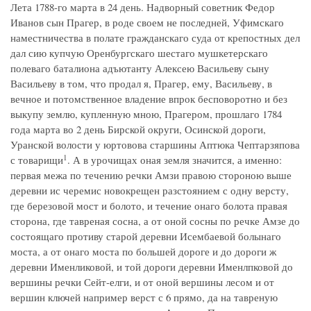
Лета 1788-го марта в 24 день. Надворный советник Федор
Иванов сын Прагер, в роде своем не последней, Уфимскаго
наместничества в полате гражданскаго суда от крепостных дел
дал сию купчую Оренбургскаго шестаго мушкетерскаго
полеваго баталиона адъютанту Алексею Васильеву сыну
Васильеву в том, что продал я, Прагер, ему, Васильеву, в
вечное и потомственное владение впрок бесповоротно и без
выкупу землю, купленную мною, Прагером, прошлаго 1784
года марта во 2 день Бирской округи, Осинской дороги,
Уранской волости у юртовова старшины Аптюка Чептарзяпова
1
с товарищи
. А в урочищах оная земля значится, а именно:
первая межа по течению речки Амзи правою стороною выше
деревни ис черемис новокрещен разстоянием с одну версту,
где березовой мост и болото, и течение онаго болота правая
сторона, где тавреная сосна, а от оной сосны по речке Амзе до
состоящаго противу старой деревни Исембаевой болынаго
моста, а от онаго моста по большей дороге и до дороги ж
деревни Именликовой, и той дороги деревни Именлпковой до
вершины речки Сейт-елги, и от оной вершины лесом и от
вершин ключей например верст с 6 прямо, да на тавреную