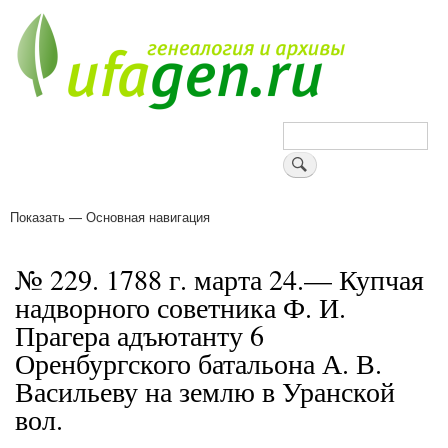
Перейти
к
основному
содержанию
Поиск
Показать — Основная навигация
Основная
навигация
Деревни
Форум
Поиск земляков
Татарские имена
Блоги
Войти
Поддержи Уфаген!
№ 229. 1788 г. марта 24.— Купчая
надворного советника Ф. И.
Прагера адъютанту 6
Оренбургского батальона А. В.
Васильеву на землю в Уранской
вол.